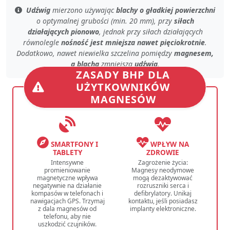
Udźwig
mierzono używając
blachy o gładkiej powierzchni
o
optymalnej grubości (min. 20 mm)
, przy
siłach
działających pionowo
, jednak przy
siłach działających
równolegle
nośność jest mniejsza nawet pięciokrotnie
.
Dodatkowo, nawet
niewielka szczelina
pomiędzy
magnesem,
a blachą
zmniejsza
udźwig
.
ZASADY BHP DLA
UŻYTKOWNIKÓW
MAGNESÓW
SMARTFONY I
WPŁYW NA
TABLETY
ZDROWIE
Intensywne
Zagrożenie życia:
promieniowanie
Magnesy neodymowe
magnetyczne wpływa
mogą dezaktywować
negatywnie na działanie
rozruszniki serca i
kompasów w telefonach i
defibrylatory. Unikaj
nawigacjach GPS. Trzymaj
kontaktu, jeśli posiadasz
z dala magnesów od
implanty elektroniczne.
telefonu, aby nie
uszkodzić czujników.