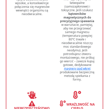
łatwopalne
wysokie, a konsekwencje
(samozapłonowe) i
połączenia się magnesów
toksyczne. Jeśli szukasz
wewnątrz organizmu są
kątowników
nieodwracalne.
magnetycznych do
precyzyjnego spawania
w warsztacie, pamiętaj,
aby nie przegrzewać
samego magnesu
(temperatura powyżej
80°C trwale i
nieodwracalnie niszczy
moc standardowego
neodymu). Jeśli
potrzebujesz otworu
montażowego, nie próbuj
go wiercić – zawsze kupuj
gotowe, dedykowane
magnesy pod wkręt
produkowane bezpieczną
metodą spiekania z
formy.
WRAŻLIWOŚĆ NA
NIEBEZPIECZEŃSTWO
CIEPŁO