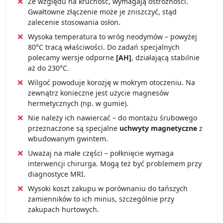
Ze względu na kruchość, wymagają ostrożności.
Gwałtowne złączenie może je zniszczyć, stąd
zalecenie stosowania osłon.
Wysoka temperatura to wróg neodymów – powyżej
80°C tracą właściwości. Do zadań specjalnych
polecamy wersje odporne
[AH]
, działającą stabilnie
aż do 230°C.
Wilgoć powoduje korozję w mokrym otoczeniu. Na
zewnątrz konieczne jest użycie magnesów
hermetycznych (np. w gumie).
Nie należy ich nawiercać – do montażu śrubowego
przeznaczone są specjalne
uchwyty magnetyczne
z
wbudowanym gwintem.
Uważaj na małe części – połknięcie wymaga
interwencji chirurga. Mogą też być problemem przy
diagnostyce MRI.
Wysoki koszt zakupu w porównaniu do tańszych
zamienników to ich minus, szczególnie przy
zakupach hurtowych.