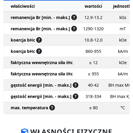
właściwości
wartości
jednostki
remanencja Br [min. - maks.]
?
12.9-13.2
kGs
remanencja Br [min. - maks.]
?
1290-1320
mT
koercja bHc
?
10.8-12.0
kOe
koercja bHc
?
860-955
kA/m
faktyczna wewnętrzna siła iHc
≥ 12
kOe
faktyczna wewnętrzna siła iHc
≥ 955
kA/m
gęstość energii [min. - maks.]
?
40-42
BH max MG
gęstość energii [min. - maks.]
?
318-334
BH max KJ
max. temperatura
?
≤ 80
°C
WŁASNOŚCI FIZYCZNE