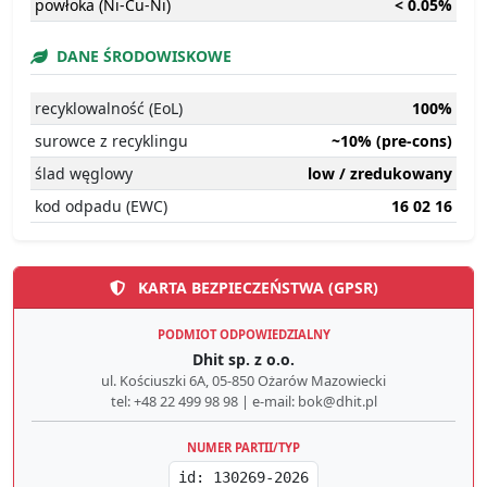
powłoka (Ni-Cu-Ni)
< 0.05%
DANE ŚRODOWISKOWE
recyklowalność (EoL)
100%
surowce z recyklingu
~10% (pre-cons)
ślad węglowy
low / zredukowany
kod odpadu (EWC)
16 02 16
KARTA BEZPIECZEŃSTWA (GPSR)
PODMIOT ODPOWIEDZIALNY
Dhit sp. z o.o.
ul. Kościuszki 6A, 05-850 Ożarów Mazowiecki
tel: +48 22 499 98 98 | e-mail: bok@dhit.pl
NUMER PARTII/TYP
id: 130269-2026