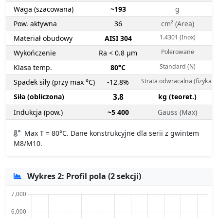
Waga (szacowana)
~193
g
Pow. aktywna
36
cm² (Area)
1.4301 (Inox)
Materiał obudowy
AISI 304
Polerowane
Wykończenie
Ra < 0.8 µm
Standard (N)
Klasa temp.
80°C
Strata odwracalna (fizyka)
Spadek siły (przy max °C)
-12.8%
Siła (obliczona)
3.8
kg (teoret.)
Indukcja (pow.)
~5 400
Gauss (Max)
Max T = 80°C. Dane konstrukcyjne dla serii z gwintem
M8/M10.
Wykres 2: Profil pola (2 sekcji)