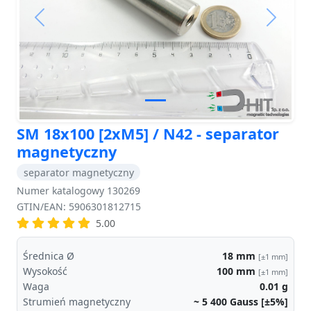
Previous
Next
SM 18x100 [2xM5] / N42 - separator
magnetyczny
separator magnetyczny
Numer katalogowy 130269
GTIN/EAN: 5906301812715
5.00
Średnica Ø
18
mm
[±1 mm]
Wysokość
100
mm
[±1 mm]
Waga
0.01
g
Strumień magnetyczny
~ 5 400
Gauss [±5%]