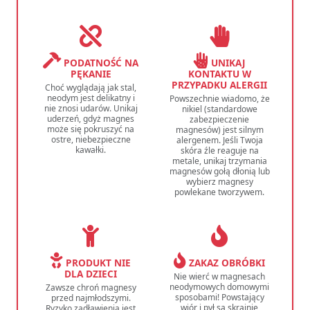
PODATNOŚĆ NA
UNIKAJ
PĘKANIE
KONTAKTU W
PRZYPADKU ALERGII
Choć wyglądają jak stal,
neodym jest delikatny i
Powszechnie wiadomo, że
nie znosi udarów. Unikaj
nikiel (standardowe
uderzeń, gdyż magnes
zabezpieczenie
może się pokruszyć na
magnesów) jest silnym
ostre, niebezpieczne
alergenem. Jeśli Twoja
kawałki.
skóra źle reaguje na
metale, unikaj trzymania
magnesów gołą dłonią lub
wybierz magnesy
powlekane tworzywem.
PRODUKT NIE
ZAKAZ OBRÓBKI
DLA DZIECI
Nie wierć w magnesach
neodymowych domowymi
Zawsze chroń magnesy
sposobami! Powstający
przed najmłodszymi.
wiór i pył są skrajnie
Ryzyko zadławienia jest