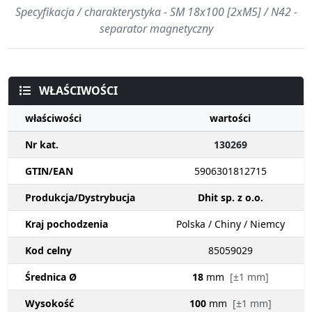
Specyfikacja / charakterystyka - SM 18x100 [2xM5] / N42 -
separator magnetyczny
WŁAŚCIWOŚCI
właściwości
wartości
Nr kat.
130269
GTIN/EAN
5906301812715
Produkcja/Dystrybucja
Dhit sp. z o.o.
Kraj pochodzenia
Polska / Chiny / Niemcy
Kod celny
85059029
Średnica Ø
18
mm
[±1 mm]
Wysokość
100
mm
[±1 mm]