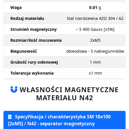
Waga
0.01
g
Rodzaj materiału
Stal nierdzewna AISI 304 / A2
Strumień magnetyczny
~ 5 400
Gauss [±5%]
Rozmiar/ilość mocowania
2xM5
Biegunowość
obwodowa - 5 nabiegunników
Grubość rury osłonowej
1
mm
Tolerancja wykonania
±1
mm
WŁASNOŚCI MAGNETYCZNE
MATERIAŁU N42
Specyfikacja / charakterystyka SM 18x100
[2xM5] / N42 - separator magnetyczny