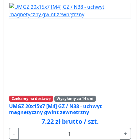
Czekamy na dostawę
Wysyłamy za 14 dni
UMGZ 20x15x7 [M4] GZ / N38 - uchwyt
magnetyczny gwint zewnętrzny
7.22 zł brutto / szt.
-
+