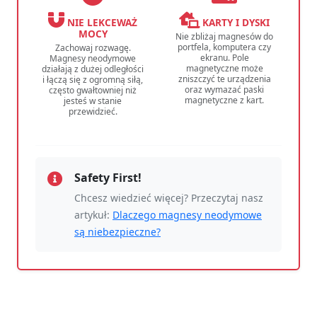
NIE LEKCEWAŻ
KARTY I DYSKI
MOCY
Nie zbliżaj magnesów do
portfela, komputera czy
Zachowaj rozwagę.
ekranu. Pole
Magnesy neodymowe
magnetyczne może
działają z dużej odległości
zniszczyć te urządzenia
i łączą się z ogromną siłą,
oraz wymazać paski
często gwałtowniej niż
magnetyczne z kart.
jesteś w stanie
przewidzieć.
Safety First!
Chcesz wiedzieć więcej? Przeczytaj nasz
artykuł:
Dlaczego magnesy neodymowe
są niebezpieczne?