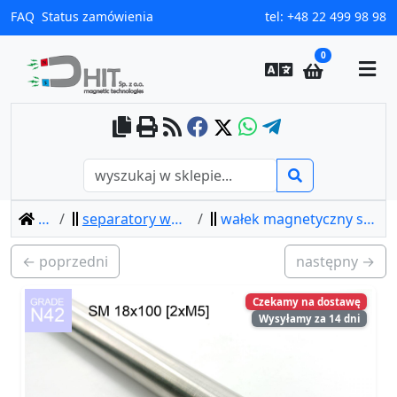
FAQ
Status zamówienia
tel:
+48 22 499 98 98
0
home
separatory wałki magnetyczne
wałek magnetyczny sm 18x100 [2xm5] / n42
← poprzedni
następny →
Czekamy na dostawę
Wysyłamy za 14 dni