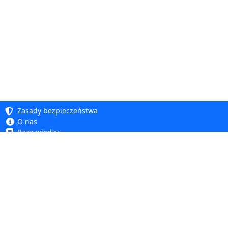
Zasady bezpieczeństwa
O nas
Baza wiedzy
Polityka prywatności
Copyright 2005 - 2026
Polityka cookie
Dhit sp. z o. o.
Dostępność
Regulamin
Reklamacje i zwroty
Dhit sp. z o.o.
ul. Kościuszki 6A, 05-850 Ożarów Mazowiecki