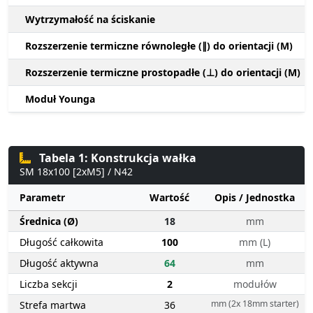
Wytrzymałość na ściskanie
Rozszerzenie termiczne równoległe (∥) do orientacji (M)
Rozszerzenie termiczne prostopadłe (⊥) do orientacji (M)
Moduł Younga
Tabela 1: Konstrukcja wałka
SM 18x100 [2xM5] / N42
Parametr
Wartość
Opis / Jednostka
Średnica (Ø)
18
mm
Długość całkowita
100
mm (L)
Długość aktywna
64
mm
Liczba sekcji
2
modułów
mm (2x 18mm starter)
Strefa martwa
36