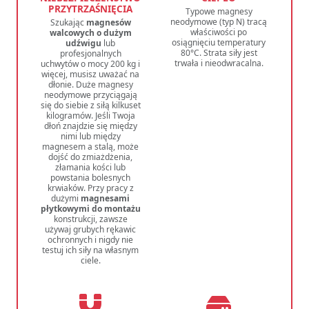
PRZYTRZAŚNIĘCIA
Typowe magnesy
neodymowe (typ N) tracą
Szukając
magnesów
właściwości po
walcowych o dużym
osiągnięciu temperatury
udźwigu
lub
80°C. Strata siły jest
profesjonalnych
trwała i nieodwracalna.
uchwytów o mocy 200 kg i
więcej, musisz uważać na
dłonie. Duże magnesy
neodymowe przyciągają
się do siebie z siłą kilkuset
kilogramów. Jeśli Twoja
dłoń znajdzie się między
nimi lub między
magnesem a stalą, może
dojść do zmiażdżenia,
złamania kości lub
powstania bolesnych
krwiaków. Przy pracy z
dużymi
magnesami
płytkowymi do montażu
konstrukcji, zawsze
używaj grubych rękawic
ochronnych i nigdy nie
testuj ich siły na własnym
ciele.