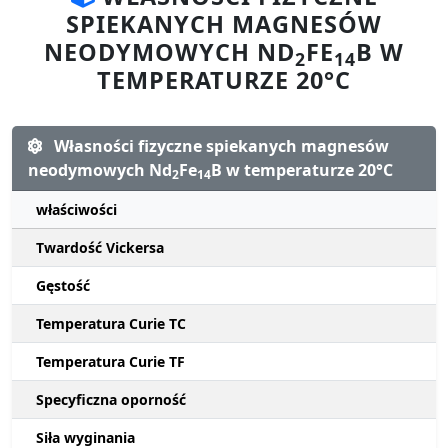
SPIEKANYCH MAGNESÓW
NEODYMOWYCH ND
FE
B W
2
14
TEMPERATURZE 20°C
Własności fizyczne spiekanych magnesów
neodymowych Nd
Fe
B w temperaturze 20°C
2
14
właściwości
Twardość Vickersa
Gęstość
Temperatura Curie TC
Temperatura Curie TF
Specyficzna oporność
Siła wyginania