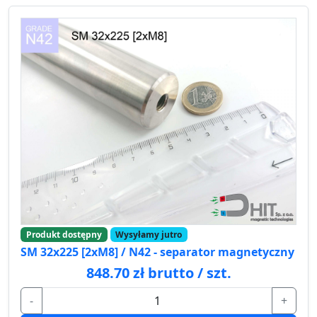
Produkt dostępny
Wysyłamy jutro
SM 32x225 [2xM8] / N42 - separator magnetyczny
848.70 zł brutto / szt.
-
+