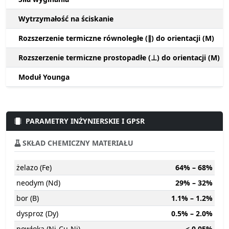
Wytrzymałość na ściskanie
Rozszerzenie termiczne równoległe (∥) do orientacji (M)
Rozszerzenie termiczne prostopadłe (⊥) do orientacji (M)
Moduł Younga
PARAMETRY INŻYNIERSKIE I GPSR
SKŁAD CHEMICZNY MATERIAŁU
żelazo (Fe)
64% – 68%
neodym (Nd)
29% – 32%
bor (B)
1.1% – 1.2%
dysproz (Dy)
0.5% – 2.0%
powłoka (Ni-Cu-Ni)
< 0.05%