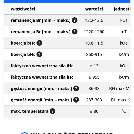
właściwości
wartości
jednostki
remanencja Br [min. - maks.]
?
12.2-12.6
kGs
remanencja Br [min. - maks.]
?
1220-1260
mT
koercja bHc
?
10.8-11.5
kOe
koercja bHc
?
860-915
kA/m
faktyczna wewnętrzna siła iHc
≥ 12
kOe
faktyczna wewnętrzna siła iHc
≥ 955
kA/m
gęstość energii [min. - maks.]
?
36-38
BH max MG
gęstość energii [min. - maks.]
?
287-303
BH max KJ
max. temperatura
?
≤ 80
°C