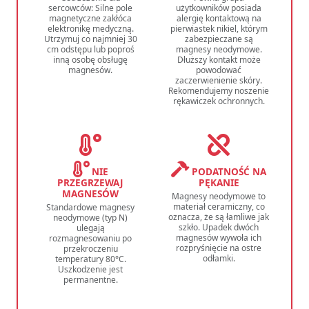
sercowców: Silne pole
użytkowników posiada
magnetyczne zakłóca
alergię kontaktową na
elektronikę medyczną.
pierwiastek nikiel, którym
Utrzymuj co najmniej 30
zabezpieczane są
cm odstępu lub poproś
magnesy neodymowe.
inną osobę obsługę
Dłuższy kontakt może
magnesów.
powodować
zaczerwienienie skóry.
Rekomendujemy noszenie
rękawiczek ochronnych.
NIE
PODATNOŚĆ NA
PRZEGRZEWAJ
PĘKANIE
MAGNESÓW
Magnesy neodymowe to
materiał ceramiczny, co
Standardowe magnesy
oznacza, że są łamliwe jak
neodymowe (typ N)
szkło. Upadek dwóch
ulegają
magnesów wywoła ich
rozmagnesowaniu po
rozpryśnięcie na ostre
przekroczeniu
odłamki.
temperatury 80°C.
Uszkodzenie jest
permanentne.