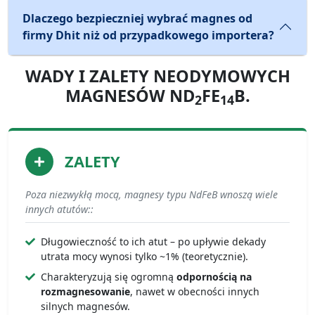
Dlaczego bezpieczniej wybrać magnes od
firmy Dhit niż od przypadkowego importera?
WADY I ZALETY NEODYMOWYCH
MAGNESÓW ND
FE
B.
2
14
ZALETY
Poza niezwykłą mocą, magnesy typu NdFeB wnoszą wiele
innych atutów::
Długowieczność to ich atut – po upływie dekady
utrata mocy wynosi tylko ~1% (teoretycznie).
Charakteryzują się ogromną
odpornością na
rozmagnesowanie
, nawet w obecności innych
silnych magnesów.