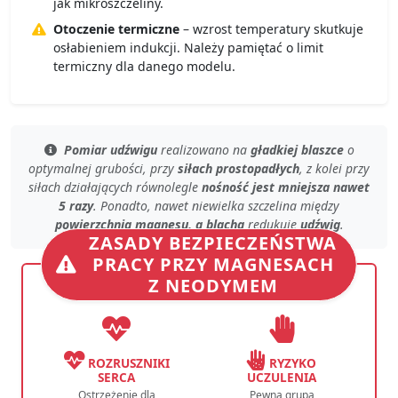
jak mikroszczeliny.
Otoczenie termiczne
– wzrost temperatury skutkuje
osłabieniem indukcji. Należy pamiętać o limit
termiczny dla danego modelu.
Pomiar udźwigu
realizowano na
gładkiej blaszce
o
optymalnej grubości
, przy
siłach prostopadłych
, z kolei przy
siłach działających równolegle
nośność jest mniejsza nawet
5 razy
. Ponadto, nawet
niewielka szczelina
między
powierzchnią magnesu, a blachą
redukuje
udźwig
.
ZASADY BEZPIECZEŃSTWA
PRACY PRZY MAGNESACH
Z NEODYMEM
ROZRUSZNIKI
RYZYKO
SERCA
UCZULENIA
Ostrzeżenie dla
Pewna grupa