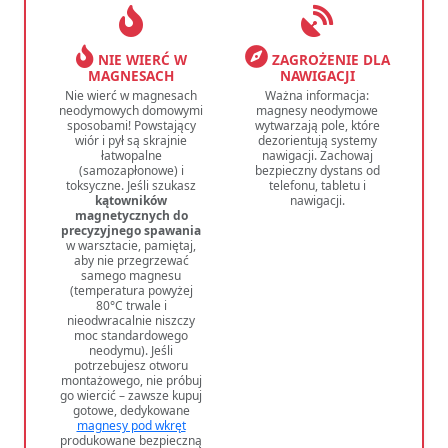
NIE WIERĆ W
ZAGROŻENIE DLA
MAGNESACH
NAWIGACJI
Nie wierć w magnesach
Ważna informacja:
neodymowych domowymi
magnesy neodymowe
sposobami! Powstający
wytwarzają pole, które
wiór i pył są skrajnie
dezorientują systemy
łatwopalne
nawigacji. Zachowaj
(samozapłonowe) i
bezpieczny dystans od
toksyczne. Jeśli szukasz
telefonu, tabletu i
kątowników
nawigacji.
magnetycznych do
precyzyjnego spawania
w warsztacie, pamiętaj,
aby nie przegrzewać
samego magnesu
(temperatura powyżej
80°C trwale i
nieodwracalnie niszczy
moc standardowego
neodymu). Jeśli
potrzebujesz otworu
montażowego, nie próbuj
go wiercić – zawsze kupuj
gotowe, dedykowane
magnesy pod wkręt
produkowane bezpieczną