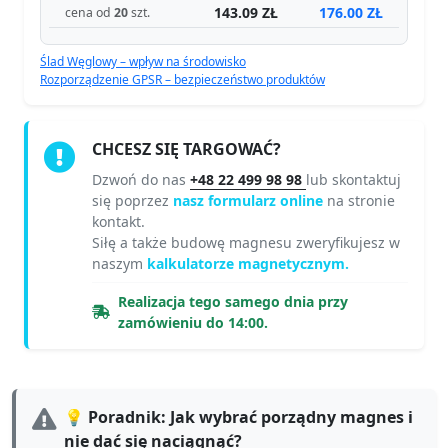
143.09 ZŁ
176.00 ZŁ
cena od
20
szt.
Ślad Węglowy – wpływ na środowisko
Rozporządzenie GPSR – bezpieczeństwo produktów
CHCESZ SIĘ TARGOWAĆ?
Dzwoń do nas
+48 22 499 98 98
lub skontaktuj
się poprzez
nasz formularz online
na stronie
kontakt.
Siłę a także budowę magnesu zweryfikujesz w
naszym
kalkulatorze magnetycznym.
Realizacja tego samego dnia przy
zamówieniu do 14:00.
💡 Poradnik: Jak wybrać porządny magnes i
nie dać się naciągnąć?