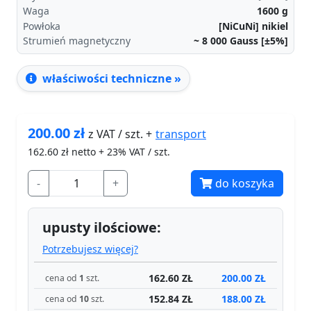
Waga
1600
g
Powłoka
[NiCuNi] nikiel
Strumień magnetyczny
~ 8 000
Gauss [±5%]
właściwości techniczne »
200.00
zł
transport
z VAT / szt. +
162.60
zł netto + 23% VAT / szt.
-
+
do koszyka
upusty ilościowe:
Potrzebujesz więcej?
162.60 ZŁ
200.00 ZŁ
cena od
1
szt.
152.84 ZŁ
188.00 ZŁ
cena od
10
szt.