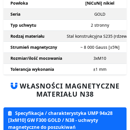
Powłoka
[NiCuNi] nikiel
Seria
GOLD
Typ uchwytu
2
stronny
Rodzaj materiału
Stal konstrukcyjna S235 (rdzewn
Strumień magnetyczny
~ 8 000
Gauss [±5%]
Rozmiar/ilość mocowania
3xM10
Tolerancja wykonania
±1
mm
WŁASNOŚCI MAGNETYCZNE
MATERIAŁU N38
Specyfikacja / charakterystyka UMP 94x28
[3xM10] GW F300 GOLD / N38 - uchwyty
magnetyczne do poszukiwań