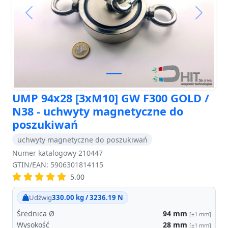
Previous
Next
UMP 94x28 [3xM10] GW F300 GOLD /
N38 - uchwyty magnetyczne do
poszukiwań
uchwyty magnetyczne do poszukiwań
Numer katalogowy 210447
GTIN/EAN: 5906301814115
5.00
Udźwig
330.00 kg / 3236.19 N
Średnica Ø
94
mm
[±1 mm]
Wysokość
28
mm
[±1 mm]