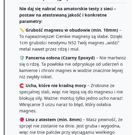
Nie daj się nabrać na amatorskie testy z sieci –
postaw na atestowaną jakość i konkretne
parametry:
📏
Grubość magnesu w obudowie (min. 10mm)
–
To najważniejsze! Cienkie magnesy są słabe. Dzięki
1cm grubości neodymu N52 Twój magnes „widzi”
metal nawet przez rdzę i muł.
🛡️
Pancerna osłona (Czarny Epoxyd)
– Nie martwisz
się o rdzę. Ta powłoka nie odpryskuje od uderzeń o
kamienie i chroni magnes w wodzie znacznie lepiej
niż zwykły nikiel.
🧲
Ucha, które nie kradną mocy
– Zrobione ze
specjalnej stali, więc nie lepią się do magnesu i nie
blokują siły. Ważne: montuj tylko jedno ucho naraz!
Wkręcanie 3 uszu naraz to błąd, który osłabia
magnes.
🧶
Lina z atestem (min. 8mm)
– Masz pewność, że
sprzęt nie zostanie na dnie. Jest gruba i wygodna,
więc nie tnie palców przy wyciąganiu wielkiego