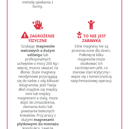
metodą spiekania z
formy.
ZAGROŻENIE
TO NIE JEST
FIZYCZNE
ZABAWKA
Szukając
magnesów
Silne magnesy nie są
walcowych o dużym
przeznaczone dla dzieci.
udźwigu
lub
Połknięcie kilku
profesjonalnych
magnesów może
uchwytów o mocy 200 kg i
skutkować ich
więcej, musisz uważać na
zaciśnięciem jelit, co
dłonie. Duże magnesy
stanowi stan krytyczny i
neodymowe przyciągają
wiąże się z koniecznością
się do siebie z siłą kilkuset
natychmiastowej operacji.
kilogramów. Jeśli Twoja
dłoń znajdzie się między
nimi lub między
magnesem a stalą, może
dojść do zmiażdżenia,
złamania kości lub
powstania bolesnych
krwiaków. Przy pracy z
dużymi
magnesami
płytkowymi do montażu
konstrukcji, zawsze