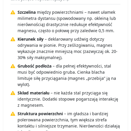
Szczelina
między powierzchniami – nawet ułamek
milimetra dystansu (spowodowany np. okleiną lub
nierównością) drastycznie redukuje efektywność
magnesu, często o połowę przy zaledwie 0,5 mm.
Kierunek siły
– deklarowany udźwig dotyczy
odrywania w pionie. Przy ześlizgiwaniu, magnes
wykazuje znacznie mniejszą moc (zazwyczaj ok. 20-
30% siły maksymalnej).
Grubość podłoża
– dla pełnej efektywności, stal
musi być odpowiednio gruba. Cienka blacha
limituje siłę przyciągania (magnes „przebija” ją na
wylot).
Skład materiału
– nie każda stal przyciąga się
identycznie. Dodatki stopowe pogarszają interakcję
z magnesem.
Struktura powierzchni
– im gładsza i bardziej
polerowana powierzchnia, tym większa strefa
kontaktu i silniejsze trzymanie. Nierówności działają