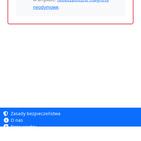
neodymowe
.
Zasady bezpieczeństwa
O nas
Baza wiedzy
Polityka prywatności
Copyright 2005 - 2026
Polityka cookie
Dhit sp. z o. o.