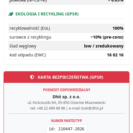
EKOLOGIA I RECYKLING (GPSR)
recyklowalność (EoL)
100%
surowce z recyklingu
~10% (pre-cons)
ślad węglowy
low / zredukowany
kod odpadu (EWC)
16 02 16
KARTA BEZPIECZEŃSTWA (GPSR)
PODMIOT ODPOWIEDZIALNY
Dhit sp. z o.o.
ul. Kościuszki 6A, 05-850 Ożarów Mazowiecki
tel: +48 22 499 98 98 | e-mail: bok@dhit.pl
NUMER PARTII/TYP
id: 210447-2026