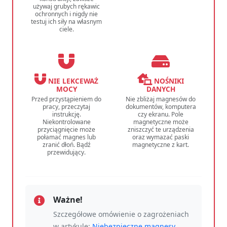
używaj grubych rękawic
ochronnych i nigdy nie
testuj ich siły na własnym
ciele.
NIE LEKCEWAŻ
NOŚNIKI
MOCY
DANYCH
Przed przystąpieniem do
Nie zbliżaj magnesów do
pracy, przeczytaj
dokumentów, komputera
instrukcję.
czy ekranu. Pole
Niekontrolowane
magnetyczne może
przyciągnięcie może
zniszczyć te urządzenia
połamać magnes lub
oraz wymazać paski
zranić dłoń. Bądź
magnetyczne z kart.
przewidujący.
Ważne!
Szczegółowe omówienie o zagrożeniach
w artykule:
Niebezpieczne magnesy