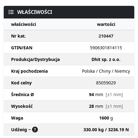
WŁAŚCIWOŚCI
właściwości
wartości
Nr kat.
210447
GTIN/EAN
5906301814115
Produkcja/Dystrybucja
Dhit sp. z o.o.
Kraj pochodzenia
Polska / Chiny / Niemcy
Kod celny
85059029
Średnica Ø
94
mm
[±1 mm]
Wysokość
28
mm
[±1 mm]
Waga
1600
g
Udźwig ~
?
330.00 kg / 3236.19 N