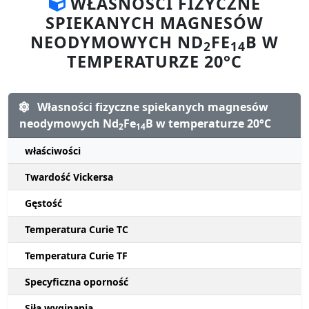
WŁASNOŚCI FIZYCZNE
SPIEKANYCH MAGNESÓW
NEODYMOWYCH ND
FE
B W
2
14
TEMPERATURZE 20°C
Własności fizyczne spiekanych magnesów
neodymowych Nd
Fe
B w temperaturze 20°C
2
14
właściwości
Twardość Vickersa
Gęstość
Temperatura Curie TC
Temperatura Curie TF
Specyficzna oporność
Siła wyginania