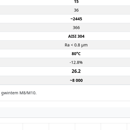
15
36
~2445
366
AISI 304
Ra < 0.8 µm
80°C
-12.8%
26.2
~8 000
 z gwintem M8/M10.