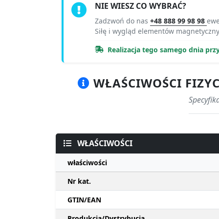
NIE WIESZ CO WYBRAĆ?
Zadzwoń do nas
+48 888 99 98 98
ewe
Siłę i wygląd elementów magnetyczn
Realizacja tego samego dnia prz
WŁAŚCIWOŚCI FIZYC
Specyfik
WŁAŚCIWOŚCI
właściwości
Nr kat.
GTIN/EAN
Produkcja/Dystrybucja