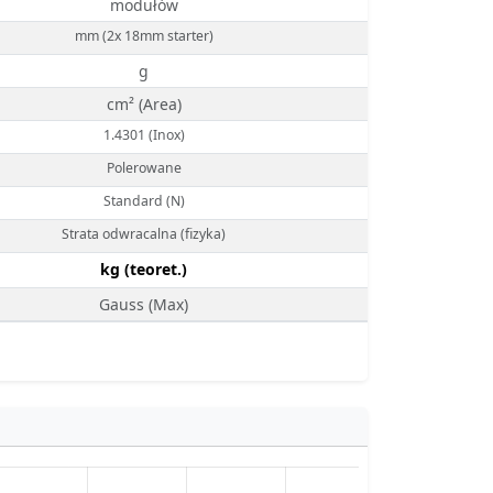
modułów
mm (2x 18mm starter)
g
cm² (Area)
1.4301 (Inox)
Polerowane
Standard (N)
Strata odwracalna (fizyka)
kg (teoret.)
Gauss (Max)