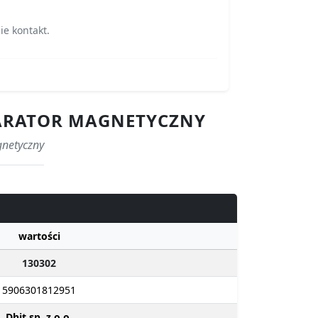
ie kontakt.
EPARATOR MAGNETYCZNY
gnetyczny
wartości
130302
5906301812951
Dhit sp. z o.o.