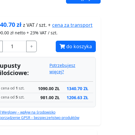
40.70
zł
cena za
transport
z VAT / szt. +
90.00
zł netto + 23% VAT / szt.
+
do koszyka
upusty
Potrzebujesz
ilościowe:
więcej?
1090.00 ZŁ
1340.70 ZŁ
cena od
1
szt.
981.00 ZŁ
1206.63 ZŁ
cena od
5
szt.
d Węglowy – wpływ na środowisko
porządzenie GPSR – bezpieczeństwo produktów