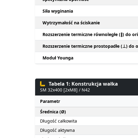
Siła wyginania
Wytrzymałość na ściskanie
Rozszerzenie termiczne równoległe (∥) do ori
Rozszerzenie termiczne prostopadłe (⊥) do or
Moduł Younga
Tabela 1: Konstrukcja wałka
SM 32x400 [2xM8] / N42
Parametr
Średnica (Ø)
Długość całkowita
Długość aktywna