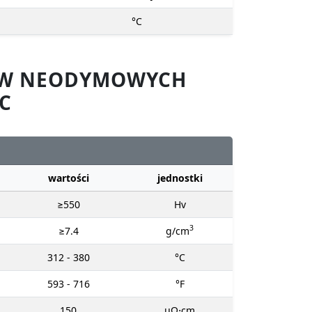
°C
SÓW NEODYMOWYCH
C
wartości
jednostki
≥550
Hv
3
≥7.4
g/cm
312 - 380
°C
593 - 716
°F
150
μΩ⋅cm