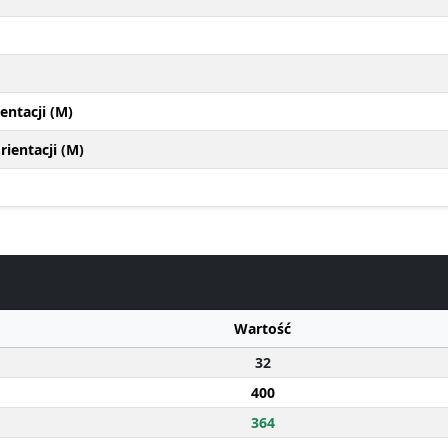
entacji (M)
ientacji (M)
Wartość
32
400
364