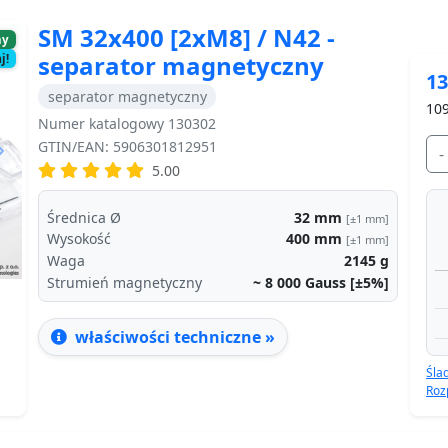
SM 32x400 [2xM8] / N42 -
ny
separator magnetyczny
j!
13
separator magnetyczny
10
Numer katalogowy 130302
GTIN/EAN: 5906301812951
-
Next
5.00
Średnica Ø
32
mm
[±1 mm]
Wysokość
400
mm
[±1 mm]
Waga
2145
g
Strumień magnetyczny
~ 8 000
Gauss [±5%]
właściwości techniczne »
Śla
Roz