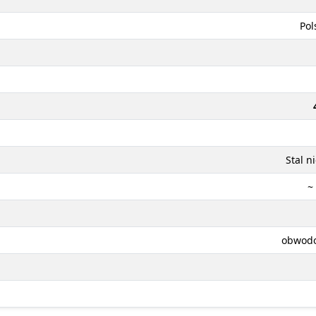
Pol
Stal n
~
obwodo