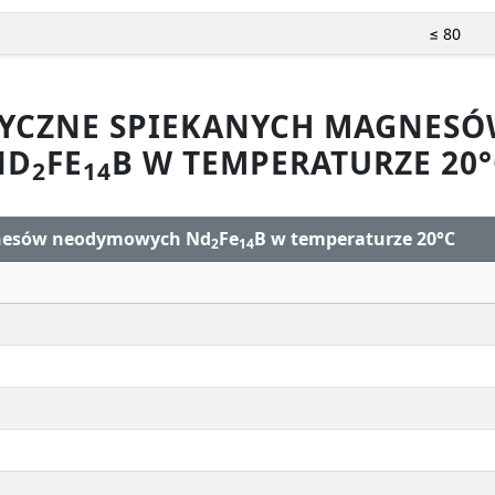
≤ 80
ZYCZNE SPIEKANYCH MAGNE
ND
FE
B W TEMPERATURZE 20°
2
14
gnesów neodymowych Nd
Fe
B w temperaturze 20°C
2
14