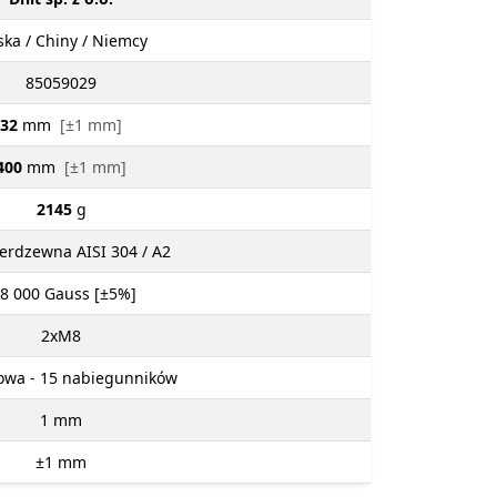
ska / Chiny / Niemcy
85059029
32
mm
[±1 mm]
400
mm
[±1 mm]
2145
g
ierdzewna AISI 304 / A2
 8 000
Gauss [±5%]
2xM8
wa - 15 nabiegunników
1
mm
±1
mm