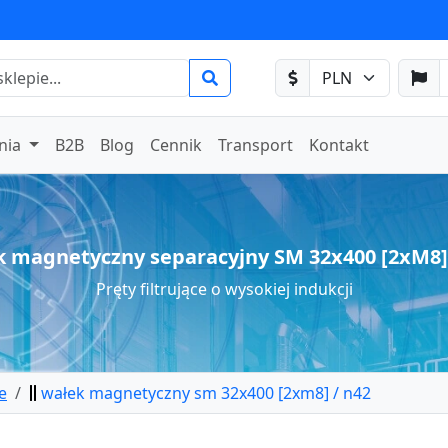
nia
B2B
Blog
Cennik
Transport
Kontakt
 magnetyczny separacyjny SM 32x400 [2xM8]
Pręty filtrujące o wysokiej indukcji
e
wałek magnetyczny sm 32x400 [2xm8] / n42
etyczny