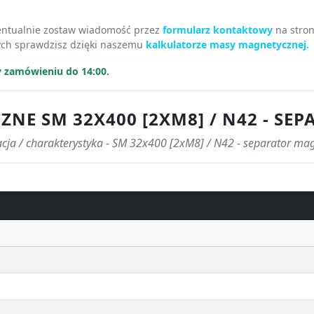
ntualnie zostaw wiadomość przez
formularz kontaktowy
na stron
ych sprawdzisz dzięki naszemu
kalkulatorze masy magnetycznej.
y zamówieniu do 14:00.
ZNE SM 32X400 [2XM8] / N42 - S
acja / charakterystyka - SM 32x400 [2xM8] / N42 - separator ma