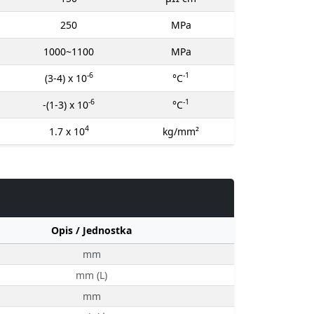
250
MPa
1000~1100
MPa
-6
-1
(3-4) x 10
°C
-6
-1
-(1-3) x 10
°C
4
1.7 x 10
kg/mm²
Opis / Jednostka
mm
mm (L)
mm