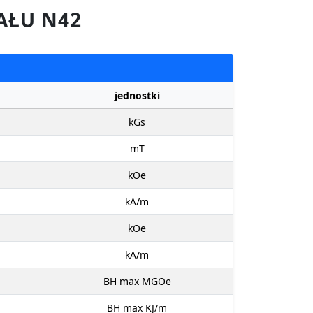
AŁU N42
jednostki
kGs
mT
kOe
kA/m
kOe
kA/m
BH max MGOe
BH max KJ/m