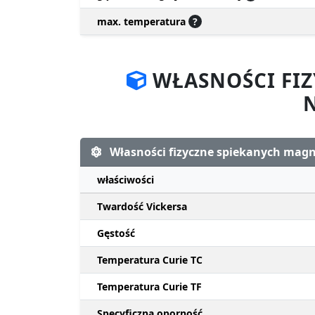
max. temperatura
?
WŁASNOŚCI FI
Własności fizyczne spiekanych ma
właściwości
Twardość Vickersa
Gęstość
Temperatura Curie TC
Temperatura Curie TF
Specyficzna oporność