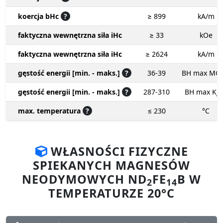
koercja bHc
?
≥ 899
kA/m
faktyczna wewnętrzna siła iHc
≥ 33
kOe
faktyczna wewnętrzna siła iHc
≥ 2624
kA/m
gęstość energii [min. - maks.]
?
36-39
BH max MG
gęstość energii [min. - maks.]
?
287-310
BH max KJ
max. temperatura
?
≤ 230
°C
WŁASNOŚCI FIZYCZNE
SPIEKANYCH MAGNESÓW
NEODYMOWYCH ND
FE
B W
2
14
TEMPERATURZE 20°C