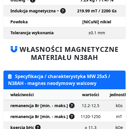
Indukcja magnetyczna ~
?
219.99 mT / 2200 Gs
Powłoka
[NiCuNi] nikiel
Tolerancja wykonania
±0.1
mm
WŁASNOŚCI MAGNETYCZNE
MATERIAŁU N38AH
Specyfikacja / charakterystyka MW 25x5 /
N38AH - magnes neodymowy walcowy
właściwości
wartości
jednostki
remanencja Br [min. - maks.]
?
12.2-12.5
kGs
remanencja Br [min. - maks.]
?
1120-1250
mT
koercja bHc
?
≥ 11.3
kOe