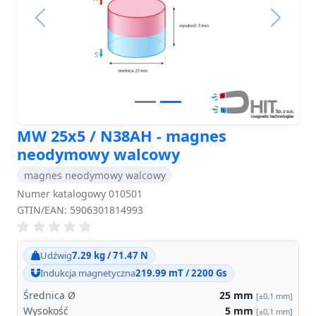
Previous
Next
MW 25x5 / N38AH - magnes
neodymowy walcowy
magnes neodymowy walcowy
Numer katalogowy 010501
GTIN/EAN: 5906301814993
Udźwig
7.29 kg / 71.47 N
Indukcja magnetyczna
219.99 mT / 2200 Gs
Średnica Ø
25
mm
[±0,1 mm]
Wysokość
5
mm
[±0,1 mm]