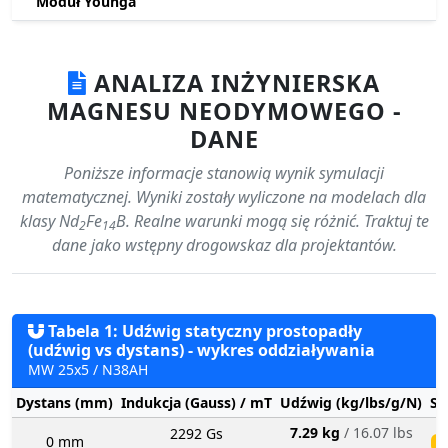
Moduł Younga
ANALIZA INŻYNIERSKA
MAGNESU NEODYMOWEGO -
DANE
Poniższe informacje stanowią wynik symulacji
matematycznej. Wyniki zostały wyliczone na modelach dla
klasy Nd
Fe
B. Realne warunki mogą się różnić. Traktuj te
2
14
dane jako wstępny drogowskaz dla projektantów.
Tabela 1: Udźwig statyczny prostopadły
(udźwig vs dystans) - wykres oddziaływania
MW 25x5 / N38AH
Dystans (mm)
Indukcja (Gauss) / mT
Udźwig (kg/lbs/g/N)
St
7.29 kg
/ 16.07 lbs
2292 Gs
0 mm
ś