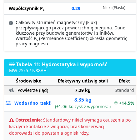
Niski (Płaski)
Współczynnik P
0.29
c
Całkowity strumień magnetyczny (Flux)
przepływającego przez powierzchnię bieguna. Dane
kluczowe przy budowie generatorów i silników.
Wartość P
(Permeance Coefficient) określa geometrię
c
pracy magnesu.
Tabela 11: Hydrostatyka i wyporność
MW 25x5 / N38AH
Środowisko
Efektywny udźwig stali
Efekt
Powietrze (ląd)
7.29 kg
Standard
8.35 kg
Woda (dno rzeki)
+14.5%
(+1.06 kg zysk z wyporności)
Ostrzeżenie:
Standardowy nikiel wymaga osuszenia po
każdym kontakcie z wilgocią; brak konserwacji
doprowadzi do powstania ognisk rdzy.