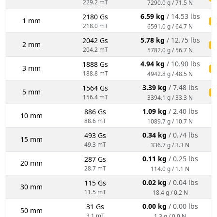
229.2 mT
7290.0 g / 71.5 N
6.59 kg
/ 14.53 lbs
2180 Gs
1 mm
ś
218.0 mT
6591.0 g / 64.7 N
5.78 kg
/ 12.75 lbs
2042 Gs
2 mm
ś
204.2 mT
5782.0 g / 56.7 N
4.94 kg
/ 10.90 lbs
1888 Gs
3 mm
ś
188.8 mT
4942.8 g / 48.5 N
3.39 kg
/ 7.48 lbs
1564 Gs
5 mm
ś
156.4 mT
3394.1 g / 33.3 N
1.09 kg
/ 2.40 lbs
886 Gs
10 mm
88.6 mT
1089.7 g / 10.7 N
0.34 kg
/ 0.74 lbs
493 Gs
15 mm
49.3 mT
336.7 g / 3.3 N
0.11 kg
/ 0.25 lbs
287 Gs
20 mm
28.7 mT
114.0 g / 1.1 N
0.02 kg
/ 0.04 lbs
115 Gs
30 mm
11.5 mT
18.4 g / 0.2 N
0.00 kg
/ 0.00 lbs
31 Gs
50 mm
3.1 mT
1.3 g / 0.0 N