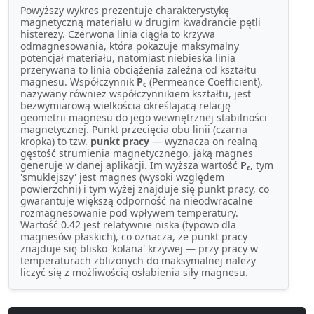
Powyższy wykres prezentuje charakterystykę
magnetyczną materiału w drugim kwadrancie pętli
histerezy. Czerwona linia ciągła to krzywa
odmagnesowania, która pokazuje maksymalny
potencjał materiału, natomiast niebieska linia
przerywana to linia obciążenia zależna od kształtu
magnesu. Współczynnik
P
(Permeance Coefficient),
c
nazywany również współczynnikiem kształtu, jest
bezwymiarową wielkością określającą relację
geometrii magnesu do jego wewnętrznej stabilności
magnetycznej. Punkt przecięcia obu linii (czarna
kropka) to tzw.
punkt pracy
— wyznacza on realną
gęstość strumienia magnetycznego, jaką magnes
generuje w danej aplikacji. Im wyższa wartość
P
, tym
c
'smuklejszy' jest magnes (wysoki względem
powierzchni) i tym wyżej znajduje się punkt pracy, co
gwarantuje większą odporność na nieodwracalne
rozmagnesowanie pod wpływem temperatury.
Wartość 0.42 jest relatywnie niska (typowo dla
magnesów płaskich), co oznacza, że punkt pracy
znajduje się blisko 'kolana' krzywej — przy pracy w
temperaturach zbliżonych do maksymalnej należy
liczyć się z możliwością osłabienia siły magnesu.