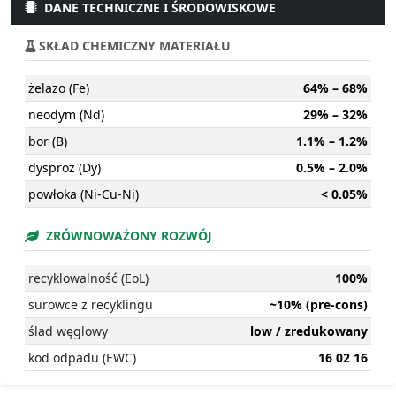
DANE TECHNICZNE I ŚRODOWISKOWE
SKŁAD CHEMICZNY MATERIAŁU
żelazo (Fe)
64% – 68%
neodym (Nd)
29% – 32%
bor (B)
1.1% – 1.2%
dysproz (Dy)
0.5% – 2.0%
powłoka (Ni-Cu-Ni)
< 0.05%
ZRÓWNOWAŻONY ROZWÓJ
recyklowalność (EoL)
100%
surowce z recyklingu
~10% (pre-cons)
ślad węglowy
low / zredukowany
kod odpadu (EWC)
16 02 16