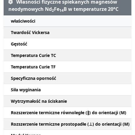
Własności fizyczne spiekanych magnesów
neodymowych Nd
Fe
B w temperaturze 20°C
2
14
właściwości
Twardość Vickersa
Gęstość
Temperatura Curie TC
Temperatura Curie TF
Specyficzna oporność
Siła wyginania
Wytrzymałość na ściskanie
Rozszerzenie termiczne równoległe (∥) do orientacji (M)
Rozszerzenie termiczne prostopadłe (⊥) do orientacji (M)