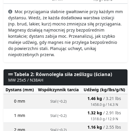
Moc przyciągania słabnie gwałtownie przy każdym mm
dystansu. Wiedz, że każda dodatkowa warstwa izolacji
(np. brud, lakier, kurz) mocno zmniejsza siłę przyciągania.
Magnesy działają najmocniej przy bezpośrednim
kontakcie; dystans zabija moc. Przeanalizuj, jak szybko
maleje udźwig, gdy magnes nie przylega bezpośrednio
do powierzchni stali. Planując uchwyt, unikaj
niepotrzebnych przerw.
Tabela 2: Równoległa siła ześlizgu (ściana)
MW 25x5 / N38AH
Dystans (mm)
Współczynnik tarcia
Udźwig (kg/lbs/g/N)
1.46 kg
/ 3.21 lbs
0 mm
Stal (~0.2)
1458.0 g / 14.3 N
1.32 kg
/ 2.91 lbs
1 mm
Stal (~0.2)
1318.0 g / 12.9 N
1.16 kg
/ 2.55 lbs
2 mm
Stal (~0.2)