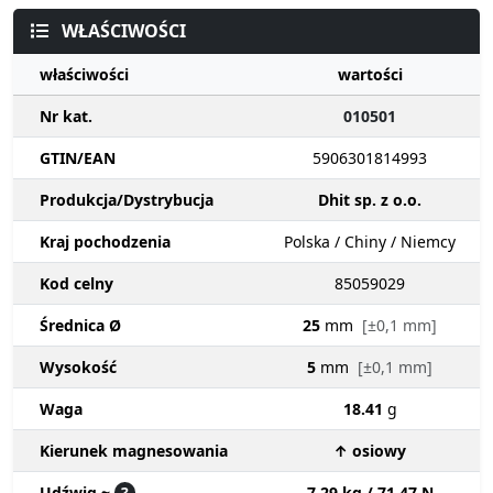
WŁAŚCIWOŚCI
właściwości
wartości
Nr kat.
010501
GTIN/EAN
5906301814993
Produkcja/Dystrybucja
Dhit sp. z o.o.
Kraj pochodzenia
Polska / Chiny / Niemcy
Kod celny
85059029
Średnica Ø
25
mm
[±0,1 mm]
Wysokość
5
mm
[±0,1 mm]
Waga
18.41
g
Kierunek magnesowania
↑ osiowy
Udźwig ~
?
7.29 kg / 71.47 N