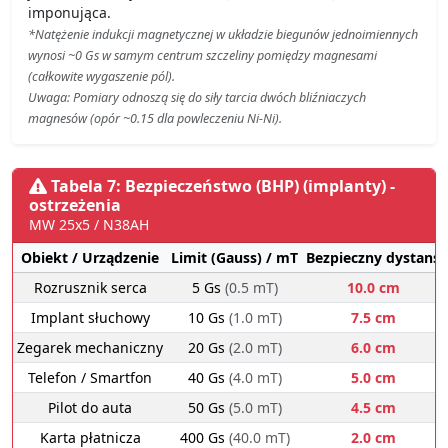
imponująca.
*Natężenie indukcji magnetycznej w układzie biegunów jednoimiennych
wynosi ~0 Gs w samym centrum szczeliny pomiędzy magnesami
(całkowite wygaszenie pól).
Uwaga: Pomiary odnoszą się do siły tarcia dwóch bliźniaczych
magnesów (opór ~0.15 dla powleczeniu Ni-Ni).
Tabela 7: Bezpieczeństwo (BHP) (implanty) -
ostrzeżenia
MW 25x5 / N38AH
Obiekt / Urządzenie
Limit (Gauss) / mT
Bezpieczny dystans
Rozrusznik serca
5 Gs
(0.5 mT)
10.0 cm
Implant słuchowy
10 Gs
(1.0 mT)
7.5 cm
Zegarek mechaniczny
20 Gs
(2.0 mT)
6.0 cm
Telefon / Smartfon
40 Gs
(4.0 mT)
5.0 cm
Pilot do auta
50 Gs
(5.0 mT)
4.5 cm
Karta płatnicza
400 Gs
(40.0 mT)
2.0 cm