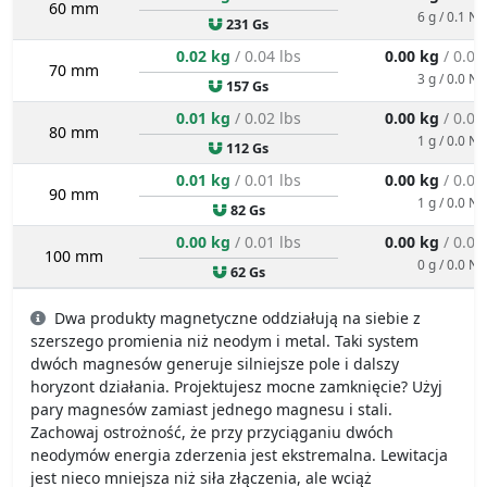
60 mm
6 g / 0.1 N
231 Gs
0.02 kg
/ 0.04 lbs
0.00 kg
/ 0.01
70 mm
3 g / 0.0 N
157 Gs
0.01 kg
/ 0.02 lbs
0.00 kg
/ 0.00
80 mm
1 g / 0.0 N
112 Gs
0.01 kg
/ 0.01 lbs
0.00 kg
/ 0.00
90 mm
1 g / 0.0 N
82 Gs
0.00 kg
/ 0.01 lbs
0.00 kg
/ 0.00
100 mm
0 g / 0.0 N
62 Gs
Dwa produkty magnetyczne oddziałują na siebie z
szerszego promienia niż neodym i metal. Taki system
dwóch magnesów generuje silniejsze pole i dalszy
horyzont działania. Projektujesz mocne zamknięcie? Użyj
pary magnesów zamiast jednego magnesu i stali.
Zachowaj ostrożność, że przy przyciąganiu dwóch
neodymów energia zderzenia jest ekstremalna. Lewitacja
jest nieco mniejsza niż siła złączenia, ale wciąż