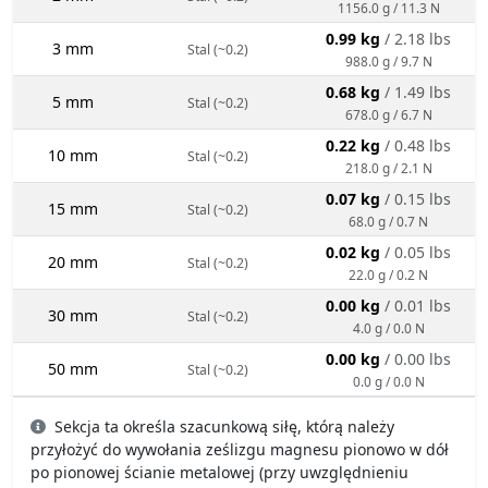
1156.0 g / 11.3 N
0.99 kg
/ 2.18 lbs
3 mm
Stal (~0.2)
988.0 g / 9.7 N
0.68 kg
/ 1.49 lbs
5 mm
Stal (~0.2)
678.0 g / 6.7 N
0.22 kg
/ 0.48 lbs
10 mm
Stal (~0.2)
218.0 g / 2.1 N
0.07 kg
/ 0.15 lbs
15 mm
Stal (~0.2)
68.0 g / 0.7 N
0.02 kg
/ 0.05 lbs
20 mm
Stal (~0.2)
22.0 g / 0.2 N
0.00 kg
/ 0.01 lbs
30 mm
Stal (~0.2)
4.0 g / 0.0 N
0.00 kg
/ 0.00 lbs
50 mm
Stal (~0.2)
0.0 g / 0.0 N
Sekcja ta określa szacunkową siłę, którą należy
przyłożyć do wywołania ześlizgu magnesu pionowo w dół
po pionowej ścianie metalowej (przy uwzględnieniu