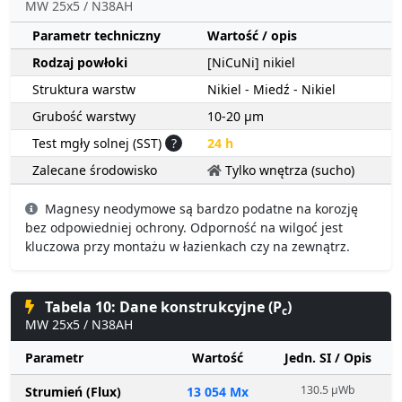
MW 25x5 / N38AH
Parametr techniczny
Wartość / opis
Rodzaj powłoki
[NiCuNi] nikiel
Struktura warstw
Nikiel - Miedź - Nikiel
Grubość warstwy
10-20 µm
Test mgły solnej (SST)
?
24 h
Zalecane środowisko
Tylko wnętrza (sucho)
Magnesy neodymowe są bardzo podatne na korozję
bez odpowiedniej ochrony. Odporność na wilgoć jest
kluczowa przy montażu w łazienkach czy na zewnątrz.
Tabela 10: Dane konstrukcyjne (P
)
c
MW 25x5 / N38AH
Parametr
Wartość
Jedn. SI / Opis
130.5 µWb
Strumień (Flux)
13 054 Mx