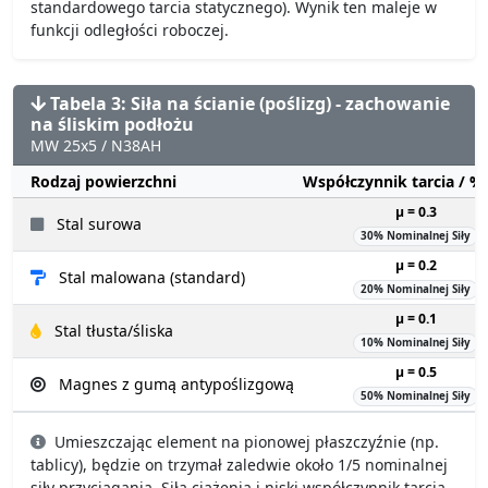
standardowego tarcia statycznego). Wynik ten maleje w
funkcji odległości roboczej.
Tabela 3: Siła na ścianie (poślizg) - zachowanie
na śliskim podłożu
MW 25x5 / N38AH
Rodzaj powierzchni
Współczynnik tarcia / 
µ = 0.3
Stal surowa
30% Nominalnej Siły
µ = 0.2
Stal malowana (standard)
20% Nominalnej Siły
µ = 0.1
Stal tłusta/śliska
10% Nominalnej Siły
µ = 0.5
Magnes z gumą antypoślizgową
50% Nominalnej Siły
Umieszczając element na pionowej płaszczyźnie (np.
tablicy), będzie on trzymał zaledwie około 1/5 nominalnej
siły przyciągania. Siła ciążenia i niski współczynnik tarcia