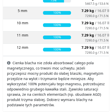
75%
5467.5 g / 53.6 N
5 mm
7.29 kg
/ 16.07 lb
100%
7290.0 g / 71.5 N
10 mm
7.29 kg
/ 16.07 lb
100%
7290.0 g / 71.5 N
11 mm
7.29 kg
/ 16.07 lb
100%
7290.0 g / 71.5 N
12 mm
7.29 kg
/ 16.07 lb
100%
7290.0 g / 71.5 N
Cienka blacha nie zdoła absorbować całego pola
magnetycznego, co trwoni moc uchwytu. Jeżeli
przyczepisz mocny produkt do słabej blaszki, magnetyzm
przejdzie na wylot i trzymanie będzie mniejsze. Aby
wykorzystać 100% potencjału tego magnesu, potrzebujesz
odpowiednio grubego kawałka stali. Zjawisko saturacji
sprawia, że na cienkich elementach (np. obudowie AGD)
produkt trzyma słabiej. Dobierz wymiaru blachy na
podstawie tych parametrów.