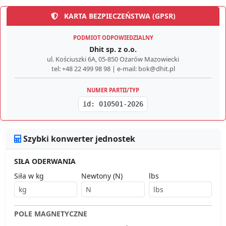
KARTA BEZPIECZEŃSTWA (GPSR)
PODMIOT ODPOWIEDZIALNY
Dhit sp. z o.o.
ul. Kościuszki 6A, 05-850 Ożarów Mazowiecki
tel: +48 22 499 98 98 | e-mail: bok@dhit.pl
NUMER PARTII/TYP
id: 010501-2026
Szybki konwerter jednostek
SIŁA ODERWANIA
Siła w kg
Newtony (N)
lbs
POLE MAGNETYCZNE