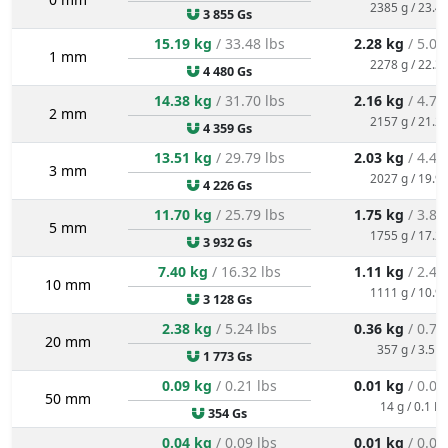
2385 g / 23.4 
3 855 Gs
15.19 kg
/ 33.48 lbs
2.28 kg
/ 5.02
1 mm
2278 g / 22.3 
4 480 Gs
14.38 kg
/ 31.70 lbs
2.16 kg
/ 4.75
2 mm
2157 g / 21.2 
4 359 Gs
13.51 kg
/ 29.79 lbs
2.03 kg
/ 4.47
3 mm
2027 g / 19.9 
4 226 Gs
11.70 kg
/ 25.79 lbs
1.75 kg
/ 3.87
5 mm
1755 g / 17.2 
3 932 Gs
7.40 kg
/ 16.32 lbs
1.11 kg
/ 2.45
10 mm
1111 g / 10.9 
3 128 Gs
2.38 kg
/ 5.24 lbs
0.36 kg
/ 0.79
20 mm
357 g / 3.5 N
1 773 Gs
0.09 kg
/ 0.21 lbs
0.01 kg
/ 0.03
50 mm
14 g / 0.1 N
354 Gs
0.04 kg
/ 0.09 lbs
0.01 kg
/ 0.01