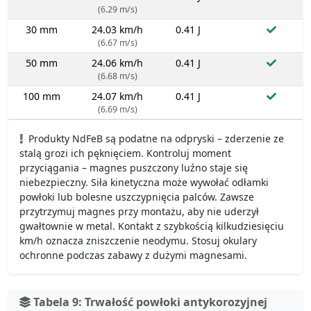
(6.29 m/s)
30 mm
24.03 km/h
0.41 J
(6.67 m/s)
50 mm
24.06 km/h
0.41 J
(6.68 m/s)
100 mm
24.07 km/h
0.41 J
(6.69 m/s)
Produkty NdFeB są podatne na odpryski – zderzenie ze
stalą grozi ich pęknięciem. Kontroluj moment
przyciągania – magnes puszczony luźno staje się
niebezpieczny. Siła kinetyczna może wywołać odłamki
powłoki lub bolesne uszczypnięcia palców. Zawsze
przytrzymuj magnes przy montażu, aby nie uderzył
gwałtownie w metal. Kontakt z szybkością kilkudziesięciu
km/h oznacza zniszczenie neodymu. Stosuj okulary
ochronne podczas zabawy z dużymi magnesami.
Tabela 9: Trwałość powłoki antykorozyjnej