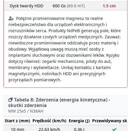
Dysk twardy HDD
600 Gs
(60.0 mT)
1.5 cm
Potężne promieniowanie magnesu to realne
niebezpieczeństwo dla urządzeń elektronicznych i
rozruszników serca. Produkty NdFeB generują pole, które
niszczy działanie czułych urządzeń medycznych. Zauważ:
niewidoczne promieniowanie oddziałuje przez materię i
obudowy. Wyjątkową uwagę muszą mieć osoby z
implantami słuchowymi oraz dozownikami leków. Ryzyko
dotyczy również: zegarki mechaniczne, piloty do aut,
membrany i wyświetlacze. Unikaj kontaktu z kartami
magnetycznymi, nośnikach HDD ani precyzyjnych
przyrządach pomiarowych.
Tabela 8: Zderzenia (energia kinetyczna) -
skutki zderzenia
MW 25x5 / N38AH
Start z (mm)
Prędkość (km/h)
Energia (J)
Przewidywany sku
10 mm
22.63 km/h
0.36 J