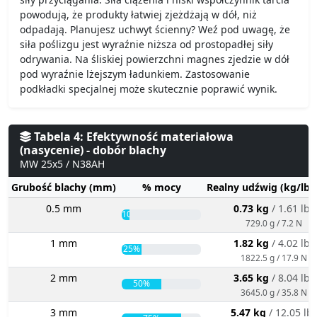
powodują, że produkty łatwiej zjeżdżają w dół, niż
odpadają. Planujesz uchwyt ścienny? Weź pod uwagę, że
siła poślizgu jest wyraźnie niższa od prostopadłej siły
odrywania. Na śliskiej powierzchni magnes zjedzie w dół
pod wyraźnie lżejszym ładunkiem. Zastosowanie
podkładki specjalnej może skutecznie poprawić wynik.
Tabela 4: Efektywność materiałowa
(nasycenie) - dobór blachy
MW 25x5 / N38AH
Grubość blachy (mm)
% mocy
Realny udźwig (kg/lbs
0.5 mm
0.73 kg
/ 1.61 lbs
10%
729.0 g / 7.2 N
1 mm
1.82 kg
/ 4.02 lbs
25%
1822.5 g / 17.9 N
2 mm
3.65 kg
/ 8.04 lbs
50%
3645.0 g / 35.8 N
3 mm
5.47 kg
/ 12.05 lb