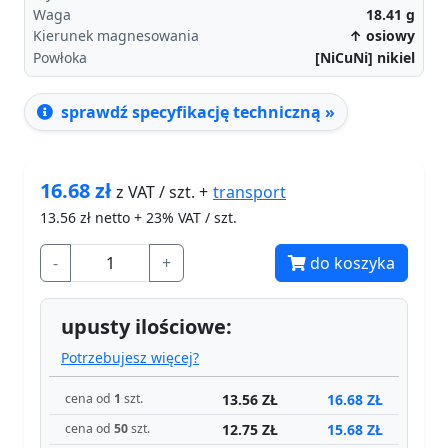
Waga
18.41
g
Kierunek magnesowania
↑ osiowy
Powłoka
[NiCuNi] nikiel
sprawdź specyfikację techniczną »
16.68
zł
transport
z VAT / szt. +
13.56
zł netto + 23% VAT / szt.
-
+
do koszyka
upusty ilościowe:
Potrzebujesz więcej?
13.56 ZŁ
16.68 ZŁ
cena od
1
szt.
12.75 ZŁ
15.68 ZŁ
cena od
50
szt.