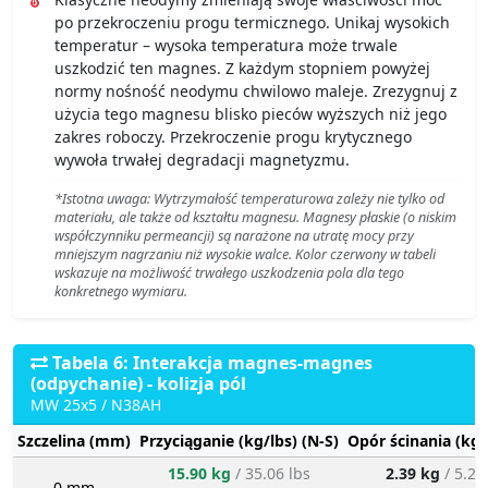
po przekroczeniu progu termicznego. Unikaj wysokich
temperatur – wysoka temperatura może trwale
uszkodzić ten magnes. Z każdym stopniem powyżej
normy nośność neodymu chwilowo maleje. Zrezygnuj z
użycia tego magnesu blisko pieców wyższych niż jego
zakres roboczy. Przekroczenie progu krytycznego
wywoła trwałej degradacji magnetyzmu.
*Istotna uwaga: Wytrzymałość temperaturowa zależy nie tylko od
materiału, ale także od kształtu magnesu. Magnesy płaskie (o niskim
współczynniku permeancji) są narażone na utratę mocy przy
mniejszym nagrzaniu niż wysokie walce. Kolor czerwony w tabeli
wskazuje na możliwość trwałego uszkodzenia pola dla tego
konkretnego wymiaru.
Tabela 6: Interakcja magnes-magnes
(odpychanie) - kolizja pól
MW 25x5 / N38AH
Szczelina (mm)
Przyciąganie (kg/lbs) (N-S)
Opór ścinania (kg/
15.90 kg
/ 35.06 lbs
2.39 kg
/ 5.26
0 mm