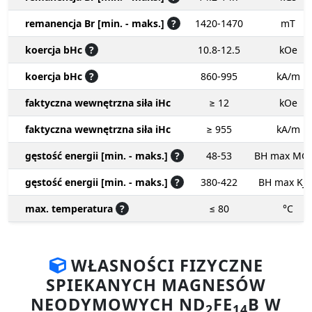
remanencja Br [min. - maks.]
?
1420-1470
mT
koercja bHc
?
10.8-12.5
kOe
koercja bHc
?
860-995
kA/m
faktyczna wewnętrzna siła iHc
≥ 12
kOe
faktyczna wewnętrzna siła iHc
≥ 955
kA/m
gęstość energii [min. - maks.]
?
48-53
BH max MG
gęstość energii [min. - maks.]
?
380-422
BH max KJ
max. temperatura
?
≤ 80
°C
WŁASNOŚCI FIZYCZNE
SPIEKANYCH MAGNESÓW
NEODYMOWYCH ND
FE
B W
2
14