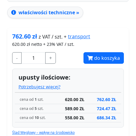
właściwości techniczne »
762.60
zł
transport
z VAT / szt. +
620.00
zł netto + 23% VAT / szt.
-
+
do koszyka
upusty ilościowe:
Potrzebujesz więcej?
620.00 ZŁ
762.60 ZŁ
cena od
1
szt.
589.00 ZŁ
724.47 ZŁ
cena od
5
szt.
558.00 ZŁ
686.34 ZŁ
cena od
10
szt.
Ślad Węglowy – wpływ na środowisko