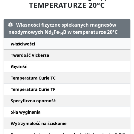
TEMPERATURZE 20°C
Własności fizyczne spiekanych magnesów
neodymowych Nd
Fe
B w temperaturze 20°C
2
14
właściwości
Twardość Vickersa
Gęstość
Temperatura Curie TC
Temperatura Curie TF
Specyficzna oporność
Siła wyginania
Wytrzymałość na ściskanie