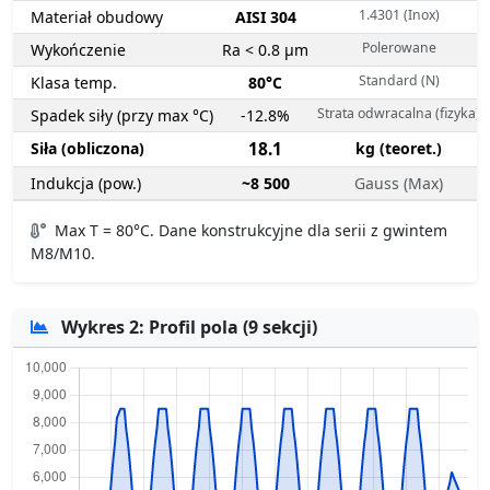
1.4301 (Inox)
Materiał obudowy
AISI 304
Polerowane
Wykończenie
Ra < 0.8 µm
Standard (N)
Klasa temp.
80°C
Strata odwracalna (fizyka)
Spadek siły (przy max °C)
-12.8%
Siła (obliczona)
18.1
kg (teoret.)
Indukcja (pow.)
~8 500
Gauss (Max)
Max T = 80°C. Dane konstrukcyjne dla serii z gwintem
M8/M10.
Wykres 2: Profil pola (9 sekcji)