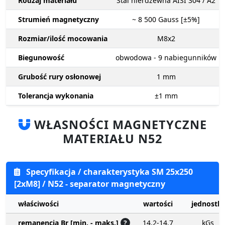
Rodzaj materiału
Stal nierdzewna AISI 304 / A2
Strumień magnetyczny
~ 8 500
Gauss [±5%]
Rozmiar/ilość mocowania
M8x2
Biegunowość
obwodowa - 9 nabiegunników
Grubość rury osłonowej
1
mm
Tolerancja wykonania
±1
mm
WŁASNOŚCI MAGNETYCZNE
MATERIAŁU N52
Specyfikacja / charakterystyka SM 25x250
[2xM8] / N52 - separator magnetyczny
właściwości
wartości
jednostki
remanencja Br [min. - maks.]
?
14.2-14.7
kGs