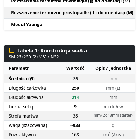
Rozszerzenie termiczne równoległe (∥) do orientacji (M)
Rozszerzenie termiczne prostopadłe (⊥) do orientacji (M)
Moduł Younga
Tabela 1: Konstrukcja wałka
SM 25x250 [2xM8] / N52
Parametr
Wartość
Opis / Jednostka
Średnica (Ø)
25
mm
Długość całkowita
250
mm (L)
Długość aktywna
214
mm
Liczba sekcji
9
modułów
mm (2x 18mm starter)
Strefa martwa
36
Waga (szacowana)
~933
g
Pow. aktywna
168
cm² (Area)