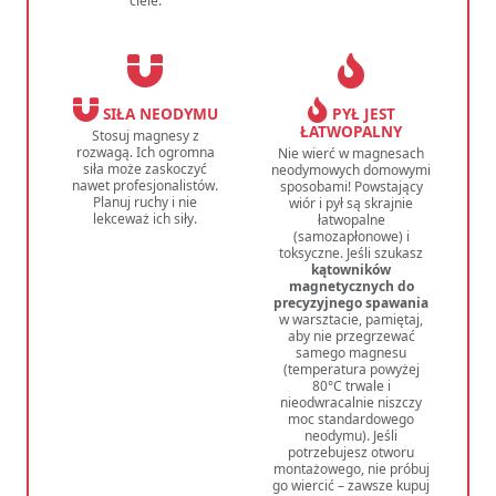
ciele.
SIŁA NEODYMU
PYŁ JEST
ŁATWOPALNY
Stosuj magnesy z
rozwagą. Ich ogromna
Nie wierć w magnesach
siła może zaskoczyć
neodymowych domowymi
nawet profesjonalistów.
sposobami! Powstający
Planuj ruchy i nie
wiór i pył są skrajnie
lekceważ ich siły.
łatwopalne
(samozapłonowe) i
toksyczne. Jeśli szukasz
kątowników
magnetycznych do
precyzyjnego spawania
w warsztacie, pamiętaj,
aby nie przegrzewać
samego magnesu
(temperatura powyżej
80°C trwale i
nieodwracalnie niszczy
moc standardowego
neodymu). Jeśli
potrzebujesz otworu
montażowego, nie próbuj
go wiercić – zawsze kupuj