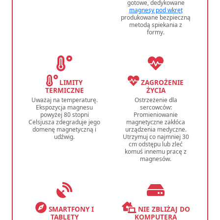
gotowe, dedykowane
magnesy pod wkręt
produkowane bezpieczną
metodą spiekania z
formy.
LIMITY
ZAGROŻENIE
TERMICZNE
ŻYCIA
Uważaj na temperaturę.
Ostrzeżenie dla
Ekspozycja magnesu
sercowców:
powyżej 80 stopni
Promieniowanie
Celsjusza zdegraduje jego
magnetyczne zakłóca
domenę magnetyczną i
urządzenia medyczne.
udźwig.
Utrzymuj co najmniej 30
cm odstępu lub zleć
komuś innemu pracę z
magnesów.
SMARTFONY I
NIE ZBLIŻAJ DO
TABLETY
KOMPUTERA