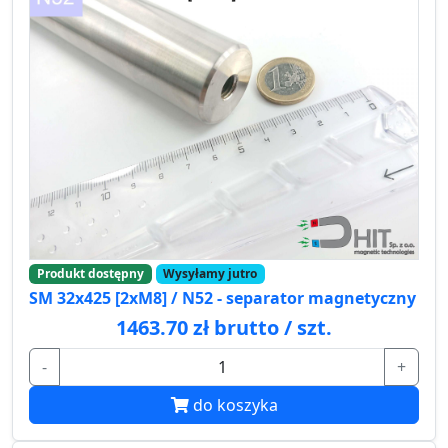
Produkt dostępny
Wysyłamy jutro
SM 32x425 [2xM8] / N52 - separator magnetyczny
1463.70 zł brutto / szt.
-
+
do koszyka