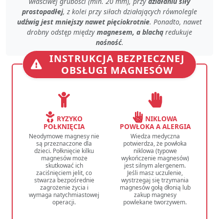
właściwej grubości (min. 20 mm)
, przy
działaniu siły
prostopadłej
, z kolei przy
siłach działających równolegle
udźwig jest mniejszy nawet pięciokrotnie
. Ponadto, nawet
drobny odstęp
między
magnesem, a blachą
redukuje
nośność
.
INSTRUKCJA BEZPIECZNEJ
OBSŁUGI MAGNESÓW
RYZYKO
NIKLOWA
POŁKNIĘCIA
POWŁOKA A ALERGIA
Neodymowe magnesy nie
Wiedza medyczna
są przeznaczone dla
potwierdza, że powłoka
dzieci. Połknięcie kilku
niklowa (typowe
magnesów może
wykończenie magnesów)
skutkować ich
jest silnym alergenem.
zaciśnięciem jelit, co
Jeśli masz uczulenie,
stwarza bezpośrednie
wystrzegaj się trzymania
zagrożenie życia i
magnesów gołą dłonią lub
wymaga natychmiastowej
zakup magnesy
operacji.
powlekane tworzywem.