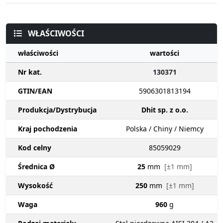
WŁAŚCIWOŚCI
właściwości
wartości
Nr kat.
130371
GTIN/EAN
5906301813194
Produkcja/Dystrybucja
Dhit sp. z o.o.
Kraj pochodzenia
Polska / Chiny / Niemcy
Kod celny
85059029
Średnica Ø
25
mm
[±1 mm]
Wysokość
250
mm
[±1 mm]
Waga
960
g