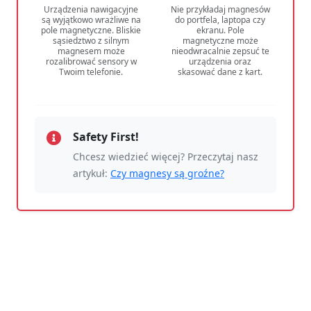
Urządzenia nawigacyjne
Nie przykładaj magnesów
są wyjątkowo wrażliwe na
do portfela, laptopa czy
pole magnetyczne. Bliskie
ekranu. Pole
sąsiedztwo z silnym
magnetyczne może
magnesem może
nieodwracalnie zepsuć te
rozalibrować sensory w
urządzenia oraz
Twoim telefonie.
skasować dane z kart.
Safety First!
Chcesz wiedzieć więcej? Przeczytaj nasz
artykuł:
Czy magnesy są groźne?