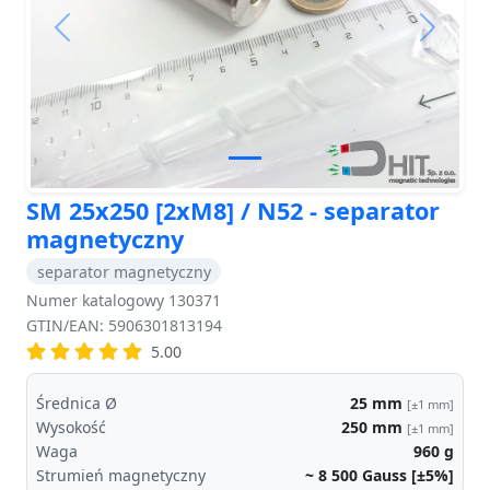
Previous
Next
SM 25x250 [2xM8] / N52 - separator
magnetyczny
separator magnetyczny
Numer katalogowy 130371
GTIN/EAN: 5906301813194
5.00
Średnica Ø
25
mm
[±1 mm]
Wysokość
250
mm
[±1 mm]
Waga
960
g
Strumień magnetyczny
~ 8 500
Gauss [±5%]