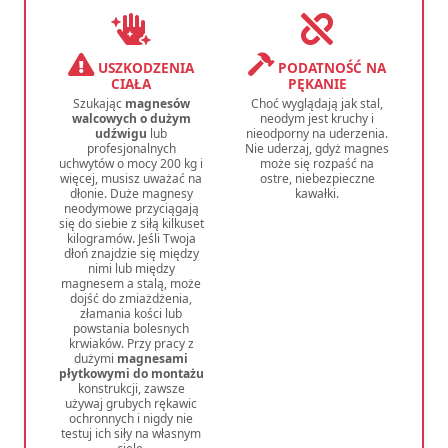
USZKODZENIA
PODATNOŚĆ NA
CIAŁA
PĘKANIE
Szukając
magnesów
Choć wyglądają jak stal,
walcowych o dużym
neodym jest kruchy i
udźwigu
lub
nieodporny na uderzenia.
profesjonalnych
Nie uderzaj, gdyż magnes
uchwytów o mocy 200 kg i
może się rozpaść na
więcej, musisz uważać na
ostre, niebezpieczne
dłonie. Duże magnesy
kawałki.
neodymowe przyciągają
się do siebie z siłą kilkuset
kilogramów. Jeśli Twoja
dłoń znajdzie się między
nimi lub między
magnesem a stalą, może
dojść do zmiażdżenia,
złamania kości lub
powstania bolesnych
krwiaków. Przy pracy z
dużymi
magnesami
płytkowymi do montażu
konstrukcji, zawsze
używaj grubych rękawic
ochronnych i nigdy nie
testuj ich siły na własnym