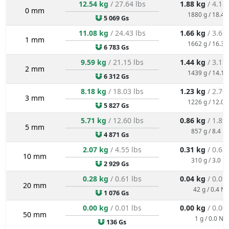
12.54 kg
/ 27.64 lbs
1.88 kg
/ 4.15
0 mm
1880 g / 18.4 
5 069 Gs
11.08 kg
/ 24.43 lbs
1.66 kg
/ 3.66
1 mm
1662 g / 16.3 
6 783 Gs
9.59 kg
/ 21.15 lbs
1.44 kg
/ 3.17
2 mm
1439 g / 14.1 
6 312 Gs
8.18 kg
/ 18.03 lbs
1.23 kg
/ 2.70
3 mm
1226 g / 12.0 
5 827 Gs
5.71 kg
/ 12.60 lbs
0.86 kg
/ 1.89
5 mm
857 g / 8.4 N
4 871 Gs
2.07 kg
/ 4.55 lbs
0.31 kg
/ 0.68
10 mm
310 g / 3.0 N
2 929 Gs
0.28 kg
/ 0.61 lbs
0.04 kg
/ 0.09
20 mm
42 g / 0.4 N
1 076 Gs
0.00 kg
/ 0.01 lbs
0.00 kg
/ 0.00
50 mm
1 g / 0.0 N
136 Gs