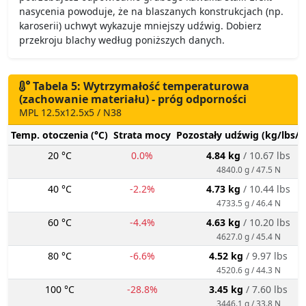
nasycenia powoduje, że na blaszanych konstrukcjach (np.
karoserii) uchwyt wykazuje mniejszy udźwig. Dobierz
przekroju blachy według poniższych danych.
Tabela 5: Wytrzymałość temperaturowa
(zachowanie materiału) - próg odporności
MPL 12.5x12.5x5 / N38
Temp. otoczenia (°C)
Strata mocy
Pozostały udźwig (kg/lbs/g
20 °C
0.0%
4.84 kg
/ 10.67 lbs
4840.0 g / 47.5 N
40 °C
-2.2%
4.73 kg
/ 10.44 lbs
4733.5 g / 46.4 N
60 °C
-4.4%
4.63 kg
/ 10.20 lbs
4627.0 g / 45.4 N
80 °C
-6.6%
4.52 kg
/ 9.97 lbs
4520.6 g / 44.3 N
100 °C
-28.8%
3.45 kg
/ 7.60 lbs
3446.1 g / 33.8 N