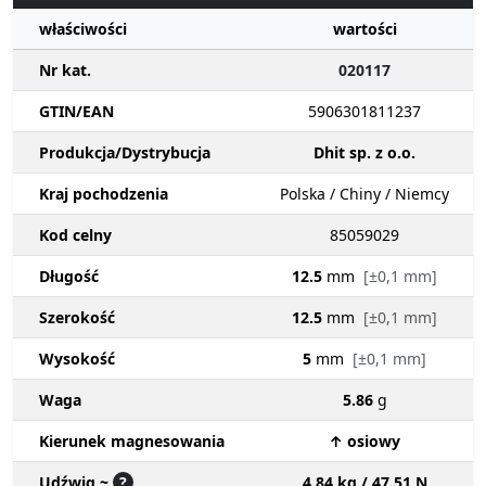
właściwości
wartości
Nr kat.
020117
GTIN/EAN
5906301811237
Produkcja/Dystrybucja
Dhit sp. z o.o.
Kraj pochodzenia
Polska / Chiny / Niemcy
Kod celny
85059029
Długość
12.5
mm
[±0,1 mm]
Szerokość
12.5
mm
[±0,1 mm]
Wysokość
5
mm
[±0,1 mm]
Waga
5.86
g
Kierunek magnesowania
↑ osiowy
Udźwig ~
?
4.84 kg / 47.51 N