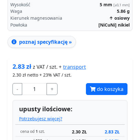
Wysokość
5
mm
[±0,1 mm]
Waga
5.86
g
Kierunek magnesowania
↑ osiowy
Powłoka
[NiCuNi] nikiel
poznaj specyfikację »
2.83
zł
transport
z VAT / szt. +
2.30
zł netto + 23% VAT / szt.
-
+
do koszyka
upusty ilościowe:
Potrzebujesz więcej?
2.30 ZŁ
2.83 ZŁ
cena od
1
szt.