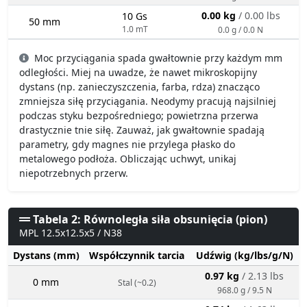
0.00 kg
/ 0.00 lbs
10 Gs
50 mm
1.0 mT
0.0 g / 0.0 N
Moc przyciągania spada gwałtownie przy każdym mm
odległości. Miej na uwadze, że nawet mikroskopijny
dystans (np. zanieczyszczenia, farba, rdza) znacząco
zmniejsza siłę przyciągania. Neodymy pracują najsilniej
podczas styku bezpośredniego; powietrzna przerwa
drastycznie tnie siłę. Zauważ, jak gwałtownie spadają
parametry, gdy magnes nie przylega płasko do
metalowego podłoża. Obliczając uchwyt, unikaj
niepotrzebnych przerw.
Tabela 2: Równoległa siła obsunięcia (pion)
MPL 12.5x12.5x5 / N38
Dystans (mm)
Współczynnik tarcia
Udźwig (kg/lbs/g/N)
0.97 kg
/ 2.13 lbs
0 mm
Stal (~0.2)
968.0 g / 9.5 N