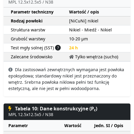
MPL 12.5x12.5x5 / N38
Parametr techniczny
Wartość / opis
Rodzaj powłoki
[NiCuNi] nikiel
Struktura warstw
Nikiel - Miedź - Nikiel
Grubość warstwy
10-20 µm
Test mgły solnej (SST)
?
24 h
Zalecane środowisko
Tylko wnętrza (sucho)
Dla zastosowań zewnętrznych wymagana jest powłoka
epoksydowa; standardowy nikiel jest przeznaczony do
wnętrz. Srebrna powłoka niklowa pełni też funkcję
estetyczną, ale nie jest w pełni wodoodporna.
Tabela 10: Dane konstrukcyjne (P
)
c
MPL 12.5x12.5x5 / N38
Parametr
Wartość
Jedn. SI / Opis