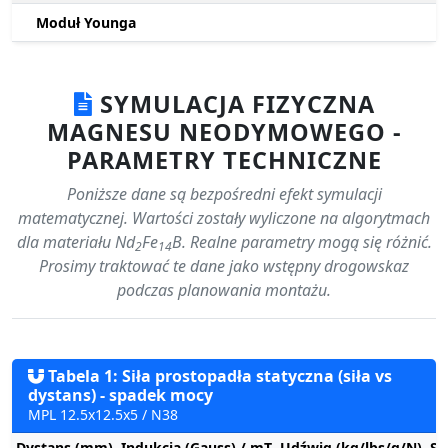
Moduł Younga
SYMULACJA FIZYCZNA
MAGNESU NEODYMOWEGO -
PARAMETRY TECHNICZNE
Poniższe dane są bezpośredni efekt symulacji
matematycznej. Wartości zostały wyliczone na algorytmach
dla materiału Nd
Fe
B. Realne parametry mogą się różnić.
2
14
Prosimy traktować te dane jako wstępny drogowskaz
podczas planowania montażu.
Tabela 1: Siła prostopadła statyczna (siła vs
dystans) - spadek mocy
MPL 12.5x12.5x5 / N38
Dystans (mm)
Indukcja (Gauss) / mT
Udźwig (kg/lbs/g/N)
St