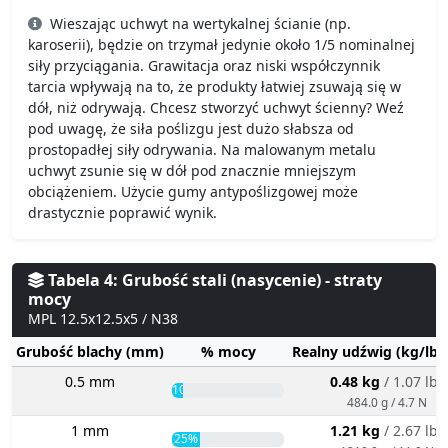
Wieszając uchwyt na wertykalnej ścianie (np.
karoserii), będzie on trzymał jedynie około 1/5 nominalnej
siły przyciągania. Grawitacja oraz niski współczynnik
tarcia wpływają na to, że produkty łatwiej zsuwają się w
dół, niż odrywają. Chcesz stworzyć uchwyt ścienny? Weź
pod uwagę, że siła poślizgu jest dużo słabsza od
prostopadłej siły odrywania. Na malowanym metalu
uchwyt zsunie się w dół pod znacznie mniejszym
obciążeniem. Użycie gumy antypoślizgowej może
drastycznie poprawić wynik.
Tabela 4: Grubość stali (nasycenie) - straty
mocy
MPL 12.5x12.5x5 / N38
Grubość blachy (mm)
% mocy
Realny udźwig (kg/lbs
0.5 mm
0.48 kg
/ 1.07 lbs
10%
484.0 g / 4.7 N
1 mm
1.21 kg
/ 2.67 lbs
25%