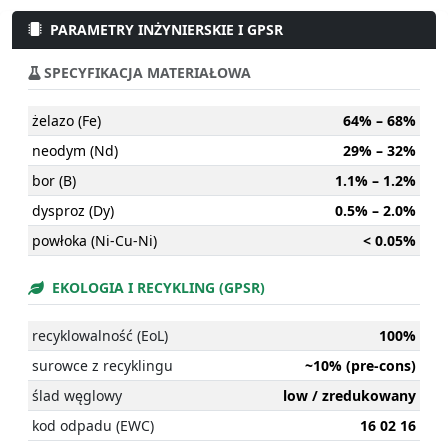
PARAMETRY INŻYNIERSKIE I GPSR
SPECYFIKACJA MATERIAŁOWA
żelazo (Fe)
64% – 68%
neodym (Nd)
29% – 32%
bor (B)
1.1% – 1.2%
dysproz (Dy)
0.5% – 2.0%
powłoka (Ni-Cu-Ni)
< 0.05%
EKOLOGIA I RECYKLING (GPSR)
recyklowalność (EoL)
100%
surowce z recyklingu
~10% (pre-cons)
ślad węglowy
low / zredukowany
kod odpadu (EWC)
16 02 16