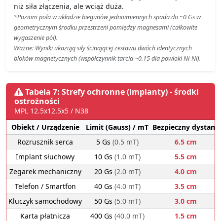
niż siła złączenia, ale wciąż duża.
*Poziom pola w układzie biegunów jednoimiennych spada do ~0 Gs w
geometrycznym środku przestrzeni pomiędzy magnesami (całkowite
wygaszenie pól).
Ważne: Wyniki ukazują siły ścinającej zestawu dwóch identycznych
bloków magnetycznych (współczynnik tarcia ~0.15 dla powłoki Ni-Ni).
Tabela 7: Strefy ochronne (implanty) - środki
ostrożności
MPL 12.5x12.5x5 / N38
Obiekt / Urządzenie
Limit (Gauss) / mT
Bezpieczny dystans
Rozrusznik serca
5 Gs
(0.5 mT)
6.5 cm
Implant słuchowy
10 Gs
(1.0 mT)
5.5 cm
Zegarek mechaniczny
20 Gs
(2.0 mT)
4.0 cm
Telefon / Smartfon
40 Gs
(4.0 mT)
3.5 cm
Kluczyk samochodowy
50 Gs
(5.0 mT)
3.0 cm
Karta płatnicza
400 Gs
(40.0 mT)
1.5 cm