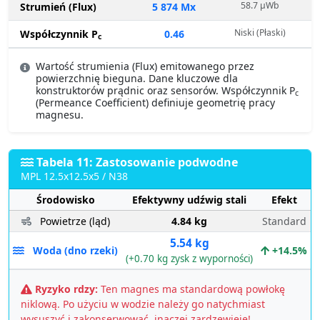
58.7 µWb
Strumień (Flux)
5 874 Mx
Niski (Płaski)
Współczynnik P
0.46
c
Wartość strumienia (Flux) emitowanego przez
powierzchnię bieguna. Dane kluczowe dla
konstruktorów prądnic oraz sensorów. Współczynnik P
c
(Permeance Coefficient) definiuje geometrię pracy
magnesu.
Tabela 11: Zastosowanie podwodne
MPL 12.5x12.5x5 / N38
Środowisko
Efektywny udźwig stali
Efekt
Powietrze (ląd)
4.84 kg
Standard
5.54 kg
Woda (dno rzeki)
+14.5%
(+0.70 kg zysk z wyporności)
Ryzyko rdzy:
Ten magnes ma standardową powłokę
niklową. Po użyciu w wodzie należy go natychmiast
wysuszyć i zakonserwować, inaczej zardzewieje!