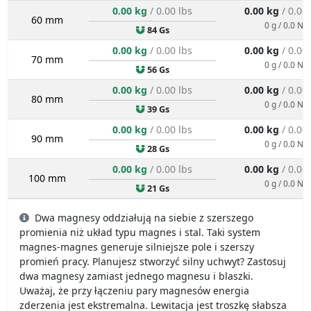
0.00 kg
/ 0.00 lbs
0.00 kg
/ 0.00
60 mm
0 g / 0.0 N
84 Gs
0.00 kg
/ 0.00 lbs
0.00 kg
/ 0.00
70 mm
0 g / 0.0 N
56 Gs
0.00 kg
/ 0.00 lbs
0.00 kg
/ 0.00
80 mm
0 g / 0.0 N
39 Gs
0.00 kg
/ 0.00 lbs
0.00 kg
/ 0.00
90 mm
0 g / 0.0 N
28 Gs
0.00 kg
/ 0.00 lbs
0.00 kg
/ 0.00
100 mm
0 g / 0.0 N
21 Gs
Dwa magnesy oddziałują na siebie z szerszego
promienia niż układ typu magnes i stal. Taki system
magnes-magnes generuje silniejsze pole i szerszy
promień pracy. Planujesz stworzyć silny uchwyt? Zastosuj
dwa magnesy zamiast jednego magnesu i blaszki.
Uważaj, że przy łączeniu pary magnesów energia
zderzenia jest ekstremalna. Lewitacja jest troszkę słabsza