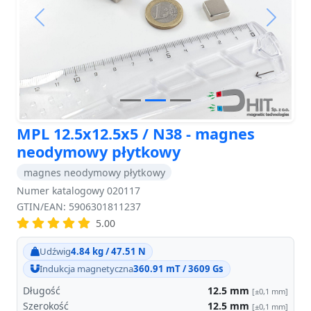
Previous
Next
MPL 12.5x12.5x5 / N38 - magnes
neodymowy płytkowy
magnes neodymowy płytkowy
Numer katalogowy 020117
GTIN/EAN: 5906301811237
5.00
Udźwig
4.84 kg / 47.51 N
Indukcja magnetyczna
360.91 mT / 3609 Gs
Długość
12.5
mm
[±0,1 mm]
Szerokość
12.5
mm
[±0,1 mm]