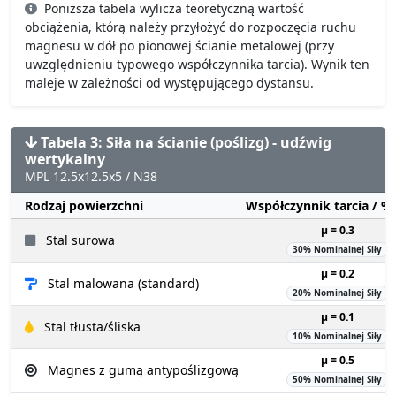
Poniższa tabela wylicza teoretyczną wartość
obciążenia, którą należy przyłożyć do rozpoczęcia ruchu
magnesu w dół po pionowej ścianie metalowej (przy
uwzględnieniu typowego współczynnika tarcia). Wynik ten
maleje w zależności od występującego dystansu.
Tabela 3: Siła na ścianie (poślizg) - udźwig
wertykalny
MPL 12.5x12.5x5 / N38
Rodzaj powierzchni
Współczynnik tarcia / 
µ = 0.3
Stal surowa
30% Nominalnej Siły
µ = 0.2
Stal malowana (standard)
20% Nominalnej Siły
µ = 0.1
Stal tłusta/śliska
10% Nominalnej Siły
µ = 0.5
Magnes z gumą antypoślizgową
50% Nominalnej Siły