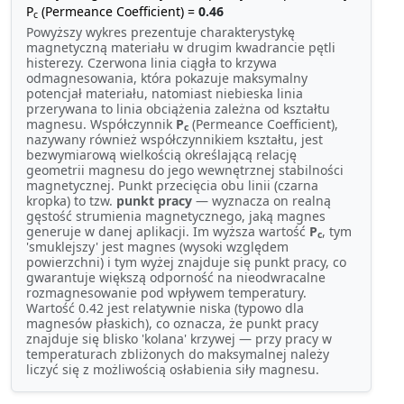
P
(Permeance Coefficient) =
0.46
c
Powyższy wykres prezentuje charakterystykę
magnetyczną materiału w drugim kwadrancie pętli
histerezy. Czerwona linia ciągła to krzywa
odmagnesowania, która pokazuje maksymalny
potencjał materiału, natomiast niebieska linia
przerywana to linia obciążenia zależna od kształtu
magnesu. Współczynnik
P
(Permeance Coefficient),
c
nazywany również współczynnikiem kształtu, jest
bezwymiarową wielkością określającą relację
geometrii magnesu do jego wewnętrznej stabilności
magnetycznej. Punkt przecięcia obu linii (czarna
kropka) to tzw.
punkt pracy
— wyznacza on realną
gęstość strumienia magnetycznego, jaką magnes
generuje w danej aplikacji. Im wyższa wartość
P
, tym
c
'smuklejszy' jest magnes (wysoki względem
powierzchni) i tym wyżej znajduje się punkt pracy, co
gwarantuje większą odporność na nieodwracalne
rozmagnesowanie pod wpływem temperatury.
Wartość 0.42 jest relatywnie niska (typowo dla
magnesów płaskich), co oznacza, że punkt pracy
znajduje się blisko 'kolana' krzywej — przy pracy w
temperaturach zbliżonych do maksymalnej należy
liczyć się z możliwością osłabienia siły magnesu.