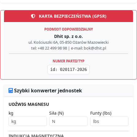
KARTA BEZPIECZEŃSTWA (GPSR)
PODMIOT ODPOWIEDZIALNY
Dhit sp. z o.o.
ul. Kościuszki 6A, 05-850 Ożarów Mazowiecki
tel: +48 22 499 98 98 | e-mail: bok@dhit.pl
NUMER PARTII/TYP
id: 020117-2026
Szybki konwerter jednostek
UDŹWIG MAGNESU
kg
Siła (N)
Funty (lbs)
INDUKCJA MAGNETYCZNA