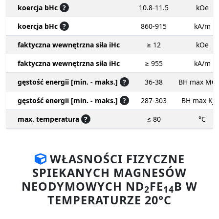
koercja bHc
?
10.8-11.5
kOe
koercja bHc
?
860-915
kA/m
faktyczna wewnętrzna siła iHc
≥ 12
kOe
faktyczna wewnętrzna siła iHc
≥ 955
kA/m
gęstość energii [min. - maks.]
?
36-38
BH max MG
gęstość energii [min. - maks.]
?
287-303
BH max KJ
max. temperatura
?
≤ 80
°C
WŁASNOŚCI FIZYCZNE
SPIEKANYCH MAGNESÓW
NEODYMOWYCH ND
FE
B W
2
14
TEMPERATURZE 20°C