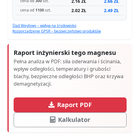
2.16 ZŁ
2.66 ZŁ
cena od
300
szt.
2.02 ZŁ
2.49 ZŁ
cena od
1100
szt.
Ślad Węglowy – wpływ na środowisko
Rozporządzenie GPSR – bezpieczeństwo produktów
Raport inżynierski tego magnesu
Pełna analiza w PDF: siła oderwania i ścinania,
wpływ odległości, temperatury i grubości
blachy, bezpieczne odległości BHP oraz krzywa
demagnetyzacji.
Raport PDF
Kalkulator