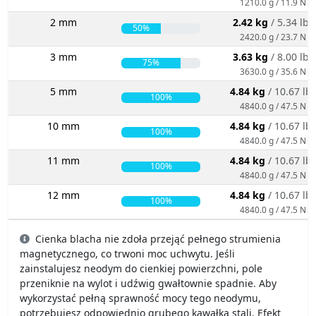
1210.0 g / 11.9 N
2 mm
2.42 kg
/ 5.34 lbs
50%
2420.0 g / 23.7 N
3 mm
3.63 kg
/ 8.00 lbs
75%
3630.0 g / 35.6 N
5 mm
4.84 kg
/ 10.67 lb
100%
4840.0 g / 47.5 N
10 mm
4.84 kg
/ 10.67 lb
100%
4840.0 g / 47.5 N
11 mm
4.84 kg
/ 10.67 lb
100%
4840.0 g / 47.5 N
12 mm
4.84 kg
/ 10.67 lb
100%
4840.0 g / 47.5 N
Cienka blacha nie zdoła przejąć pełnego strumienia
magnetycznego, co trwoni moc uchwytu. Jeśli
zainstalujesz neodym do cienkiej powierzchni, pole
przeniknie na wylot i udźwig gwałtownie spadnie. Aby
wykorzystać pełną sprawność mocy tego neodymu,
potrzebujesz odpowiednio grubego kawałka stali. Efekt