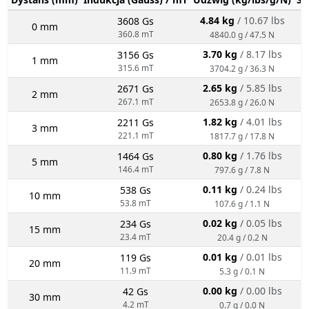
4.84 kg
/ 10.67 lbs
3608 Gs
0 mm
360.8 mT
4840.0 g / 47.5 N
3.70 kg
/ 8.17 lbs
3156 Gs
1 mm
315.6 mT
3704.2 g / 36.3 N
2.65 kg
/ 5.85 lbs
2671 Gs
2 mm
267.1 mT
2653.8 g / 26.0 N
1.82 kg
/ 4.01 lbs
2211 Gs
3 mm
221.1 mT
1817.7 g / 17.8 N
0.80 kg
/ 1.76 lbs
1464 Gs
5 mm
146.4 mT
797.6 g / 7.8 N
0.11 kg
/ 0.24 lbs
538 Gs
10 mm
53.8 mT
107.6 g / 1.1 N
0.02 kg
/ 0.05 lbs
234 Gs
15 mm
23.4 mT
20.4 g / 0.2 N
0.01 kg
/ 0.01 lbs
119 Gs
20 mm
11.9 mT
5.3 g / 0.1 N
0.00 kg
/ 0.00 lbs
42 Gs
30 mm
4.2 mT
0.7 g / 0.0 N