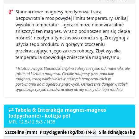
Standardowe magnesy neodymowe tracą
bezpowrotnie moc powyżej limitu temperatury. Unikaj
wysokich temperatur – gorąco może nieodwracalnie
zniszczyć ten magnes. Wraz z podnoszeniem się ciepła
nośność neodymu tymczasowo obniża się. Zrezygnuj z
użycia tego produktu w gorącym otoczeniu
przekraczających jego zakres roboczy. Zbyt wysoka
temperatura spowoduje zniszczenia magnetyzmu.
*Istotna uwaga: Stabilność cieplna zależy nie tylko od materiału, ale
także od kształtu magnesu. Cienkie magnesy (tzw. pancake
magnets) tracą właściwości w niższych temperaturach w
porównaniu do magnesów prętowych. Oznaczenie danger w tabeli
sygnalizuje ryzyko nieodwracalnej utraty mocy dla tego modelu.
Tabela 6: Interakcja magnes-magnes
(odpychanie) - kolizja pól
MPL 12.5x12.5x5 / N38
Szczelina (mm)
Przyciąganie (kg/lbs) (N-S)
Siła ścinająca (kg/