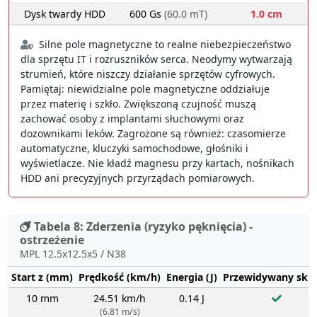
Dysk twardy HDD
600 Gs
(60.0 mT)
1.0 cm
Silne pole magnetyczne to realne niebezpieczeństwo
dla sprzętu IT i rozruszników serca. Neodymy wytwarzają
strumień, które niszczy działanie sprzętów cyfrowych.
Pamiętaj: niewidzialne pole magnetyczne oddziałuje
przez materię i szkło. Zwiększoną czujność muszą
zachować osoby z implantami słuchowymi oraz
dozownikami leków. Zagrożone są również: czasomierze
automatyczne, kluczyki samochodowe, głośniki i
wyświetlacze. Nie kładź magnesu przy kartach, nośnikach
HDD ani precyzyjnych przyrządach pomiarowych.
Tabela 8: Zderzenia (ryzyko pęknięcia) -
ostrzeżenie
MPL 12.5x12.5x5 / N38
Start z (mm)
Prędkość (km/h)
Energia (J)
Przewidywany sku
10 mm
24.51 km/h
0.14 J
(6.81 m/s)