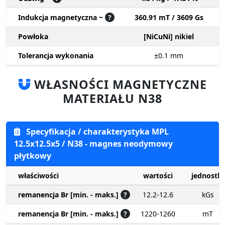
Indukcja magnetyczna ~
?
360.91 mT / 3609 Gs
Powłoka
[NiCuNi] nikiel
Tolerancja wykonania
±0.1
mm
WŁASNOŚCI MAGNETYCZNE
MATERIAŁU N38
Specyfikacja / charakterystyka MPL
12.5x12.5x5 / N38 - magnes neodymowy
płytkowy
właściwości
wartości
jednostki
remanencja Br [min. - maks.]
?
12.2-12.6
kGs
remanencja Br [min. - maks.]
?
1220-1260
mT