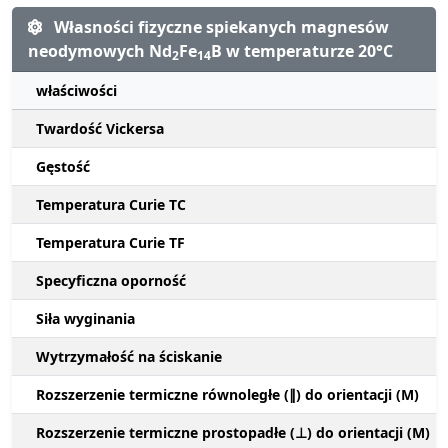
Własności fizyczne spiekanych magnesów
neodymowych Nd
Fe
B w temperaturze 20°C
2
14
właściwości
Twardość Vickersa
Gęstość
Temperatura Curie TC
Temperatura Curie TF
Specyficzna oporność
Siła wyginania
Wytrzymałość na ściskanie
Rozszerzenie termiczne równoległe (∥) do orientacji (M)
Rozszerzenie termiczne prostopadłe (⊥) do orientacji (M)