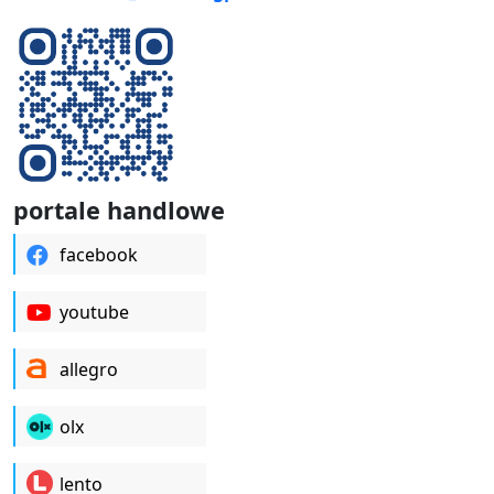
portale handlowe
facebook
youtube
allegro
olx
lento