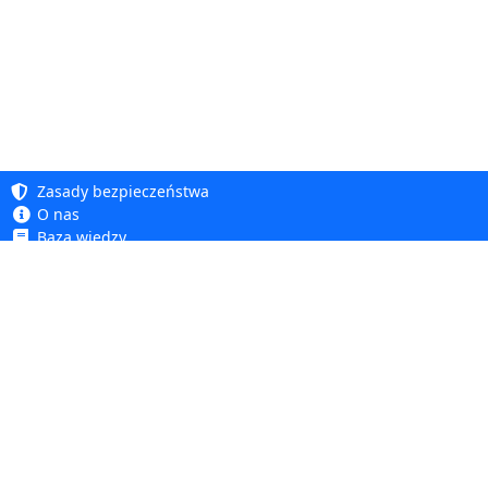
Zasady bezpieczeństwa
O nas
Baza wiedzy
Polityka prywatności
Copyright 2005 - 2026
Polityka cookie
Dhit sp. z o. o.
Dostępność
Regulamin
Reklamacje i zwroty
Dhit sp. z o.o.
ul. Kościuszki 6A, 05-850 Ożarów Mazowiecki
tel.
+48 22 499 98 98
NIP: PL1182114944