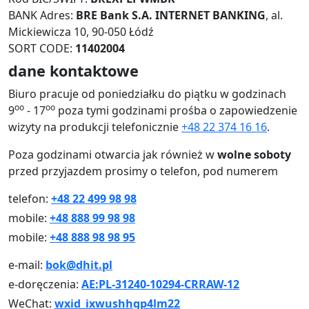
BANK Adres:
BRE Bank S.A. INTERNET BANKING
, al.
Mickiewicza 10, 90-050 Łódź
SORT CODE:
11402004
dane kontaktowe
Biuro pracuje od poniedziałku do piątku w godzinach
oo
oo
9
- 17
poza tymi godzinami prośba o zapowiedzenie
wizyty na produkcji telefonicznie
+48 22 374 16 16
.
Poza godzinami otwarcia jak również w
wolne soboty
przed przyjazdem prosimy o telefon, pod numerem
telefon:
+48 22 499 98 98
mobile:
+48 888 99 98 98
mobile:
+48 888 98 98 95
e-mail:
bok@dhit.pl
e-doręczenia:
AE:PL-31240-10294-CRRAW-12
WeChat:
wxid_ixwushhgp4lm22