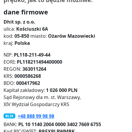
dane firmowe
Dhit sp. z o.o.
ulica:
Kościuszki
6A
kod:
05-850
miasto:
Ożarów Mazowiecki
kraj:
Polska
NIP:
PL118-211-49-44
EORI:
PL118211494400000
REGON:
363011264
KRS:
0000586268
BDO:
000417962
Kapitał zakładowy:
1 026 000 PLN
Sąd Rejonowy dla m. st. Warszawy,
XIV Wydział Gospodarczy KRS
+48 888 99 98 98
BLIK
BANK:
PL 10 1140 2004 0000 3402 7669 6755
Kod BIC/SWIFT:
BREXPLPWMBK