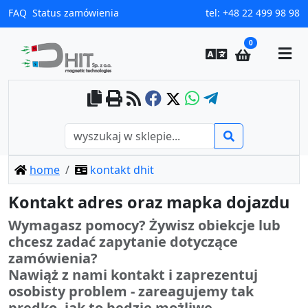
FAQ
Status zamówienia
tel:
+48 22 499 98 98
0
home
kontakt dhit
Kontakt adres oraz mapka dojazdu
Wymagasz pomocy? Żywisz obiekcje lub
chcesz zadać zapytanie dotyczące
zamówienia?
Nawiąż z nami kontakt i zaprezentuj
osobisty problem - zareagujemy tak
prędko, jak to będzie możliwe.