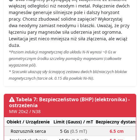
większej odległości niż neodym i metal. Połączenie dwóch
magnesów generuje silniejsze pole i dalszy horyzont
pracy. Chcesz zbudować solidne zapięcie? Wykorzystaj
dwa neodymy zamiast neodymu i blaszki. Uważaj, że przy
łączeniu pary magnesów siła uderzenia jest ogromna.
Lewitacja jest nieco mniejsza niż siła złączenia, ale wciąż
duża.
*Poziom indukcji magnetycznej dla układu N-N wynosi ~0 Gs w
geometrycznym środku szczeliny pomiędzy magnesami (całkowite
wygaszenie pól).
* Szacunki ukazują siły ścinającej zestawu dwóch bliźniaczych bloków
magnetycznych (tarcie ok. 0.15 dla powłoki Ni-Ni).
Tabela 7: Bezpieczeństwo (BHP) (elektronika) -
ostrzeżenia
MW 20x2 / N38
Obiekt / Urządzenie
Limit (Gauss) / mT
Bezpieczny dystans
Rozrusznik serca
5 Gs
(0.5 mT)
6.5 cm