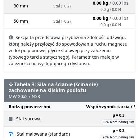
0.00 kg
/ 0.00 lbs
30 mm
Stal (~0.2)
0.0 g / 0.0 N
0.00 kg
/ 0.00 lbs
50 mm
Stal (~0.2)
0.0 g / 0.0 N
Sekcja ta przedstawia przybliżoną zdolność udźwigu,
którą należy przyłożyć do spowodowania ruchu magnesu
w dół po pionowej płycie stalowej (przy założeniu
typowego tarcia statycznego). Parametr ten maleje w
zależności od występującego dystansu.
Tabela 3: Siła na ścianie (ścinanie) -
zachowanie na śliskim podłożu
MW 20x2 / N38
Rodzaj powierzchni
Współczynnik tarcia / 
µ = 0.3
Stal surowa
30% Nominalnej Siły
µ = 0.2
Stal malowana (standard)
20% Nominalnej Siły