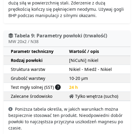
dużą siłą w powierzchnię stali. Zderzenie z dużą
prędkością kończy się pęknięciem neodymu. Używaj gogli
BHP podczas manipulacji z silnymi okazami.
Tabela 9: Parametry powłoki (trwałość)
MW 20x2 / N38
Parametr techniczny
Wartość / opis
Rodzaj powłoki
[NiCuNi] nikiel
Struktura warstw
Nikiel - Miedź - Nikiel
Grubość warstwy
10-20 µm
Test mgły solnej (SST)
?
24 h
Zalecane środowisko
Tylko wnętrza (sucho)
Poniższa tabela określa, w jakich warunkach można
bezpiecznie stosować ten produkt. Nieodpowiedni dobór
powłoki to najczęstsza przyczyna uszkodzeń magnesu po
czasie.