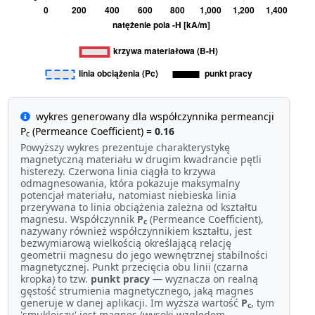
wykres generowany dla współczynnika permeancji
P
(Permeance Coefficient) =
0.16
c
Powyższy wykres prezentuje charakterystykę
magnetyczną materiału w drugim kwadrancie pętli
histerezy. Czerwona linia ciągła to krzywa
odmagnesowania, która pokazuje maksymalny
potencjał materiału, natomiast niebieska linia
przerywana to linia obciążenia zależna od kształtu
magnesu. Współczynnik
P
(Permeance Coefficient),
c
nazywany również współczynnikiem kształtu, jest
bezwymiarową wielkością określającą relację
geometrii magnesu do jego wewnętrznej stabilności
magnetycznej. Punkt przecięcia obu linii (czarna
kropka) to tzw.
punkt pracy
— wyznacza on realną
gęstość strumienia magnetycznego, jaką magnes
generuje w danej aplikacji. Im wyższa wartość
P
, tym
c
'smuklejszy' jest magnes (wysoki względem