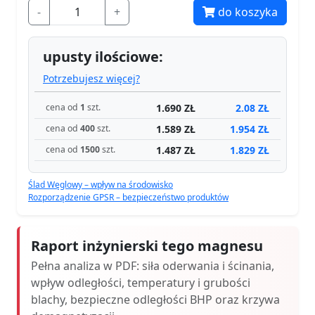
-
+
do koszyka
upusty ilościowe:
Potrzebujesz więcej?
1.690 ZŁ
2.08 ZŁ
cena od
1
szt.
1.589 ZŁ
1.954 ZŁ
cena od
400
szt.
1.487 ZŁ
1.829 ZŁ
cena od
1500
szt.
Ślad Węglowy – wpływ na środowisko
Rozporządzenie GPSR – bezpieczeństwo produktów
Raport inżynierski tego magnesu
Pełna analiza w PDF: siła oderwania i ścinania,
wpływ odległości, temperatury i grubości
blachy, bezpieczne odległości BHP oraz krzywa