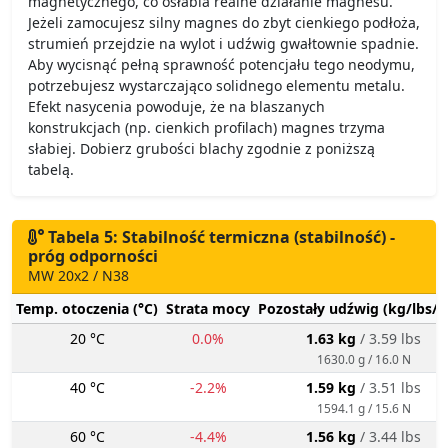
magnetycznego, co osłabia realne działanie magnesu.
Jeżeli zamocujesz silny magnes do zbyt cienkiego podłoża,
strumień przejdzie na wylot i udźwig gwałtownie spadnie.
Aby wycisnąć pełną sprawność potencjału tego neodymu,
potrzebujesz wystarczająco solidnego elementu metalu.
Efekt nasycenia powoduje, że na blaszanych
konstrukcjach (np. cienkich profilach) magnes trzyma
słabiej. Dobierz grubości blachy zgodnie z poniższą
tabelą.
Tabela 5: Stabilność termiczna (stabilność) -
próg odporności
MW 20x2 / N38
Temp. otoczenia (°C)
Strata mocy
Pozostały udźwig (kg/lbs/g
20 °C
0.0%
1.63 kg
/ 3.59 lbs
1630.0 g / 16.0 N
40 °C
-2.2%
1.59 kg
/ 3.51 lbs
1594.1 g / 15.6 N
60 °C
-4.4%
1.56 kg
/ 3.44 lbs