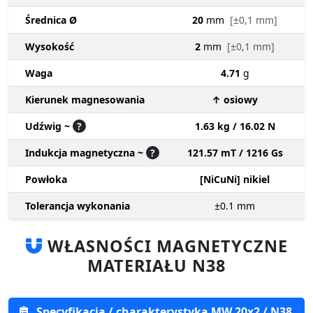
Średnica Ø
20
mm
[±0,1 mm]
Wysokość
2
mm
[±0,1 mm]
Waga
4.71
g
Kierunek magnesowania
↑ osiowy
Udźwig ~
?
1.63 kg / 16.02 N
Indukcja magnetyczna ~
?
121.57 mT / 1216 Gs
Powłoka
[NiCuNi] nikiel
Tolerancja wykonania
±0.1
mm
WŁASNOŚCI MAGNETYCZNE
MATERIAŁU N38
Specyfikacja / charakterystyka MW 20x2 / N38