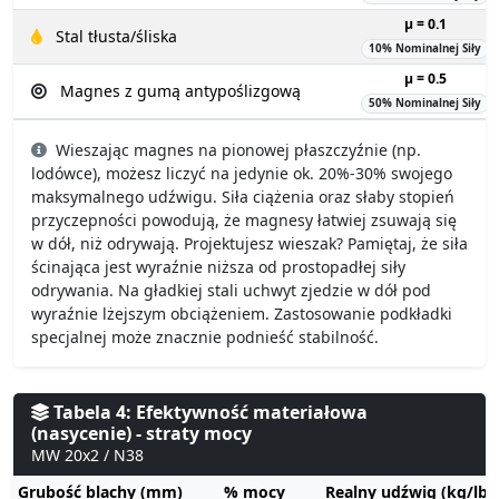
µ = 0.1
Stal tłusta/śliska
10% Nominalnej Siły
µ = 0.5
Magnes z gumą antypoślizgową
50% Nominalnej Siły
Wieszając magnes na pionowej płaszczyźnie (np.
lodówce), możesz liczyć na jedynie ok. 20%-30% swojego
maksymalnego udźwigu. Siła ciążenia oraz słaby stopień
przyczepności powodują, że magnesy łatwiej zsuwają się
w dół, niż odrywają. Projektujesz wieszak? Pamiętaj, że siła
ścinająca jest wyraźnie niższa od prostopadłej siły
odrywania. Na gładkiej stali uchwyt zjedzie w dół pod
wyraźnie lżejszym obciążeniem. Zastosowanie podkładki
specjalnej może znacznie podnieść stabilność.
Tabela 4: Efektywność materiałowa
(nasycenie) - straty mocy
MW 20x2 / N38
Grubość blachy (mm)
% mocy
Realny udźwig (kg/lbs