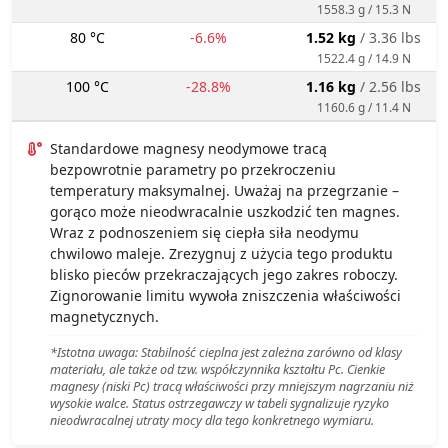
1558.3 g / 15.3 N
80 °C
-6.6%
1.52 kg
/ 3.36 lbs
1522.4 g / 14.9 N
100 °C
-28.8%
1.16 kg
/ 2.56 lbs
1160.6 g / 11.4 N
Standardowe magnesy neodymowe tracą
bezpowrotnie parametry po przekroczeniu
temperatury maksymalnej. Uważaj na przegrzanie –
gorąco może nieodwracalnie uszkodzić ten magnes.
Wraz z podnoszeniem się ciepła siła neodymu
chwilowo maleje. Zrezygnuj z użycia tego produktu
blisko pieców przekraczających jego zakres roboczy.
Zignorowanie limitu wywoła zniszczenia właściwości
magnetycznych.
*Istotna uwaga: Stabilność cieplna jest zależna zarówno od klasy
materiału, ale także od tzw. współczynnika kształtu Pc. Cienkie
magnesy (niski Pc) tracą właściwości przy mniejszym nagrzaniu niż
wysokie walce. Status ostrzegawczy w tabeli sygnalizuje ryzyko
nieodwracalnej utraty mocy dla tego konkretnego wymiaru.