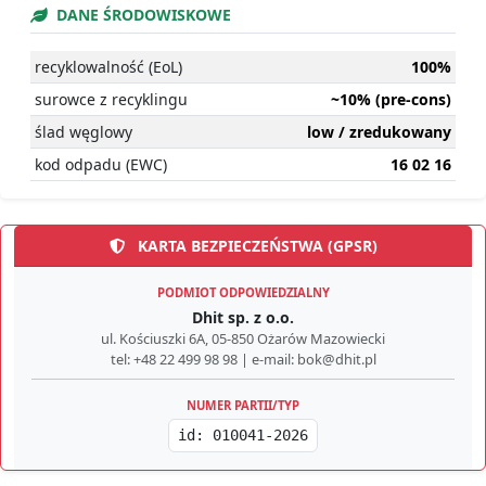
DANE ŚRODOWISKOWE
recyklowalność (EoL)
100%
surowce z recyklingu
~10% (pre-cons)
ślad węglowy
low / zredukowany
kod odpadu (EWC)
16 02 16
KARTA BEZPIECZEŃSTWA (GPSR)
PODMIOT ODPOWIEDZIALNY
Dhit sp. z o.o.
ul. Kościuszki 6A, 05-850 Ożarów Mazowiecki
tel: +48 22 499 98 98 | e-mail: bok@dhit.pl
NUMER PARTII/TYP
id: 010041-2026