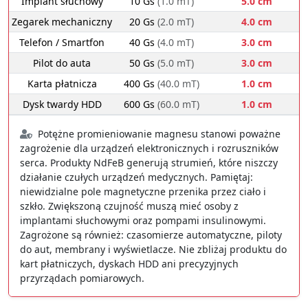
Implant słuchowy
10 Gs
(1.0 mT)
5.0 cm
Zegarek mechaniczny
20 Gs
(2.0 mT)
4.0 cm
Telefon / Smartfon
40 Gs
(4.0 mT)
3.0 cm
Pilot do auta
50 Gs
(5.0 mT)
3.0 cm
Karta płatnicza
400 Gs
(40.0 mT)
1.0 cm
Dysk twardy HDD
600 Gs
(60.0 mT)
1.0 cm
Potężne promieniowanie magnesu stanowi poważne
zagrożenie dla urządzeń elektronicznych i rozruszników
serca. Produkty NdFeB generują strumień, które niszczy
działanie czułych urządzeń medycznych. Pamiętaj:
niewidzialne pole magnetyczne przenika przez ciało i
szkło. Zwiększoną czujność muszą mieć osoby z
implantami słuchowymi oraz pompami insulinowymi.
Zagrożone są również: czasomierze automatyczne, piloty
do aut, membrany i wyświetlacze. Nie zbliżaj produktu do
kart płatniczych, dyskach HDD ani precyzyjnych
przyrządach pomiarowych.