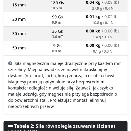
0.04 kg
/ 0.08 lbs
185 Gs
15 mm
18.5 mT
37.9 g / 0.4 N
0.01 kg
/ 0.02 lbs
99 Gs
20 mm
9.9 mT
10.8 g / 0.1 N
0.00 kg
/ 0.00 lbs
36 Gs
30 mm
3.6 mT
1.4 g / 0.0 N
0.00 kg
/ 0.00 lbs
9 Gs
50 mm
0.9 mT
0.1 g / 0.0 N
Siła magnetyczna maleje drastycznie przy każdym mm
szczeliny. Miej na uwadze, że nawet mikroskopijny
dystans (np. brud, farba, kurz) znacząco osłabia chwyt.
Magnesy pracują optymalnie przy bezpośrednim
kontakcie; odległość niweluje siłę. Zauważ, jak szybko
maleje udźwig, gdy magnes nie przylega bezpośrednio
do powierzchni stali. Projektując montaż, eliminuj
niepotrzebnych przerw.
Tabela 2: Siła równoległa zsuwania (ściana)