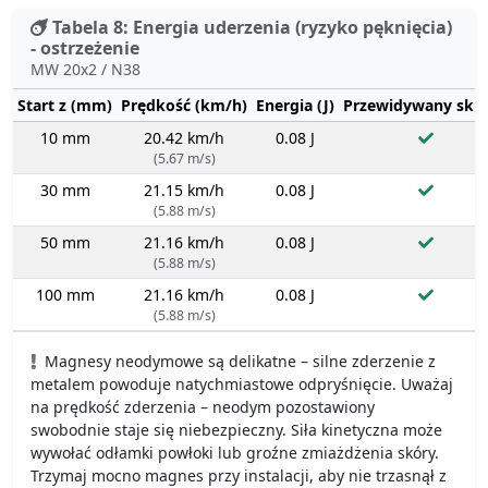
Tabela 8: Energia uderzenia (ryzyko pęknięcia)
- ostrzeżenie
MW 20x2 / N38
Start z (mm)
Prędkość (km/h)
Energia (J)
Przewidywany sku
10 mm
20.42 km/h
0.08 J
(5.67 m/s)
30 mm
21.15 km/h
0.08 J
(5.88 m/s)
50 mm
21.16 km/h
0.08 J
(5.88 m/s)
100 mm
21.16 km/h
0.08 J
(5.88 m/s)
Magnesy neodymowe są delikatne – silne zderzenie z
metalem powoduje natychmiastowe odpryśnięcie. Uważaj
na prędkość zderzenia – neodym pozostawiony
swobodnie staje się niebezpieczny. Siła kinetyczna może
wywołać odłamki powłoki lub groźne zmiażdżenia skóry.
Trzymaj mocno magnes przy instalacji, aby nie trzasnął z