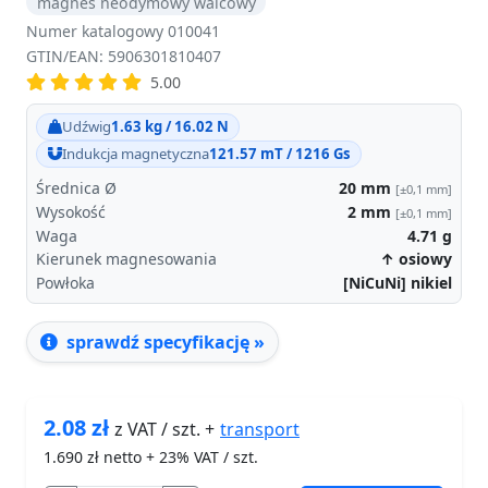
magnes neodymowy walcowy
Numer katalogowy 010041
GTIN/EAN: 5906301810407
5.00
Udźwig
1.63 kg / 16.02 N
Indukcja magnetyczna
121.57 mT / 1216 Gs
Średnica Ø
20
mm
[±0,1 mm]
Wysokość
2
mm
[±0,1 mm]
Waga
4.71
g
Kierunek magnesowania
↑ osiowy
Powłoka
[NiCuNi] nikiel
sprawdź specyfikację »
2.08
zł
transport
z VAT / szt. +
1.690
zł netto + 23% VAT / szt.