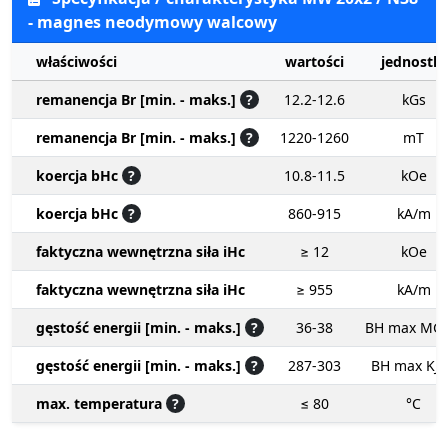
- magnes neodymowy walcowy
właściwości
wartości
jednostki
remanencja Br [min. - maks.]
?
12.2-12.6
kGs
remanencja Br [min. - maks.]
?
1220-1260
mT
koercja bHc
?
10.8-11.5
kOe
koercja bHc
?
860-915
kA/m
faktyczna wewnętrzna siła iHc
≥ 12
kOe
faktyczna wewnętrzna siła iHc
≥ 955
kA/m
gęstość energii [min. - maks.]
?
36-38
BH max MG
gęstość energii [min. - maks.]
?
287-303
BH max KJ
max. temperatura
?
≤ 80
°C