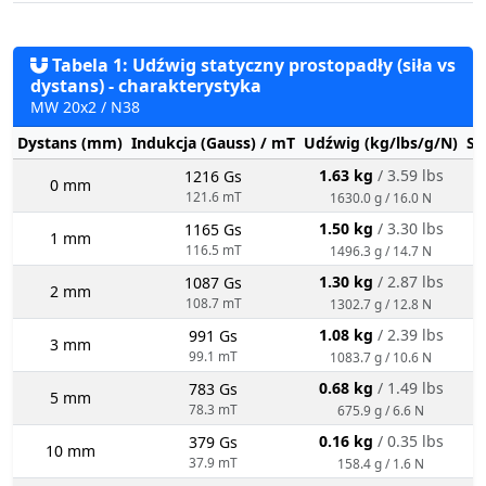
Tabela 1: Udźwig statyczny prostopadły (siła vs
dystans) - charakterystyka
MW 20x2 / N38
Dystans (mm)
Indukcja (Gauss) / mT
Udźwig (kg/lbs/g/N)
St
1.63 kg
/ 3.59 lbs
1216 Gs
0 mm
121.6 mT
1630.0 g / 16.0 N
1.50 kg
/ 3.30 lbs
1165 Gs
1 mm
116.5 mT
1496.3 g / 14.7 N
1.30 kg
/ 2.87 lbs
1087 Gs
2 mm
108.7 mT
1302.7 g / 12.8 N
1.08 kg
/ 2.39 lbs
991 Gs
3 mm
99.1 mT
1083.7 g / 10.6 N
0.68 kg
/ 1.49 lbs
783 Gs
5 mm
78.3 mT
675.9 g / 6.6 N
0.16 kg
/ 0.35 lbs
379 Gs
10 mm
37.9 mT
158.4 g / 1.6 N