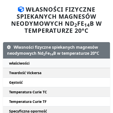
WŁASNOŚCI FIZYCZNE
SPIEKANYCH MAGNESÓW
NEODYMOWYCH ND
FE
B W
2
14
TEMPERATURZE 20°C
Własności fizyczne spiekanych magnesów
neodymowych Nd
Fe
B w temperaturze 20°C
2
14
właściwości
Twardość Vickersa
Gęstość
Temperatura Curie TC
Temperatura Curie TF
Specyficzna oporność