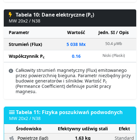
Tabela 10: Dane elektryczne (P
)
c
MW 20x2 / N38
Parametr
Wartość
Jedn. SI / Opis
50.4 µWb
Strumień (Flux)
5 038 Mx
Niski (Płaski)
Współczynnik P
0.16
c
Całkowity strumień magnetyczny (Flux) emitowanego
przez powierzchnię bieguna. Parametr niezbędny przy
budowie generatorów i silników. Wartość P
c
(Permeance Coefficient) definiuje punkt pracy
magnesu.
Tabela 11: Fizyka poszukiwań podwodnych
MW 20x2 / N38
Środowisko
Efektywny udźwig stali
Efekt
Powietrze (ląd)
1.63 kg
Standard