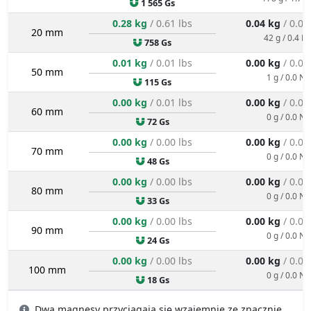
1 565 Gs
0.28 kg
/ 0.61 lbs
0.04 kg
/ 0.09
20 mm
42 g / 0.4 N
758 Gs
0.01 kg
/ 0.01 lbs
0.00 kg
/ 0.00
50 mm
1 g / 0.0 N
115 Gs
0.00 kg
/ 0.01 lbs
0.00 kg
/ 0.00
60 mm
0 g / 0.0 N
72 Gs
0.00 kg
/ 0.00 lbs
0.00 kg
/ 0.00
70 mm
0 g / 0.0 N
48 Gs
0.00 kg
/ 0.00 lbs
0.00 kg
/ 0.00
80 mm
0 g / 0.0 N
33 Gs
0.00 kg
/ 0.00 lbs
0.00 kg
/ 0.00
90 mm
0 g / 0.0 N
24 Gs
0.00 kg
/ 0.00 lbs
0.00 kg
/ 0.00
100 mm
0 g / 0.0 N
18 Gs
Dwa magnesy przyciągają się wzajemnie ze znacznie