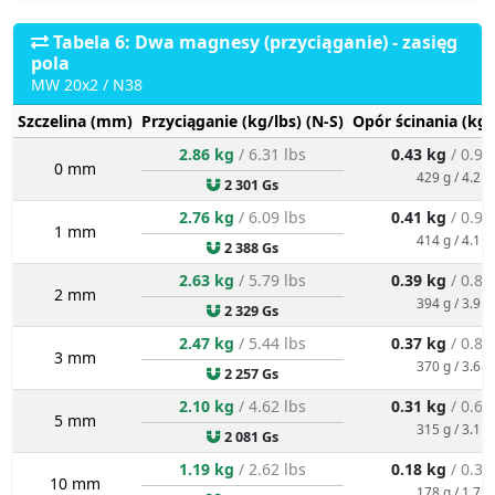
Tabela 6: Dwa magnesy (przyciąganie) - zasięg
pola
MW 20x2 / N38
Szczelina (mm)
Przyciąganie (kg/lbs) (N-S)
Opór ścinania (kg/
2.86 kg
/ 6.31 lbs
0.43 kg
/ 0.95
0 mm
429 g / 4.2 N
2 301 Gs
2.76 kg
/ 6.09 lbs
0.41 kg
/ 0.91
1 mm
414 g / 4.1 N
2 388 Gs
2.63 kg
/ 5.79 lbs
0.39 kg
/ 0.87
2 mm
394 g / 3.9 N
2 329 Gs
2.47 kg
/ 5.44 lbs
0.37 kg
/ 0.82
3 mm
370 g / 3.6 N
2 257 Gs
2.10 kg
/ 4.62 lbs
0.31 kg
/ 0.69
5 mm
315 g / 3.1 N
2 081 Gs
1.19 kg
/ 2.62 lbs
0.18 kg
/ 0.39
10 mm
178 g / 1.7 N