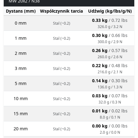
MW 20x2 / N38
Dystans (mm)
Współczynnik tarcia
Udźwig (kg/lbs/g/N)
0.33 kg
/ 0.72 lbs
0 mm
Stal (~0.2)
326.0 g / 3.2 N
0.30 kg
/ 0.66 lbs
1 mm
Stal (~0.2)
300.0 g / 2.9 N
0.26 kg
/ 0.57 lbs
2 mm
Stal (~0.2)
260.0 g / 2.6 N
0.22 kg
/ 0.48 lbs
3 mm
Stal (~0.2)
216.0 g / 2.1 N
0.14 kg
/ 0.30 lbs
5 mm
Stal (~0.2)
136.0 g / 1.3 N
0.03 kg
/ 0.07 lbs
10 mm
Stal (~0.2)
32.0 g / 0.3 N
0.01 kg
/ 0.02 lbs
15 mm
Stal (~0.2)
8.0 g / 0.1 N
0.00 kg
/ 0.00 lbs
20 mm
Stal (~0.2)
2.0 g / 0.0 N