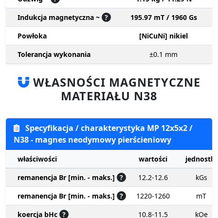
Indukcja magnetyczna ~
?
195.97 mT / 1960 Gs
Powłoka
[NiCuNi] nikiel
Tolerancja wykonania
±0.1
mm
WŁASNOŚCI MAGNETYCZNE
MATERIAŁU N38
Specyfikacja / charakterystyka MP 12x5x2 /
N38 - magnes neodymowy pierścieniowy
właściwości
wartości
jednostki
remanencja Br [min. - maks.]
?
12.2-12.6
kGs
remanencja Br [min. - maks.]
?
1220-1260
mT
koercja bHc
?
10.8-11.5
kOe