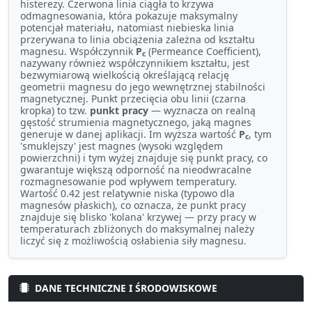
histerezy. Czerwona linia ciągła to krzywa
odmagnesowania, która pokazuje maksymalny
potencjał materiału, natomiast niebieska linia
przerywana to linia obciążenia zależna od kształtu
magnesu. Współczynnik
P
(Permeance Coefficient),
c
nazywany również współczynnikiem kształtu, jest
bezwymiarową wielkością określającą relację
geometrii magnesu do jego wewnętrznej stabilności
magnetycznej. Punkt przecięcia obu linii (czarna
kropka) to tzw.
punkt pracy
— wyznacza on realną
gęstość strumienia magnetycznego, jaką magnes
generuje w danej aplikacji. Im wyższa wartość
P
, tym
c
'smuklejszy' jest magnes (wysoki względem
powierzchni) i tym wyżej znajduje się punkt pracy, co
gwarantuje większą odporność na nieodwracalne
rozmagnesowanie pod wpływem temperatury.
Wartość 0.42 jest relatywnie niska (typowo dla
magnesów płaskich), co oznacza, że punkt pracy
znajduje się blisko 'kolana' krzywej — przy pracy w
temperaturach zbliżonych do maksymalnej należy
liczyć się z możliwością osłabienia siły magnesu.
DANE TECHNICZNE I ŚRODOWISKOWE