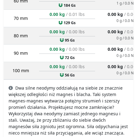
60 mm
1 g / 0.0 N
184 Gs
0.00 kg
/ 0.01 lbs
0.00 kg
/ 0.00
70 mm
0 g / 0.0 N
129 Gs
0.00 kg
/ 0.00 lbs
0.00 kg
/ 0.00
80 mm
0 g / 0.0 N
95 Gs
0.00 kg
/ 0.00 lbs
0.00 kg
/ 0.00
90 mm
0 g / 0.0 N
72 Gs
0.00 kg
/ 0.00 lbs
0.00 kg
/ 0.00
100 mm
0 g / 0.0 N
56 Gs
Dwa silne neodymy oddziałują na siebie ze znacznie
większej odległości niż magnes i blacha. Taki system
magnes-magnes wytwarza potężny strumień i szerszy
promień działania. Projektujesz mocne zamknięcie?
Wykorzystaj dwa neodymy zamiast jednego magnesu i
stali. Uważaj, że przy zbliżaniu do siebie dwóch
magnesów siła zgniotu jest ogromna. Siła odpychania jest
nieco mniejsza niż siła przyciągania, ale wciąż znacząca.