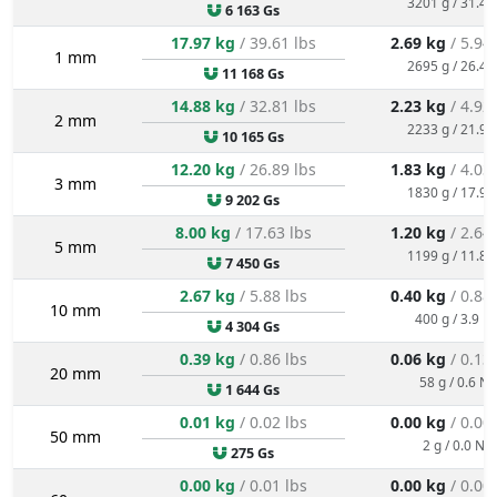
3201 g / 31.4 
6 163 Gs
17.97 kg
/ 39.61 lbs
2.69 kg
/ 5.94
1 mm
2695 g / 26.4 
11 168 Gs
14.88 kg
/ 32.81 lbs
2.23 kg
/ 4.92
2 mm
2233 g / 21.9 
10 165 Gs
12.20 kg
/ 26.89 lbs
1.83 kg
/ 4.03
3 mm
1830 g / 17.9 
9 202 Gs
8.00 kg
/ 17.63 lbs
1.20 kg
/ 2.64
5 mm
1199 g / 11.8 
7 450 Gs
2.67 kg
/ 5.88 lbs
0.40 kg
/ 0.88
10 mm
400 g / 3.9 N
4 304 Gs
0.39 kg
/ 0.86 lbs
0.06 kg
/ 0.13
20 mm
58 g / 0.6 N
1 644 Gs
0.01 kg
/ 0.02 lbs
0.00 kg
/ 0.00
50 mm
2 g / 0.0 N
275 Gs
0.00 kg
/ 0.01 lbs
0.00 kg
/ 0.00