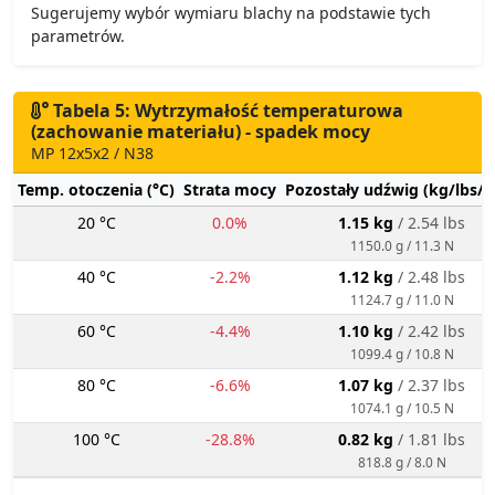
Sugerujemy wybór wymiaru blachy na podstawie tych
parametrów.
Tabela 5: Wytrzymałość temperaturowa
(zachowanie materiału) - spadek mocy
MP 12x5x2 / N38
Temp. otoczenia (°C)
Strata mocy
Pozostały udźwig (kg/lbs/g
20 °C
0.0%
1.15 kg
/ 2.54 lbs
1150.0 g / 11.3 N
40 °C
-2.2%
1.12 kg
/ 2.48 lbs
1124.7 g / 11.0 N
60 °C
-4.4%
1.10 kg
/ 2.42 lbs
1099.4 g / 10.8 N
80 °C
-6.6%
1.07 kg
/ 2.37 lbs
1074.1 g / 10.5 N
100 °C
-28.8%
0.82 kg
/ 1.81 lbs
818.8 g / 8.0 N