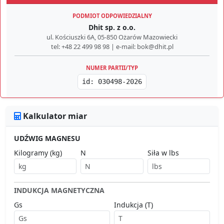
PODMIOT ODPOWIEDZIALNY
Dhit sp. z o.o.
ul. Kościuszki 6A, 05-850 Ożarów Mazowiecki
tel: +48 22 499 98 98 | e-mail: bok@dhit.pl
NUMER PARTII/TYP
id: 030498-2026
Kalkulator miar
UDŹWIG MAGNESU
Kilogramy (kg)
N
Siła w lbs
INDUKCJA MAGNETYCZNA
Gs
Indukcja (T)