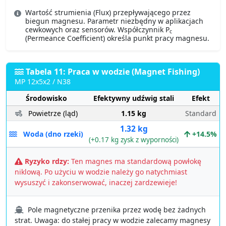
Wartość strumienia (Flux) przepływającego przez
biegun magnesu. Parametr niezbędny w aplikacjach
cewkowych oraz sensorów. Współczynnik P
c
(Permeance Coefficient) określa punkt pracy magnesu.
Tabela 11: Praca w wodzie (Magnet Fishing)
MP 12x5x2 / N38
Środowisko
Efektywny udźwig stali
Efekt
Powietrze (ląd)
1.15 kg
Standard
1.32 kg
Woda (dno rzeki)
+14.5%
(+0.17 kg zysk z wyporności)
Ryzyko rdzy:
Ten magnes ma standardową powłokę
niklową. Po użyciu w wodzie należy go natychmiast
wysuszyć i zakonserwować, inaczej zardzewieje!
Pole magnetyczne przenika przez wodę bez żadnych
strat. Uwaga: do stałej pracy w wodzie zalecamy magnesy