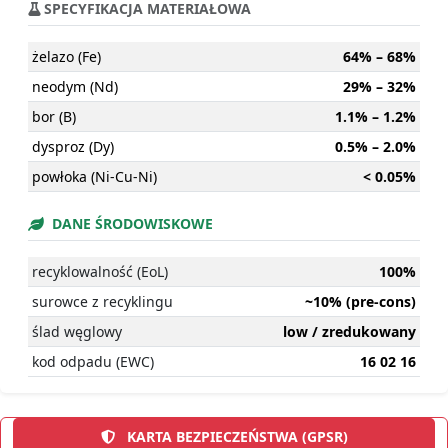
SPECYFIKACJA MATERIAŁOWA
żelazo (Fe)
64% – 68%
neodym (Nd)
29% – 32%
bor (B)
1.1% – 1.2%
dysproz (Dy)
0.5% – 2.0%
powłoka (Ni-Cu-Ni)
< 0.05%
DANE ŚRODOWISKOWE
recyklowalność (EoL)
100%
surowce z recyklingu
~10% (pre-cons)
ślad węglowy
low / zredukowany
kod odpadu (EWC)
16 02 16
KARTA BEZPIECZEŃSTWA (GPSR)