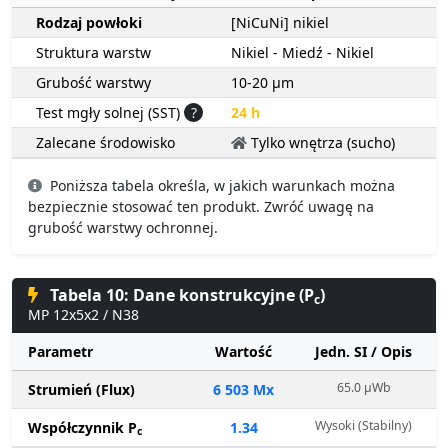
Rodzaj powłoki
[NiCuNi] nikiel
Struktura warstw
Nikiel - Miedź - Nikiel
Grubość warstwy
10-20 µm
Test mgły solnej (SST)
?
24 h
Zalecane środowisko
Tylko wnętrza (sucho)
Poniższa tabela określa, w jakich warunkach można
bezpiecznie stosować ten produkt. Zwróć uwagę na
grubość warstwy ochronnej.
Tabela 10: Dane konstrukcyjne (P
)
c
MP 12x5x2 / N38
Parametr
Wartość
Jedn. SI / Opis
65.0 µWb
Strumień (Flux)
6 503 Mx
Wysoki (Stabilny)
Współczynnik P
1.34
c