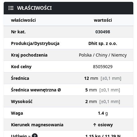
WŁAŚCIWOŚCI
właściwości
wartości
Nr kat.
030498
Produkcja/Dystrybucja
Dhit sp. z o.o.
Kraj pochodzenia
Polska / Chiny / Niemcy
Kod celny
85059029
Średnica
12
mm
[±0,1 mm]
Średnica wewnętrzna Ø
5
mm
[±0,1 mm]
Wysokość
2
mm
[±0,1 mm]
Waga
1.4
g
Kierunek magnesowania
↑ osiowy
Udźwig ~
?
1.15 kg / 11.29 N