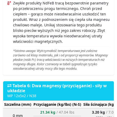
Zwykłe produkty NdFeB tracą bezpowrotnie parametry
po przekroczeniu progu termicznego. Chroń przed
ciepłem – gorąco może nieodwracalnie uszkodzić ten
produkt. Wraz z podnoszeniem się ciepła siła magnesu
chwilowo maleje. Unikaj stosowania tego produktu
blisko pieców wyższych niż jego zakres roboczy. Zbyt
wysoka temperatura wywoła nieodwracalnej utraty
właściwości magnetycznych.
*Istotna uwaga: Wytrzymałość temperaturowa jest zależna
zarówno od klasy materiału, jak i od proporcji wymiarów. Magnesy
płaskie (niski Pc) tracą właściwości w niższych temperaturach niż
magnesy długie. Kolor czerwony w tabeli sygnalizuje ryzyko
nieodwracalnej utraty mocy dla tego modelu.
Tabela 6: Dwa magnesy (przyciąganie) - siły w
układzie
MP 12x5x2 / N38
Szczelina (mm)
Przyciąganie (kg/lbs) (N-S)
Siła ścinająca (kg/
21.34 kg
/ 47.04 lbs
3.20 kg
/ 7.06
0 mm