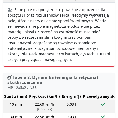
Silne pole magnetyczne to poważne zagrożenie dla
sprzętu IT oraz rozruszników serca. Neodymy wytwarzają
pole, które niszczy działanie sprzętów cyfrowych. Wiedz,
że: niewidzialne pole magnetyczne oddziałuje przez
materię i plastik. Szczególną ostrożność muszą mieć
osoby z wszczepami ślimakowymi oraz pompami
insulinowymi. Zagrożone są również: czasomierze
automatyczne, kluczyki samochodowe, membrany i
ekrany. Nie kładź magnesu przy kartach, dyskach HDD ani
czułych przyrządach nawigacyjnych.
Tabela 8: Dynamika (energia kinetyczna) -
skutki zderzenia
MP 12x5x2 / N38
Start z (mm)
Prędkość (km/h)
Energia (J)
Przewidywany sku
10 mm
22.69 km/h
0.03 J
(6.30 m/s)
30 mm
22.98 km/h
0.03 J