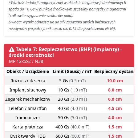
*Wartość indukcji magnetycznej w układzie biegunów jednoimiennych
spada do ~0 Gs w punkcie środkowym szczeliny pomiędzy magnesami
(całkowite wygaszenie wektorów pola).
Uwaga: Wyniki odnoszą się do siły zsuwania dwóch bliźniaczych
neodymów (współczynnik tarcia ok. 0.15 dla powleczeniu Ni-Ni).
Tabela 7: Bezpieczeństwo (BHP) (implanty) -
środki ostrożności
MP 12x5x2 / N38
Obiekt / Urządzenie
Limit (Gauss) / mT
Bezpieczny dystans
Rozrusznik serca
5 Gs
(0.5 mT)
10.0 cm
Implant słuchowy
10 Gs
(1.0 mT)
8.0 cm
Zegarek mechaniczny
20 Gs
(2.0 mT)
6.0 cm
Telefon / Smartfon
40 Gs
(4.0 mT)
4.5 cm
Immobilizer
50 Gs
(5.0 mT)
4.0 cm
Karta płatnicza
400 Gs
(40.0 mT)
1.5 cm
Dysk twardy HDD
600 Gs
(60.0 mT)
1.5 cm