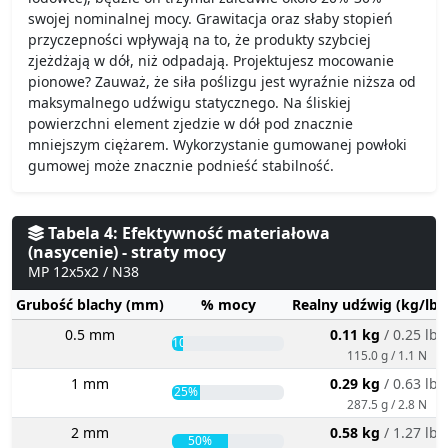
swojej nominalnej mocy. Grawitacja oraz słaby stopień
przyczepności wpływają na to, że produkty szybciej
zjeżdżają w dół, niż odpadają. Projektujesz mocowanie
pionowe? Zauważ, że siła poślizgu jest wyraźnie niższa od
maksymalnego udźwigu statycznego. Na śliskiej
powierzchni element zjedzie w dół pod znacznie
mniejszym ciężarem. Wykorzystanie gumowanej powłoki
gumowej może znacznie podnieść stabilność.
Tabela 4: Efektywność materiałowa
(nasycenie) - straty mocy
MP 12x5x2 / N38
Grubość blachy (mm)
% mocy
Realny udźwig (kg/lbs
0.5 mm
0.11 kg
/ 0.25 lbs
10%
115.0 g / 1.1 N
1 mm
0.29 kg
/ 0.63 lbs
25%
287.5 g / 2.8 N
2 mm
0.58 kg
/ 1.27 lbs
50%