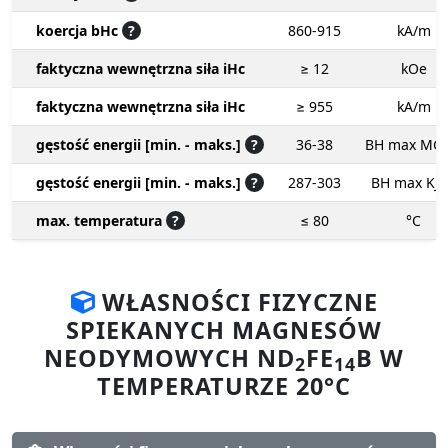
koercja bHc
?
860-915
kA/m
faktyczna wewnętrzna siła iHc
≥ 12
kOe
faktyczna wewnętrzna siła iHc
≥ 955
kA/m
gęstość energii [min. - maks.]
?
36-38
BH max MG
gęstość energii [min. - maks.]
?
287-303
BH max KJ
max. temperatura
?
≤ 80
°C
WŁASNOŚCI FIZYCZNE
SPIEKANYCH MAGNESÓW
NEODYMOWYCH ND
FE
B W
2
14
TEMPERATURZE 20°C