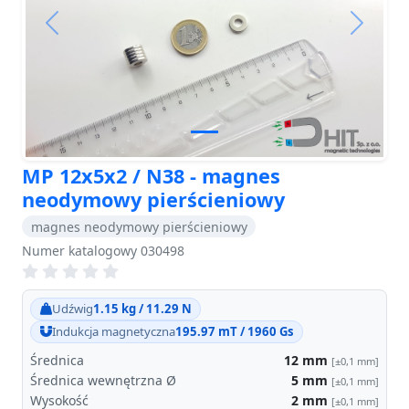
Previous
Next
MP 12x5x2 / N38 - magnes
neodymowy pierścieniowy
magnes neodymowy pierścieniowy
Numer katalogowy 030498
Udźwig
1.15 kg / 11.29 N
Indukcja magnetyczna
195.97 mT / 1960 Gs
Średnica
12
mm
[±0,1 mm]
Średnica wewnętrzna Ø
5
mm
[±0,1 mm]
Wysokość
2
mm
[±0,1 mm]