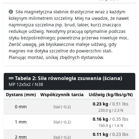
Siła magnetyczna słabnie drastycznie wraz z każdym
kolejnym milimetrem szczeliny. Miej na uwadze, że nawet
najmniejsza szczelina (np. brud, lakier, kurz) znacząco
redukuje udźwig. Neodymy pracują optymalnie podczas
styku bezpośredniego; powietrzna przerwa niweluje moc.
Zwróć uwagę, jak błyskawicznie maleje udźwig, gdy
magnes nie dotyka szczelnie do powierzchni stali.
Planując montaż, unikaj zbędnych dystansów.
Tabela 2: Siła równoległa zsuwania (ściana)
MP 12x5x2 / N38
Dystans (mm)
Współczynnik tarcia
Udźwig (kg/lbs/g/N)
0.23 kg
/ 0.51 lbs
0 mm
Stal (~0.2)
230.0 g / 2.3 N
0.16 kg
/ 0.35 lbs
1 mm
Stal (~0.2)
160.0 g / 1.6 N
0.11 kg
/ 0.23 lbs
2 mm
Stal (~0.2)