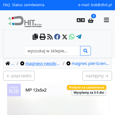
FAQ
Status zamówienia
e-mail:
bok@dhit.pl
0
home
magnesy neodymowe pierścieniowe
magnes pierścieniowy mp 12x5x2 / n38
← poprzedni
następny →
Produkt na zamówienie
Wysyłamy za 3-5 dni