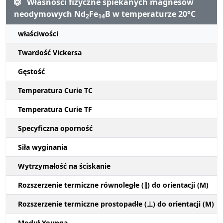
Własności fizyczne spiekanych magnesów
neodymowych Nd
Fe
B w temperaturze 20°C
2
14
właściwości
Twardość Vickersa
Gęstość
Temperatura Curie TC
Temperatura Curie TF
Specyficzna oporność
Siła wyginania
Wytrzymałość na ściskanie
Rozszerzenie termiczne równoległe (∥) do orientacji (M)
Rozszerzenie termiczne prostopadłe (⊥) do orientacji (M)
Moduł Younga