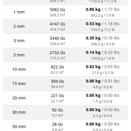
608.5 mT
1150.0 g / 11.3 N
0.80 kg
/ 1.77 lbs
5082 Gs
1 mm
508.2 mT
802.2 g / 7.9 N
0.53 kg
/ 1.18 lbs
4147 Gs
2 mm
414.7 mT
534.0 g / 5.2 N
0.35 kg
/ 0.76 lbs
3340 Gs
3 mm
334.0 mT
346.3 g / 3.4 N
0.14 kg
/ 0.32 lbs
2152 Gs
5 mm
215.2 mT
143.8 g / 1.4 N
0.02 kg
/ 0.05 lbs
822 Gs
10 mm
82.2 mT
21.0 g / 0.2 N
0.00 kg
/ 0.01 lbs
394 Gs
15 mm
39.4 mT
4.8 g / 0.0 N
0.00 kg
/ 0.00 lbs
221 Gs
20 mm
22.1 mT
1.5 g / 0.0 N
0.00 kg
/ 0.00 lbs
92 Gs
30 mm
9.2 mT
0.3 g / 0.0 N
0.00 kg
/ 0.00 lbs
28 Gs
50 mm
2.8 mT
0.0 g / 0.0 N