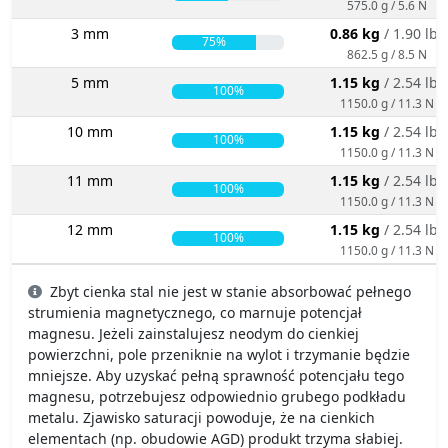
575.0 g / 5.6 N
3 mm
0.86 kg
/ 1.90 lbs
75%
862.5 g / 8.5 N
5 mm
1.15 kg
/ 2.54 lbs
100%
1150.0 g / 11.3 N
10 mm
1.15 kg
/ 2.54 lbs
100%
1150.0 g / 11.3 N
11 mm
1.15 kg
/ 2.54 lbs
100%
1150.0 g / 11.3 N
12 mm
1.15 kg
/ 2.54 lbs
100%
1150.0 g / 11.3 N
Zbyt cienka stal nie jest w stanie absorbować pełnego
strumienia magnetycznego, co marnuje potencjał
magnesu. Jeżeli zainstalujesz neodym do cienkiej
powierzchni, pole przeniknie na wylot i trzymanie będzie
mniejsze. Aby uzyskać pełną sprawność potencjału tego
magnesu, potrzebujesz odpowiednio grubego podkładu
metalu. Zjawisko saturacji powoduje, że na cienkich
elementach (np. obudowie AGD) produkt trzyma słabiej.