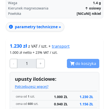
Waga
1.4
g
Kierunek magnesowania
↑ osiowy
Powłoka
[NiCuNi] nikiel
parametry techniczne »
1.230
zł
transport
z VAT / szt. +
1.000
zł netto + 23% VAT / szt.
-
+
do koszyka
upusty ilościowe:
Potrzebujesz więcej?
1.000 ZŁ
1.230 ZŁ
cena od
1
szt.
0.940 ZŁ
1.156 ZŁ
cena od
600
szt.