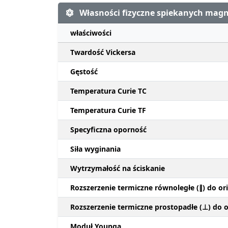
Własności fizyczne spiekanych ma
właściwości
Twardość Vickersa
Gęstość
Temperatura Curie TC
Temperatura Curie TF
Specyficzna oporność
Siła wyginania
Wytrzymałość na ściskanie
Rozszerzenie termiczne równoległe (∥) do ori
Rozszerzenie termiczne prostopadłe (⊥) do or
Moduł Younga