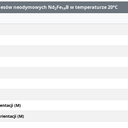
gnesów neodymowych Nd
Fe
B w temperaturze 20°C
2
14
entacji (M)
ientacji (M)