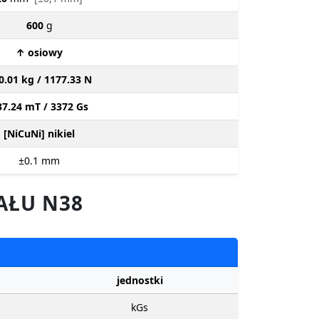
600
g
↑ osiowy
0.01 kg / 1177.33 N
37.24 mT / 3372 Gs
[NiCuNi] nikiel
±0.1
mm
AŁU N38
jednostki
kGs