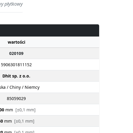
wy płytkowy
wartości
020109
5906301811152
Dhit sp. z o.o.
ska / Chiny / Niemcy
85059029
00
mm
[±0,1 mm]
40
mm
[±0,1 mm]
20
mm
[±0,1 mm]