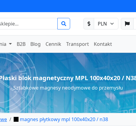
nia
B2B
Blog
Cennik
Transport
Kontakt
Płaski blok magnetyczny MPL 100x40x20 / N3
Sztabkowe magnesy neodymowe do przemysłu
owe
magnes płytkowy mpl 100x40x20 / n38