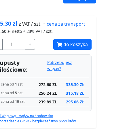
5.30
zł
cena za
transport
z VAT / szt. +
.60
zł netto + 23% VAT / szt.
+
do koszyka
upusty
Potrzebujesz
ilościowe:
więcej?
272.60 ZŁ
335.30 ZŁ
cena od
1
szt.
256.24 ZŁ
315.18 ZŁ
cena od
5
szt.
239.89 ZŁ
295.06 ZŁ
cena od
10
szt.
d Węglowy – wpływ na środowisko
porządzenie GPSR – bezpieczeństwo produktów