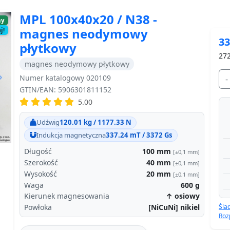
MPL 100x40x20 / N38 -
ny
magnes neodymowy
j!
33
płytkowy
272
magnes neodymowy płytkowy
Numer katalogowy 020109
-
GTIN/EAN: 5906301811152
5.00
Next
Udźwig
120.01 kg / 1177.33 N
Indukcja magnetyczna
337.24 mT / 3372 Gs
Długość
100
mm
[±0,1 mm]
Szerokość
40
mm
[±0,1 mm]
Wysokość
20
mm
[±0,1 mm]
Waga
600
g
Kierunek magnesowania
↑ osiowy
Śla
Powłoka
[NiCuNi] nikiel
Roz