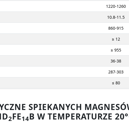
1220-1260
10.8-11.5
860-915
≥ 12
≥ 955
36-38
287-303
≤ 80
ZYCZNE SPIEKANYCH MAGNE
ND
FE
B W TEMPERATURZE 20°
2
14