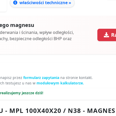
właściwości techniczne »
 tego magnesu
oderwania i ścinania, wpływ odległości,
R
achy, bezpieczne odległości BHP oraz
 napisz przez
formularz zapytania
na stronie kontakt.
h testujesz u nas w
modułowym kalkulatorze.
ealizujemy jeszcze dziś!
 - MPL 100X40X20 / N38 - MAGN