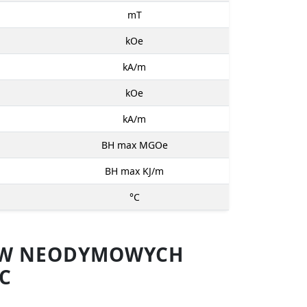
mT
kOe
kA/m
kOe
kA/m
BH max MGOe
BH max KJ/m
°C
SÓW NEODYMOWYCH
C