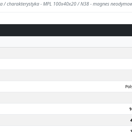
ja / charakterystyka - MPL 100x40x20 / N38 - magnes neodymo
Pol
1