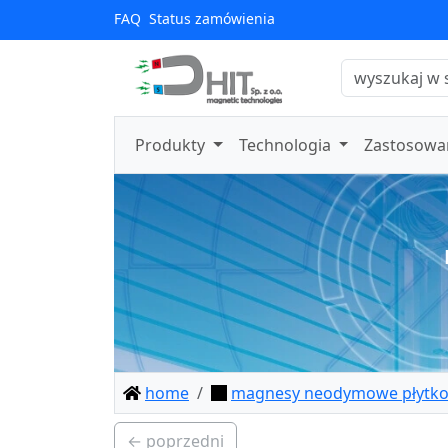
FAQ
Status zamówienia
Produkty
Technologia
Zastosowa
home
magnesy neodymowe płytk
← poprzedni