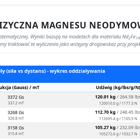
FIZYCZNA MAGNESU NEODYMO
matematycznej. Wyniki bazują na modelach dla materiału Nd
Fe
2
14
simy traktować te wyliczenia jako wstępny drogowskaz przy proj
y (siła vs dystans) - wykres oddziaływania
ukcja (Gauss) / mT
Udźwig (kg/lbs/g/N
120.01 kg
/ 264.58 lb
3372 Gs
337.2 mT
120010.0 g / 1177.3 N
112.70 kg
/ 248.45 lb
3268 Gs
326.8 mT
112695.4 g / 1105.5 N
105.27 kg
/ 232.09 lb
3158 Gs
315.8 mT
105272.6 g / 1032.7 N