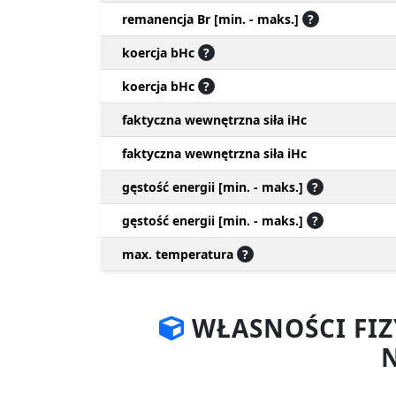
remanencja Br [min. - maks.]
?
koercja bHc
?
koercja bHc
?
faktyczna wewnętrzna siła iHc
faktyczna wewnętrzna siła iHc
gęstość energii [min. - maks.]
?
gęstość energii [min. - maks.]
?
max. temperatura
?
WŁASNOŚCI FI