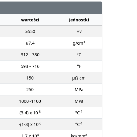
wartości
jednostki
≥550
Hv
3
≥7.4
g/cm
312 - 380
°C
593 - 716
°F
150
μΩ⋅cm
250
MPa
1000~1100
MPa
-6
-1
(3-4) x 10
°C
-6
-1
-(1-3) x 10
°C
4
1.7 x 10
kg/mm²