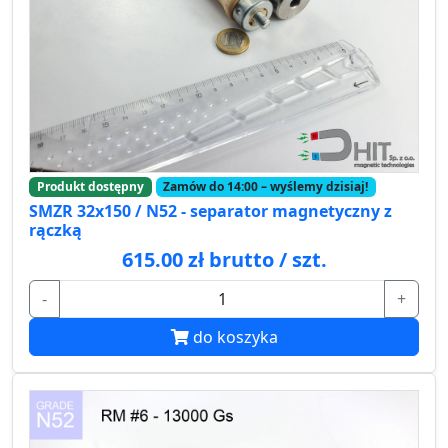
Produkt dostępny
Zamów do 14:00 – wyślemy dzisiaj!
SMZR 32x150 / N52 - separator magnetyczny z
rączką
615.00 zł brutto / szt.
-
+
do koszyka