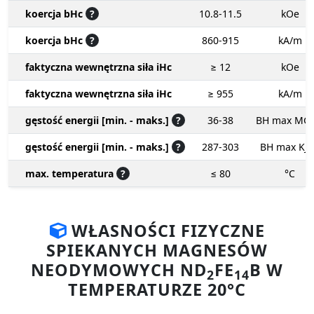
koercja bHc
?
10.8-11.5
kOe
koercja bHc
?
860-915
kA/m
faktyczna wewnętrzna siła iHc
≥ 12
kOe
faktyczna wewnętrzna siła iHc
≥ 955
kA/m
gęstość energii [min. - maks.]
?
36-38
BH max MG
gęstość energii [min. - maks.]
?
287-303
BH max KJ
max. temperatura
?
≤ 80
°C
WŁASNOŚCI FIZYCZNE
SPIEKANYCH MAGNESÓW
NEODYMOWYCH ND
FE
B W
2
14
TEMPERATURZE 20°C