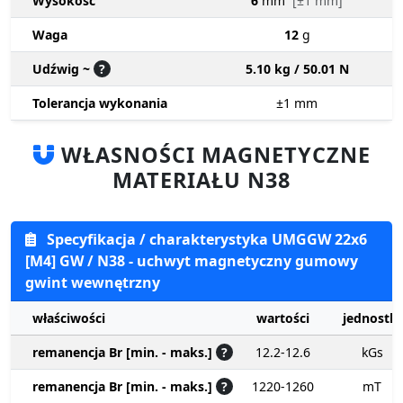
Wysokość
6
mm
[±1 mm]
Waga
12
g
Udźwig ~
?
5.10 kg / 50.01 N
Tolerancja wykonania
±1
mm
WŁASNOŚCI MAGNETYCZNE
MATERIAŁU N38
Specyfikacja / charakterystyka UMGGW 22x6
[M4] GW / N38 - uchwyt magnetyczny gumowy
gwint wewnętrzny
właściwości
wartości
jednostki
remanencja Br [min. - maks.]
?
12.2-12.6
kGs
remanencja Br [min. - maks.]
?
1220-1260
mT