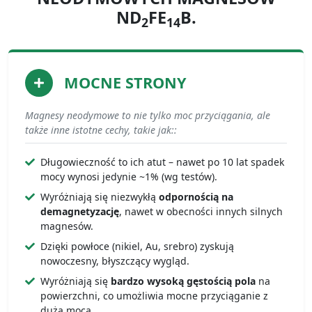
ND
FE
B.
2
14
MOCNE STRONY
Magnesy neodymowe to nie tylko moc przyciągania, ale
także inne istotne cechy, takie jak::
Długowieczność to ich atut – nawet po 10 lat spadek
mocy wynosi jedynie ~1% (wg testów).
Wyróżniają się niezwykłą
odpornością na
demagnetyzację
, nawet w obecności innych silnych
magnesów.
Dzięki powłoce (nikiel, Au, srebro) zyskują
nowoczesny, błyszczący wygląd.
Wyróżniają się
bardzo wysoką gęstością pola
na
powierzchni, co umożliwia mocne przyciąganie z
dużą mocą.