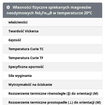
Własności fizyczne spiekanych magnesów
neodymowych Nd
Fe
B w temperaturze 20°C
2
14
właściwości
Twardość Vickersa
Gęstość
Temperatura Curie TC
Temperatura Curie TF
Specyficzna oporność
Siła wyginania
Wytrzymałość na ściskanie
Rozszerzenie termiczne równoległe (∥) do orientacji (M)
Rozszerzenie termiczne prostopadłe (⊥) do orientacji (M)