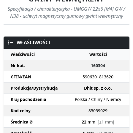
Specyfikacja / charakterystyka - UMGGW 22x6 [M4] GW /
N38 - uchwyt magnetyczny gumowy gwint wewnętrzny
WŁAŚCIWOŚCI
właściwości
wartości
Nr kat.
160304
GTIN/EAN
5906301813620
Produkcja/Dystrybucja
Dhit sp. z o.o.
Kraj pochodzenia
Polska / Chiny / Niemcy
Kod celny
85059029
Średnica Ø
22
mm
[±1 mm]