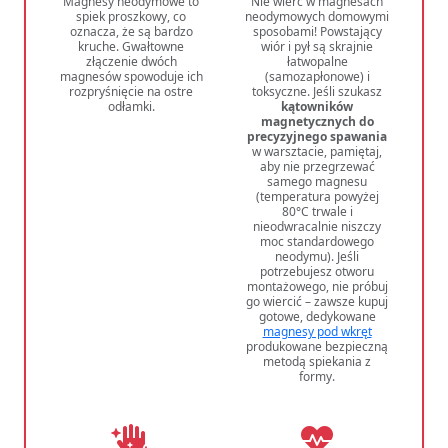
Magnesy neodymowe to
Nie wierć w magnesach
spiek proszkowy, co
neodymowych domowymi
oznacza, że są bardzo
sposobami! Powstający
kruche. Gwałtowne
wiór i pył są skrajnie
złączenie dwóch
łatwopalne
magnesów spowoduje ich
(samozapłonowe) i
rozpryśnięcie na ostre
toksyczne. Jeśli szukasz
odłamki.
kątowników
magnetycznych do
precyzyjnego spawania
w warsztacie, pamiętaj,
aby nie przegrzewać
samego magnesu
(temperatura powyżej
80°C trwale i
nieodwracalnie niszczy
moc standardowego
neodymu). Jeśli
potrzebujesz otworu
montażowego, nie próbuj
go wiercić – zawsze kupuj
gotowe, dedykowane
magnesy pod wkręt
produkowane bezpieczną
metodą spiekania z
formy.