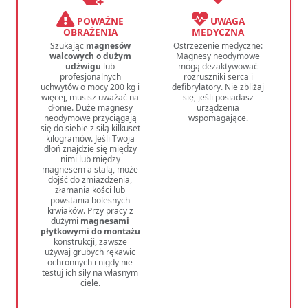
POWAŻNE
UWAGA
OBRAŻENIA
MEDYCZNA
Szukając
magnesów
Ostrzeżenie medyczne:
walcowych o dużym
Magnesy neodymowe
udźwigu
lub
mogą dezaktywować
profesjonalnych
rozruszniki serca i
uchwytów o mocy 200 kg i
defibrylatory. Nie zbliżaj
więcej, musisz uważać na
się, jeśli posiadasz
dłonie. Duże magnesy
urządzenia
neodymowe przyciągają
wspomagające.
się do siebie z siłą kilkuset
kilogramów. Jeśli Twoja
dłoń znajdzie się między
nimi lub między
magnesem a stalą, może
dojść do zmiażdżenia,
złamania kości lub
powstania bolesnych
krwiaków. Przy pracy z
dużymi
magnesami
płytkowymi do montażu
konstrukcji, zawsze
używaj grubych rękawic
ochronnych i nigdy nie
testuj ich siły na własnym
ciele.