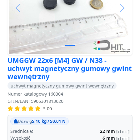
Previous
Next
UMGGW 22x6 [M4] GW / N38 -
uchwyt magnetyczny gumowy gwint
wewnętrzny
uchwyt magnetyczny gumowy gwint wewnętrzny
Numer katalogowy 160304
GTIN/EAN: 5906301813620
5.00
Udźwig
5.10 kg / 50.01 N
Średnica Ø
22
mm
[±1 mm]
Wysokość
6
mm
[±1 mm]