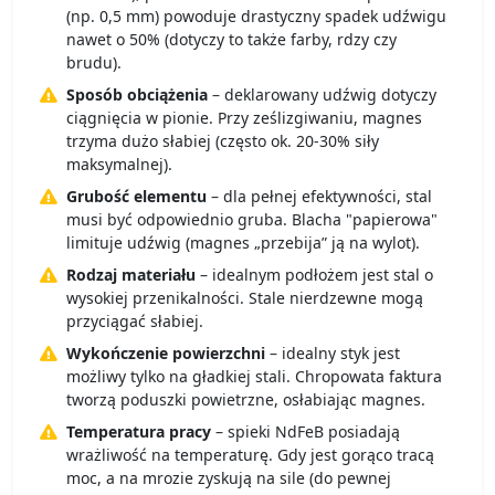
(np. 0,5 mm) powoduje drastyczny spadek udźwigu
nawet o 50% (dotyczy to także farby, rdzy czy
brudu).
Sposób obciążenia
– deklarowany udźwig dotyczy
ciągnięcia w pionie. Przy ześlizgiwaniu, magnes
trzyma dużo słabiej (często ok. 20-30% siły
maksymalnej).
Grubość elementu
– dla pełnej efektywności, stal
musi być odpowiednio gruba. Blacha "papierowa"
limituje udźwig (magnes „przebija” ją na wylot).
Rodzaj materiału
– idealnym podłożem jest stal o
wysokiej przenikalności. Stale nierdzewne mogą
przyciągać słabiej.
Wykończenie powierzchni
– idealny styk jest
możliwy tylko na gładkiej stali. Chropowata faktura
tworzą poduszki powietrzne, osłabiając magnes.
Temperatura pracy
– spieki NdFeB posiadają
wrażliwość na temperaturę. Gdy jest gorąco tracą
moc, a na mrozie zyskują na sile (do pewnej