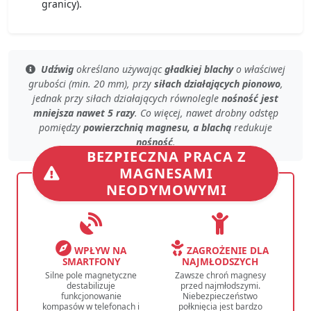
granicy).
Udźwig
określano używając
gładkiej blachy
o
właściwej
grubości (min. 20 mm)
, przy
siłach działających pionowo
,
jednak przy
siłach działających równolegle
nośność jest
mniejsza nawet 5 razy
. Co więcej, nawet
drobny odstęp
pomiędzy
powierzchnią magnesu, a blachą
redukuje
nośność
.
BEZPIECZNA PRACA Z
MAGNESAMI
NEODYMOWYMI
WPŁYW NA
ZAGROŻENIE DLA
SMARTFONY
NAJMŁODSZYCH
Silne pole magnetyczne
Zawsze chroń magnesy
destabilizuje
przed najmłodszymi.
funkcjonowanie
Niebezpieczeństwo
kompasów w telefonach i
połknięcia jest bardzo