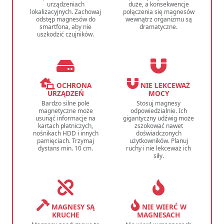
urządzeniach
duże, a konsekwencje
lokalizacyjnych. Zachowaj
połączenia się magnesów
odstęp magnesów do
wewnątrz organizmu są
smartfona, aby nie
dramatyczne.
uszkodzić czujników.
OCHRONA
NIE LEKCEWAŻ
URZĄDZEŃ
MOCY
Bardzo silne pole
Stosuj magnesy
magnetyczne może
odpowiedzialnie. Ich
usunąć informacje na
gigantyczny udźwig może
kartach płatniczych,
zszokować nawet
nośnikach HDD i innych
doświadczonych
pamięciach. Trzymaj
użytkowników. Planuj
dystans min. 10 cm.
ruchy i nie lekceważ ich
siły.
MAGNESY SĄ
NIE WIERĆ W
KRUCHE
MAGNESACH