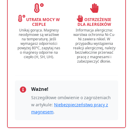
UTRATA MOCY W
OSTRZEŻENIE
CIEPLE
DLA ALERGIKÓW
Unikaj gorąca. Magnesy
Informacja alergiczna:
neodymowe są wrażliwe
warstwa ochronna Ni-Cu-
na temperaturę. Jeśli
Ni zawiera nikiel. W
wymagasz odporności
przypadku wystąpienia
powyżej 80°C, zapytaj nas
reakcji alergicznej, należy
o magnesy odporne na
bezzwłocznie przerwać
ciepło (H, SH, UH).
pracę z magnesami i
zabezpieczyć dłonie.
Ważne!
Szczegółowe omówienie o zagrożeniach
w artykule:
Niebezpieczeństwo pracy z
magnesem
.