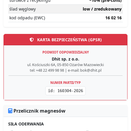
surowce z recyklingu
~10% (pre-cons)
ślad węglowy
low / zredukowany
kod odpadu (EWC)
16 02 16
KARTA BEZPIECZEŃSTWA (GPSR)
PODMIOT ODPOWIEDZIALNY
Dhit sp. z o.o.
ul. Kościuszki 6A, 05-850 Ożarów Mazowiecki
tel: +48 22 499 98 98 | e-mail: bok@dhit.pl
NUMER PARTII/TYP
id: 160304-2026
Przelicznik magnesów
SIŁA ODERWANIA