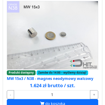
Produkt dostępny
Zamów do 14:00 – wyślemy dzisiaj!
MW 15x3 / N38 - magnes neodymowy walcowy
1.624 zł brutto / szt.
-
+
do koszyka