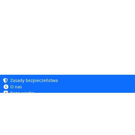
Zasady bezpieczeństwa
O nas
Baza wiedzy
Polityka prywatności
Copyright 2005 - 2026
Polityka cookie
Dhit sp. z o. o.
Dostępność
Regulamin
Reklamacje i zwroty