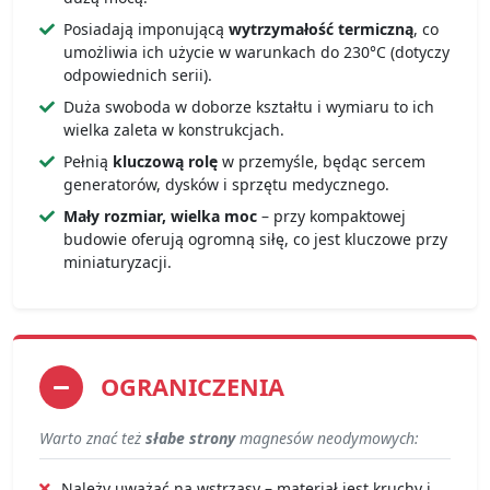
Posiadają imponującą
wytrzymałość termiczną
, co
umożliwia ich użycie w warunkach do 230°C (dotyczy
odpowiednich serii).
Duża swoboda w doborze kształtu i wymiaru to ich
wielka zaleta w konstrukcjach.
Pełnią
kluczową rolę
w przemyśle, będąc sercem
generatorów, dysków i sprzętu medycznego.
Mały rozmiar, wielka moc
– przy kompaktowej
budowie oferują ogromną siłę, co jest kluczowe przy
miniaturyzacji.
OGRANICZENIA
Warto znać też
słabe strony
magnesów neodymowych:
Należy uważać na wstrząsy – materiał jest kruchy i