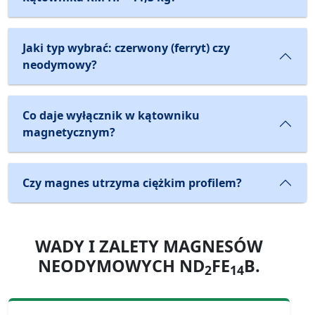
Jaki typ wybrać: czerwony (ferryt) czy
neodymowy?
Co daje wyłącznik w kątowniku
magnetycznym?
Czy magnes utrzyma ciężkim profilem?
WADY I ZALETY MAGNESÓW
NEODYMOWYCH ND
FE
B.
2
14