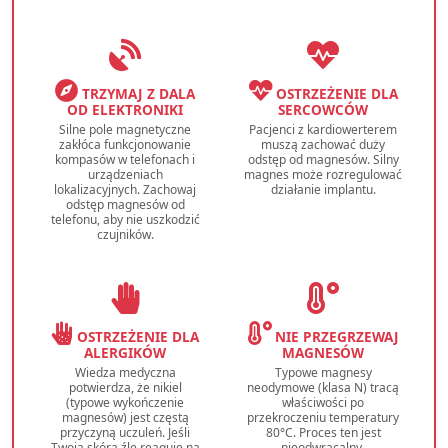
TRZYMAJ Z DALA
OSTRZEŻENIE DLA
OD ELEKTRONIKI
SERCOWCÓW
Silne pole magnetyczne
Pacjenci z kardiowerterem
zakłóca funkcjonowanie
muszą zachować duży
kompasów w telefonach i
odstęp od magnesów. Silny
urządzeniach
magnes może rozregulować
lokalizacyjnych. Zachowaj
działanie implantu.
odstęp magnesów od
telefonu, aby nie uszkodzić
czujników.
OSTRZEŻENIE DLA
NIE PRZEGRZEWAJ
ALERGIKÓW
MAGNESÓW
Wiedza medyczna
Typowe magnesy
potwierdza, że nikiel
neodymowe (klasa N) tracą
(typowe wykończenie
właściwości po
magnesów) jest częstą
przekroczeniu temperatury
przyczyną uczuleń. Jeśli
80°C. Proces ten jest
Twoja skóra źle reaguje na
nieodwracalny.