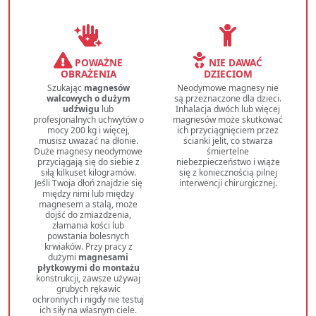
POWAŻNE
NIE DAWAĆ
OBRAŻENIA
DZIECIOM
Szukając
magnesów
Neodymowe magnesy nie
walcowych o dużym
są przeznaczone dla dzieci.
udźwigu
lub
Inhalacja dwóch lub więcej
profesjonalnych uchwytów o
magnesów może skutkować
mocy 200 kg i więcej,
ich przyciągnięciem przez
musisz uważać na dłonie.
ścianki jelit, co stwarza
Duże magnesy neodymowe
śmiertelne
przyciągają się do siebie z
niebezpieczeństwo i wiąże
siłą kilkuset kilogramów.
się z koniecznością pilnej
Jeśli Twoja dłoń znajdzie się
interwencji chirurgicznej.
między nimi lub między
magnesem a stalą, może
dojść do zmiażdżenia,
złamania kości lub
powstania bolesnych
krwiaków. Przy pracy z
dużymi
magnesami
płytkowymi do montażu
konstrukcji, zawsze używaj
grubych rękawic
ochronnych i nigdy nie testuj
ich siły na własnym ciele.