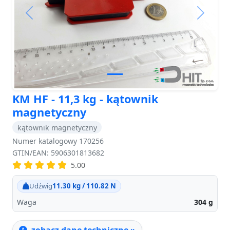
Previous
Next
KM HF - 11,3 kg - kątownik
magnetyczny
kątownik magnetyczny
Numer katalogowy 170256
GTIN/EAN: 5906301813682
5.00
Udźwig
11.30 kg / 110.82 N
Waga
304
g