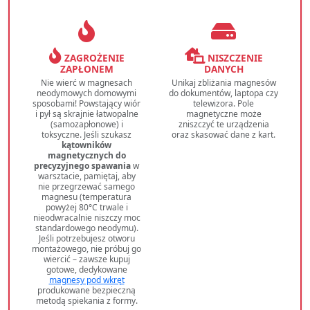
ZAGROŻENIE
NISZCZENIE
ZAPŁONEM
DANYCH
Nie wierć w magnesach
Unikaj zbliżania magnesów
neodymowych domowymi
do dokumentów, laptopa czy
sposobami! Powstający wiór
telewizora. Pole
i pył są skrajnie łatwopalne
magnetyczne może
(samozapłonowe) i
zniszczyć te urządzenia
toksyczne. Jeśli szukasz
oraz skasować dane z kart.
kątowników
magnetycznych do
precyzyjnego spawania
w
warsztacie, pamiętaj, aby
nie przegrzewać samego
magnesu (temperatura
powyżej 80°C trwale i
nieodwracalnie niszczy moc
standardowego neodymu).
Jeśli potrzebujesz otworu
montażowego, nie próbuj go
wiercić – zawsze kupuj
gotowe, dedykowane
magnesy pod wkręt
produkowane bezpieczną
metodą spiekania z formy.