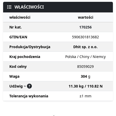
WŁAŚCIWOŚCI
właściwości
wartości
Nr kat.
170256
GTIN/EAN
5906301813682
Produkcja/Dystrybucja
Dhit sp. z o.o.
Kraj pochodzenia
Polska / Chiny / Niemcy
Kod celny
85059029
Waga
304
g
Udźwig ~
?
11.30 kg / 110.82 N
Tolerancja wykonania
±1
mm