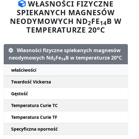
WŁASNOŚCI FIZYCZNE
SPIEKANYCH MAGNESÓW
NEODYMOWYCH ND
FE
B W
2
14
TEMPERATURZE 20°C
Własności fizyczne spiekanych magnesów
neodymowych Nd
Fe
B w temperaturze 20°C
2
14
właściwości
Twardość Vickersa
Gęstość
Temperatura Curie TC
Temperatura Curie TF
Specyficzna oporność