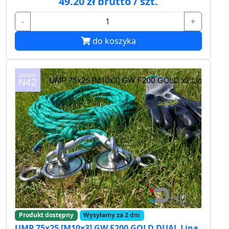
49.20 zł brutto / szt.
-
+
do koszyka
Produkt dostępny
Wysyłamy za 2 dni
UMP 75x25 [M10x3] GW F200 GOLD DUAL Lina