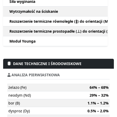
Siła wyginania
Wytrzymałość na ściskanie
Rozszerzenie termiczne równoległe (∥) do orientacji (M)
Rozszerzenie termiczne prostopadłe (⊥) do orientacji (M)
Moduł Younga
DANE TECHNICZNE I ŚRODOWISKOWE
ANALIZA PIERWIASTKOWA
żelazo (Fe)
64% – 68%
neodym (Nd)
29% – 32%
bor (B)
1.1% – 1.2%
dysproz (Dy)
0.5% – 2.0%