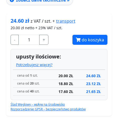
zobacz dane techniczne »
24.60
zł
transport
z VAT / szt. +
20.00
zł netto + 23% VAT / szt.
-
+
do koszyka
upusty ilościowe:
Potrzebujesz więcej?
20.00 ZŁ
24.60 ZŁ
cena od
1
szt.
18.80 ZŁ
23.12 ZŁ
cena od
20
szt.
17.60 ZŁ
21.65 ZŁ
cena od
40
szt.
Ślad Węglowy – wpływ na środowisko
Rozporządzenie GPSR – bezpieczeństwo produktów