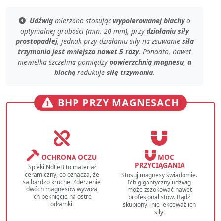
Udźwig
mierzono stosując
wypolerowanej blachy
o
optymalnej grubości (min. 20 mm)
, przy
działaniu siły
prostopadłej
, jednak przy
działaniu siły na zsuwanie
siła
trzymania jest mniejsza nawet 5 razy
. Ponadto, nawet
niewielka szczelina
pomiędzy
powierzchnią magnesu, a
blachą
redukuje
siłę trzymania
.
BHP PRZY MAGNESACH
OCHRONA OCZU
MOC
PRZYCIĄGANIA
Spieki NdFeB to materiał
ceramiczny, co oznacza, że
Stosuj magnesy świadomie.
są bardzo kruche. Zderzenie
Ich gigantyczny udźwig
dwóch magnesów wywoła
może zszokować nawet
ich pęknięcie na ostre
profesjonalistów. Bądź
odłamki.
skupiony i nie lekceważ ich
siły.