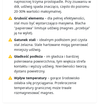
najmocniej trzyma prostopadle. Przy zsuwaniu w
dół, udźwig spada znacząco, często do poziomu
20-30% wartości maksymalnej.
Grubość elementu
– dla pełnej efektywności,
stal musi być wystarczająco masywna. Blacha
"papierowa" limituje udźwig (magnes „przebija”
ją na wylot).
Gatunek stali
– idealnym podłożem jest czysta
stal żelazna. Stale hartowane mogą generować
mniejszy udźwig.
Gładkość podłoża
– im gładsza i bardziej
polerowana powierzchnia, tym większa strefa
kontaktu i wyższy udźwig. Nierówności tworzą
dystans powietrzny.
Wpływ temperatury
– gorące środowisko
osłabia siłę przyciągania. Przekroczenie
temperatury granicznej może trwale
rozmagnesować magnes.