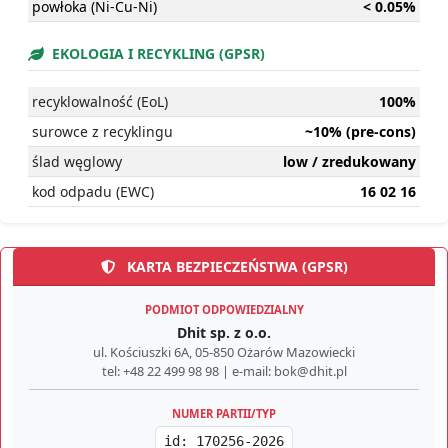
powłoka (Ni-Cu-Ni)
< 0.05%
EKOLOGIA I RECYKLING (GPSR)
recyklowalność (EoL)
100%
surowce z recyklingu
~10% (pre-cons)
ślad węglowy
low / zredukowany
kod odpadu (EWC)
16 02 16
KARTA BEZPIECZEŃSTWA (GPSR)
PODMIOT ODPOWIEDZIALNY
Dhit sp. z o.o.
ul. Kościuszki 6A, 05-850 Ożarów Mazowiecki
tel: +48 22 499 98 98 | e-mail: bok@dhit.pl
NUMER PARTII/TYP
id: 170256-2026