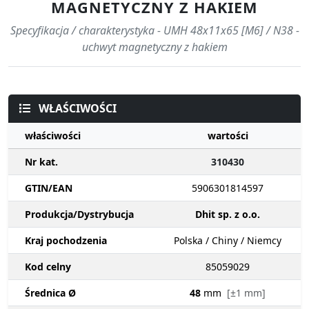
MAGNETYCZNY Z HAKIEM
Specyfikacja / charakterystyka - UMH 48x11x65 [M6] / N38 -
uchwyt magnetyczny z hakiem
WŁAŚCIWOŚCI
właściwości
wartości
Nr kat.
310430
GTIN/EAN
5906301814597
Produkcja/Dystrybucja
Dhit sp. z o.o.
Kraj pochodzenia
Polska / Chiny / Niemcy
Kod celny
85059029
Średnica Ø
48
mm
[±1 mm]