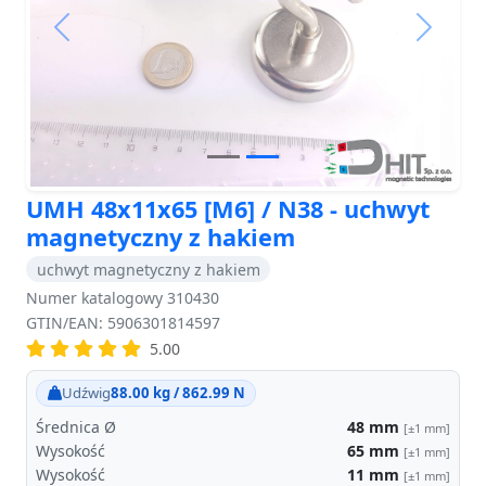
Previous
Next
UMH 48x11x65 [M6] / N38 - uchwyt
magnetyczny z hakiem
uchwyt magnetyczny z hakiem
Numer katalogowy 310430
GTIN/EAN: 5906301814597
5.00
Udźwig
88.00 kg / 862.99 N
Średnica Ø
48
mm
[±1 mm]
Wysokość
65
mm
[±1 mm]
Wysokość
11
mm
[±1 mm]