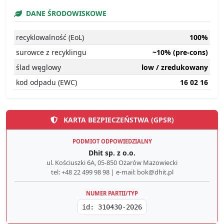
DANE ŚRODOWISKOWE
recyklowalność (EoL)
100%
surowce z recyklingu
~10% (pre-cons)
ślad węglowy
low / zredukowany
kod odpadu (EWC)
16 02 16
KARTA BEZPIECZEŃSTWA (GPSR)
PODMIOT ODPOWIEDZIALNY
Dhit sp. z o.o.
ul. Kościuszki 6A, 05-850 Ożarów Mazowiecki
tel: +48 22 499 98 98 | e-mail: bok@dhit.pl
NUMER PARTII/TYP
id: 310430-2026