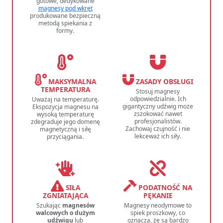
gotowe, dedykowane
magnesy pod wkręt
produkowane bezpieczną
metodą spiekania z
formy.
MAKSYMALNA
ZASADY OBSŁUGI
TEMPERATURA
Stosuj magnesy
odpowiedzialnie. Ich
Uważaj na temperaturę.
gigantyczny udźwig może
Ekspozycja magnesu na
zszokować nawet
wysoką temperaturę
profesjonalistów.
zdegraduje jego domenę
Zachowaj czujność i nie
magnetyczną i siłę
lekceważ ich siły.
przyciągania.
SIŁA
PODATNOŚĆ NA
ZGNIATAJĄCA
PĘKANIE
Szukając
magnesów
Magnesy neodymowe to
walcowych o dużym
spiek proszkowy, co
udźwigu
lub
oznacza, że są bardzo