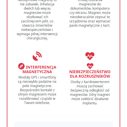
nie zabawki. Inhalacja
magnesów do
dwóch lub więcej
dokumentów, komputera
magnesów może
czy ekranu. Magnes może
skutkować ich
nieodwracalnie zepsuć te
zaciśnięciem jelit, co
urządzenia oraz wymazać
stwarza śmiertelne
paski magnetyczne z kart.
niebezpieczeństwo i
wymaga pilnej interwencji
chirurgicznej.
INTERFERENCJA
MAGNETYCZNA
NIEBEZPIECZEŃSTWO
DLA ROZRUSZNIKÓW
Moduły GPS i smartfony
są niezwykle podatne na
Osoby z kardiowerterem
pole magnetyczne.
muszą zachować
Bezpośredni kontakt z
bezpieczną odległość od
silnym magnesem może
magnesów. Silny magnes
rozalibrować czujniki w
może zakłócić działanie
Twoim telefonie.
implantu.