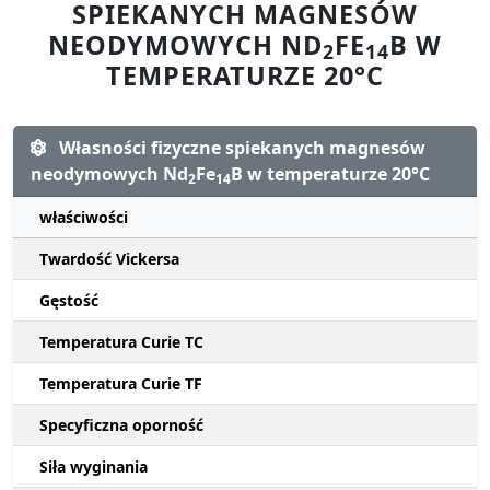
SPIEKANYCH MAGNESÓW
NEODYMOWYCH ND
FE
B W
2
14
TEMPERATURZE 20°C
Własności fizyczne spiekanych magnesów
neodymowych Nd
Fe
B w temperaturze 20°C
2
14
właściwości
Twardość Vickersa
Gęstość
Temperatura Curie TC
Temperatura Curie TF
Specyficzna oporność
Siła wyginania