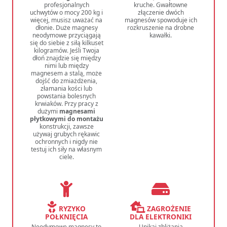
profesjonalnych
kruche. Gwałtowne
uchwytów o mocy 200 kg i
złączenie dwóch
więcej, musisz uważać na
magnesów spowoduje ich
dłonie. Duże magnesy
rozkruszenie na drobne
neodymowe przyciągają
kawałki.
się do siebie z siłą kilkuset
kilogramów. Jeśli Twoja
dłoń znajdzie się między
nimi lub między
magnesem a stalą, może
dojść do zmiażdżenia,
złamania kości lub
powstania bolesnych
krwiaków. Przy pracy z
dużymi
magnesami
płytkowymi do montażu
konstrukcji, zawsze
używaj grubych rękawic
ochronnych i nigdy nie
testuj ich siły na własnym
ciele.
RYZYKO
ZAGROŻENIE
POŁKNIĘCIA
DLA ELEKTRONIKI
Neodymowe magnesy to
Unikaj zbliżania