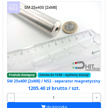
Produkt dostępny
Zamów do 14:00 – wyślemy dzisiaj!
SM 25x400 [2xM8] / N52 - separator magnetyczny
1205.40 zł brutto / szt.
-
+
do koszyka