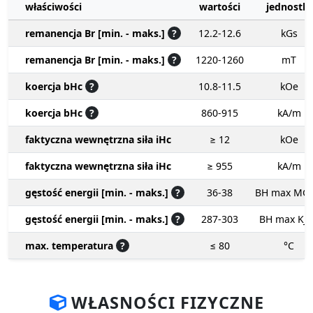
właściwości
wartości
jednostki
remanencja Br [min. - maks.]
?
12.2-12.6
kGs
remanencja Br [min. - maks.]
?
1220-1260
mT
koercja bHc
?
10.8-11.5
kOe
koercja bHc
?
860-915
kA/m
faktyczna wewnętrzna siła iHc
≥ 12
kOe
faktyczna wewnętrzna siła iHc
≥ 955
kA/m
gęstość energii [min. - maks.]
?
36-38
BH max MG
gęstość energii [min. - maks.]
?
287-303
BH max KJ
max. temperatura
?
≤ 80
°C
WŁASNOŚCI FIZYCZNE