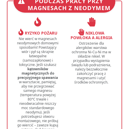
PODCZAS PRACY PRZY
MAGNESACH Z NEODYMEM
RYZYKO POŻARU
NIKLOWA
POWŁOKA A ALERGIA
Nie wierć w magnesach
neodymowych domowymi
Ostrzeżenie dla
sposobami! Powstający
alergików: warstwa
wiór i pył są skrajnie
ochronna Ni-Cu-Ni ma w
łatwopalne
składzie nikiel. W
(samozapłonowe) i
przypadku wystąpienia
toksyczne. Jeśli szukasz
świądu lub podrażnienia,
kątowników
należy bezzwłocznie
magnetycznych do
zakończyć pracę z
precyzyjnego spawania
magnesami i użyć
w warsztacie, pamiętaj,
środków ochronnych.
aby nie przegrzewać
samego magnesu
(temperatura powyżej
80°C trwale i
nieodwracalnie niszczy
moc standardowego
neodymu). Jeśli
potrzebujesz otworu
montażowego, nie próbuj
go wiercić – zawsze kupuj