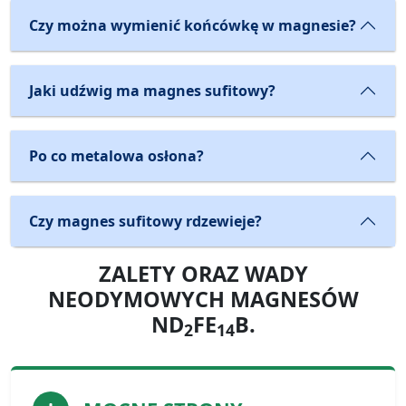
Czy można wymienić końcówkę w magnesie?
Jaki udźwig ma magnes sufitowy?
Po co metalowa osłona?
Czy magnes sufitowy rdzewieje?
ZALETY ORAZ WADY
NEODYMOWYCH MAGNESÓW
ND
FE
B.
2
14