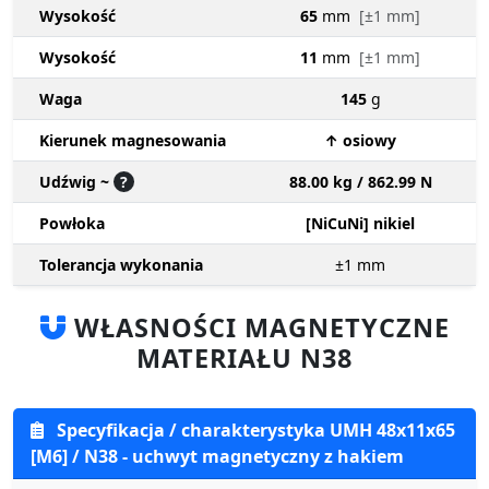
Wysokość
65
mm
[±1 mm]
Wysokość
11
mm
[±1 mm]
Waga
145
g
Kierunek magnesowania
↑ osiowy
Udźwig ~
?
88.00 kg / 862.99 N
Powłoka
[NiCuNi] nikiel
Tolerancja wykonania
±1
mm
WŁASNOŚCI MAGNETYCZNE
MATERIAŁU N38
Specyfikacja / charakterystyka UMH 48x11x65
[M6] / N38 - uchwyt magnetyczny z hakiem