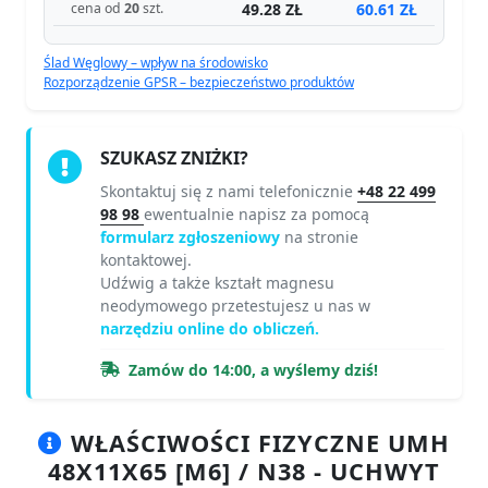
49.28 ZŁ
60.61 ZŁ
cena od
20
szt.
Ślad Węglowy – wpływ na środowisko
Rozporządzenie GPSR – bezpieczeństwo produktów
SZUKASZ ZNIŻKI?
Skontaktuj się z nami telefonicznie
+48 22 499
98 98
ewentualnie napisz za pomocą
formularz zgłoszeniowy
na stronie
kontaktowej.
Udźwig a także kształt magnesu
neodymowego przetestujesz u nas w
narzędziu online do obliczeń.
Zamów do 14:00, a wyślemy dziś!
WŁAŚCIWOŚCI FIZYCZNE UMH
48X11X65 [M6] / N38 - UCHWYT