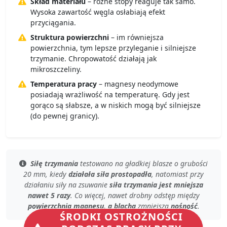
Skład materiału
– różne stopy reaguje tak samo.
Wysoka zawartość węgla osłabiają efekt
przyciągania.
Struktura powierzchni
– im równiejsza
powierzchnia, tym lepsze przyleganie i silniejsze
trzymanie. Chropowatość działają jak
mikroszczeliny.
Temperatura pracy
– magnesy neodymowe
posiadają wrażliwość na temperaturę. Gdy jest
gorąco są słabsze, a w niskich mogą być silniejsze
(do pewnej granicy).
Siłę trzymania
testowano
na gładkiej blasze
o grubości
20 mm, kiedy
działała siła prostopadła
, natomiast przy
działaniu siły na zsuwanie
siła trzymania jest mniejsza
nawet 5 razy
. Co więcej, nawet
drobny odstęp
między
powierzchnią magnesu, a blachą
zmniejsza
nośność
.
ŚRODKI OSTROŻNOŚCI