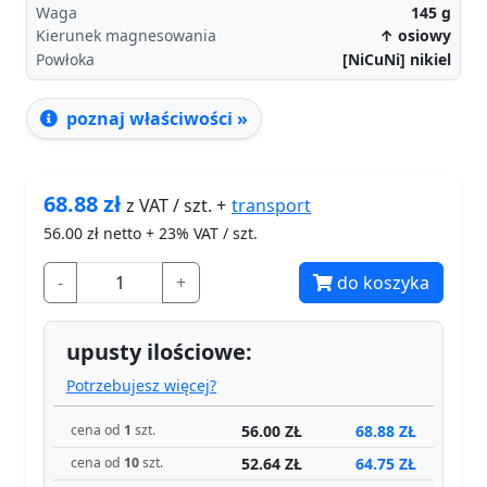
Waga
145
g
Kierunek magnesowania
↑ osiowy
Powłoka
[NiCuNi] nikiel
poznaj właściwości »
68.88
zł
transport
z VAT / szt. +
56.00
zł netto + 23% VAT / szt.
-
+
do koszyka
upusty ilościowe:
Potrzebujesz więcej?
56.00 ZŁ
68.88 ZŁ
cena od
1
szt.
52.64 ZŁ
64.75 ZŁ
cena od
10
szt.