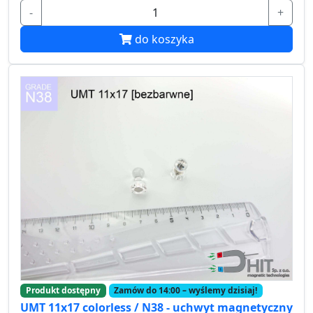
-
+
do koszyka
Produkt dostępny
Zamów do 14:00 – wyślemy dzisiaj!
UMT 11x17 colorless / N38 - uchwyt magnetyczny