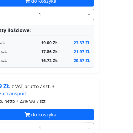
do koszyka
+
ty ilościowe:
19.00 ZŁ
23.37 ZŁ
szt.
17.86 ZŁ
21.97 ZŁ
 szt.
16.72 ZŁ
20.57 ZŁ
 szt.
59
ZŁ
z VAT brutto / szt. +
za
transport
Ł netto + 23% VAT / szt.
do koszyka
+