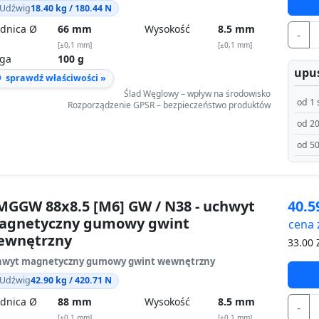
Udźwig
18.40 kg / 180.44 N
dnica Ø
66 mm
Wysokość
8.5 mm
-
[±0,1 mm]
[±0,1 mm]
ga
100 g
upus
sprawdź właściwości »
Ślad Węglowy – wpływ na środowisko
od 1 
Rozporządzenie GPSR – bezpieczeństwo produktów
od 20
od 50
GGW 88x8.5 [M6] GW / N38 - uchwyt
40.
agnetyczny gumowy gwint
cena 
ewnętrzny
33.00
Z
hwyt magnetyczny gumowy gwint wewnętrzny
Udźwig
42.90 kg / 420.71 N
dnica Ø
88 mm
Wysokość
8.5 mm
-
[±0,1 mm]
[±0,1 mm]