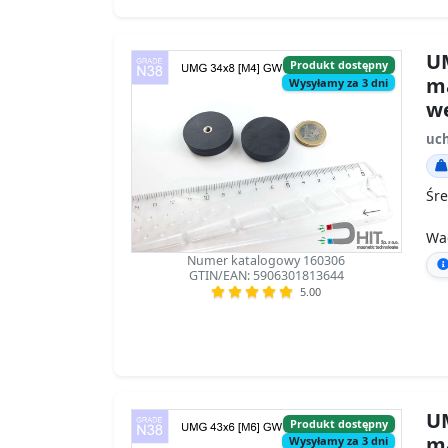
UM
Produkt dostępny
m
Wysyłamy za 3 dni
w
uc
Śre
Wa
Numer katalogowy 160306
GTIN/EAN: 5906301813644
5.00
UM
Produkt dostępny
m
Wysyłamy za 3 dni