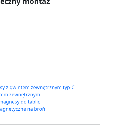
eczny montaż
y z gwintem zewnętrznym typ-C
ntem zewnętrznym
magnesy do tablic
agnetyczne na broń