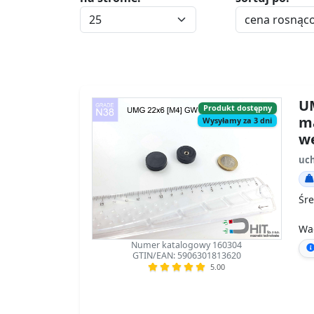
UM
Produkt dostępny
m
Wysyłamy za 3 dni
w
uc
Śre
Wa
Numer katalogowy 160304
GTIN/EAN: 5906301813620
5.00