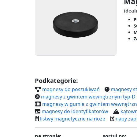
Mag
ideal
P
S
M
Z
Podkategorie:
magnesy do poszukiwań
magnesy st
magnesy z gwintem wewnętrznym typ-D
magnesy w gumie z gwintem wewnętrz
magnesy do identyfikatorów
kątown
listwy magnetyczne na noże
napy zap
na stronie:
sortuj po: