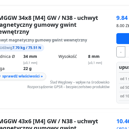
GGW 34x8 [M4] GW / N38 - uchwyt
9.8
agnetyczny gumowy gwint
8.00
ZŁ
ewnętrzny
hwyt magnetyczny gumowy gwint wewnętrzny
Udźwig
7.70 kg / 75.51 N
-
dnica Ø
34 mm
Wysokość
8 mm
[±0,1 mm]
[±0,1 mm]
upus
ga
22 g
sprawdź właściwości »
od 1 
Ślad Węglowy – wpływ na środowisko
Rozporządzenie GPSR – bezpieczeństwo produktów
od 50
od 10
GGW 43x6 [M4] GW / N38 - uchwyt
10.
agnetyczny gumowy gwint
cena 