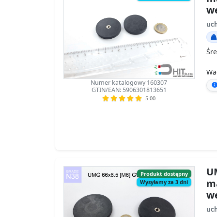
w
uc
Śre
Wa
Numer katalogowy 160307
GTIN/EAN: 5906301813651
5.00
UM
Produkt dostępny
m
Wysyłamy za 3 dni
w
uc