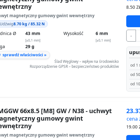
ewnętrzny
8.50
ZŁ
hwyt magnetyczny gumowy gwint wewnętrzny
Udźwig
8.70 kg / 85.32 N
dnica Ø
43 mm
Wysokość
6 mm
-
[±0,1 mm]
[±0,1 mm]
ga
29 g
upus
sprawdź właściwości »
Ślad Węglowy – wpływ na środowisko
od 1 
Rozporządzenie GPSR – bezpieczeństwo produktów
od 50
od 10
GGW 66x8.5 [M8] GW / N38 - uchwyt
23.
agnetyczny gumowy gwint
cena 
ewnętrzny
19.00
Z
hwyt magnetyczny gumowy gwint wewnętrzny