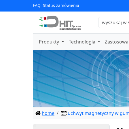
FAQ
Status zamówienia
Produkty
Technologia
Zastosowa
home
uchwyt magnetyczny w gum