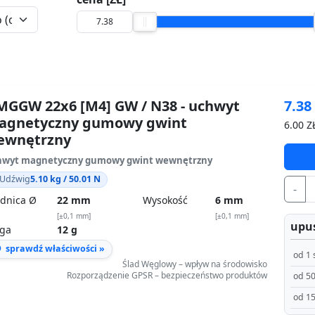
GGW 22x6 [M4] GW / N38 - uchwyt
7.3
agnetyczny gumowy gwint
6.00
ZŁ
ewnętrzny
hwyt magnetyczny gumowy gwint wewnętrzny
Udźwig
5.10 kg / 50.01 N
-
dnica Ø
22 mm
Wysokość
6 mm
[±0,1 mm]
[±0,1 mm]
upus
ga
12 g
sprawdź właściwości »
od 1 
Ślad Węglowy – wpływ na środowisko
Rozporządzenie GPSR – bezpieczeństwo produktów
od 50
od 15