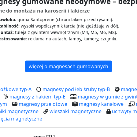
nesy gumowane neodymowe – bezpi
ne do montażu na karoserii i lakierze
owłoka:
guma Santoprene (chroni lakier przed rysami).
tabilność:
wysoki współczynnik tarcia (nie zjeżdżają w dół).
ontaż:
tuleja z gwintem wewnętrznym (M4, M5, M6, M8).
astosowanie:
reklama na autach, lampy, kamery, czujniki.
więcej o magnesach gumowanych
ożkowe typ-A
magnesy pod łeb śruby typ-B
magnes
magnesy z hakiem typ-E
magnesy w gumie z gwi
nym
magnesy przelotowe
magnesy kanałowe
iki magnetyczne
wieszaki magnetyczne
uchwyty m
ięcia magnetyczne
cena [ZŁ]