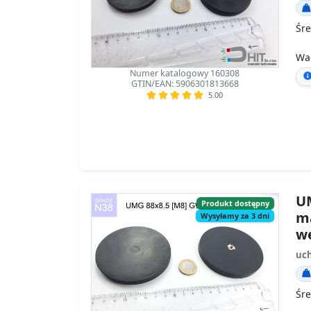
Śre
Wa
Numer katalogowy 160308
GTIN/EAN: 5906301813668
5.00
UM
Produkt dostępny
m
Wysyłamy za 3 dni
w
uc
Śre