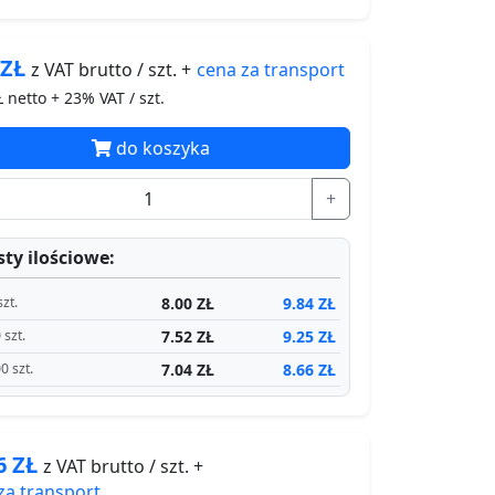
4
ZŁ
cena za
transport
z VAT brutto / szt. +
 netto + 23% VAT / szt.
do koszyka
+
ty ilościowe:
8.00 ZŁ
9.84 ZŁ
szt.
7.52 ZŁ
9.25 ZŁ
 szt.
7.04 ZŁ
8.66 ZŁ
0 szt.
46
ZŁ
z VAT brutto / szt. +
za
transport