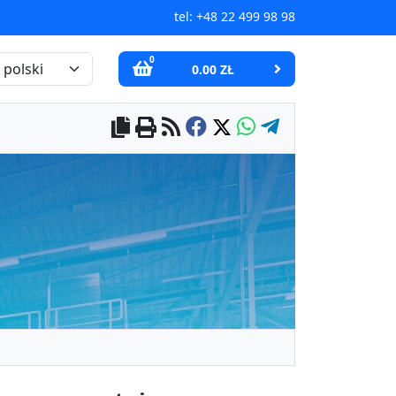
tel:
+48 22 499 98 98
0
0.00 ZŁ