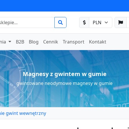
nia
B2B
Blog
Cennik
Transport
Kontakt
Magnesy z gwintem w gumie
gwintowane neodymowe magnesy w gumie
ie gwint wewnętrzny