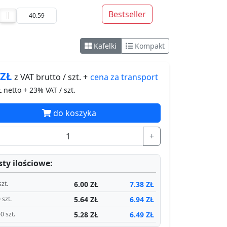
Bestseller
Kafelki
Kompakt
8
ZŁ
cena za
transport
z VAT brutto / szt. +
 netto + 23% VAT / szt.
do koszyka
+
ty ilościowe:
6.00 ZŁ
7.38 ZŁ
szt.
5.64 ZŁ
6.94 ZŁ
 szt.
5.28 ZŁ
6.49 ZŁ
0 szt.