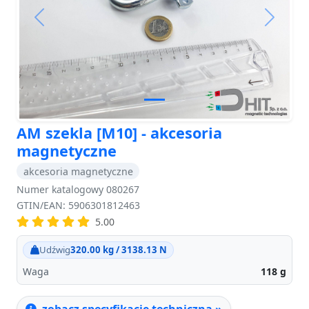
Previous
Next
AM szekla [M10] - akcesoria
magnetyczne
akcesoria magnetyczne
Numer katalogowy 080267
GTIN/EAN: 5906301812463
5.00
Udźwig
320.00 kg / 3138.13 N
Waga
118
g