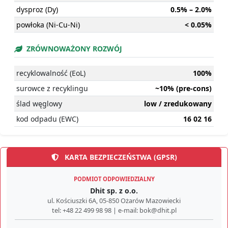
dysproz (Dy)
0.5% – 2.0%
powłoka (Ni-Cu-Ni)
< 0.05%
ZRÓWNOWAŻONY ROZWÓJ
recyklowalność (EoL)
100%
surowce z recyklingu
~10% (pre-cons)
ślad węglowy
low / zredukowany
kod odpadu (EWC)
16 02 16
KARTA BEZPIECZEŃSTWA (GPSR)
PODMIOT ODPOWIEDZIALNY
Dhit sp. z o.o.
ul. Kościuszki 6A, 05-850 Ożarów Mazowiecki
tel: +48 22 499 98 98 | e-mail: bok@dhit.pl