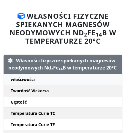
WŁASNOŚCI FIZYCZNE
SPIEKANYCH MAGNESÓW
NEODYMOWYCH ND
FE
B W
2
14
TEMPERATURZE 20°C
Własności fizyczne spiekanych magnesów
neodymowych Nd
Fe
B w temperaturze 20°C
2
14
właściwości
Twardość Vickersa
Gęstość
Temperatura Curie TC
Temperatura Curie TF