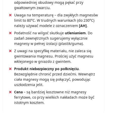
odpowiedniej obudowy mogą pękać przy
gwałtownym zwarciu.
Uwaga na temperaturę – dla zwykłych magnesów
limit to 80°C. W trudnych warunkach (do 230°C)
należy używać modele z oznaczeniem
[AH]
.
Podatność na wilgoć skutkuje
utlenianiem
. Do
zadań zewnętrznych sugerujemy wyłącznie
magnesy w pełnej izolacji (plastik/guma).
Z uwagi na specyfikę materiału, nie zaleca się
gwintowania magnesu. Prościej użyć magnesu
wklejonego w gniazdo z gwintem.
Produkt niebezpieczny po połknięciu
.
Bezwzględnie chronić przed dziećmi. Wewnątrz
ciała magnesy mogą się połączyć, powodując
uszkodzenia jelit.
Cena
– są bardziej kosztowne niż magnesy
ferrytowe, co przy wielkich nakładach może być
istotnym kosztem.