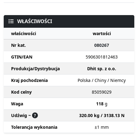
WŁAŚCIWOŚCI
właściwości
wartości
Nr kat.
080267
GTIN/EAN
5906301812463
Produkcja/Dystrybucja
Dhit sp. z o.o.
Kraj pochodzenia
Polska / Chiny / Niemcy
Kod celny
85059029
Waga
118
g
Udźwig ~
?
320.00 kg / 3138.13 N
Tolerancja wykonania
±1
mm