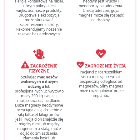
alergię kontaktową na nikiel,
neodym jest kruchy i
którym pokryta jest
nieodporny na uderzenia.
większość nasze produkty.
Unikaj uderzeń, gdyż
Długotrwała ekspozycja
magnes może się rozpaść
może skutkować
na drobiny.
zaczerwienienie skóry.
Rekomendujemy noszenie
rękawic bezlateksowych.
ZAGROŻENIE
ZAGROŻENIE ŻYCIA
FIZYCZNE
Pacjenci z rozrusznikiem
serca muszą utrzymać
Szukając
magnesów
bezpieczną odległość od
walcowych o dużym
magnesów. Silny magnes
udźwigu
lub
może rozregulować pracę
profesjonalnych uchwytów o
implantu.
mocy 200 kg i więcej,
musisz uważać na dłonie.
Duże magnesy neodymowe
przyciągają się do siebie z
siłą kilkuset kilogramów.
Jeśli Twoja dłoń znajdzie się
między nimi lub między
magnesem a stalą, może
dojść do zmiażdżenia,
złamania kości lub