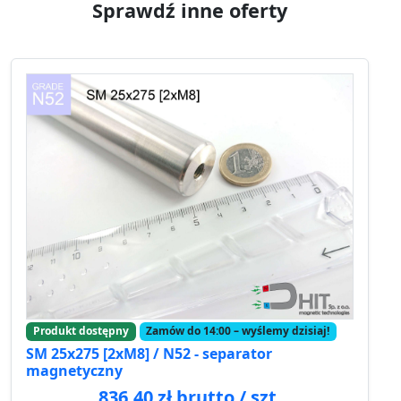
Sprawdź inne oferty
Produkt dostępny
Zamów do 14:00 – wyślemy dzisiaj!
SM 25x275 [2xM8] / N52 - separator
magnetyczny
836.40 zł brutto / szt.