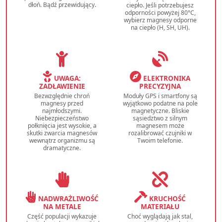
dłoń. Bądź przewidujący.
ciepło. Jeśli potrzebujesz
odporności powyżej 80°C,
wybierz magnesy odporne
na ciepło (H, SH, UH).
UWAGA:
ELEKTRONIKA
ZADŁAWIENIE
PRECYZYJNA
Bezwzględnie chroń
Moduły GPS i smartfony są
magnesy przed
wyjątkowo podatne na pole
najmłodszymi.
magnetyczne. Bliskie
Niebezpieczeństwo
sąsiedztwo z silnym
połknięcia jest wysokie, a
magnesem może
skutki zwarcia magnesów
rozalibrować czujniki w
wewnątrz organizmu są
Twoim telefonie.
dramatyczne.
NADWRAŻLIWOŚĆ
KRUCHOŚĆ
NA METALE
MATERIAŁU
Część populacji wykazuje
Choć wyglądają jak stal,