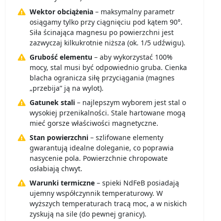
Wektor obciążenia
– maksymalny parametr
osiągamy tylko przy ciągnięciu pod kątem 90°.
Siła ścinająca magnesu po powierzchni jest
zazwyczaj kilkukrotnie niższa (ok. 1/5 udźwigu).
Grubość elementu
– aby wykorzystać 100%
mocy, stal musi być odpowiednio gruba. Cienka
blacha ogranicza siłę przyciągania (magnes
„przebija” ją na wylot).
Gatunek stali
– najlepszym wyborem jest stal o
wysokiej przenikalności. Stale hartowane mogą
mieć gorsze właściwości magnetyczne.
Stan powierzchni
– szlifowane elementy
gwarantują idealne doleganie, co poprawia
nasycenie pola. Powierzchnie chropowate
osłabiają chwyt.
Warunki termiczne
– spieki NdFeB posiadają
ujemny współczynnik temperaturowy. W
wyższych temperaturach tracą moc, a w niskich
zyskują na sile (do pewnej granicy).