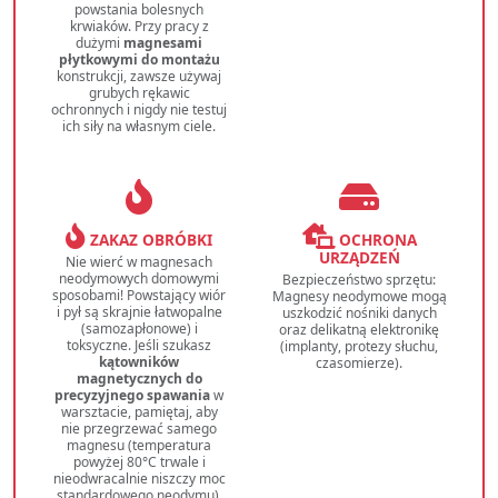
powstania bolesnych
krwiaków. Przy pracy z
dużymi
magnesami
płytkowymi do montażu
konstrukcji, zawsze używaj
grubych rękawic
ochronnych i nigdy nie testuj
ich siły na własnym ciele.
ZAKAZ OBRÓBKI
OCHRONA
URZĄDZEŃ
Nie wierć w magnesach
neodymowych domowymi
Bezpieczeństwo sprzętu:
sposobami! Powstający wiór
Magnesy neodymowe mogą
i pył są skrajnie łatwopalne
uszkodzić nośniki danych
(samozapłonowe) i
oraz delikatną elektronikę
toksyczne. Jeśli szukasz
(implanty, protezy słuchu,
kątowników
czasomierze).
magnetycznych do
precyzyjnego spawania
w
warsztacie, pamiętaj, aby
nie przegrzewać samego
magnesu (temperatura
powyżej 80°C trwale i
nieodwracalnie niszczy moc
standardowego neodymu).