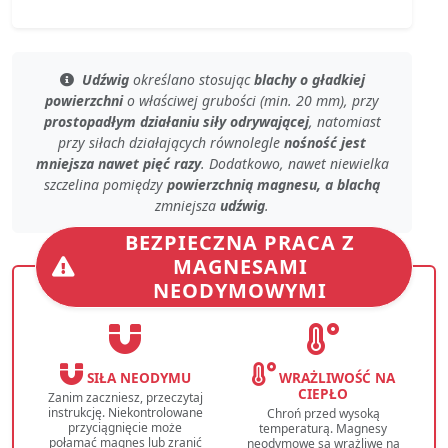
Udźwig
określano stosując
blachy o gładkiej
powierzchni
o
właściwej grubości (min. 20 mm)
, przy
prostopadłym działaniu siły odrywającej
, natomiast
przy
siłach działających równolegle
nośność jest
mniejsza nawet pięć razy
. Dodatkowo, nawet
niewielka
szczelina
pomiędzy
powierzchnią magnesu, a blachą
zmniejsza
udźwig
.
BEZPIECZNA PRACA Z
MAGNESAMI
NEODYMOWYMI
SIŁA NEODYMU
WRAŻLIWOŚĆ NA
CIEPŁO
Zanim zaczniesz, przeczytaj
instrukcję. Niekontrolowane
Chroń przed wysoką
przyciągnięcie może
temperaturą. Magnesy
połamać magnes lub zranić
neodymowe są wrażliwe na