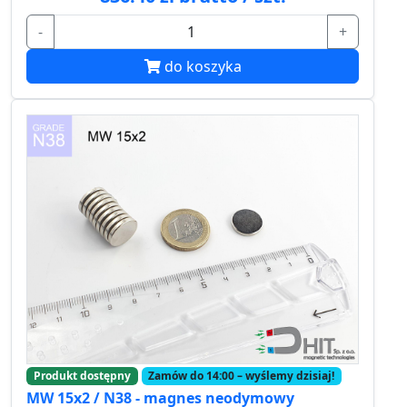
-
+
do koszyka
Produkt dostępny
Zamów do 14:00 – wyślemy dzisiaj!
MW 15x2 / N38 - magnes neodymowy