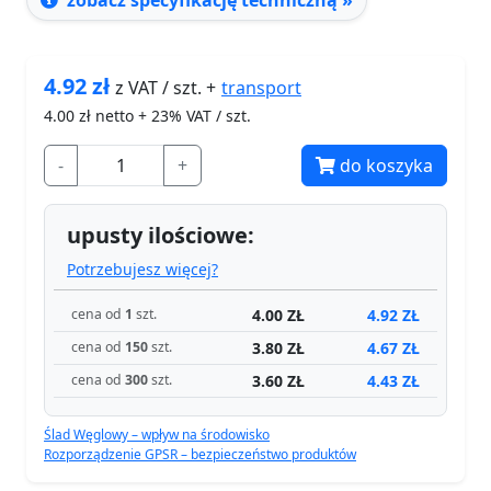
zobacz specyfikację techniczną »
4.92
zł
transport
z VAT / szt. +
4.00
zł netto + 23% VAT / szt.
-
+
do koszyka
upusty ilościowe:
Potrzebujesz więcej?
4.00 ZŁ
4.92 ZŁ
cena od
1
szt.
3.80 ZŁ
4.67 ZŁ
cena od
150
szt.
3.60 ZŁ
4.43 ZŁ
cena od
300
szt.
Ślad Węglowy – wpływ na środowisko
Rozporządzenie GPSR – bezpieczeństwo produktów