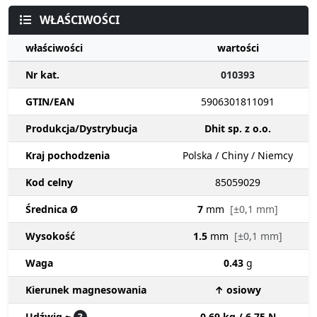
WŁAŚCIWOŚCI
właściwości
wartości
Nr kat.
010393
GTIN/EAN
5906301811091
Produkcja/Dystrybucja
Dhit sp. z o.o.
Kraj pochodzenia
Polska / Chiny / Niemcy
Kod celny
85059029
Średnica Ø
7
mm
[±0,1 mm]
Wysokość
1.5
mm
[±0,1 mm]
Waga
0.43
g
Kierunek magnesowania
↑ osiowy
Udźwig ~
?
0.69 kg / 6.75 N