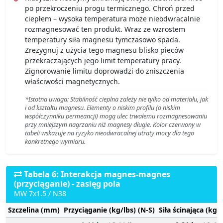
po przekroczeniu progu termicznego. Chroń przed
ciepłem – wysoka temperatura może nieodwracalnie
rozmagnesować ten produkt. Wraz ze wzrostem
temperatury siła magnesu tymczasowo spada.
Zrezygnuj z użycia tego magnesu blisko pieców
przekraczających jego limit temperatury pracy.
Zignorowanie limitu doprowadzi do zniszczenia
właściwości magnetycznych.
*Istotna uwaga: Stabilność cieplna zależy nie tylko od materiału, jak
i od kształtu magnesu. Elementy o niskim profilu (o niskim
współczynniku permeancji) mogą ulec trwałemu rozmagnesowaniu
przy mniejszym nagrzaniu niż magnesy długie. Kolor czerwony w
tabeli wskazuje na ryzyko nieodwracalnej utraty mocy dla tego
konkretnego wymiaru.
Tabela 6: Interakcja magnes-magnes
(przyciąganie) - zasięg pola
MW 7x1.5 / N38
Szczelina (mm)
Przyciąganie (kg/lbs) (N-S)
Siła ścinająca (kg/