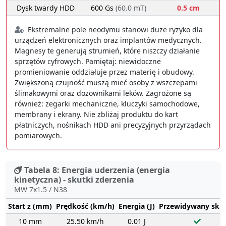
Dysk twardy HDD
600 Gs
(60.0 mT)
0.5 cm
Ekstremalne pole neodymu stanowi duże ryzyko dla
urządzeń elektronicznych oraz implantów medycznych.
Magnesy te generują strumień, które niszczy działanie
sprzętów cyfrowych. Pamiętaj: niewidoczne
promieniowanie oddziałuje przez materię i obudowy.
Zwiększoną czujność muszą mieć osoby z wszczepami
ślimakowymi oraz dozownikami leków. Zagrożone są
również: zegarki mechaniczne, kluczyki samochodowe,
membrany i ekrany. Nie zbliżaj produktu do kart
płatniczych, nośnikach HDD ani precyzyjnych przyrządach
pomiarowych.
Tabela 8: Energia uderzenia (energia
kinetyczna) - skutki zderzenia
MW 7x1.5 / N38
Start z (mm)
Prędkość (km/h)
Energia (J)
Przewidywany sku
10 mm
25.50 km/h
0.01 J