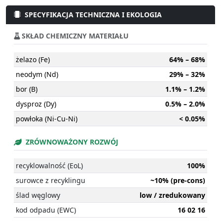
SPECYFIKACJA TECHNICZNA I EKOLOGIA
SKŁAD CHEMICZNY MATERIAŁU
żelazo (Fe)
64% – 68%
neodym (Nd)
29% – 32%
bor (B)
1.1% – 1.2%
dysproz (Dy)
0.5% – 2.0%
powłoka (Ni-Cu-Ni)
< 0.05%
ZRÓWNOWAŻONY ROZWÓJ
recyklowalność (EoL)
100%
surowce z recyklingu
~10% (pre-cons)
ślad węglowy
low / zredukowany
kod odpadu (EWC)
16 02 16