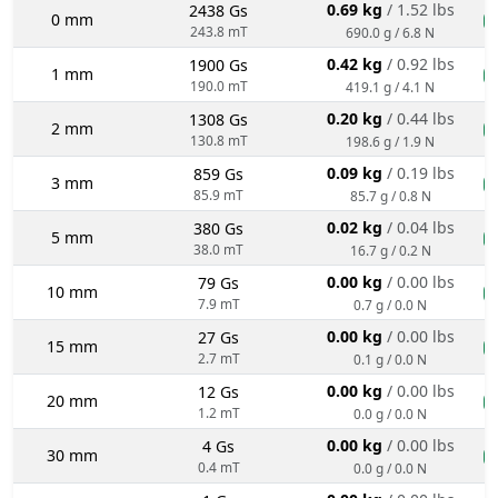
0.69 kg
/ 1.52 lbs
2438 Gs
0 mm
n
243.8 mT
690.0 g / 6.8 N
0.42 kg
/ 0.92 lbs
1900 Gs
1 mm
n
190.0 mT
419.1 g / 4.1 N
0.20 kg
/ 0.44 lbs
1308 Gs
2 mm
n
130.8 mT
198.6 g / 1.9 N
0.09 kg
/ 0.19 lbs
859 Gs
3 mm
n
85.9 mT
85.7 g / 0.8 N
0.02 kg
/ 0.04 lbs
380 Gs
5 mm
n
38.0 mT
16.7 g / 0.2 N
0.00 kg
/ 0.00 lbs
79 Gs
10 mm
n
7.9 mT
0.7 g / 0.0 N
0.00 kg
/ 0.00 lbs
27 Gs
15 mm
n
2.7 mT
0.1 g / 0.0 N
0.00 kg
/ 0.00 lbs
12 Gs
20 mm
n
1.2 mT
0.0 g / 0.0 N
0.00 kg
/ 0.00 lbs
4 Gs
30 mm
n
0.4 mT
0.0 g / 0.0 N