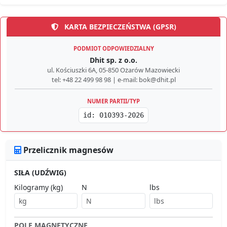
KARTA BEZPIECZEŃSTWA (GPSR)
PODMIOT ODPOWIEDZIALNY
Dhit sp. z o.o.
ul. Kościuszki 6A, 05-850 Ożarów Mazowiecki
tel: +48 22 499 98 98 | e-mail: bok@dhit.pl
NUMER PARTII/TYP
id: 010393-2026
Przelicznik magnesów
SIŁA (UDŹWIG)
Kilogramy (kg)
N
lbs
POLE MAGNETYCZNE