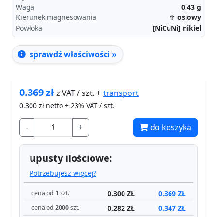
Waga
0.43
g
Kierunek magnesowania
↑ osiowy
Powłoka
[NiCuNi] nikiel
sprawdź właściwości »
0.369
zł
transport
z VAT / szt. +
0.300
zł netto + 23% VAT / szt.
-
+
do koszyka
upusty ilościowe:
Potrzebujesz więcej?
0.300 ZŁ
0.369 ZŁ
cena od
1
szt.
0.282 ZŁ
0.347 ZŁ
cena od
2000
szt.