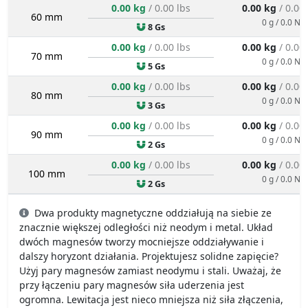
0.00 kg
/ 0.00 lbs
0.00 kg
/ 0.00
60 mm
0 g / 0.0 N
8 Gs
0.00 kg
/ 0.00 lbs
0.00 kg
/ 0.00
70 mm
0 g / 0.0 N
5 Gs
0.00 kg
/ 0.00 lbs
0.00 kg
/ 0.00
80 mm
0 g / 0.0 N
3 Gs
0.00 kg
/ 0.00 lbs
0.00 kg
/ 0.00
90 mm
0 g / 0.0 N
2 Gs
0.00 kg
/ 0.00 lbs
0.00 kg
/ 0.00
100 mm
0 g / 0.0 N
2 Gs
Dwa produkty magnetyczne oddziałują na siebie ze
znacznie większej odległości niż neodym i metal. Układ
dwóch magnesów tworzy mocniejsze oddziaływanie i
dalszy horyzont działania. Projektujesz solidne zapięcie?
Użyj pary magnesów zamiast neodymu i stali. Uważaj, że
przy łączeniu pary magnesów siła uderzenia jest
ogromna. Lewitacja jest nieco mniejsza niż siła złączenia,