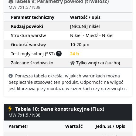
Tabela 9: Parametry powłoki (trwałość)
MW 7x1.5 / N38
Parametr techniczny
Wartość / opis
Rodzaj powłoki
[NiCuNi] nikiel
Struktura warstw
Nikiel - Miedź - Nikiel
Grubość warstwy
10-20 µm
Test mgły solnej (SST)
?
24 h
Zalecane środowisko
Tylko wnętrza (sucho)
Poniższa tabela określa, w jakich warunkach można
bezpiecznie stosować ten produkt. Odporność na wilgoć
jest kluczowa przy montażu w łazienkach czy na zewnątrz.
Tabela 10: Dane konstrukcyjne (Flux)
MW 7x1.5 / N38
Parametr
Wartość
Jedn. SI / Opis