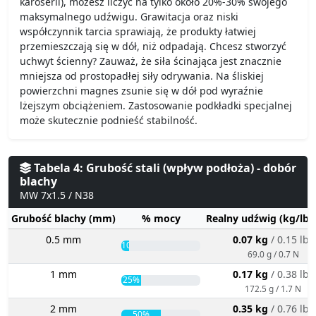
karoserii), możesz liczyć na tylko około 20%-30% swojego
maksymalnego udźwigu. Grawitacja oraz niski
współczynnik tarcia sprawiają, że produkty łatwiej
przemieszczają się w dół, niż odpadają. Chcesz stworzyć
uchwyt ścienny? Zauważ, że siła ścinająca jest znacznie
mniejsza od prostopadłej siły odrywania. Na śliskiej
powierzchni magnes zsunie się w dół pod wyraźnie
lżejszym obciążeniem. Zastosowanie podkładki specjalnej
może skutecznie podnieść stabilność.
Tabela 4: Grubość stali (wpływ podłoża) - dobór
blachy
MW 7x1.5 / N38
Grubość blachy (mm)
% mocy
Realny udźwig (kg/lbs
0.5 mm
0.07 kg
/ 0.15 lbs
10%
69.0 g / 0.7 N
1 mm
0.17 kg
/ 0.38 lbs
25%
172.5 g / 1.7 N
2 mm
0.35 kg
/ 0.76 lbs
50%