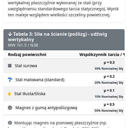
wertykalnej płaszczyźnie wykonanej ze stali (przy
uwzględnieniu standardowego tarcia statycznego). Wynik
ten maleje względem wielkości szczeliny powietrznej.
Tabela 3: Siła na ścianie (poślizg) - udźwig
wertykalny
MW 7x1.5 / N38
Rodzaj powierzchni
Współczynnik tarcia / 
µ = 0.3
Stal surowa
30% Nominalnej Siły
µ = 0.2
Stal malowana (standard)
20% Nominalnej Siły
µ = 0.1
Stal tłusta/śliska
10% Nominalnej Siły
µ = 0.5
Magnes z gumą antypoślizgową
50% Nominalnej Siły
Montując magnes na pionowej płaszczyźnie (np.