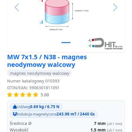
Previous
Next
MW 7x1.5 / N38 - magnes
neodymowy walcowy
magnes neodymowy walcowy
Numer katalogowy 010393
GTIN/EAN: 5906301811091
5.00
Udźwig
0.69 kg / 6.75 N
Indukcja magnetyczna
243.98 mT / 2440 Gs
Średnica Ø
7
mm
[±0,1 mm]
Wysokość
1.5
mm
[±0,1 mm]