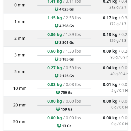
1.41 kg
/ 3.11 lbs
0.21 kg
/ 0.47
0 mm
212 g / 2.1 N
4 025 Gs
1.15 kg
/ 2.53 lbs
0.17 kg
/ 0.38
1 mm
172 g / 1.7 N
4 398 Gs
0.86 kg
/ 1.89 lbs
0.13 kg
/ 0.28
2 mm
129 g / 1.3 N
3 801 Gs
0.60 kg
/ 1.33 lbs
0.09 kg
/ 0.20
3 mm
90 g / 0.9 N
3 185 Gs
0.27 kg
/ 0.59 lbs
0.04 kg
/ 0.09
5 mm
40 g / 0.4 N
2 125 Gs
0.03 kg
/ 0.08 lbs
0.01 kg
/ 0.01
10 mm
5 g / 0.1 N
759 Gs
0.00 kg
/ 0.00 lbs
0.00 kg
/ 0.00
20 mm
0 g / 0.0 N
159 Gs
0.00 kg
/ 0.00 lbs
0.00 kg
/ 0.00
50 mm
0 g / 0.0 N
13 Gs