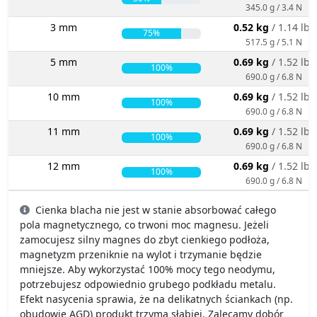
345.0 g / 3.4 N
3 mm
0.52 kg
/ 1.14 lbs
75%
517.5 g / 5.1 N
5 mm
0.69 kg
/ 1.52 lbs
100%
690.0 g / 6.8 N
10 mm
0.69 kg
/ 1.52 lbs
100%
690.0 g / 6.8 N
11 mm
0.69 kg
/ 1.52 lbs
100%
690.0 g / 6.8 N
12 mm
0.69 kg
/ 1.52 lbs
100%
690.0 g / 6.8 N
Cienka blacha nie jest w stanie absorbować całego
pola magnetycznego, co trwoni moc magnesu. Jeżeli
zamocujesz silny magnes do zbyt cienkiego podłoża,
magnetyzm przeniknie na wylot i trzymanie będzie
mniejsze. Aby wykorzystać 100% mocy tego neodymu,
potrzebujesz odpowiednio grubego podkładu metalu.
Efekt nasycenia sprawia, że na delikatnych ściankach (np.
obudowie AGD) produkt trzyma słabiej. Zalecamy dobór