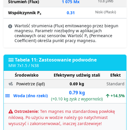
10.8 µWb
Strumień (Flux)
1 075 Mx
Niski (Płaski)
Współczynnik P
0.31
c
Wartość strumienia (Flux) emitowanego przez biegun
magnesu. Parametr niezbędny w aplikacjach
cewkowych oraz sensorów. Wartość P
(Permeance
c
Coefficient) określa punkt pracy magnesu.
Tabela 11: Zastosowanie podwodne
MW 7x1.5 / N38
Środowisko
Efektywny udźwig stali
Efekt
Powietrze (ląd)
0.69 kg
Standard
0.79 kg
Woda (dno rzeki)
+14.5%
(+0.10 kg zysk z wyporności)
Ostrzeżenie:
Ten magnes ma standardową powłokę
niklową. Po użyciu w wodzie należy go natychmiast
wysuszyć i zakonserwować, inaczej zardzewieje!