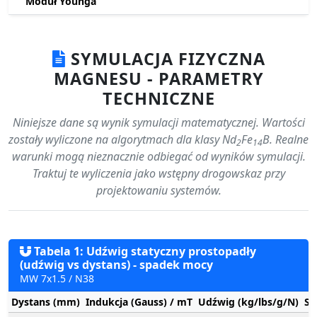
Moduł Younga
SYMULACJA FIZYCZNA
MAGNESU - PARAMETRY
TECHNICZNE
Niniejsze dane są wynik symulacji matematycznej. Wartości
zostały wyliczone na algorytmach dla klasy Nd
Fe
B. Realne
2
14
warunki mogą nieznacznie odbiegać od wyników symulacji.
Traktuj te wyliczenia jako wstępny drogowskaz przy
projektowaniu systemów.
Tabela 1: Udźwig statyczny prostopadły
(udźwig vs dystans) - spadek mocy
MW 7x1.5 / N38
Dystans (mm)
Indukcja (Gauss) / mT
Udźwig (kg/lbs/g/N)
St