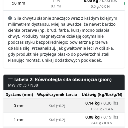
0.00 kg
/ 0.00 lbs
1 Gs
50 mm
n
0.1 mT
0.0 g / 0.0 N
Siła chwytu słabnie znacząco wraz z każdym kolejnym
milimetrem dystansu. Miej na uwadze, że nawet bardzo
cienka przerwa (np. brud, farba, kurz) mocno osłabia
chwyt. Produkty magnetyczne działają optymalnie
podczas styku bezpośredniego; powietrzna przerwa
osłabia siłę. Przeanalizuj, jak gwałtownie leci w dół siła,
gdy produkt nie przylega płasko do powierzchni stali.
Planując montaż, unikaj dodatkowych podkładek.
Tabela 2: Równoległa siła obsunięcia (pion)
MW 7x1.5 / N38
Dystans (mm)
Współczynnik tarcia
Udźwig (kg/lbs/g/N)
0.14 kg
/ 0.30 lbs
0 mm
Stal (~0.2)
138.0 g / 1.4 N
0.08 kg
/ 0.19 lbs
1 mm
Stal (~0.2)
84.0 g / 0.8 N