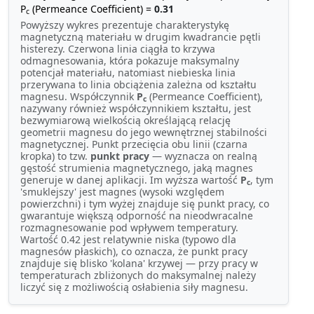
P
(Permeance Coefficient) =
0.31
c
Powyższy wykres prezentuje charakterystykę
magnetyczną materiału w drugim kwadrancie pętli
histerezy. Czerwona linia ciągła to krzywa
odmagnesowania, która pokazuje maksymalny
potencjał materiału, natomiast niebieska linia
przerywana to linia obciążenia zależna od kształtu
magnesu. Współczynnik
P
(Permeance Coefficient),
c
nazywany również współczynnikiem kształtu, jest
bezwymiarową wielkością określającą relację
geometrii magnesu do jego wewnętrznej stabilności
magnetycznej. Punkt przecięcia obu linii (czarna
kropka) to tzw.
punkt pracy
— wyznacza on realną
gęstość strumienia magnetycznego, jaką magnes
generuje w danej aplikacji. Im wyższa wartość
P
, tym
c
'smuklejszy' jest magnes (wysoki względem
powierzchni) i tym wyżej znajduje się punkt pracy, co
gwarantuje większą odporność na nieodwracalne
rozmagnesowanie pod wpływem temperatury.
Wartość 0.42 jest relatywnie niska (typowo dla
magnesów płaskich), co oznacza, że punkt pracy
znajduje się blisko 'kolana' krzywej — przy pracy w
temperaturach zbliżonych do maksymalnej należy
liczyć się z możliwością osłabienia siły magnesu.