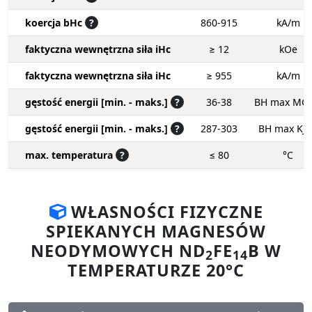
koercja bHc
?
860-915
kA/m
faktyczna wewnętrzna siła iHc
≥ 12
kOe
faktyczna wewnętrzna siła iHc
≥ 955
kA/m
gęstość energii [min. - maks.]
?
36-38
BH max MG
gęstość energii [min. - maks.]
?
287-303
BH max KJ
max. temperatura
?
≤ 80
°C
WŁASNOŚCI FIZYCZNE
SPIEKANYCH MAGNESÓW
NEODYMOWYCH ND
FE
B W
2
14
TEMPERATURZE 20°C