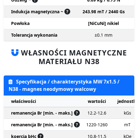
Indukcja magnetyczna ~
?
243.98 mT / 2440 Gs
Powłoka
[NiCuNi] nikiel
Tolerancja wykonania
±0.1
mm
WŁASNOŚCI MAGNETYCZNE
MATERIAŁU N38
Specyfikacja / charakterystyka MW 7x1.5 /
N38 - magnes neodymowy walcowy
właściwości
wartości
jednostki
remanencja Br [min. - maks.]
?
12.2-12.6
kGs
remanencja Br [min. - maks.]
?
1220-1260
mT
koercja bHc
?
10.8-11.5
kOe