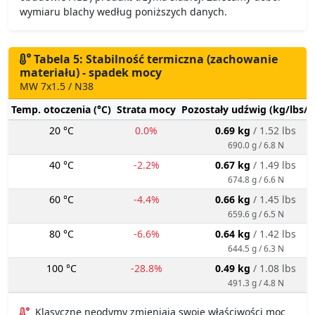
wymiaru blachy według poniższych danych.
Tabela 5: Stabilność termiczna (zachowanie
materiału) - spadek mocy
MW 7x1.5 / N38
Temp. otoczenia (°C)
Strata mocy
Pozostały udźwig (kg/lbs/g
20 °C
0.0%
0.69 kg
/ 1.52 lbs
690.0 g / 6.8 N
40 °C
-2.2%
0.67 kg
/ 1.49 lbs
674.8 g / 6.6 N
60 °C
-4.4%
0.66 kg
/ 1.45 lbs
659.6 g / 6.5 N
80 °C
-6.6%
0.64 kg
/ 1.42 lbs
644.5 g / 6.3 N
100 °C
-28.8%
0.49 kg
/ 1.08 lbs
491.3 g / 4.8 N
Klasyczne neodymy zmieniają swoje właściwości moc