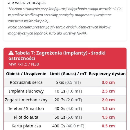
ale wciąż znacząca.
*Poziom strumienia przy konfiguracji odpychania osiąga wartość ~0 Gs
w punkcie środkowym szczeliny pomiędzy magnesami (wzajemne
zniesienie wektorów pola).
Nota: Szacunki prezentują siły tarcia dwóch identycznych bloków
magnetycznych (opór ok. 0.15 dla warstwy Ni-Ni).
Tabela 7: Zagrożenia (implanty) - środki
ostrożności
MW 7x1.5 / N38
Obiekt / Urządzenie
Limit (Gauss) / mT
Bezpieczny dystans
Rozrusznik serca
5 Gs
(0.5 mT)
3.0 cm
Implant słuchowy
10 Gs
(1.0 mT)
2.5 cm
Zegarek mechaniczny
20 Gs
(2.0 mT)
2.0 cm
Telefon / Smartfon
40 Gs
(4.0 mT)
1.5 cm
Pilot do auta
50 Gs
(5.0 mT)
1.5 cm
Karta płatnicza
400 Gs
(40.0 mT)
0.5 cm