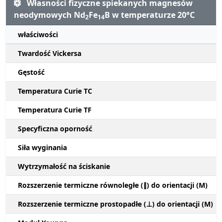
Własności fizyczne spiekanych magnesów
neodymowych Nd
Fe
B w temperaturze 20°C
2
14
właściwości
Twardość Vickersa
Gęstość
Temperatura Curie TC
Temperatura Curie TF
Specyficzna oporność
Siła wyginania
Wytrzymałość na ściskanie
Rozszerzenie termiczne równoległe (∥) do orientacji (M)
Rozszerzenie termiczne prostopadłe (⊥) do orientacji (M)