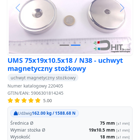
Previous
Next
UMS 75x19x10.5x18 / N38 - uchwyt
magnetyczny stożkowy
uchwyt magnetyczny stożkowy
Numer katalogowy 220405
GTIN/EAN: 5906301814245
5.00
Udźwig
162.00 kg / 1588.68 N
Średnica Ø
75
mm
[±1 mm]
Wymiar stożka Ø
19x10.5
mm
[±1 mm]
Wysokość
18
mm
[±1 mm]