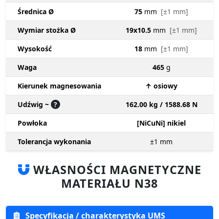
Średnica Ø
75
mm
[±1 mm]
Wymiar stożka Ø
19x10.5
mm
[±1 mm]
Wysokość
18
mm
[±1 mm]
Waga
465
g
Kierunek magnesowania
↑ osiowy
Udźwig ~
?
162.00 kg / 1588.68 N
Powłoka
[NiCuNi] nikiel
Tolerancja wykonania
±1
mm
WŁASNOŚCI MAGNETYCZNE
MATERIAŁU N38
Specyfikacja / charakterystyka UMS