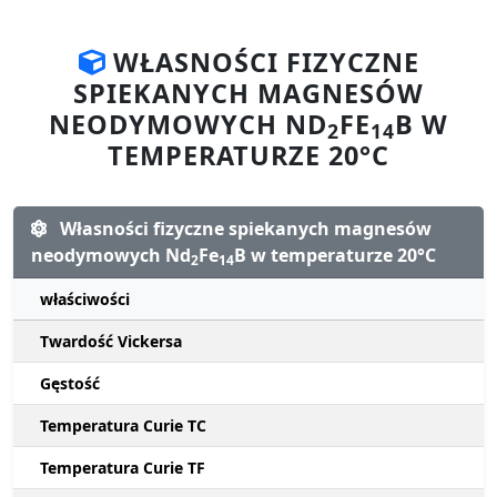
WŁASNOŚCI FIZYCZNE
SPIEKANYCH MAGNESÓW
NEODYMOWYCH ND
FE
B W
2
14
TEMPERATURZE 20°C
Własności fizyczne spiekanych magnesów
neodymowych Nd
Fe
B w temperaturze 20°C
2
14
właściwości
Twardość Vickersa
Gęstość
Temperatura Curie TC
Temperatura Curie TF