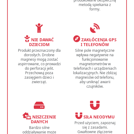
produkowane bezpieczną
metodą spiekania z
formy.
NIE DAWAĆ
ZAKŁÓCENIA GPS
DZIECIOM
I TELEFONÓW
Produkt przeznaczony dla
Silne pole magnetyczne
dorosłych. Drobne
wpływa negatywnie na
magnesy mogą zostać
funkcjonowanie
aspirrowane, co prowadzi
magnetometrów w
do perforacji jelit.
telefonach i urządzeniach
Przechowuj poza
lokalizacyjnych. Nie zbliżaj
zasięgiem dzieci i
magnesów od telefonu,
zwierząt.
aby uniknąć awarii
czujników.
NISZCZENIE
SIŁA NEODYMU
DANYCH
Przed użyciem, zapoznaj
się z zasadami.
Bardzo silne
Gwałtowne złączenie
oddziaływanie może