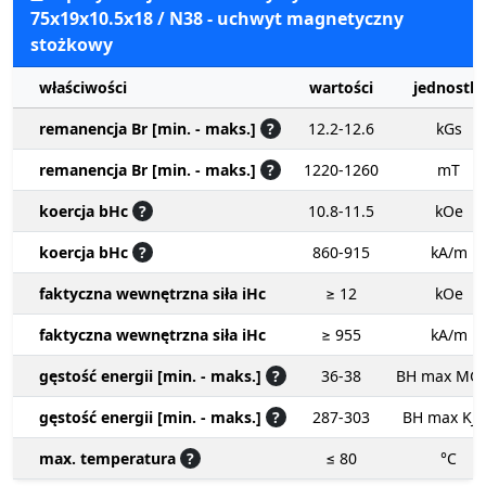
75x19x10.5x18 / N38 - uchwyt magnetyczny
stożkowy
właściwości
wartości
jednostki
remanencja Br [min. - maks.]
?
12.2-12.6
kGs
remanencja Br [min. - maks.]
?
1220-1260
mT
koercja bHc
?
10.8-11.5
kOe
koercja bHc
?
860-915
kA/m
faktyczna wewnętrzna siła iHc
≥ 12
kOe
faktyczna wewnętrzna siła iHc
≥ 955
kA/m
gęstość energii [min. - maks.]
?
36-38
BH max MG
gęstość energii [min. - maks.]
?
287-303
BH max KJ
max. temperatura
?
≤ 80
°C