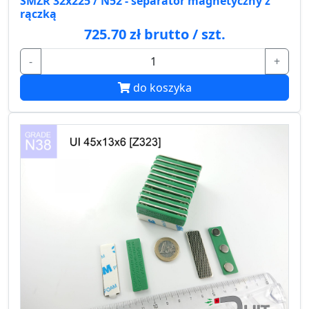
SMZR 32x225 / N52 - separator magnetyczny z
rączką
725.70 zł brutto / szt.
-
+
do koszyka