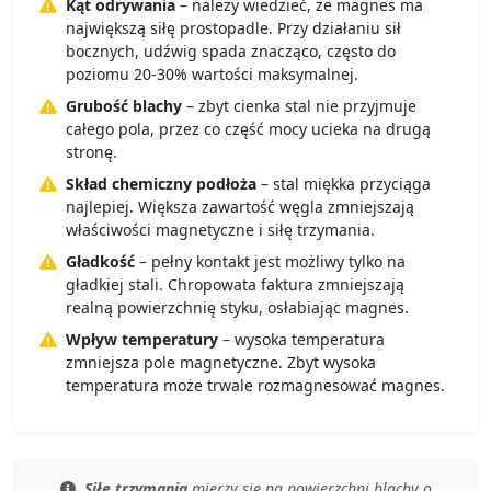
Kąt odrywania
– należy wiedzieć, że magnes ma
największą siłę prostopadle. Przy działaniu sił
bocznych, udźwig spada znacząco, często do
poziomu 20-30% wartości maksymalnej.
Grubość blachy
– zbyt cienka stal nie przyjmuje
całego pola, przez co część mocy ucieka na drugą
stronę.
Skład chemiczny podłoża
– stal miękka przyciąga
najlepiej. Większa zawartość węgla zmniejszają
właściwości magnetyczne i siłę trzymania.
Gładkość
– pełny kontakt jest możliwy tylko na
gładkiej stali. Chropowata faktura zmniejszają
realną powierzchnię styku, osłabiając magnes.
Wpływ temperatury
– wysoka temperatura
zmniejsza pole magnetyczne. Zbyt wysoka
temperatura może trwale rozmagnesować magnes.
Siłę trzymania
mierzy się
na powierzchni blachy
o