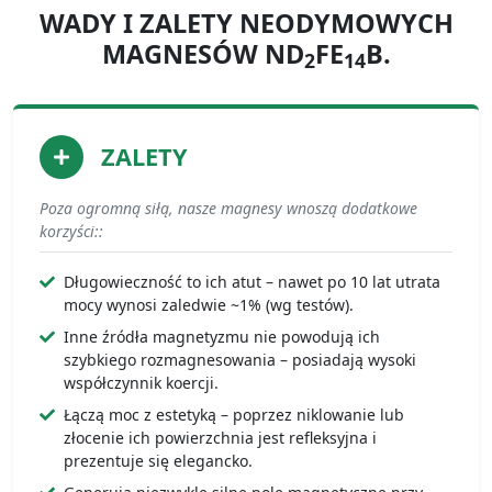
WADY I ZALETY NEODYMOWYCH
MAGNESÓW ND
FE
B.
2
14
ZALETY
Poza ogromną siłą, nasze magnesy wnoszą dodatkowe
korzyści::
Długowieczność to ich atut – nawet po 10 lat utrata
mocy wynosi zaledwie ~1% (wg testów).
Inne źródła magnetyzmu nie powodują ich
szybkiego rozmagnesowania – posiadają wysoki
współczynnik koercji.
Łączą moc z estetyką – poprzez niklowanie lub
złocenie ich powierzchnia jest refleksyjna i
prezentuje się elegancko.