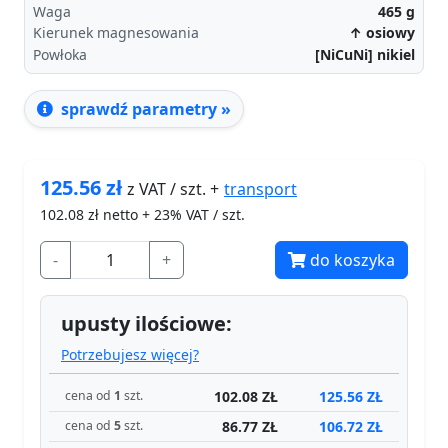
Waga
465
g
Kierunek magnesowania
↑ osiowy
Powłoka
[NiCuNi] nikiel
sprawdź parametry »
125.56
zł
transport
z VAT / szt. +
102.08
zł netto + 23% VAT / szt.
-
+
do koszyka
upusty ilościowe:
Potrzebujesz więcej?
102.08 ZŁ
125.56 ZŁ
cena od
1
szt.
86.77 ZŁ
106.72 ZŁ
cena od
5
szt.