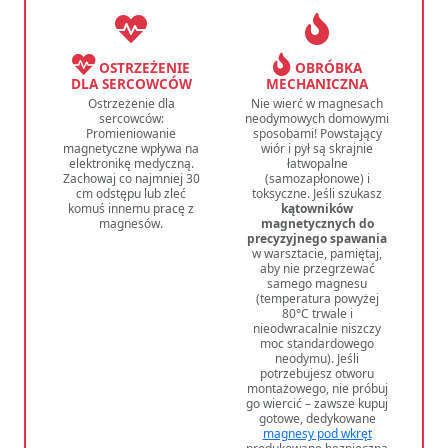
OSTRZEŻENIE
OBRÓBKA
DLA SERCOWCÓW
MECHANICZNA
Ostrzeżenie dla
Nie wierć w magnesach
sercowców:
neodymowych domowymi
Promieniowanie
sposobami! Powstający
magnetyczne wpływa na
wiór i pył są skrajnie
elektronikę medyczną.
łatwopalne
Zachowaj co najmniej 30
(samozapłonowe) i
cm odstępu lub zleć
toksyczne. Jeśli szukasz
komuś innemu pracę z
kątowników
magnesów.
magnetycznych do
precyzyjnego spawania
w warsztacie, pamiętaj,
aby nie przegrzewać
samego magnesu
(temperatura powyżej
80°C trwale i
nieodwracalnie niszczy
moc standardowego
neodymu). Jeśli
potrzebujesz otworu
montażowego, nie próbuj
go wiercić – zawsze kupuj
gotowe, dedykowane
magnesy pod wkręt