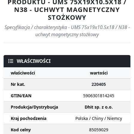
PRODUKTU - UMS 75X19X10.5X18 /
N38 - UCHWYT MAGNETYCZNY
STOŻKOWY
Specyfikacja / charakterystyka - UMS 75x19x10.5x18 / N38 -
uchwyt magnetyczny stożkowy
WŁAŚCIWOŚCI
właściwości
wartości
Nr kat.
220405
GTIN/EAN
5906301814245
Produkcja/Dystrybucja
Dhit sp. z o.o.
Kraj pochodzenia
Polska / Chiny / Niemcy
Kod celny
85059029