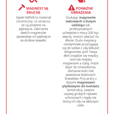
MAGNESY SĄ
POWAŻNE
KRUCHE
OBRAŻENIA
Spieki NdFeB to materiał
Szukając
magnesów
ceramiczny, co oznacza,
walcowych o dużym
że są podatne na
udźwigu
lub
pęknięcia. Zderzenie
profesjonalnych
dwóch magnesów
uchwytów o mocy 200 kg i
spowoduje ich pęknięcie
więcej, musisz uważać na
na drobne kawałki.
dłonie. Duże magnesy
neodymowe przyciągają
się do siebie z siłą kilkuset
kilogramów. Jeśli Twoja
dłoń znajdzie się między
nimi lub między
magnesem a stalą, może
dojść do zmiażdżenia,
złamania kości lub
powstania bolesnych
krwiaków. Przy pracy z
dużymi
magnesami
płytkowymi do montażu
konstrukcji, zawsze
używaj grubych rękawic
ochronnych i nigdy nie
testuj ich siły na własnym
ciele.