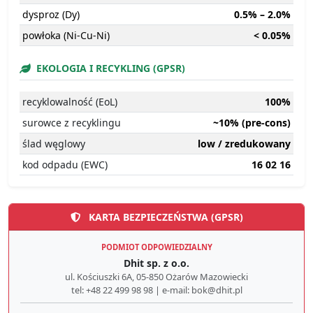
dysproz (Dy)
0.5% – 2.0%
powłoka (Ni-Cu-Ni)
< 0.05%
EKOLOGIA I RECYKLING (GPSR)
recyklowalność (EoL)
100%
surowce z recyklingu
~10% (pre-cons)
ślad węglowy
low / zredukowany
kod odpadu (EWC)
16 02 16
KARTA BEZPIECZEŃSTWA (GPSR)
PODMIOT ODPOWIEDZIALNY
Dhit sp. z o.o.
ul. Kościuszki 6A, 05-850 Ożarów Mazowiecki
tel: +48 22 499 98 98 | e-mail: bok@dhit.pl