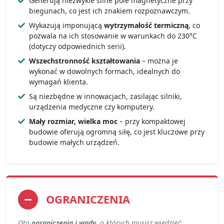
Generują niezwykle silne pole magnetyczne przy
biegunach, co jest ich znakiem rozpoznawczym.
Wykazują imponującą
wytrzymałość termiczną
, co
pozwala na ich stosowanie w warunkach do 230°C
(dotyczy odpowiednich serii).
Wszechstronność kształtowania
– można je
wykonać w dowolnych formach, idealnych do
wymagań klienta.
Są niezbędne w innowacjach, zasilając silniki,
urządzenia medyczne czy komputery.
Mały rozmiar, wielka moc
– przy kompaktowej
budowie oferują ogromną siłę, co jest kluczowe przy
budowie małych urządzeń.
OGRANICZENIA
Oto
ograniczenia i wady
, o których musisz wiedzieć: