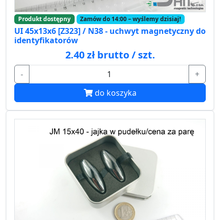
Produkt dostępny
Zamów do 14:00 – wyślemy dzisiaj!
UI 45x13x6 [Z323] / N38 - uchwyt magnetyczny do
identyfikatorów
2.40 zł brutto / szt.
-
+
do koszyka