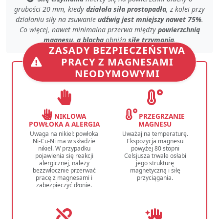
grubości 20 mm, kiedy
działała siła prostopadła
, z kolei przy
działaniu siły na zsuwanie
udźwig jest mniejszy nawet 75%
.
Co więcej, nawet
minimalna przerwa
między
powierzchnią
magnesu, a blachą
obniża
siłę trzymania
.
ZASADY BEZPIECZEŃSTWA
PRACY Z MAGNESAMI
NEODYMOWYMI
NIKLOWA
PRZEGRZANIE
POWŁOKA A ALERGIA
MAGNESU
Uwaga na nikiel: powłoka
Uważaj na temperaturę.
Ni-Cu-Ni ma w składzie
Ekspozycja magnesu
nikiel. W przypadku
powyżej 80 stopni
pojawienia się reakcji
Celsjusza trwale osłabi
alergicznej, należy
jego strukturę
bezzwłocznie przerwać
magnetyczną i siłę
pracę z magnesami i
przyciągania.
zabezpieczyć dłonie.