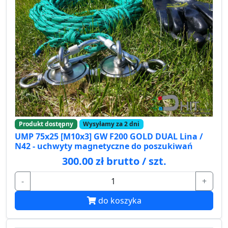
Produkt dostępny
Wysyłamy za 2 dni
UMP 75x25 [M10x3] GW F200 GOLD DUAL Lina /
N42 - uchwyty magnetyczne do poszukiwań
300.00 zł brutto / szt.
-
+
do koszyka