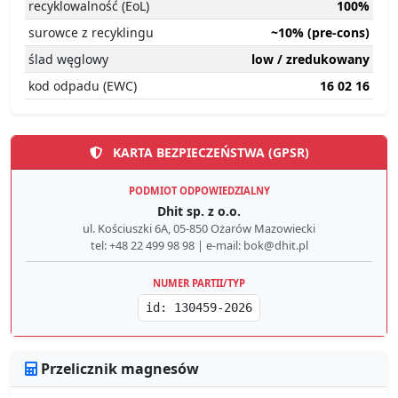
recyklowalność (EoL)
100%
surowce z recyklingu
~10% (pre-cons)
ślad węglowy
low / zredukowany
kod odpadu (EWC)
16 02 16
KARTA BEZPIECZEŃSTWA (GPSR)
PODMIOT ODPOWIEDZIALNY
Dhit sp. z o.o.
ul. Kościuszki 6A, 05-850 Ożarów Mazowiecki
tel: +48 22 499 98 98 | e-mail: bok@dhit.pl
NUMER PARTII/TYP
id: 130459-2026
Przelicznik magnesów