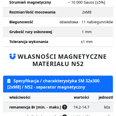
Strumień magnetyczny
~ 10 000
Gauss [±5%]
Rozmiar/ilość mocowania
2xM8
Biegunowość
obwodowa - 11 nabiegunników
Grubość rury osłonowej
1
mm
Tolerancja wykonania
±1
mm
WŁASNOŚCI MAGNETYCZNE
MATERIAŁU N52
Specyfikacja / charakterystyka SM 32x300
[2xM8] / N52 - separator magnetyczny
właściwości
wartości
jednostki
remanencja Br [min. - maks.]
?
14.2-14.7
kGs