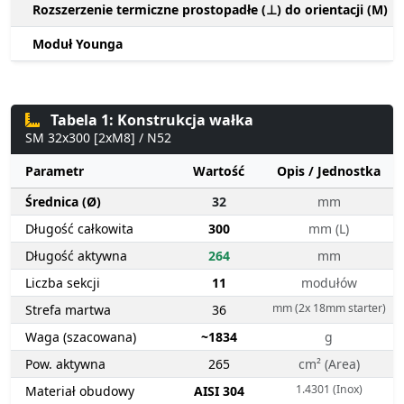
Rozszerzenie termiczne prostopadłe (⊥) do orientacji (M)
Moduł Younga
Tabela 1: Konstrukcja wałka
SM 32x300 [2xM8] / N52
Parametr
Wartość
Opis / Jednostka
Średnica (Ø)
32
mm
Długość całkowita
300
mm (L)
Długość aktywna
264
mm
Liczba sekcji
11
modułów
mm (2x 18mm starter)
Strefa martwa
36
Waga (szacowana)
~1834
g
Pow. aktywna
265
cm² (Area)
1.4301 (Inox)
Materiał obudowy
AISI 304