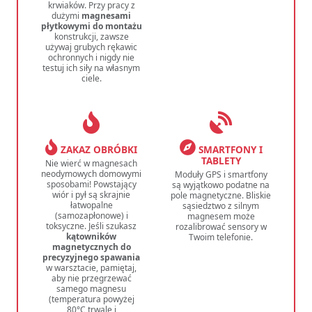
krwiaków. Przy pracy z
dużymi
magnesami
płytkowymi do montażu
konstrukcji, zawsze
używaj grubych rękawic
ochronnych i nigdy nie
testuj ich siły na własnym
ciele.
ZAKAZ OBRÓBKI
SMARTFONY I
TABLETY
Nie wierć w magnesach
neodymowych domowymi
Moduły GPS i smartfony
sposobami! Powstający
są wyjątkowo podatne na
wiór i pył są skrajnie
pole magnetyczne. Bliskie
łatwopalne
sąsiedztwo z silnym
(samozapłonowe) i
magnesem może
toksyczne. Jeśli szukasz
rozalibrować sensory w
kątowników
Twoim telefonie.
magnetycznych do
precyzyjnego spawania
w warsztacie, pamiętaj,
aby nie przegrzewać
samego magnesu
(temperatura powyżej
80°C trwale i