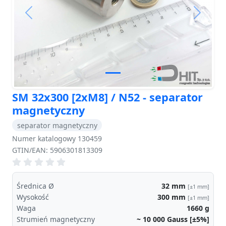
Previous
Next
SM 32x300 [2xM8] / N52 - separator
magnetyczny
separator magnetyczny
Numer katalogowy 130459
GTIN/EAN: 5906301813309
Średnica Ø
32
mm
[±1 mm]
Wysokość
300
mm
[±1 mm]
Waga
1660
g
Strumień magnetyczny
~ 10 000
Gauss [±5%]