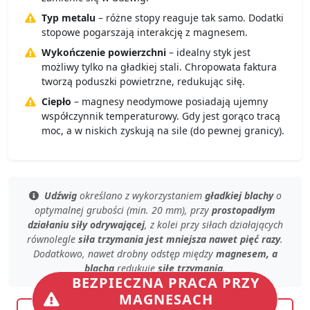
Typ metalu
– różne stopy reaguje tak samo. Dodatki
stopowe pogarszają interakcję z magnesem.
Wykończenie powierzchni
– idealny styk jest
możliwy tylko na gładkiej stali. Chropowata faktura
tworzą poduszki powietrzne, redukując siłę.
Ciepło
– magnesy neodymowe posiadają ujemny
współczynnik temperaturowy. Gdy jest gorąco tracą
moc, a w niskich zyskują na sile (do pewnej granicy).
Udźwig
określano z wykorzystaniem
gładkiej blachy
o
optymalnej grubości (min. 20 mm)
, przy
prostopadłym
działaniu siły odrywającej
, z kolei przy
siłach działających
równolegle
siła trzymania jest mniejsza nawet pięć razy
.
Dodatkowo, nawet
drobny odstęp
między
magnesem, a
blachą
redukuje
siłę trzymania
.
BEZPIECZNA PRACA PRZY
MAGNESACH