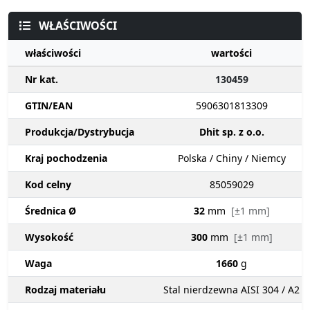
WŁAŚCIWOŚCI
właściwości
wartości
Nr kat.
130459
GTIN/EAN
5906301813309
Produkcja/Dystrybucja
Dhit sp. z o.o.
Kraj pochodzenia
Polska / Chiny / Niemcy
Kod celny
85059029
Średnica Ø
32
mm
[±1 mm]
Wysokość
300
mm
[±1 mm]
Waga
1660
g
Rodzaj materiału
Stal nierdzewna AISI 304 / A2