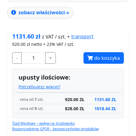
zobacz właściwości »
1131.60
zł
transport
z VAT / szt. +
920.00
zł netto + 23% VAT / szt.
-
+
do koszyka
upusty ilościowe:
Potrzebujesz więcej?
920.00 ZŁ
1131.60 ZŁ
cena od
1
szt.
828.00 ZŁ
1018.44 ZŁ
cena od
5
szt.
Ślad Węglowy – wpływ na środowisko
Rozporządzenie GPSR – bezpieczeństwo produktów