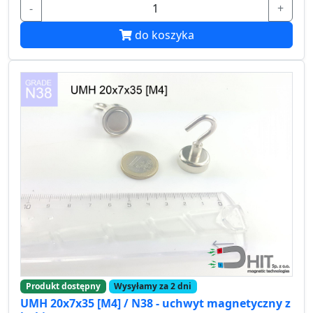
-
+
do koszyka
Produkt dostępny
Wysyłamy za 2 dni
UMH 20x7x35 [M4] / N38 - uchwyt magnetyczny z