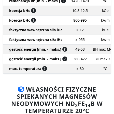
remanencja Br [min. - maks.]
?
1420-1470
mT
koercja bHc
?
10.8-12.5
kOe
koercja bHc
?
860-995
kA/m
faktyczna wewnętrzna siła iHc
≥ 12
kOe
faktyczna wewnętrzna siła iHc
≥ 955
kA/m
gęstość energii [min. - maks.]
?
48-53
BH max MG
gęstość energii [min. - maks.]
?
380-422
BH max KJ
max. temperatura
?
≤ 80
°C
WŁASNOŚCI FIZYCZNE
SPIEKANYCH MAGNESÓW
NEODYMOWYCH ND
FE
B W
2
14
TEMPERATURZE 20°C