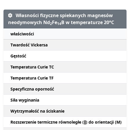
Własności fizyczne spiekanych magnesów
neodymowych Nd
Fe
B w temperaturze 20°C
2
14
właściwości
Twardość Vickersa
Gęstość
Temperatura Curie TC
Temperatura Curie TF
Specyficzna oporność
Siła wyginania
Wytrzymałość na ściskanie
Rozszerzenie termiczne równoległe (∥) do orientacji (M)