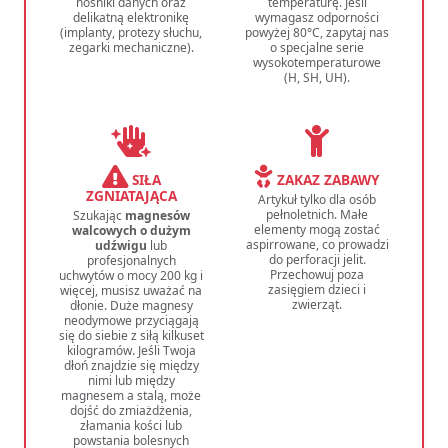
nośniki danych oraz
temperaturę. Jeśli
delikatną elektronikę
wymagasz odporności
(implanty, protezy słuchu,
powyżej 80°C, zapytaj nas
zegarki mechaniczne).
o specjalne serie
wysokotemperaturowe
(H, SH, UH).
SIŁA
ZAKAZ ZABAWY
ZGNIATAJĄCA
Artykuł tylko dla osób
pełnoletnich. Małe
Szukając
magnesów
elementy mogą zostać
walcowych o dużym
aspirrowane, co prowadzi
udźwigu
lub
do perforacji jelit.
profesjonalnych
Przechowuj poza
uchwytów o mocy 200 kg i
zasięgiem dzieci i
więcej, musisz uważać na
zwierząt.
dłonie. Duże magnesy
neodymowe przyciągają
się do siebie z siłą kilkuset
kilogramów. Jeśli Twoja
dłoń znajdzie się między
nimi lub między
magnesem a stalą, może
dojść do zmiażdżenia,
złamania kości lub
powstania bolesnych