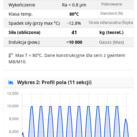
Polerowane
Wykończenie
Ra < 0.8 µm
Standard (N)
Klasa temp.
80°C
Strata odwracalna (fizyka)
Spadek siły (przy max °C)
-12.8%
Siła (obliczona)
41
kg (teoret.)
Indukcja (pow.)
~10 000
Gauss (Max)
Max T = 80°C. Dane konstrukcyjne dla serii z gwintem
M8/M10.
Wykres 2: Profil pola (11 sekcji)