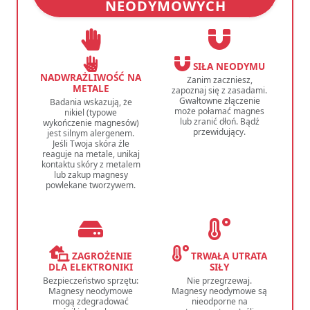
NEODYMOWYCH
SIŁA NEODYMU
NADWRAŻLIWOŚĆ NA
Zanim zaczniesz,
METALE
zapoznaj się z zasadami.
Gwałtowne złączenie
Badania wskazują, że
może połamać magnes
nikiel (typowe
lub zranić dłoń. Bądź
wykończenie magnesów)
przewidujący.
jest silnym alergenem.
Jeśli Twoja skóra źle
reaguje na metale, unikaj
kontaktu skóry z metalem
lub zakup magnesy
powlekane tworzywem.
ZAGROŻENIE
TRWAŁA UTRATA
DLA ELEKTRONIKI
SIŁY
Bezpieczeństwo sprzętu:
Nie przegrzewaj.
Magnesy neodymowe
Magnesy neodymowe są
mogą zdegradować
nieodporne na