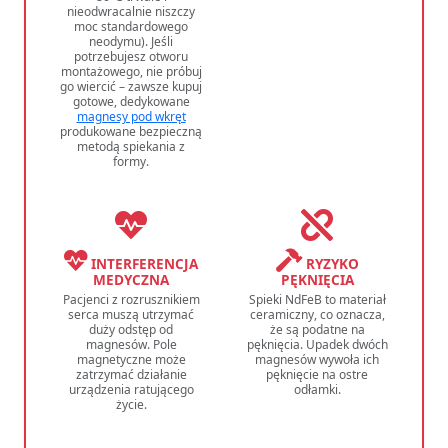
nieodwracalnie niszczy
moc standardowego
neodymu). Jeśli
potrzebujesz otworu
montażowego, nie próbuj
go wiercić – zawsze kupuj
gotowe, dedykowane
magnesy pod wkręt
produkowane bezpieczną
metodą spiekania z
formy.
INTERFERENCJA
RYZYKO
MEDYCZNA
PĘKNIĘCIA
Pacjenci z rozrusznikiem
Spieki NdFeB to materiał
serca muszą utrzymać
ceramiczny, co oznacza,
duży odstęp od
że są podatne na
magnesów. Pole
pęknięcia. Upadek dwóch
magnetyczne może
magnesów wywoła ich
zatrzymać działanie
pęknięcie na ostre
urządzenia ratującego
odłamki.
życie.