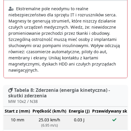
Ekstremalne pole neodymu to realne
niebezpieczeństwo dla sprzętu IT i rozruszników serca.
Magnesy te generują strumień, które niszczy działanie
czułych urządzeń medycznych. Wiedz, że: niewidoczne
promieniowanie przechodzi przez tkanki i obudowy.
Szczególną ostrożność muszą mieć osoby z implantami
słuchowymi oraz pompami insulinowymi. Wpływ odczują
również: czasomierze automatyczne, piloty do aut,
membrany i ekrany. Unikaj kontaktu z kartami
magnetycznymi, dyskach HDD ani czułych przyrządach
nawigacyjnych.
Tabela 8: Zderzenia (energia kinetyczna) -
skutki zderzenia
MW 10x2 / N38
Start z (mm)
Prędkość (km/h)
Energia (J)
Przewidywany sku
10 mm
25.03 km/h
0.03 J
(6.95 m/s)