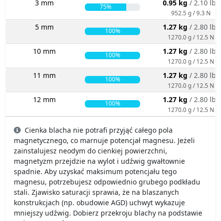
3 mm
0.95 kg
/ 2.10 lbs
75%
952.5 g / 9.3 N
5 mm
1.27 kg
/ 2.80 lbs
100%
1270.0 g / 12.5 N
10 mm
1.27 kg
/ 2.80 lbs
100%
1270.0 g / 12.5 N
11 mm
1.27 kg
/ 2.80 lbs
100%
1270.0 g / 12.5 N
12 mm
1.27 kg
/ 2.80 lbs
100%
1270.0 g / 12.5 N
Cienka blacha nie potrafi przyjąć całego pola
magnetycznego, co marnuje potencjał magnesu. Jeżeli
zainstalujesz neodym do cienkiej powierzchni,
magnetyzm przejdzie na wylot i udźwig gwałtownie
spadnie. Aby uzyskać maksimum potencjału tego
magnesu, potrzebujesz odpowiednio grubego podkładu
stali. Zjawisko saturacji sprawia, że na blaszanych
konstrukcjach (np. obudowie AGD) uchwyt wykazuje
mniejszy udźwig. Dobierz przekroju blachy na podstawie