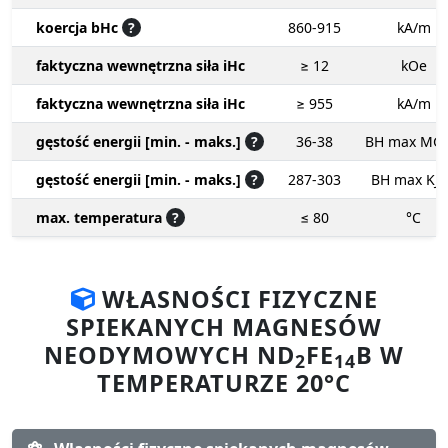
koercja bHc
?
860-915
kA/m
faktyczna wewnętrzna siła iHc
≥ 12
kOe
faktyczna wewnętrzna siła iHc
≥ 955
kA/m
gęstość energii [min. - maks.]
?
36-38
BH max MG
gęstość energii [min. - maks.]
?
287-303
BH max KJ
max. temperatura
?
≤ 80
°C
WŁASNOŚCI FIZYCZNE
SPIEKANYCH MAGNESÓW
NEODYMOWYCH ND
FE
B W
2
14
TEMPERATURZE 20°C