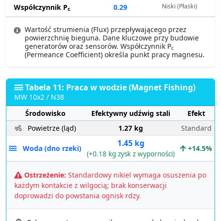
Niski (Płaski)
Współczynnik P
0.29
c
Wartość strumienia (Flux) przepływającego przez
powierzchnię bieguna. Dane kluczowe przy budowie
generatorów oraz sensorów. Współczynnik P
c
(Permeance Coefficient) określa punkt pracy magnesu.
Tabela 11: Praca w wodzie (Magnet Fishing)
MW 10x2 / N38
Środowisko
Efektywny udźwig stali
Efekt
Powietrze (ląd)
1.27 kg
Standard
1.45 kg
Woda (dno rzeki)
+14.5%
(+0.18 kg zysk z wyporności)
Ostrzeżenie:
Standardowy nikiel wymaga osuszenia po
każdym kontakcie z wilgocią; brak konserwacji
doprowadzi do powstania ognisk rdzy.