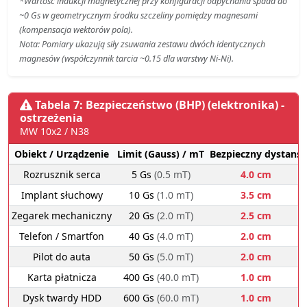
*Wartość indukcji magnetycznej przy konfiguracji odpychania spada do
~0 Gs w geometrycznym środku szczeliny pomiędzy magnesami
(kompensacja wektorów pola).
Nota: Pomiary ukazują siły zsuwania zestawu dwóch identycznych
magnesów (współczynnik tarcia ~0.15 dla warstwy Ni-Ni).
Tabela 7: Bezpieczeństwo (BHP) (elektronika) -
ostrzeżenia
MW 10x2 / N38
Obiekt / Urządzenie
Limit (Gauss) / mT
Bezpieczny dystans
Rozrusznik serca
5 Gs
(0.5 mT)
4.0 cm
Implant słuchowy
10 Gs
(1.0 mT)
3.5 cm
Zegarek mechaniczny
20 Gs
(2.0 mT)
2.5 cm
Telefon / Smartfon
40 Gs
(4.0 mT)
2.0 cm
Pilot do auta
50 Gs
(5.0 mT)
2.0 cm
Karta płatnicza
400 Gs
(40.0 mT)
1.0 cm
Dysk twardy HDD
600 Gs
(60.0 mT)
1.0 cm