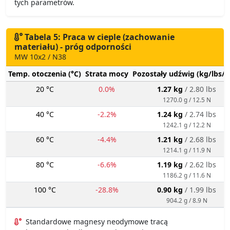
tych parametrów.
Tabela 5: Praca w cieple (zachowanie
materiału) - próg odporności
MW 10x2 / N38
Temp. otoczenia (°C)
Strata mocy
Pozostały udźwig (kg/lbs/g
20 °C
0.0%
1.27 kg
/ 2.80 lbs
1270.0 g / 12.5 N
40 °C
-2.2%
1.24 kg
/ 2.74 lbs
1242.1 g / 12.2 N
60 °C
-4.4%
1.21 kg
/ 2.68 lbs
1214.1 g / 11.9 N
80 °C
-6.6%
1.19 kg
/ 2.62 lbs
1186.2 g / 11.6 N
100 °C
-28.8%
0.90 kg
/ 1.99 lbs
904.2 g / 8.9 N
Standardowe magnesy neodymowe tracą