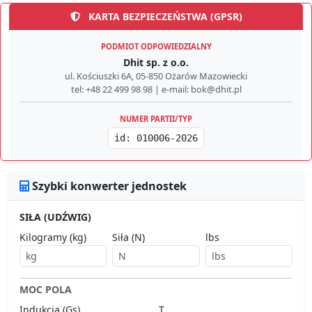
KARTA BEZPIECZEŃSTWA (GPSR)
PODMIOT ODPOWIEDZIALNY
Dhit sp. z o.o.
ul. Kościuszki 6A, 05-850 Ożarów Mazowiecki
tel: +48 22 499 98 98 | e-mail: bok@dhit.pl
NUMER PARTII/TYP
id: 010006-2026
Szybki konwerter jednostek
SIŁA (UDŹWIG)
Kilogramy (kg)
Siła (N)
lbs
MOC POLA
Indukcja (Gs)
T