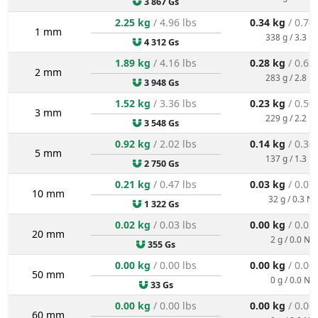
3 867 Gs
2.25 kg
/ 4.96 lbs
0.34 kg
/ 0.74
1 mm
338 g / 3.3 N
4 312 Gs
1.89 kg
/ 4.16 lbs
0.28 kg
/ 0.62
2 mm
283 g / 2.8 N
3 948 Gs
1.52 kg
/ 3.36 lbs
0.23 kg
/ 0.50
3 mm
229 g / 2.2 N
3 548 Gs
0.92 kg
/ 2.02 lbs
0.14 kg
/ 0.30
5 mm
137 g / 1.3 N
2 750 Gs
0.21 kg
/ 0.47 lbs
0.03 kg
/ 0.07
10 mm
32 g / 0.3 N
1 322 Gs
0.02 kg
/ 0.03 lbs
0.00 kg
/ 0.01
20 mm
2 g / 0.0 N
355 Gs
0.00 kg
/ 0.00 lbs
0.00 kg
/ 0.00
50 mm
0 g / 0.0 N
33 Gs
0.00 kg
/ 0.00 lbs
0.00 kg
/ 0.00
60 mm