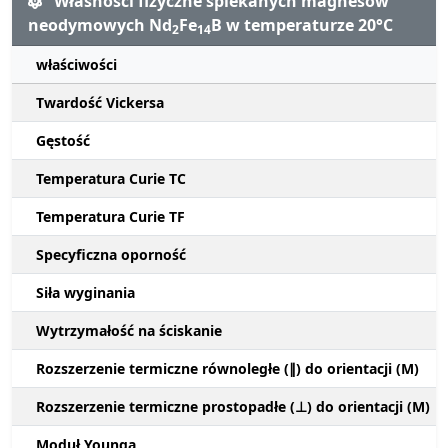
Własności fizyczne spiekanych magnesów
neodymowych Nd
Fe
B w temperaturze 20°C
2
14
właściwości
Twardość Vickersa
Gęstość
Temperatura Curie TC
Temperatura Curie TF
Specyficzna oporność
Siła wyginania
Wytrzymałość na ściskanie
Rozszerzenie termiczne równoległe (∥) do orientacji (M)
Rozszerzenie termiczne prostopadłe (⊥) do orientacji (M)
Moduł Younga