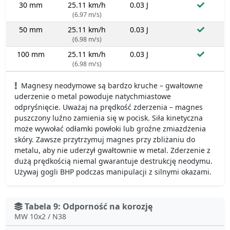
30 mm
25.11 km/h
0.03 J
(6.97 m/s)
50 mm
25.11 km/h
0.03 J
(6.98 m/s)
100 mm
25.11 km/h
0.03 J
(6.98 m/s)
Magnesy neodymowe są bardzo kruche – gwałtowne
uderzenie o metal powoduje natychmiastowe
odpryśnięcie. Uważaj na prędkość zderzenia – magnes
puszczony luźno zamienia się w pocisk. Siła kinetyczna
może wywołać odłamki powłoki lub groźne zmiażdżenia
skóry. Zawsze przytrzymuj magnes przy zbliżaniu do
metalu, aby nie uderzył gwałtownie w metal. Zderzenie z
dużą prędkością niemal gwarantuje destrukcję neodymu.
Używaj gogli BHP podczas manipulacji z silnymi okazami.
Tabela 9: Odporność na korozję
MW 10x2 / N38