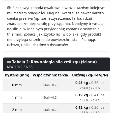
Siła chwytu spada gwałtownie wraz z każdym kolejnym
milimetrem odległości. Miej na uwadze, że nawet bardzo
cienka przerwa (np. zanieczyszczenia, farba, rdza)
znacząco zmniejsza siłę przyciągania. Neodymy trzymają
najsilniej w idealnym przyleganiu; dystans drastycznie
tnie moc. Zobacz, jak szybko leci w dół siła, gdy produkt
nie przylega szczelnie do powierzchni stali. Planując
uchwyt, unikaj zbędnych dystansów.
Tabela 2: Równoległa siła ześlizgu (ściana)
MW 10x2 / N38
Dystans (mm)
Współczynnik tarcia
Udźwig (kg/lbs/g/N)
0.25 kg
/ 0.56 lbs
0 mm
Stal (~0.2)
254.0 g / 2.5 N
0.19 kg
/ 0.41 lbs
1 mm
Stal (~0.2)
188.0 g / 1.8 N
0.12 kg
/ 0.26 lbs
2 mm
Stal (~0.2)
118.0 g / 1.2 N