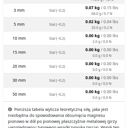
0.07 kg
/ 0.15 lbs
3 mm
Stal (~0.2)
68.0 g / 0.7 N
0.02 kg
/ 0.04 lbs
5 mm
Stal (~0.2)
20.0 g / 0.2 N
0.00 kg
/ 0.00 lbs
10 mm
Stal (~0.2)
2.0 g / 0.0 N
0.00 kg
/ 0.00 lbs
15 mm
Stal (~0.2)
0.0 g / 0.0 N
0.00 kg
/ 0.00 lbs
20 mm
Stal (~0.2)
0.0 g / 0.0 N
0.00 kg
/ 0.00 lbs
30 mm
Stal (~0.2)
0.0 g / 0.0 N
0.00 kg
/ 0.00 lbs
50 mm
Stal (~0.2)
0.0 g / 0.0 N
Poniższa tabela wylicza teoretyczną siłę, jaka jest
niezbędna do spowodowania obsunięcia magnesu
pionowo w dół po pionowej płaszczyźnie metalowej (przy
uwzględnieniu typowego współczynnika tarcia). Wynik ten