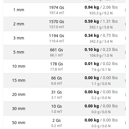
0.94 kg
/ 2.06 lbs
1974 Gs
1 mm
n
197.4 mT
935.3 g / 9.2 N
0.59 kg
/ 1.31 lbs
1570 Gs
2 mm
n
157.0 mT
592.1 g / 5.8 N
0.34 kg
/ 0.75 lbs
1194 Gs
3 mm
n
119.4 mT
342.3 g / 3.4 N
0.10 kg
/ 0.23 lbs
661 Gs
5 mm
n
66.1 mT
104.9 g / 1.0 N
0.01 kg
/ 0.02 lbs
178 Gs
10 mm
n
17.8 mT
7.6 g / 0.1 N
0.00 kg
/ 0.00 lbs
66 Gs
15 mm
n
6.6 mT
1.1 g / 0.0 N
0.00 kg
/ 0.00 lbs
31 Gs
20 mm
n
3.1 mT
0.2 g / 0.0 N
0.00 kg
/ 0.00 lbs
10 Gs
30 mm
n
1.0 mT
0.0 g / 0.0 N
0.00 kg
/ 0.00 lbs
2 Gs
50 mm
n
0.2 mT
0.0 g / 0.0 N