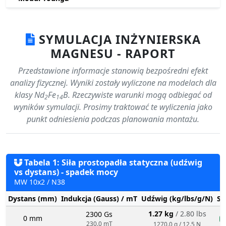
SYMULACJA INŻYNIERSKA
MAGNESU - RAPORT
Przedstawione informacje stanowią bezpośredni efekt
analizy fizycznej. Wyniki zostały wyliczone na modelach dla
klasy Nd
Fe
B. Rzeczywiste warunki mogą odbiegać od
2
14
wyników symulacji. Prosimy traktować te wyliczenia jako
punkt odniesienia podczas planowania montażu.
Tabela 1: Siła prostopadła statyczna (udźwig
vs dystans) - spadek mocy
MW 10x2 / N38
Dystans (mm)
Indukcja (Gauss) / mT
Udźwig (kg/lbs/g/N)
St
1.27 kg
/ 2.80 lbs
2300 Gs
0 mm
n
230.0 mT
1270.0 g / 12.5 N