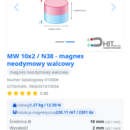
Previous
Next
MW 10x2 / N38 - magnes
neodymowy walcowy
magnes neodymowy walcowy
Numer katalogowy 010006
GTIN/EAN: 5906301810056
5.00
Udźwig
1.27 kg / 12.50 N
Indukcja magnetyczna
230.11 mT / 2301 Gs
Średnica Ø
10
mm
[±0,1 mm]
Wysokość
2
mm
[±0,1 mm]