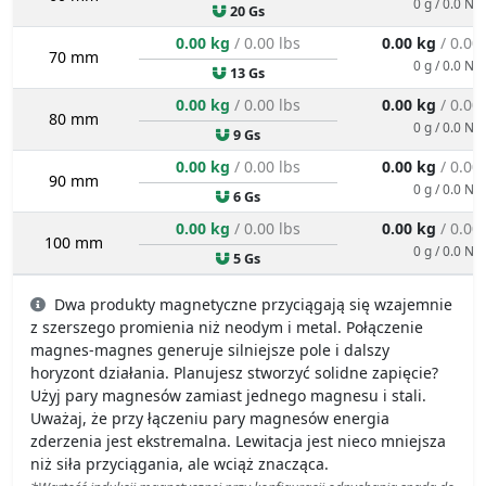
0 g / 0.0 N
20 Gs
0.00 kg
/ 0.00 lbs
0.00 kg
/ 0.00
70 mm
0 g / 0.0 N
13 Gs
0.00 kg
/ 0.00 lbs
0.00 kg
/ 0.00
80 mm
0 g / 0.0 N
9 Gs
0.00 kg
/ 0.00 lbs
0.00 kg
/ 0.00
90 mm
0 g / 0.0 N
6 Gs
0.00 kg
/ 0.00 lbs
0.00 kg
/ 0.00
100 mm
0 g / 0.0 N
5 Gs
Dwa produkty magnetyczne przyciągają się wzajemnie
z szerszego promienia niż neodym i metal. Połączenie
magnes-magnes generuje silniejsze pole i dalszy
horyzont działania. Planujesz stworzyć solidne zapięcie?
Użyj pary magnesów zamiast jednego magnesu i stali.
Uważaj, że przy łączeniu pary magnesów energia
zderzenia jest ekstremalna. Lewitacja jest nieco mniejsza
niż siła przyciągania, ale wciąż znacząca.