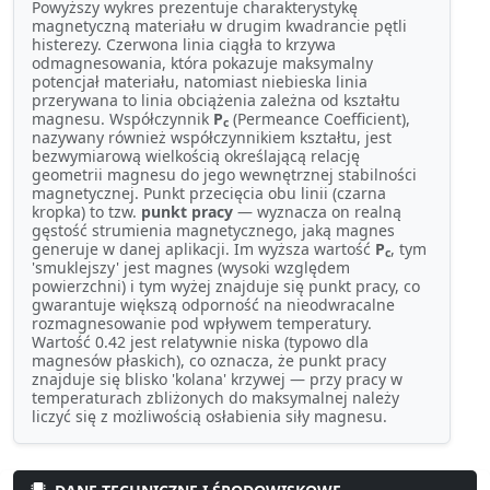
Powyższy wykres prezentuje charakterystykę
magnetyczną materiału w drugim kwadrancie pętli
histerezy. Czerwona linia ciągła to krzywa
odmagnesowania, która pokazuje maksymalny
potencjał materiału, natomiast niebieska linia
przerywana to linia obciążenia zależna od kształtu
magnesu. Współczynnik
P
(Permeance Coefficient),
c
nazywany również współczynnikiem kształtu, jest
bezwymiarową wielkością określającą relację
geometrii magnesu do jego wewnętrznej stabilności
magnetycznej. Punkt przecięcia obu linii (czarna
kropka) to tzw.
punkt pracy
— wyznacza on realną
gęstość strumienia magnetycznego, jaką magnes
generuje w danej aplikacji. Im wyższa wartość
P
, tym
c
'smuklejszy' jest magnes (wysoki względem
powierzchni) i tym wyżej znajduje się punkt pracy, co
gwarantuje większą odporność na nieodwracalne
rozmagnesowanie pod wpływem temperatury.
Wartość 0.42 jest relatywnie niska (typowo dla
magnesów płaskich), co oznacza, że punkt pracy
znajduje się blisko 'kolana' krzywej — przy pracy w
temperaturach zbliżonych do maksymalnej należy
liczyć się z możliwością osłabienia siły magnesu.