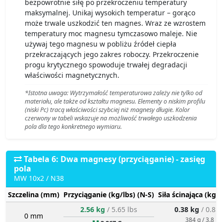
bezpowrotnie siłę po przekroczeniu temperatury
maksymalnej. Unikaj wysokich temperatur – gorąco
może trwale uszkodzić ten magnes. Wraz ze wzrostem
temperatury moc magnesu tymczasowo maleje. Nie
używaj tego magnesu w pobliżu źródeł ciepła
przekraczających jego zakres roboczy. Przekroczenie
progu krytycznego spowoduje trwałej degradacji
właściwości magnetycznych.
*Istotna uwaga: Wytrzymałość temperaturowa zależy nie tylko od
materiału, ale także od kształtu magnesu. Elementy o niskim profilu
(niski Pc) tracą właściwości szybciej niż magnesy długie. Kolor
czerwony w tabeli wskazuje na możliwość trwałego uszkodzenia
pola dla tego konkretnego wymiaru.
Tabela 6: Dwa magnesy (przyciąganie) - zasięg
pola
MW 10x2 / N38
Szczelina (mm)
Przyciąganie (kg/lbs) (N-S)
Siła ścinająca (kg/
2.56 kg
/ 5.65 lbs
0.38 kg
/ 0.85
0 mm
384 g / 3.8 N