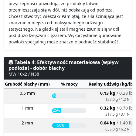
przyczepności powodują, że produkty łatwiej
przemieszczają się w dół, niż odskakują od podłoża.
Chcesz stworzyć wieszak? Pamiętaj, że siła ścinająca jest
znacznie mniejsza od maksymalnego udźwigu
statycznego. Na gładkiej stali magnes zsunie się w dół
pod dużo lżejszym ciężarem. Wykorzystanie gumowanej
powłoki specjalnej może znacznie podnieść stabilność.
Tabela 4: Efektywność materiałowa (wpływ
podłoża) - dobór blachy
MW 10x2 / N38
Grubość blachy (mm)
% mocy
Realny udźwig (kg/lbs
0.5 mm
0.13 kg
/ 0.28 lbs
10%
127.0 g / 1.2 N
1 mm
0.32 kg
/ 0.70 lbs
25%
317.5 g / 3.1 N
2 mm
0.64 kg
/ 1.40 lbs
50%
635.0 g / 6.2 N