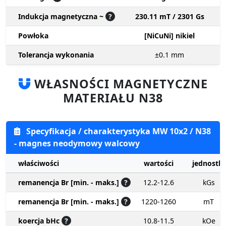
Indukcja magnetyczna ~
?
230.11 mT / 2301 Gs
Powłoka
[NiCuNi] nikiel
Tolerancja wykonania
±0.1
mm
WŁASNOŚCI MAGNETYCZNE
MATERIAŁU N38
Specyfikacja / charakterystyka MW 10x2 / N38
- magnes neodymowy walcowy
właściwości
wartości
jednostki
remanencja Br [min. - maks.]
?
12.2-12.6
kGs
remanencja Br [min. - maks.]
?
1220-1260
mT
koercja bHc
?
10.8-11.5
kOe