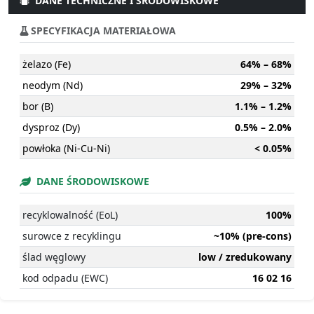
DANE TECHNICZNE I ŚRODOWISKOWE
SPECYFIKACJA MATERIAŁOWA
żelazo (Fe)
64% – 68%
neodym (Nd)
29% – 32%
bor (B)
1.1% – 1.2%
dysproz (Dy)
0.5% – 2.0%
powłoka (Ni-Cu-Ni)
< 0.05%
DANE ŚRODOWISKOWE
recyklowalność (EoL)
100%
surowce z recyklingu
~10% (pre-cons)
ślad węglowy
low / zredukowany
kod odpadu (EWC)
16 02 16