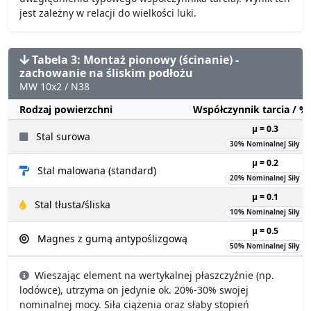
jest zależny w relacji do wielkości luki.
Tabela 3: Montaż pionowy (ścinanie) -
zachowanie na śliskim podłożu
MW 10x2 / N38
Rodzaj powierzchni
Współczynnik tarcia / 
µ = 0.3
Stal surowa
30% Nominalnej Siły
µ = 0.2
Stal malowana (standard)
20% Nominalnej Siły
µ = 0.1
Stal tłusta/śliska
10% Nominalnej Siły
µ = 0.5
Magnes z gumą antypoślizgową
50% Nominalnej Siły
Wieszając element na wertykalnej płaszczyźnie (np.
lodówce), utrzyma on jedynie ok. 20%-30% swojej
nominalnej mocy. Siła ciążenia oraz słaby stopień