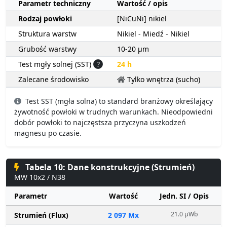
Parametr techniczny
Wartość / opis
Rodzaj powłoki
[NiCuNi] nikiel
Struktura warstw
Nikiel - Miedź - Nikiel
Grubość warstwy
10-20 µm
Test mgły solnej (SST)
?
24 h
Zalecane środowisko
Tylko wnętrza (sucho)
Test SST (mgła solna) to standard branżowy określający
żywotność powłoki w trudnych warunkach. Nieodpowiedni
dobór powłoki to najczęstsza przyczyna uszkodzeń
magnesu po czasie.
Tabela 10: Dane konstrukcyjne (Strumień)
MW 10x2 / N38
Parametr
Wartość
Jedn. SI / Opis
21.0 µWb
Strumień (Flux)
2 097 Mx