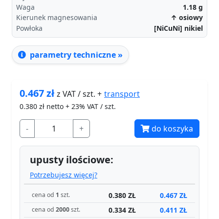
Waga
1.18
g
Kierunek magnesowania
↑ osiowy
Powłoka
[NiCuNi] nikiel
parametry techniczne »
0.467
zł
transport
z VAT / szt. +
0.380
zł netto + 23% VAT / szt.
-
+
do koszyka
upusty ilościowe:
Potrzebujesz więcej?
0.380 ZŁ
0.467 ZŁ
cena od
1
szt.
0.334 ZŁ
0.411 ZŁ
cena od
2000
szt.