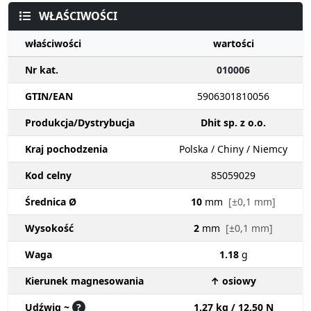
WŁAŚCIWOŚCI
właściwości
wartości
Nr kat.
010006
GTIN/EAN
5906301810056
Produkcja/Dystrybucja
Dhit sp. z o.o.
Kraj pochodzenia
Polska / Chiny / Niemcy
Kod celny
85059029
Średnica Ø
10
mm
[±0,1 mm]
Wysokość
2
mm
[±0,1 mm]
Waga
1.18
g
Kierunek magnesowania
↑ osiowy
Udźwig ~
?
1.27 kg / 12.50 N