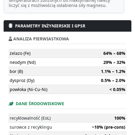
temperaturach zbliżonych do maksymalnej należy
liczyć się z możliwością osłabienia siły magnesu.
PARAMETRY INŻYNIERSKIE I GPSR
ANALIZA PIERWIASTKOWA
żelazo (Fe)
64% – 68%
neodym (Nd)
29% – 32%
bor (B)
1.1% – 1.2%
dysproz (Dy)
0.5% – 2.0%
powłoka (Ni-Cu-Ni)
< 0.05%
DANE ŚRODOWISKOWE
recyklowalność (EoL)
100%
surowce z recyklingu
~10% (pre-cons)