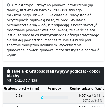
Umieszczając uchwyt na pionowej powierzchni (np.
tablicy), utrzyma on tylko ok. 20%-30% swojego
maksymalnego udźwigu. Siła ciążenia i słaby stopień
przyczepności wpływają na to, że produkty łatwiej
przemieszczają się w dół, niż odpadają. Chcesz stworzyć
mocowanie pionowe? Weź pod uwagę, że siła ścinająca
jest dużo słabsza od maksymalnego udźwigu statycznego.
Na śliskiej powierzchni magnes zsunie się w dół pod
znacznie mniejszym ładunkiem. Wykorzystanie
gumowanej powłoki gumowej może drastycznie poprawić
wynik.
Tabela 4: Grubość stali (wpływ podłoża) - dobór
blachy
MP 40x22x10 / N38
Grubość blachy (mm)
% mocy
Realny udźwig (kg/lbs
0.5 mm
0.97 kg
/ 2.13 lbs
5%
967.0 g / 9.5 N