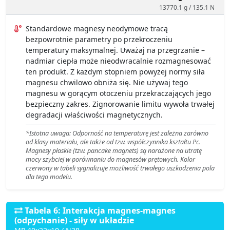
13770.1 g / 135.1 N
Standardowe magnesy neodymowe tracą
bezpowrotnie parametry po przekroczeniu
temperatury maksymalnej. Uważaj na przegrzanie –
nadmiar ciepła może nieodwracalnie rozmagnesować
ten produkt. Z każdym stopniem powyżej normy siła
magnesu chwilowo obniża się. Nie używaj tego
magnesu w gorącym otoczeniu przekraczających jego
bezpieczny zakres. Zignorowanie limitu wywoła trwałej
degradacji właściwości magnetycznych.
*Istotna uwaga: Odporność na temperaturę jest zależna zarówno
od klasy materiału, ale także od tzw. współczynnika kształtu Pc.
Magnesy płaskie (tzw. pancake magnets) są narażone na utratę
mocy szybciej w porównaniu do magnesów prętowych. Kolor
czerwony w tabeli sygnalizuje możliwość trwałego uszkodzenia pola
dla tego modelu.
Tabela 6: Interakcja magnes-magnes
(odpychanie) - siły w układzie