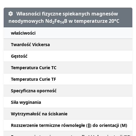
Własności fizyczne spiekanych magnesów
neodymowych Nd
Fe
B w temperaturze 20°C
2
14
właściwości
Twardość Vickersa
Gęstość
Temperatura Curie TC
Temperatura Curie TF
Specyficzna oporność
Siła wyginania
Wytrzymałość na ściskanie
Rozszerzenie termiczne równoległe (∥) do orientacji (M)