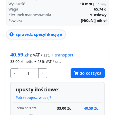
Wysokość
10
mm
[±0,1 mm]
Waga
65.74
g
Kierunek magnesowania
↑ osiowy
Powłoka
[NiCuNi] nikiel
sprawdź specyfikację »
40.59
zł
transport
z VAT / szt. +
33.00
zł netto + 23% VAT / szt.
-
+
do koszyka
upusty ilościowe:
Potrzebujesz więcej?
33.00 ZŁ
40.59 ZŁ
cena od
1
szt.