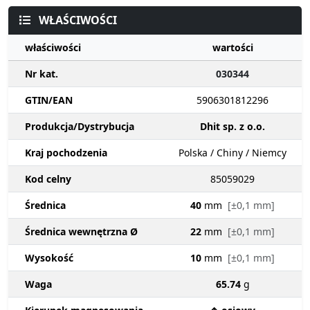
WŁAŚCIWOŚCI
właściwości
wartości
Nr kat.
030344
GTIN/EAN
5906301812296
Produkcja/Dystrybucja
Dhit sp. z o.o.
Kraj pochodzenia
Polska / Chiny / Niemcy
Kod celny
85059029
Średnica
40
mm
[±0,1 mm]
Średnica wewnętrzna Ø
22
mm
[±0,1 mm]
Wysokość
10
mm
[±0,1 mm]
Waga
65.74
g