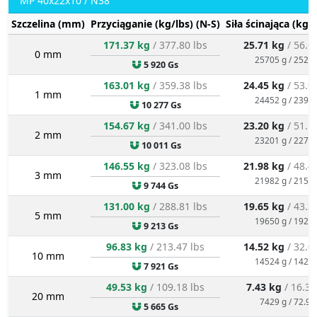
MP 40x22x10 / N38
Szczelina (mm)
Przyciąganie (kg/lbs) (N-S)
Siła ścinająca (kg/
171.37 kg
/ 377.80 lbs
25.71 kg
/ 56.6
0 mm
25705 g / 252.2
5 920 Gs
163.01 kg
/ 359.38 lbs
24.45 kg
/ 53.9
1 mm
24452 g / 239.9
10 277 Gs
154.67 kg
/ 341.00 lbs
23.20 kg
/ 51.1
2 mm
23201 g / 227.6
10 011 Gs
146.55 kg
/ 323.08 lbs
21.98 kg
/ 48.4
3 mm
21982 g / 215.6
9 744 Gs
131.00 kg
/ 288.81 lbs
19.65 kg
/ 43.3
5 mm
19650 g / 192.8
9 213 Gs
96.83 kg
/ 213.47 lbs
14.52 kg
/ 32.0
10 mm
14524 g / 142.5
7 921 Gs
49.53 kg
/ 109.18 lbs
7.43 kg
/ 16.38
20 mm
7429 g / 72.9 
5 665 Gs