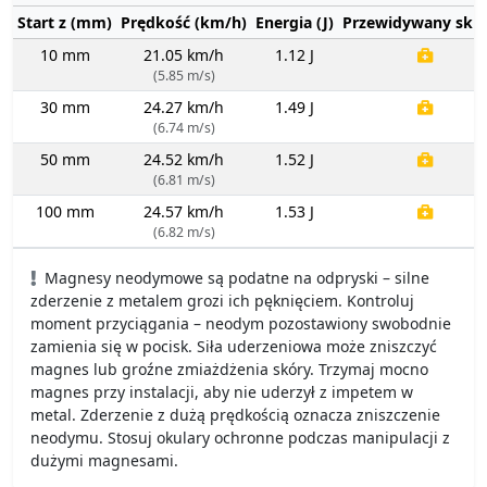
Start z (mm)
Prędkość (km/h)
Energia (J)
Przewidywany sku
10 mm
21.05 km/h
1.12 J
(5.85 m/s)
30 mm
24.27 km/h
1.49 J
(6.74 m/s)
50 mm
24.52 km/h
1.52 J
(6.81 m/s)
100 mm
24.57 km/h
1.53 J
(6.82 m/s)
Magnesy neodymowe są podatne na odpryski – silne
zderzenie z metalem grozi ich pęknięciem. Kontroluj
moment przyciągania – neodym pozostawiony swobodnie
zamienia się w pocisk. Siła uderzeniowa może zniszczyć
magnes lub groźne zmiażdżenia skóry. Trzymaj mocno
magnes przy instalacji, aby nie uderzył z impetem w
metal. Zderzenie z dużą prędkością oznacza zniszczenie
neodymu. Stosuj okulary ochronne podczas manipulacji z
dużymi magnesami.