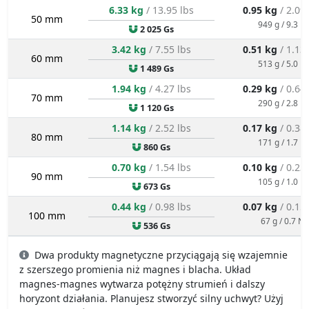
6.33 kg
/ 13.95 lbs
0.95 kg
/ 2.09
50 mm
949 g / 9.3 N
2 025 Gs
3.42 kg
/ 7.55 lbs
0.51 kg
/ 1.13
60 mm
513 g / 5.0 N
1 489 Gs
1.94 kg
/ 4.27 lbs
0.29 kg
/ 0.64
70 mm
290 g / 2.8 N
1 120 Gs
1.14 kg
/ 2.52 lbs
0.17 kg
/ 0.38
80 mm
171 g / 1.7 N
860 Gs
0.70 kg
/ 1.54 lbs
0.10 kg
/ 0.23
90 mm
105 g / 1.0 N
673 Gs
0.44 kg
/ 0.98 lbs
0.07 kg
/ 0.15
100 mm
67 g / 0.7 N
536 Gs
Dwa produkty magnetyczne przyciągają się wzajemnie
z szerszego promienia niż magnes i blacha. Układ
magnes-magnes wytwarza potężny strumień i dalszy
horyzont działania. Planujesz stworzyć silny uchwyt? Użyj