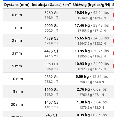
Dystans (mm)
Indukcja (Gauss) / mT
Udźwig (kg/lbs/g/N)
St
19.34 kg
/ 42.64 lbs
5269 Gs
0 mm
n
526.9 mT
19340.0 g / 189.7 N
17.46 kg
/ 38.48 lbs
5005 Gs
1 mm
n
500.5 mT
17455.9 g / 171.2 N
15.65 kg
/ 34.50 lbs
4739 Gs
2 mm
n
473.9 mT
15647.5 g / 153.5 N
13.95 kg
/ 30.75 lbs
4475 Gs
3 mm
n
447.5 mT
13950.0 g / 136.8 N
10.93 kg
/ 24.09 lbs
3960 Gs
5 mm
n
396.0 mT
10927.7 g / 107.2 N
5.59 kg
/ 12.32 lbs
2832 Gs
10 mm
283.2 mT
5589.2 g / 54.8 N
2.76 kg
/ 6.09 lbs
1990 Gs
15 mm
199.0 mT
2760.5 g / 27.1 N
1.38 kg
/ 3.04 lbs
1407 Gs
20 mm
140.7 mT
1379.2 g / 13.5 N
0.39 kg
/ 0.85 lbs
745 Gs