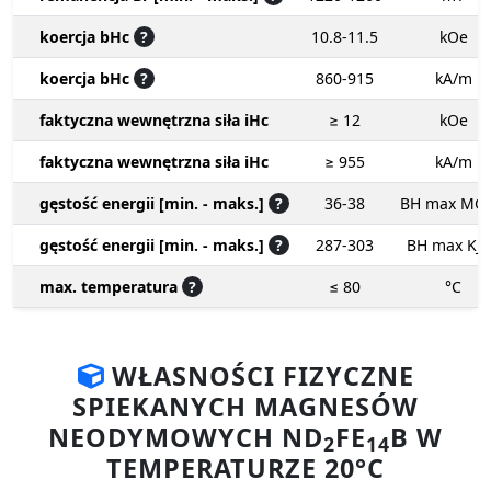
koercja bHc
?
10.8-11.5
kOe
koercja bHc
?
860-915
kA/m
faktyczna wewnętrzna siła iHc
≥ 12
kOe
faktyczna wewnętrzna siła iHc
≥ 955
kA/m
gęstość energii [min. - maks.]
?
36-38
BH max MG
gęstość energii [min. - maks.]
?
287-303
BH max KJ
max. temperatura
?
≤ 80
°C
WŁASNOŚCI FIZYCZNE
SPIEKANYCH MAGNESÓW
NEODYMOWYCH ND
FE
B W
2
14
TEMPERATURZE 20°C