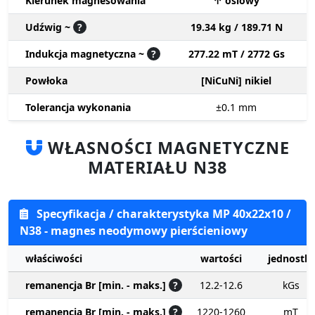
Kierunek magnesowania
↑ osiowy
Udźwig ~
?
19.34 kg / 189.71 N
Indukcja magnetyczna ~
?
277.22 mT / 2772 Gs
Powłoka
[NiCuNi] nikiel
Tolerancja wykonania
±0.1
mm
WŁASNOŚCI MAGNETYCZNE
MATERIAŁU N38
Specyfikacja / charakterystyka MP 40x22x10 /
N38 - magnes neodymowy pierścieniowy
właściwości
wartości
jednostki
remanencja Br [min. - maks.]
?
12.2-12.6
kGs
remanencja Br [min. - maks.]
?
1220-1260
mT