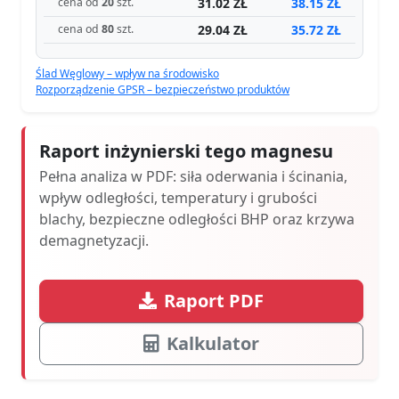
31.02 ZŁ
38.15 ZŁ
cena od
20
szt.
29.04 ZŁ
35.72 ZŁ
cena od
80
szt.
Ślad Węglowy – wpływ na środowisko
Rozporządzenie GPSR – bezpieczeństwo produktów
Raport inżynierski tego magnesu
Pełna analiza w PDF: siła oderwania i ścinania,
wpływ odległości, temperatury i grubości
blachy, bezpieczne odległości BHP oraz krzywa
demagnetyzacji.
Raport PDF
Kalkulator