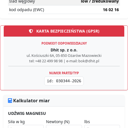
ślad węglowy
low / zredukowany
kod odpadu (EWC)
16 02 16
KARTA BEZPIECZEŃSTWA (GPSR)
PODMIOT ODPOWIEDZIALNY
Dhit sp. z o.o.
ul. Kościuszki 6A, 05-850 Ożarów Mazowiecki
tel: +48 22 499 98 98 | e-mail: bok@dhit.pl
NUMER PARTII/TYP
id: 030344-2026
Kalkulator miar
UDŹWIG MAGNESU
Siła w kg
Newtony (N)
lbs