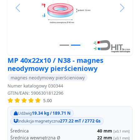
Previous
Next
MP 40x22x10 / N38 - magnes
neodymowy pierścieniowy
magnes neodymowy pierścieniowy
Numer katalogowy 030344
GTIN/EAN: 5906301812296
5.00
Udźwig
19.34 kg / 189.71 N
Indukcja magnetyczna
277.22 mT / 2772 Gs
Średnica
40
mm
[±0,1 mm]
Średnica wewnętrzna Ø
22
mm
[±0,1 mm]