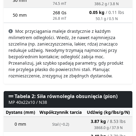
30 mm
74.5 mT
386.2 g / 3.8 N
0.05 kg
/ 0.11 lbs
268 Gs
50 mm
26.8 mT
50.1 g / 0.5 N
Moc przyciągania maleje drastycznie z każdym
milimetrem odległości. Wiedz, że nawet najmniejsza
szczelina (np. zanieczyszczenia, lakier, rdza) znacząco
redukuje udźwig. Neodymy trzymają najmocniej przy
bezpośrednim kontakcie; odległość zabija moc.
Przeanalizuj, jak szybko spadają parametry, gdy produkt
nie przylega płasko do powierzchni stali. Planując
rozmieszczenie, zrezygnuj ze zbędnych dystansów.
Tabela 2: Siła równoległa obsunięcia (pion)
MP 40x22x10 / N38
Dystans (mm)
Współczynnik tarcia
Udźwig (kg/lbs/g/N)
3.87 kg
/ 8.53 lbs
0 mm
Stal (~0.2)
3868.0 g / 37.9 N