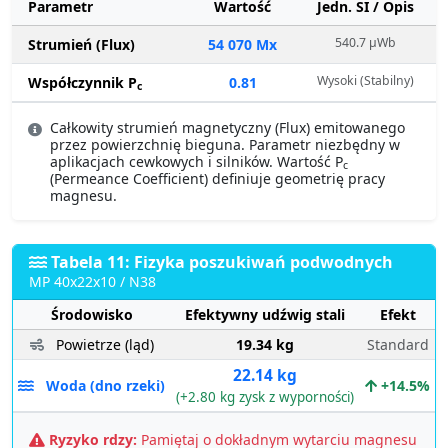
Parametr
Wartość
Jedn. SI / Opis
540.7 µWb
Strumień (Flux)
54 070 Mx
Wysoki (Stabilny)
Współczynnik P
0.81
c
Całkowity strumień magnetyczny (Flux) emitowanego
przez powierzchnię bieguna. Parametr niezbędny w
aplikacjach cewkowych i silników. Wartość P
c
(Permeance Coefficient) definiuje geometrię pracy
magnesu.
Tabela 11: Fizyka poszukiwań podwodnych
MP 40x22x10 / N38
Środowisko
Efektywny udźwig stali
Efekt
Powietrze (ląd)
19.34 kg
Standard
22.14 kg
Woda (dno rzeki)
+14.5%
(+2.80 kg zysk z wyporności)
Ryzyko rdzy:
Pamiętaj o dokładnym wytarciu magnesu