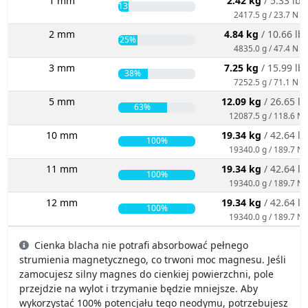
1 mm
2.42 kg
/ 5.33 lbs
13%
2417.5 g / 23.7 N
2 mm
4.84 kg
/ 10.66 lb
25%
4835.0 g / 47.4 N
3 mm
7.25 kg
/ 15.99 lb
38%
7252.5 g / 71.1 N
5 mm
12.09 kg
/ 26.65 lb
63%
12087.5 g / 118.6 N
10 mm
19.34 kg
/ 42.64 lb
100%
19340.0 g / 189.7 N
11 mm
19.34 kg
/ 42.64 lb
100%
19340.0 g / 189.7 N
12 mm
19.34 kg
/ 42.64 lb
100%
19340.0 g / 189.7 N
Cienka blacha nie potrafi absorbować pełnego
strumienia magnetycznego, co trwoni moc magnesu. Jeśli
zamocujesz silny magnes do cienkiej powierzchni, pole
przejdzie na wylot i trzymanie będzie mniejsze. Aby
wykorzystać 100% potencjału tego neodymu, potrzebujesz