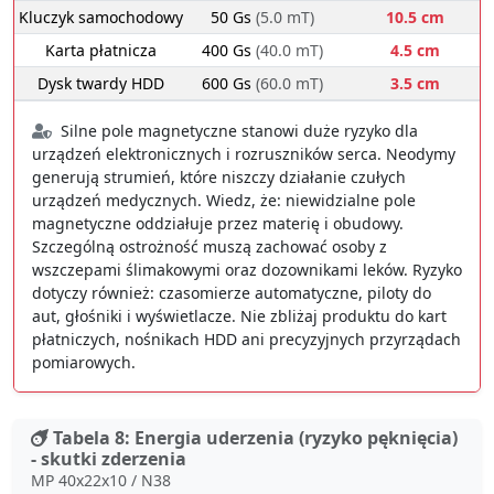
Kluczyk samochodowy
50 Gs
(5.0 mT)
10.5 cm
Karta płatnicza
400 Gs
(40.0 mT)
4.5 cm
Dysk twardy HDD
600 Gs
(60.0 mT)
3.5 cm
Silne pole magnetyczne stanowi duże ryzyko dla
urządzeń elektronicznych i rozruszników serca. Neodymy
generują strumień, które niszczy działanie czułych
urządzeń medycznych. Wiedz, że: niewidzialne pole
magnetyczne oddziałuje przez materię i obudowy.
Szczególną ostrożność muszą zachować osoby z
wszczepami ślimakowymi oraz dozownikami leków. Ryzyko
dotyczy również: czasomierze automatyczne, piloty do
aut, głośniki i wyświetlacze. Nie zbliżaj produktu do kart
płatniczych, nośnikach HDD ani precyzyjnych przyrządach
pomiarowych.
Tabela 8: Energia uderzenia (ryzyko pęknięcia)
- skutki zderzenia
MP 40x22x10 / N38