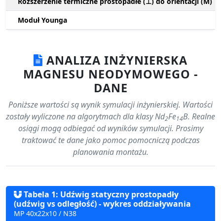
Rozszerzenie termiczne prostopadłe (⊥) do orientacji (M)
Moduł Younga
ANALIZA INŻYNIERSKA
MAGNESU NEODYMOWEGO -
DANE
Poniższe wartości są wynik symulacji inżynierskiej. Wartości
zostały wyliczone na algorytmach dla klasy Nd
Fe
B. Realne
2
14
osiągi mogą odbiegać od wyników symulacji. Prosimy
traktować te dane jako pomoc pomocniczą podczas
planowania montażu.
Tabela 1: Udźwig statyczny prostopadły
(udźwig vs odległość) - wykres oddziaływania
MP 40x22x10 / N38