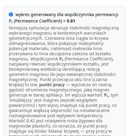
wykres generowany dla współczynnika permeancji
P
(Permeance Coefficient) =
0.81
c
Niniejsza symulacja obrazuje stabilność magnetyczną
wybranego magnesu w konkretnych warunkach
geometrycznych. Czerwona linia ciągła to krzywa
odmagnesowania, która pokazuje maksymalny
potencjał materiału, natomiast niebieska linia
przerywana to linia obciążenia zależna od kształtu
magnesu. Współczynnik
P
(Permeance Coefficient),
c
nazywany również współczynnikiem kształtu, jest
bezwymiarową wielkością określającą relację
geometrii magnesu do jego wewnętrznej stabilności
magnetycznej. Punkt przecięcia obu linii (czarna
kropka) to tzw.
punkt pracy
— wyznacza on realną
gęstość strumienia magnetycznego, jaką magnes
generuje w danej aplikacji. Im wyższa wartość
P
, tym
c
'smuklejszy' jest magnes (wysoki względem
powierzchni) i tym wyżej znajduje się punkt pracy, co
gwarantuje większą odporność na nieodwracalne
rozmagnesowanie pod wpływem temperatury.
Wartość 0.42 jest relatywnie niska (typowo dla
magnesów płaskich), co oznacza, że punkt pracy
znajduje się blisko 'kolana' krzywej — przy pracy w