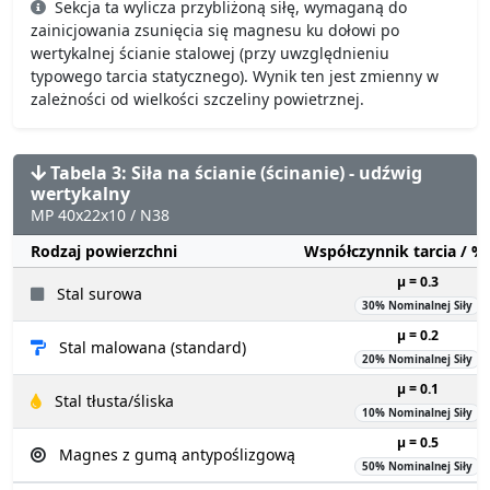
Sekcja ta wylicza przybliżoną siłę, wymaganą do
zainicjowania zsunięcia się magnesu ku dołowi po
wertykalnej ścianie stalowej (przy uwzględnieniu
typowego tarcia statycznego). Wynik ten jest zmienny w
zależności od wielkości szczeliny powietrznej.
Tabela 3: Siła na ścianie (ścinanie) - udźwig
wertykalny
MP 40x22x10 / N38
Rodzaj powierzchni
Współczynnik tarcia / 
µ = 0.3
Stal surowa
30% Nominalnej Siły
µ = 0.2
Stal malowana (standard)
20% Nominalnej Siły
µ = 0.1
Stal tłusta/śliska
10% Nominalnej Siły
µ = 0.5
Magnes z gumą antypoślizgową
50% Nominalnej Siły