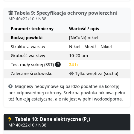
Tabela 9: Specyfikacja ochrony powierzchni
MP 40x22x10 / N38
Parametr techniczny
Wartość / opis
Rodzaj powłoki
[NiCuNi] nikiel
Struktura warstw
Nikiel - Miedź - Nikiel
Grubość warstwy
10-20 µm
Test mgły solnej (SST)
?
24 h
Zalecane środowisko
Tylko wnętrza (sucho)
Magnesy neodymowe są bardzo podatne na korozję
bez odpowiedniej ochrony. Srebrna powłoka niklowa pełni
też funkcję estetyczną, ale nie jest w pełni wodoodporna.
Tabela 10: Dane elektryczne (P
)
c
MP 40x22x10 / N38