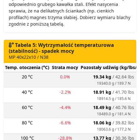
odpowiednio grubego kawałka stali. Efekt nasycenia
sprawia, że na delikatnych ściankach (np. cienkich
profilach) magnes trzyma słabiej. Dobierz wymiaru blachy
zgodnie z poniższą tabelą.
Tabela 5: Wytrzymałość temperaturowa
(stabilność) - spadek mocy
MP 40x22x10 / N38
Temp. otoczenia (°C)
Strata mocy
Pozostały udźwig (kg/lbs/g
20 °C
0.0%
19.34 kg
/ 42.64 lbs
19340.0 g / 189.7 N
40 °C
-2.2%
18.91 kg
/ 41.70 lbs
18914.5 g / 185.6 N
60 °C
-4.4%
18.49 kg
/ 40.76 lbs
18489.0 g / 181.4 N
80 °C
-6.6%
18.06 kg
/ 39.82 lbs
18063.6 g / 177.2 N
100 °C
-28.8%
13.77 kg
/ 30.36 lbs