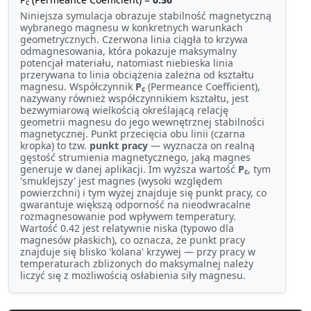
c
Niniejsza symulacja obrazuje stabilność magnetyczną
wybranego magnesu w konkretnych warunkach
geometrycznych. Czerwona linia ciągła to krzywa
odmagnesowania, która pokazuje maksymalny
potencjał materiału, natomiast niebieska linia
przerywana to linia obciążenia zależna od kształtu
magnesu. Współczynnik
P
(Permeance Coefficient),
c
nazywany również współczynnikiem kształtu, jest
bezwymiarową wielkością określającą relację
geometrii magnesu do jego wewnętrznej stabilności
magnetycznej. Punkt przecięcia obu linii (czarna
kropka) to tzw.
punkt pracy
— wyznacza on realną
gęstość strumienia magnetycznego, jaką magnes
generuje w danej aplikacji. Im wyższa wartość
P
, tym
c
'smuklejszy' jest magnes (wysoki względem
powierzchni) i tym wyżej znajduje się punkt pracy, co
gwarantuje większą odporność na nieodwracalne
rozmagnesowanie pod wpływem temperatury.
Wartość 0.42 jest relatywnie niska (typowo dla
magnesów płaskich), co oznacza, że punkt pracy
znajduje się blisko 'kolana' krzywej — przy pracy w
temperaturach zbliżonych do maksymalnej należy
liczyć się z możliwością osłabienia siły magnesu.