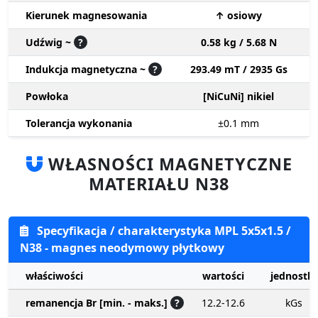
Kierunek magnesowania
↑ osiowy
Udźwig ~
?
0.58 kg / 5.68 N
Indukcja magnetyczna ~
?
293.49 mT / 2935 Gs
Powłoka
[NiCuNi] nikiel
Tolerancja wykonania
±0.1
mm
WŁASNOŚCI MAGNETYCZNE
MATERIAŁU N38
Specyfikacja / charakterystyka MPL 5x5x1.5 /
N38 - magnes neodymowy płytkowy
właściwości
wartości
jednostki
remanencja Br [min. - maks.]
?
12.2-12.6
kGs