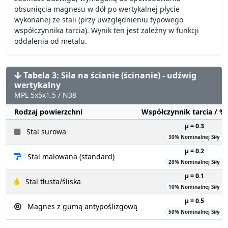
obsunięcia magnesu w dół po wertykalnej płycie
wykonanej ze stali (przy uwzględnieniu typowego
współczynnika tarcia). Wynik ten jest zależny w funkcji
oddalenia od metalu.
Tabela 3: Siła na ścianie (ścinanie) - udźwig
wertykalny
MPL 5x5x1.5 / N38
Rodzaj powierzchni
Współczynnik tarcia / 
µ = 0.3
Stal surowa
30% Nominalnej Siły
µ = 0.2
Stal malowana (standard)
20% Nominalnej Siły
µ = 0.1
Stal tłusta/śliska
10% Nominalnej Siły
µ = 0.5
Magnes z gumą antypoślizgową
50% Nominalnej Siły