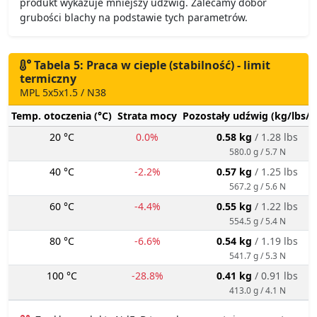
produkt wykazuje mniejszy udźwig. Zalecamy dobór
grubości blachy na podstawie tych parametrów.
Tabela 5: Praca w cieple (stabilność) - limit
termiczny
MPL 5x5x1.5 / N38
Temp. otoczenia (°C)
Strata mocy
Pozostały udźwig (kg/lbs/g
20 °C
0.0%
0.58 kg
/ 1.28 lbs
580.0 g / 5.7 N
40 °C
-2.2%
0.57 kg
/ 1.25 lbs
567.2 g / 5.6 N
60 °C
-4.4%
0.55 kg
/ 1.22 lbs
554.5 g / 5.4 N
80 °C
-6.6%
0.54 kg
/ 1.19 lbs
541.7 g / 5.3 N
100 °C
-28.8%
0.41 kg
/ 0.91 lbs
413.0 g / 4.1 N