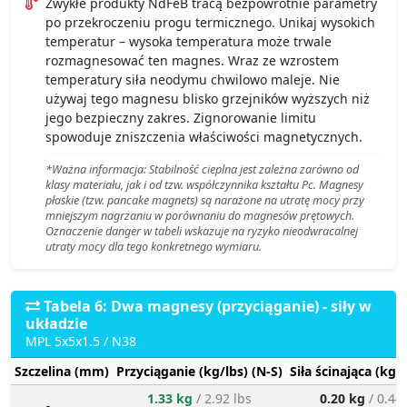
Zwykłe produkty NdFeB tracą bezpowrotnie parametry
po przekroczeniu progu termicznego. Unikaj wysokich
temperatur – wysoka temperatura może trwale
rozmagnesować ten magnes. Wraz ze wzrostem
temperatury siła neodymu chwilowo maleje. Nie
używaj tego magnesu blisko grzejników wyższych niż
jego bezpieczny zakres. Zignorowanie limitu
spowoduje zniszczenia właściwości magnetycznych.
*Ważna informacja: Stabilność cieplna jest zależna zarówno od
klasy materiału, jak i od tzw. współczynnika kształtu Pc. Magnesy
płaskie (tzw. pancake magnets) są narażone na utratę mocy przy
mniejszym nagrzaniu w porównaniu do magnesów prętowych.
Oznaczenie danger w tabeli wskazuje na ryzyko nieodwracalnej
utraty mocy dla tego konkretnego wymiaru.
Tabela 6: Dwa magnesy (przyciąganie) - siły w
układzie
MPL 5x5x1.5 / N38
Szczelina (mm)
Przyciąganie (kg/lbs) (N-S)
Siła ścinająca (kg/
1.33 kg
/ 2.92 lbs
0.20 kg
/ 0.44