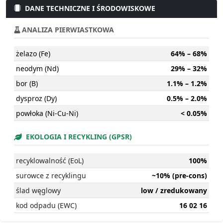
DANE TECHNICZNE I ŚRODOWISKOWE
ANALIZA PIERWIASTKOWA
żelazo (Fe)
64% – 68%
neodym (Nd)
29% – 32%
bor (B)
1.1% – 1.2%
dysproz (Dy)
0.5% – 2.0%
powłoka (Ni-Cu-Ni)
< 0.05%
EKOLOGIA I RECYKLING (GPSR)
recyklowalność (EoL)
100%
surowce z recyklingu
~10% (pre-cons)
ślad węglowy
low / zredukowany
kod odpadu (EWC)
16 02 16