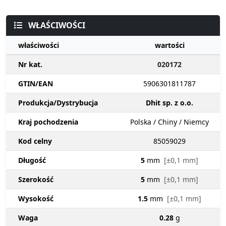
WŁAŚCIWOŚCI
właściwości
wartości
Nr kat.
020172
GTIN/EAN
5906301811787
Produkcja/Dystrybucja
Dhit sp. z o.o.
Kraj pochodzenia
Polska / Chiny / Niemcy
Kod celny
85059029
Długość
5
mm
[±0,1 mm]
Szerokość
5
mm
[±0,1 mm]
Wysokość
1.5
mm
[±0,1 mm]
Waga
0.28
g