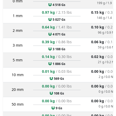
0 mm
199 g / 1.9 N
4 518 Gs
0.97 kg
/ 2.15 lbs
0.15 kg
/ 0.32
1 mm
146 g / 1.4 N
5 027 Gs
0.64 kg
/ 1.41 lbs
0.10 kg
/ 0.21
2 mm
96 g / 0.9 N
4 071 Gs
0.39 kg
/ 0.86 lbs
0.06 kg
/ 0.13
3 mm
59 g / 0.6 N
3 188 Gs
0.14 kg
/ 0.30 lbs
0.02 kg
/ 0.05
5 mm
21 g / 0.2 N
1 886 Gs
0.01 kg
/ 0.03 lbs
0.00 kg
/ 0.00
10 mm
2 g / 0.0 N
569 Gs
0.00 kg
/ 0.00 lbs
0.00 kg
/ 0.00
20 mm
0 g / 0.0 N
108 Gs
0.00 kg
/ 0.00 lbs
0.00 kg
/ 0.00
50 mm
0 g / 0.0 N
9 Gs
0.00 kg
/ 0.00 lbs
0.00 kg
/ 0.00