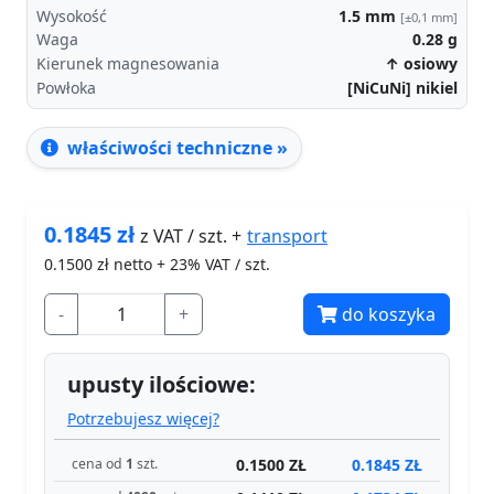
Wysokość
1.5
mm
[±0,1 mm]
Waga
0.28
g
Kierunek magnesowania
↑ osiowy
Powłoka
[NiCuNi] nikiel
właściwości techniczne »
0.1845
zł
transport
z VAT / szt. +
0.1500
zł netto + 23% VAT / szt.
-
+
do koszyka
upusty ilościowe:
Potrzebujesz więcej?
0.1500 ZŁ
0.1845 ZŁ
cena od
1
szt.