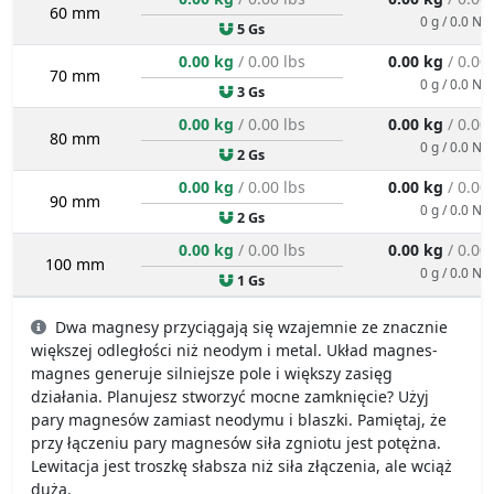
60 mm
0 g / 0.0 N
5 Gs
0.00 kg
/ 0.00 lbs
0.00 kg
/ 0.00
70 mm
0 g / 0.0 N
3 Gs
0.00 kg
/ 0.00 lbs
0.00 kg
/ 0.00
80 mm
0 g / 0.0 N
2 Gs
0.00 kg
/ 0.00 lbs
0.00 kg
/ 0.00
90 mm
0 g / 0.0 N
2 Gs
0.00 kg
/ 0.00 lbs
0.00 kg
/ 0.00
100 mm
0 g / 0.0 N
1 Gs
Dwa magnesy przyciągają się wzajemnie ze znacznie
większej odległości niż neodym i metal. Układ magnes-
magnes generuje silniejsze pole i większy zasięg
działania. Planujesz stworzyć mocne zamknięcie? Użyj
pary magnesów zamiast neodymu i blaszki. Pamiętaj, że
przy łączeniu pary magnesów siła zgniotu jest potężna.
Lewitacja jest troszkę słabsza niż siła złączenia, ale wciąż
duża.