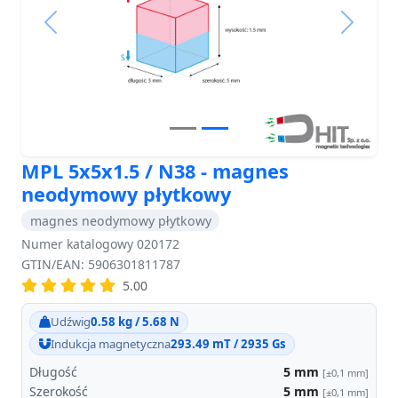
Previous
Next
MPL 5x5x1.5 / N38 - magnes
neodymowy płytkowy
magnes neodymowy płytkowy
Numer katalogowy 020172
GTIN/EAN: 5906301811787
5.00
Udźwig
0.58 kg / 5.68 N
Indukcja magnetyczna
293.49 mT / 2935 Gs
Długość
5
mm
[±0,1 mm]
Szerokość
5
mm
[±0,1 mm]