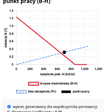
punkt pracy (B-H)
wykres generowany dla współczynnika permeancji
P
(Permeance Coefficient) =
0.36