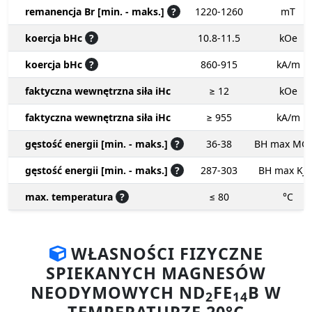
remanencja Br [min. - maks.]
?
1220-1260
mT
koercja bHc
?
10.8-11.5
kOe
koercja bHc
?
860-915
kA/m
faktyczna wewnętrzna siła iHc
≥ 12
kOe
faktyczna wewnętrzna siła iHc
≥ 955
kA/m
gęstość energii [min. - maks.]
?
36-38
BH max MG
gęstość energii [min. - maks.]
?
287-303
BH max KJ
max. temperatura
?
≤ 80
°C
WŁASNOŚCI FIZYCZNE
SPIEKANYCH MAGNESÓW
NEODYMOWYCH ND
FE
B W
2
14
TEMPERATURZE 20°C