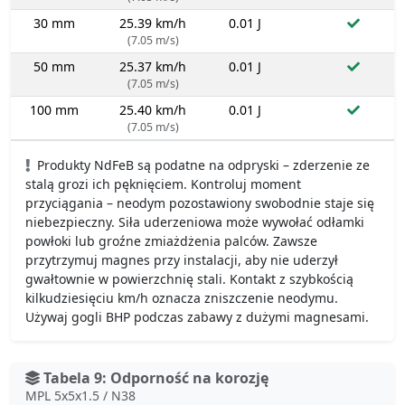
30 mm
25.39 km/h
0.01 J
(7.05 m/s)
50 mm
25.37 km/h
0.01 J
(7.05 m/s)
100 mm
25.40 km/h
0.01 J
(7.05 m/s)
Produkty NdFeB są podatne na odpryski – zderzenie ze
stalą grozi ich pęknięciem. Kontroluj moment
przyciągania – neodym pozostawiony swobodnie staje się
niebezpieczny. Siła uderzeniowa może wywołać odłamki
powłoki lub groźne zmiażdżenia palców. Zawsze
przytrzymuj magnes przy instalacji, aby nie uderzył
gwałtownie w powierzchnię stali. Kontakt z szybkością
kilkudziesięciu km/h oznacza zniszczenie neodymu.
Używaj gogli BHP podczas zabawy z dużymi magnesami.
Tabela 9: Odporność na korozję
MPL 5x5x1.5 / N38