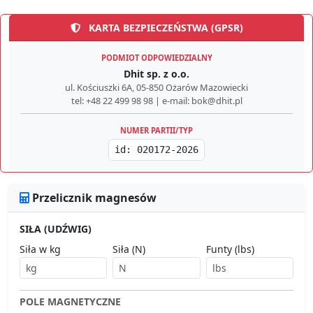
KARTA BEZPIECZEŃSTWA (GPSR)
PODMIOT ODPOWIEDZIALNY
Dhit sp. z o.o.
ul. Kościuszki 6A, 05-850 Ożarów Mazowiecki
tel: +48 22 499 98 98 | e-mail: bok@dhit.pl
NUMER PARTII/TYP
id: 020172-2026
Przelicznik magnesów
SIŁA (UDŹWIG)
Siła w kg
Siła (N)
Funty (lbs)
POLE MAGNETYCZNE