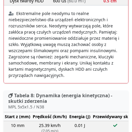
Dysk twardy HDD
600 Gs
(60.0 mT)
0.5 cm
Ekstremalne pole neodymu to realne
niebezpieczeństwo dla urządzeń elektronicznych i
rozruszników serca. Neodymy wytwarzają pole, które
zakłóca pracę czułych urządzeń medycznych. Pamiętaj:
niewidoczne promieniowanie oddziałuje przez materię i
szkło. Wyjątkową uwagę muszą zachować osoby z
wszczepami ślimakowymi oraz pompami insulinowymi.
Zagrożone są również: zegarki mechaniczne, kluczyki
samochodowe, membrany i ekrany. Unikaj kontaktu z
kartami magnetycznymi, dyskach HDD ani czułych
przyrządach nawigacyjnych.
Tabela 8: Dynamika (energia kinetyczna) -
skutki zderzenia
MPL 5x5x1.5 / N38
Start z (mm)
Prędkość (km/h)
Energia (J)
Przewidywany sku
10 mm
25.39 km/h
0.01 J
(7.05 m/s)