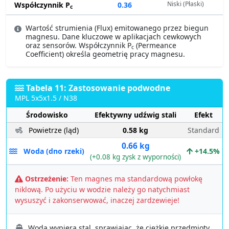
Niski (Płaski)
Współczynnik P
0.36
c
Wartość strumienia (Flux) emitowanego przez biegun
magnesu. Dane kluczowe w aplikacjach cewkowych
oraz sensorów. Współczynnik P
(Permeance
c
Coefficient) określa geometrię pracy magnesu.
Tabela 11: Zastosowanie podwodne
MPL 5x5x1.5 / N38
Środowisko
Efektywny udźwig stali
Efekt
Powietrze (ląd)
0.58 kg
Standard
0.66 kg
Woda (dno rzeki)
+14.5%
(+0.08 kg zysk z wyporności)
Ostrzeżenie:
Ten magnes ma standardową powłokę
niklową. Po użyciu w wodzie należy go natychmiast
wysuszyć i zakonserwować, inaczej zardzewieje!
Woda wypiera stal, sprawiając, że ciężkie przedmioty