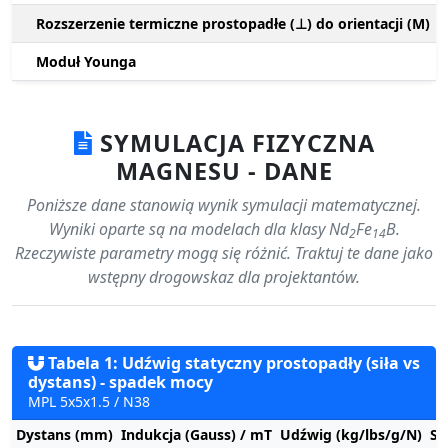
Rozszerzenie termiczne prostopadłe (⊥) do orientacji (M)
Moduł Younga
SYMULACJA FIZYCZNA
MAGNESU - DANE
Poniższe dane stanowią wynik symulacji matematycznej.
Wyniki oparte są na modelach dla klasy Nd
Fe
B.
2
14
Rzeczywiste parametry mogą się różnić. Traktuj te dane jako
wstępny drogowskaz dla projektantów.
Tabela 1: Udźwig statyczny prostopadły (siła vs
dystans) - spadek mocy
MPL 5x5x1.5 / N38
Dystans (mm)
Indukcja (Gauss) / mT
Udźwig (kg/lbs/g/N)
St