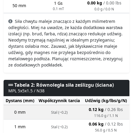
0.00 kg
/ 0.00 lbs
1 Gs
50 mm
0.1 mT
0.0 g / 0.0 N
Siła chwytu maleje znacząco z każdym milimetrem
odległości. Miej na uwadze, że każda dodatkowa warstwa
izolacji (np. brud, farba, rdza) znacząco redukuje udźwig.
Neodymy trzymają najsilniej w idealnym przyleganiu;
dystans osłabia moc. Zauważ, jak błyskawicznie maleje
udźwig, gdy magnes nie przylega bezpośrednio do
metalowego podłoża. Planując rozmieszczenie, zrezygnuj
ze dodatkowych podkładek.
Tabela 2: Równoległa siła ześlizgu (ściana)
MPL 5x5x1.5 / N38
Dystans (mm)
Współczynnik tarcia
Udźwig (kg/lbs/g/N)
0.12 kg
/ 0.26 lbs
0 mm
Stal (~0.2)
116.0 g / 1.1 N
0.06 kg
/ 0.12 lbs
1 mm
Stal (~0.2)
56.0 g / 0.5 N