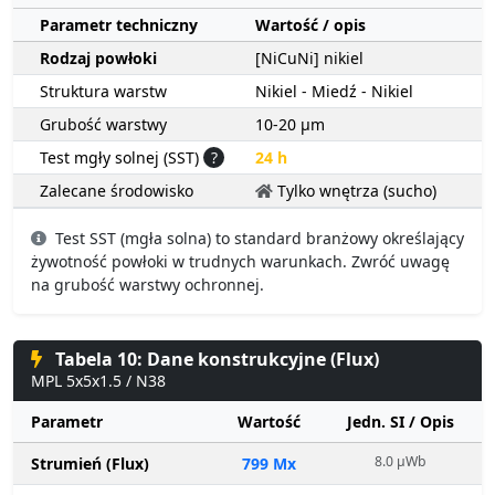
Parametr techniczny
Wartość / opis
Rodzaj powłoki
[NiCuNi] nikiel
Struktura warstw
Nikiel - Miedź - Nikiel
Grubość warstwy
10-20 µm
Test mgły solnej (SST)
?
24 h
Zalecane środowisko
Tylko wnętrza (sucho)
Test SST (mgła solna) to standard branżowy określający
żywotność powłoki w trudnych warunkach. Zwróć uwagę
na grubość warstwy ochronnej.
Tabela 10: Dane konstrukcyjne (Flux)
MPL 5x5x1.5 / N38
Parametr
Wartość
Jedn. SI / Opis
8.0 µWb
Strumień (Flux)
799 Mx