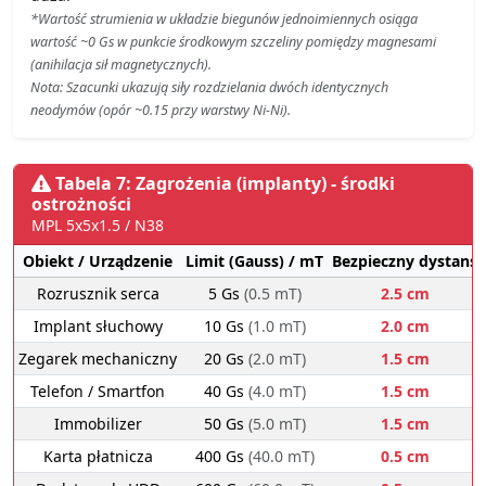
*Wartość strumienia w układzie biegunów jednoimiennych osiąga
wartość ~0 Gs w punkcie środkowym szczeliny pomiędzy magnesami
(anihilacja sił magnetycznych).
Nota: Szacunki ukazują siły rozdzielania dwóch identycznych
neodymów (opór ~0.15 przy warstwy Ni-Ni).
Tabela 7: Zagrożenia (implanty) - środki
ostrożności
MPL 5x5x1.5 / N38
Obiekt / Urządzenie
Limit (Gauss) / mT
Bezpieczny dystans
Rozrusznik serca
5 Gs
(0.5 mT)
2.5 cm
Implant słuchowy
10 Gs
(1.0 mT)
2.0 cm
Zegarek mechaniczny
20 Gs
(2.0 mT)
1.5 cm
Telefon / Smartfon
40 Gs
(4.0 mT)
1.5 cm
Immobilizer
50 Gs
(5.0 mT)
1.5 cm
Karta płatnicza
400 Gs
(40.0 mT)
0.5 cm