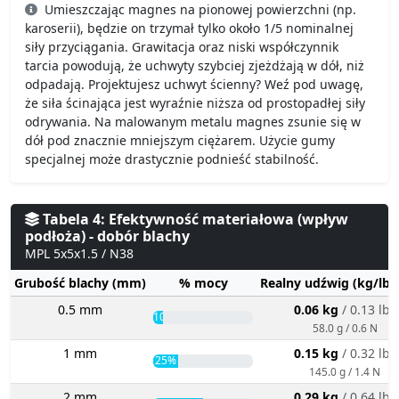
Umieszczając magnes na pionowej powierzchni (np.
karoserii), będzie on trzymał tylko około 1/5 nominalnej
siły przyciągania. Grawitacja oraz niski współczynnik
tarcia powodują, że uchwyty szybciej zjeżdżają w dół, niż
odpadają. Projektujesz uchwyt ścienny? Weź pod uwagę,
że siła ścinająca jest wyraźnie niższa od prostopadłej siły
odrywania. Na malowanym metalu magnes zsunie się w
dół pod znacznie mniejszym ciężarem. Użycie gumy
specjalnej może drastycznie podnieść stabilność.
Tabela 4: Efektywność materiałowa (wpływ
podłoża) - dobór blachy
MPL 5x5x1.5 / N38
Grubość blachy (mm)
% mocy
Realny udźwig (kg/lbs
0.5 mm
0.06 kg
/ 0.13 lbs
10%
58.0 g / 0.6 N
1 mm
0.15 kg
/ 0.32 lbs
25%
145.0 g / 1.4 N
2 mm
0.29 kg
/ 0.64 lbs