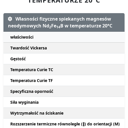
Własności fizyczne spiekanych magnesów
neodymowych Nd
Fe
B w temperaturze 20°C
2
14
właściwości
Twardość Vickersa
Gęstość
Temperatura Curie TC
Temperatura Curie TF
Specyficzna oporność
Siła wyginania
Wytrzymałość na ściskanie
Rozszerzenie termiczne równoległe (∥) do orientacji (M)