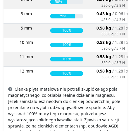
50%
290.0 g / 2.8 N
3 mm
0.43 kg
/ 0.96 lbs
75%
435.0 g / 4.3 N
5 mm
0.58 kg
/ 1.28 lbs
100%
580.0 g / 5.7 N
10 mm
0.58 kg
/ 1.28 lbs
100%
580.0 g / 5.7 N
11 mm
0.58 kg
/ 1.28 lbs
100%
580.0 g / 5.7 N
12 mm
0.58 kg
/ 1.28 lbs
100%
580.0 g / 5.7 N
Cienka płyta metalowa nie potrafi skupić całego pola
magnetycznego, co osłabia realne działanie magnesu.
Jeżeli zainstalujesz neodym do cienkiej powierzchni, pole
przeniknie na wylot i udźwig gwałtownie spadnie. Aby
wycisnąć 100% mocy tego magnesu, potrzebujesz
wystarczająco solidnego kawałka stali. Zjawisko saturacji
sprawia, że na cienkich elementach (np. obudowie AGD)