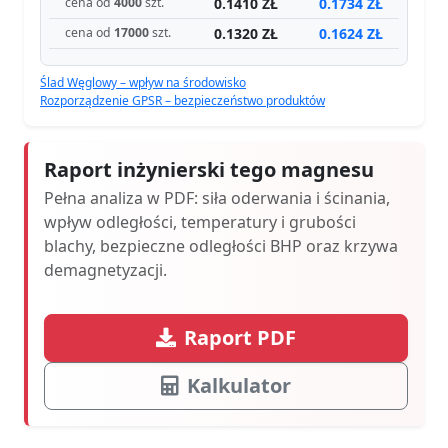
0.1410 ZŁ
0.1734 ZŁ
cena od
4000
szt.
0.1320 ZŁ
0.1624 ZŁ
cena od
17000
szt.
Ślad Węglowy – wpływ na środowisko
Rozporządzenie GPSR – bezpieczeństwo produktów
Raport inżynierski tego magnesu
Pełna analiza w PDF: siła oderwania i ścinania,
wpływ odległości, temperatury i grubości
blachy, bezpieczne odległości BHP oraz krzywa
demagnetyzacji.
Raport PDF
Kalkulator