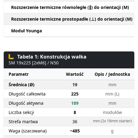
Rozszerzenie termiczne równoległe (∥) do orientacji (M)
Rozszerzenie termiczne prostopadłe (⊥) do orientacji (M)
Moduł Younga
Tabela 1: Konstrukcja wałka
SM 19x225 [2xM6] / N50
Parametr
Wartość
Opis / Jednostka
Średnica (Ø)
19
mm
Długość całkowita
225
mm (L)
Długość aktywna
189
mm
Liczba sekcji
8
modułów
mm (2x 18mm starter)
Strefa martwa
36
Waga (szacowana)
~485
g