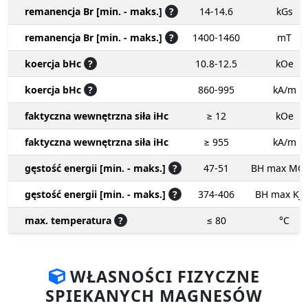
remanencja Br [min. - maks.]
?
14-14.6
kGs
remanencja Br [min. - maks.]
?
1400-1460
mT
koercja bHc
?
10.8-12.5
kOe
koercja bHc
?
860-995
kA/m
faktyczna wewnętrzna siła iHc
≥ 12
kOe
faktyczna wewnętrzna siła iHc
≥ 955
kA/m
gęstość energii [min. - maks.]
?
47-51
BH max MG
gęstość energii [min. - maks.]
?
374-406
BH max KJ
max. temperatura
?
≤ 80
°C
WŁASNOŚCI FIZYCZNE
SPIEKANYCH MAGNESÓW