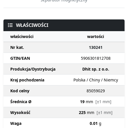
WŁAŚCIWOŚCI
właściwości
wartości
Nr kat.
130241
GTIN/EAN
5906301812708
Produkcja/Dystrybucja
Dhit sp. z o.o.
Kraj pochodzenia
Polska / Chiny / Niemcy
Kod celny
85059029
Średnica Ø
19
mm
[±1 mm]
Wysokość
225
mm
[±1 mm]
Waga
0.01
g