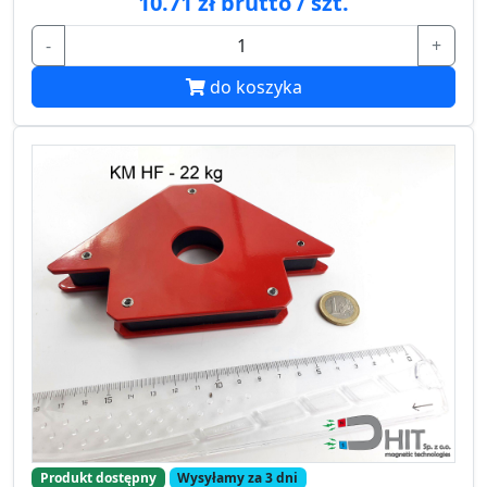
10.71 zł brutto / szt.
-
+
do koszyka
Produkt dostępny
Wysyłamy za 3 dni