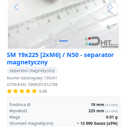
Previous
Next
SM 19x225 [2xM6] / N50 - separator
magnetyczny
separator magnetyczny
Numer katalogowy 130241
GTIN/EAN: 5906301812708
5.00
Średnica Ø
19
mm
[±1 mm]
Wysokość
225
mm
[±1 mm]
Waga
0.01
g
Strumień magnetyczny
~ 12 000
Gauss [±5%]