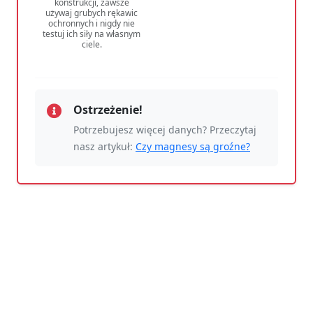
konstrukcji, zawsze
używaj grubych rękawic
ochronnych i nigdy nie
testuj ich siły na własnym
ciele.
Ostrzeżenie!
Potrzebujesz więcej danych? Przeczytaj
nasz artykuł:
Czy magnesy są groźne?