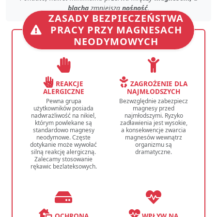
blachą
zmniejsza
nośność
.
ZASADY BEZPIECZEŃSTWA
PRACY PRZY MAGNESACH
NEODYMOWYCH
REAKCJE
ZAGROŻENIE DLA
ALERGICZNE
NAJMŁODSZYCH
Pewna grupa
Bezwzględnie zabezpiecz
użytkowników posiada
magnesy przed
nadwrażliwość na nikiel,
najmłodszymi. Ryzyko
którym powlekane są
zadławienia jest wysokie,
standardowo magnesy
a konsekwencje zwarcia
neodymowe. Częste
magnesów wewnątrz
dotykanie może wywołać
organizmu są
silną reakcję alergiczną.
dramatyczne.
Zalecamy stosowanie
rękawic bezlateksowych.
OCHRONA
WPŁYW NA