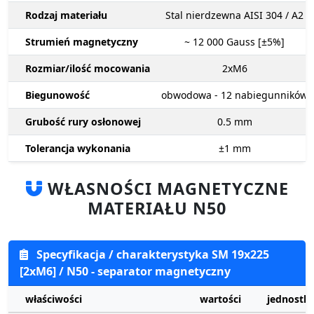
Rodzaj materiału
Stal nierdzewna AISI 304 / A2
Strumień magnetyczny
~ 12 000
Gauss [±5%]
Rozmiar/ilość mocowania
2xM6
Biegunowość
obwodowa - 12 nabiegunników
Grubość rury osłonowej
0.5
mm
Tolerancja wykonania
±1
mm
WŁASNOŚCI MAGNETYCZNE
MATERIAŁU N50
Specyfikacja / charakterystyka SM 19x225
[2xM6] / N50 - separator magnetyczny
właściwości
wartości
jednostki