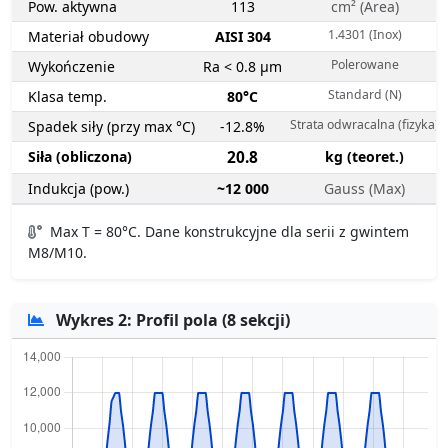
Pow. aktywna
113
cm² (Area)
1.4301 (Inox)
Materiał obudowy
AISI 304
Polerowane
Wykończenie
Ra < 0.8 µm
Standard (N)
Klasa temp.
80°C
Strata odwracalna (fizyka)
Spadek siły (przy max °C)
-12.8%
Siła (obliczona)
20.8
kg (teoret.)
Indukcja (pow.)
~12 000
Gauss (Max)
Max T = 80°C. Dane konstrukcyjne dla serii z gwintem
M8/M10.
Wykres 2: Profil pola (8 sekcji)