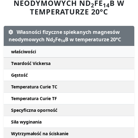
NEODYMOWYCH ND
FE
B W
2
14
TEMPERATURZE 20°C
Własności fizyczne spiekanych magnesów
neodymowych Nd
Fe
B w temperaturze 20°C
2
14
właściwości
Twardość Vickersa
Gęstość
Temperatura Curie TC
Temperatura Curie TF
Specyficzna oporność
Siła wyginania
Wytrzymałość na ściskanie