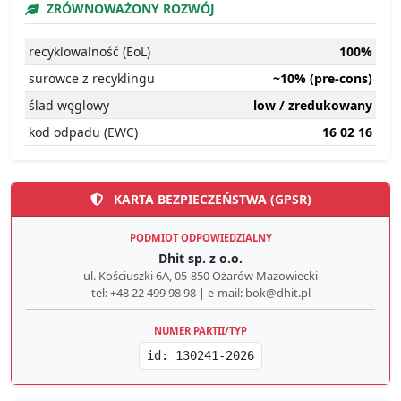
ZRÓWNOWAŻONY ROZWÓJ
recyklowalność (EoL)
100%
surowce z recyklingu
~10% (pre-cons)
ślad węglowy
low / zredukowany
kod odpadu (EWC)
16 02 16
KARTA BEZPIECZEŃSTWA (GPSR)
PODMIOT ODPOWIEDZIALNY
Dhit sp. z o.o.
ul. Kościuszki 6A, 05-850 Ożarów Mazowiecki
tel: +48 22 499 98 98 | e-mail: bok@dhit.pl
NUMER PARTII/TYP
id: 130241-2026