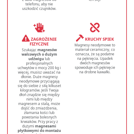
telefonu, aby nie
uszkodzić czujników.
ZAGROŻENIE
KRUCHY SPIEK
FIZYCZNE
Magnesy neodymowe to
materiał ceramiczny, co
Szukając
magnesów
oznacza, że są podatne
walcowych o dużym
na pęknięcia. Upadek
udźwigu
lub
dwóch magnesów
profesjonalnych
spowoduje ich pęknięcie
uchwytów o mocy 200 kg i
na drobne kawałki.
więcej, musisz uważać na
dłonie. Duże magnesy
neodymowe przyciągają
się do siebie z siłą kilkuset
kilogramów. Jeśli Twoja
dłoń znajdzie się między
nimi lub między
magnesem a stalą, może
dojść do zmiażdżenia,
złamania kości lub
powstania bolesnych
krwiaków. Przy pracy z
dużymi
magnesami
płytkowymi do montażu