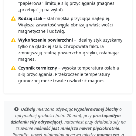
"papierowa" limituje siłę przyciągania (magnes
„przebija” ją na wylot).
Rodzaj stali
– stal miękka przyciąga najlepiej.
Większa zawartość węgla obniżają właściwości
magnetyczne i udźwig.
Wykończenie powierzchni
– idealny styk uzyskamy
tylko na gładkiej stali. Chropowata faktura
zmniejszają realną powierzchnię styku, osłabiając
magnes.
Czynnik termiczny
– wysoka temperatura osłabia
siłę przyciągania. Przekroczenie temperatury
granicznej może trwale uszkodzić magnes.
Udźwig
mierzono używając
wypolerowanej blachy
o
optymalnej grubości (min. 20 mm)
, przy
prostopadłym
działaniu siły odrywającej
, natomiast przy
działaniu siły na
zsuwanie
nośność jest mniejsza nawet pięciokrotnie
.
Ponadto, nawet
minimalna przerwa
między
magnesem, a