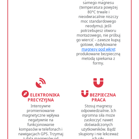
samego magnesu
(temperatura powyżej
80°C trwale i
nieodwracalnie niszczy
moc standardowego
neodymu). Jeśli
potrzebujesz otworu
montażowego, nie próbuj
go wiercić – zawsze kupuj
gotowe, dedykowane
magnesy pod wkręt
produkowane bezpieczną
metodą spiekania z
formy.
ELEKTRONIKA
BEZPIECZNA
PRECYZYJNA
PRACA
Intensywne
Stosuj magnesy
promieniowanie
odpowiedzialnie. Ich
magnetyczne wpływa
ogromna siła może
negatywnie na
zaskoczyć nawet
funkcjonowanie
doświadczonych
kompasów w telefonach i
użytkowników. Bądź
nawigacjach GPS. Trzymaj
skupiony i nie lekceważ
z dala magnesów od
ich siły.