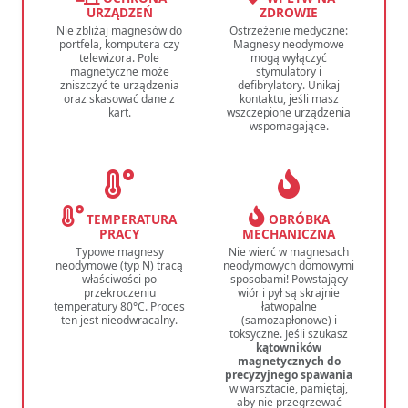
URZĄDZEŃ
ZDROWIE
Nie zbliżaj magnesów do
Ostrzeżenie medyczne:
portfela, komputera czy
Magnesy neodymowe
telewizora. Pole
mogą wyłączyć
magnetyczne może
stymulatory i
zniszczyć te urządzenia
defibrylatory. Unikaj
oraz skasować dane z
kontaktu, jeśli masz
kart.
wszczepione urządzenia
wspomagające.
TEMPERATURA
OBRÓBKA
PRACY
MECHANICZNA
Typowe magnesy
Nie wierć w magnesach
neodymowe (typ N) tracą
neodymowych domowymi
właściwości po
sposobami! Powstający
przekroczeniu
wiór i pył są skrajnie
temperatury 80°C. Proces
łatwopalne
ten jest nieodwracalny.
(samozapłonowe) i
toksyczne. Jeśli szukasz
kątowników
magnetycznych do
precyzyjnego spawania
w warsztacie, pamiętaj,
aby nie przegrzewać