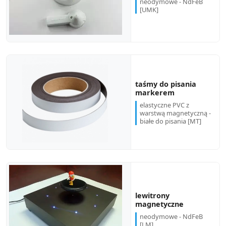
neodymowe - NdFeB
[UMK]
taśmy do pisania
markerem
elastyczne PVC z
warstwą magnetyczną -
białe do pisania [MT]
lewitrony
magnetyczne
neodymowe - NdFeB
[LM]