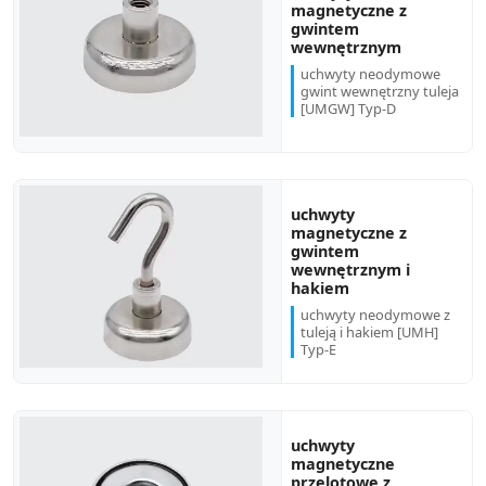
magnetyczne z
gwintem
wewnętrznym
uchwyty neodymowe
gwint wewnętrzny tuleja
[UMGW] Typ-D
uchwyty
magnetyczne z
gwintem
wewnętrznym i
hakiem
uchwyty neodymowe z
tuleją i hakiem [UMH]
Typ-E
uchwyty
magnetyczne
przelotowe z