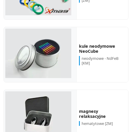
[ZM]
kule neodymowe
NeoCube
neodymowe - NdFeB
[KM]
magnesy
relaksacyjne
hematytowe [ZM]