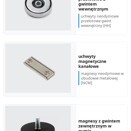
gwintem
wewnętrznym
uchwyty neodymowe
przelotowe gwint
wewnętrzny [HH]
uchwyty
magnetyczne
kanałowe
magnesy neodymowe w
obudowie metalowej
[NCM]
magnesy z gwintem
zewnętrznym w
gumie