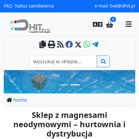
FAQ
Status zamówienia
e-mail:
bok@dhit.pl
0
Previous
Next
home
Sklep z magnesami
neodymowymi – hurtownia i
dystrybucja