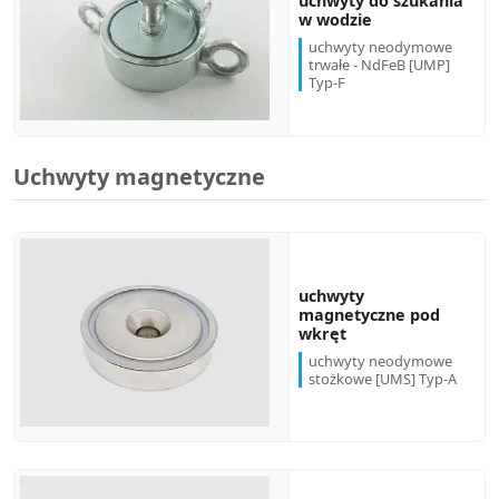
uchwyty do szukania
w wodzie
uchwyty neodymowe
trwałe - NdFeB [UMP]
Typ-F
Uchwyty magnetyczne
uchwyty
magnetyczne pod
wkręt
uchwyty neodymowe
stożkowe [UMS] Typ-A