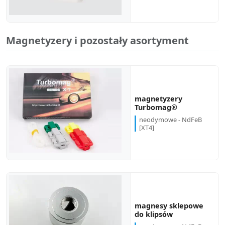
Magnetyzery i pozostały asortyment
magnetyzery
Turbomag®
neodymowe - NdFeB
[XT4]
magnesy sklepowe
do klipsów