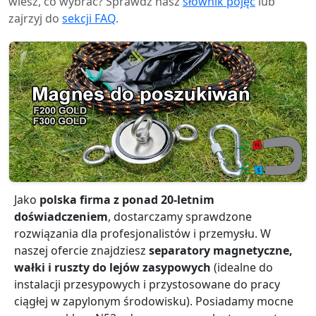
wiesz, co wybrać? Sprawdź nasz
słownik pojęć
lub
zajrzyj do
sekcji FAQ
.
Jako
polska firma z ponad 20-letnim
doświadczeniem
, dostarczamy sprawdzone
rozwiązania dla profesjonalistów i przemysłu. W
naszej ofercie znajdziesz
separatory magnetyczne,
wałki i ruszty do lejów zasypowych
(idealne do
instalacji przesypowych i przystosowane do pracy
ciągłej w zapylonym środowisku). Posiadamy mocne