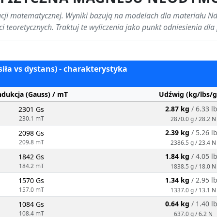
lacji matematycznej. Wyniki bazują na modelach dla materiału N
ci teoretycznych. Traktuj te wyliczenia jako punkt odniesienia dla
siła vs dystans) - charakterystyka
ndukcja (Gauss) / mT
Udźwig (kg/lbs/g
2.87 kg
/ 6.33 l
2301 Gs
230.1 mT
2870.0 g / 28.2 N
2.39 kg
/ 5.26 l
2098 Gs
209.8 mT
2386.5 g / 23.4 N
1.84 kg
/ 4.05 l
1842 Gs
184.2 mT
1838.5 g / 18.0 N
1.34 kg
/ 2.95 l
1570 Gs
157.0 mT
1337.0 g / 13.1 N
0.64 kg
/ 1.40 l
1084 Gs
108.4 mT
637.0 g / 6.2 N