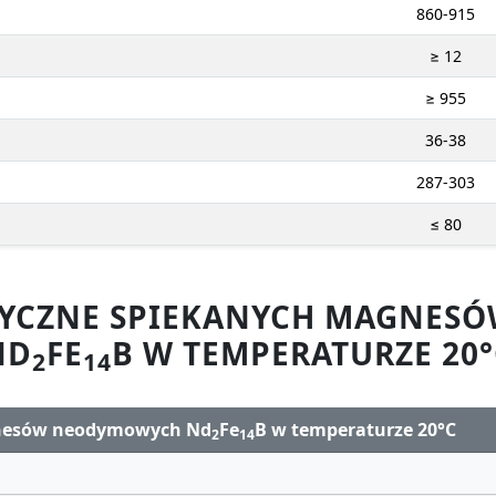
860-915
≥ 12
≥ 955
36-38
287-303
≤ 80
ZYCZNE SPIEKANYCH MAGNE
ND
FE
B W TEMPERATURZE 20°
2
14
gnesów neodymowych Nd
Fe
B w temperaturze 20°C
2
14