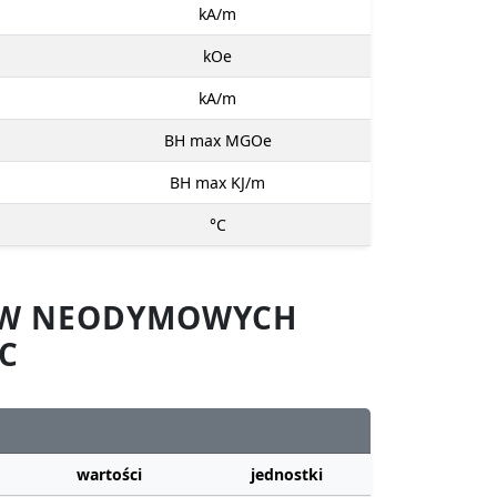
kA/m
kOe
kA/m
BH max MGOe
BH max KJ/m
°C
SÓW NEODYMOWYCH
C
wartości
jednostki