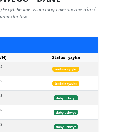
d
Fe
B. Realne osiągi mogą nieznacznie różnić
2
14
 projektantów.
/N)
Status ryzyka
bs
średnie ryzyko
bs
średnie ryzyko
bs
słaby uchwyt
bs
słaby uchwyt
bs
słaby uchwyt