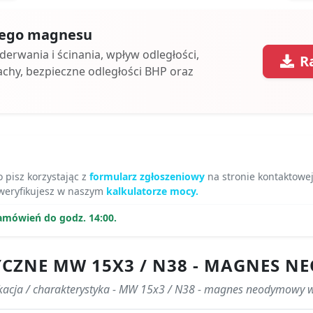
 tego magnesu
oderwania i ścinania, wpływ odległości,
R
achy, bezpieczne odległości BHP oraz
o pisz korzystając z
formularz zgłoszeniowy
na stronie kontaktowej
weryfikujesz w naszym
kalkulatorze mocy.
amówień do godz. 14:00.
YCZNE MW 15X3 / N38 - MAGNES
ikacja / charakterystyka - MW 15x3 / N38 - magnes neodymowy 