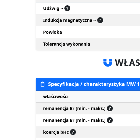
Udźwig ~
?
Indukcja magnetyczna ~
?
Powłoka
Tolerancja wykonania
WŁAS
Specyfikacja / charakterystyka MW
właściwości
remanencja Br [min. - maks.]
?
remanencja Br [min. - maks.]
?
koercja bHc
?