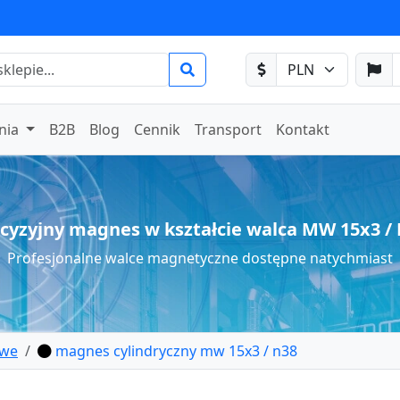
nia
B2B
Blog
Cennik
Transport
Kontakt
cyzyjny magnes w kształcie walca MW 15x3 /
Profesjonalne walce magnetyczne dostępne natychmiast
owe
magnes cylindryczny mw 15x3 / n38
cowy