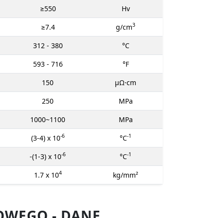
≥550
Hv
3
≥7.4
g/cm
312 - 380
°C
593 - 716
°F
150
μΩ⋅cm
250
MPa
1000~1100
MPa
-6
-1
(3-4) x 10
°C
-6
-1
-(1-3) x 10
°C
4
1.7 x 10
kg/mm²
OWEGO - DANE