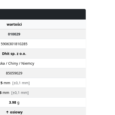
wartości
010029
5906301810285
Dhit sp. z o.o.
ska / Chiny / Niemcy
85059029
15
mm
[±0,1 mm]
3
mm
[±0,1 mm]
3.98
g
↑ osiowy