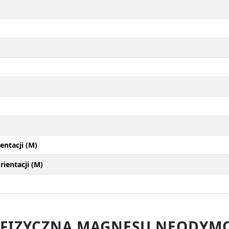
entacji (M)
ientacji (M)
 FIZYCZNA MAGNESU NEODYM