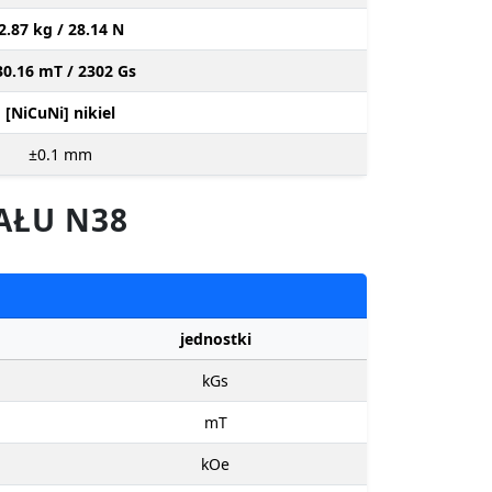
2.87 kg / 28.14 N
30.16 mT / 2302 Gs
[NiCuNi] nikiel
±0.1
mm
AŁU N38
jednostki
kGs
mT
kOe