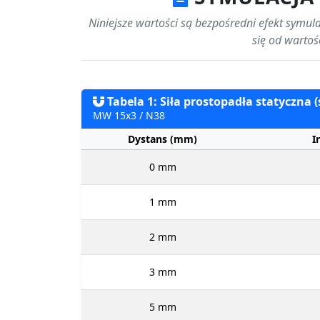
Niniejsze wartości są bezpośredni efekt symu
się od wartoś
Tabela 1: Siła prostopadła statyczna (
MW 15x3 / N38
Dystans (mm)
I
0 mm
1 mm
2 mm
3 mm
5 mm