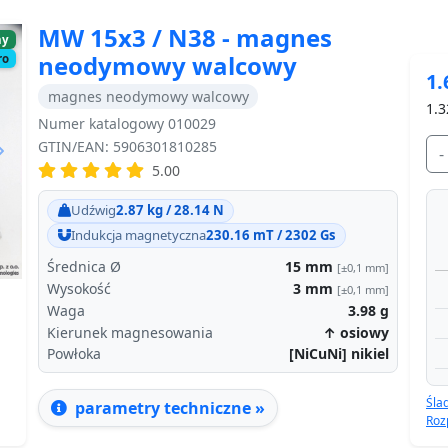
MW 15x3 / N38 - magnes
ny
neodymowy walcowy
ro
1.
magnes neodymowy walcowy
1.3
Numer katalogowy 010029
GTIN/EAN: 5906301810285
-
5.00
Next
Udźwig
2.87 kg / 28.14 N
Indukcja magnetyczna
230.16 mT / 2302 Gs
Średnica Ø
15
mm
[±0,1 mm]
Wysokość
3
mm
[±0,1 mm]
Waga
3.98
g
Kierunek magnesowania
↑ osiowy
Powłoka
[NiCuNi] nikiel
Śla
parametry techniczne »
Roz