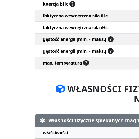
koercja bHc
?
faktyczna wewnętrzna siła iHc
faktyczna wewnętrzna siła iHc
gęstość energii [min. - maks.]
?
gęstość energii [min. - maks.]
?
max. temperatura
?
WŁASNOŚCI FI
Własności fizyczne spiekanych ma
właściwości