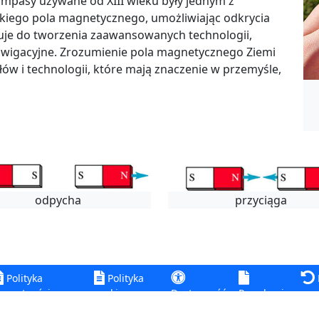
Kompasy używane od XIII wieku były jednym z
kiego pola magnetycznego, umożliwiając odkrycia
ruje do tworzenia zaawansowanych technologii,
nawigacyjne. Zrozumienie pola magnetycznego Ziemi
w i technologii, które mają znaczenie w przemyśle,
odpycha
przyciąga
Polityka
Polityka
rywatności
cookie
Dostępność
Regulamin
zwr