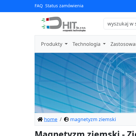
FAQ
Status zamówienia
Produkty
Technologia
Zastosowa
home
magnetyzm ziemski
Magnetyzm ziemski - Zi