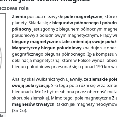
uczowa rola
Ziemia
posiada niezwykłe
pole magnetyczne
, które
planety. Składa się z
biegunów północnego i połud
północny
jest zgodny z biegunem północnym magnet
południowy z południowym magnetycznym. Prądy wir
bieguny magnetyczne stale zmieniają swoje położ
Magnetyczny biegun południowy
znajduje się obec
geograficznego bieguna północnego. Igła kompasu 
deklinacją magnetyczną, które w Polsce wynosi obecn
biegun południowy przesunął się o ponad 190 km w ci
Analizy skał wulkanicznych ujawniły, że
ziemskie pol
swoją polaryzację
. Siła tego pola różni się w zależnoś
biegunach. Może być osłabiona przez obecność metali
skorupie ziemskiej. Mimo tego, pole magnetyczne Zie
magnesów trwałych
, takich jak
magnesy neodymo
(SmCo).
la