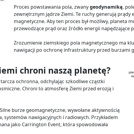
Proces powstawania pola, zwany
geodynamiką
, po
zewnętrznym jądrze Ziemi. Te ruchy generują prądy el
magnetyczne. Aby ten proces był możliwy, planeta mu
przewodzące prąd oraz źródło energii napędzające 
Zrozumienie ziemskiego pola magnetycznego ma klucz
nawigacji po ochronę infrastruktury przed burzami
iemi chroni naszą planetę?
ak tarcza ochronna, odchylając szkodliwe cząstki
miczne. Chroni to atmosferę Ziemi przed erozją i
. Silne burze geomagnetyczne, wywołane aktywnością
ów, systemów nawigacyjnych i radiowych. Przykładem
znana jako Carrington Event, która spowodowała