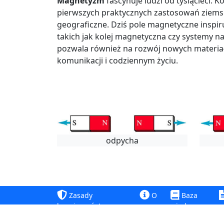
Magnetyzm
fascynuje ludzi od tysiącleci. 
pierwszych praktycznych zastosowań ziems
geograficzne. Dziś pole magnetyczne inspi
takich jak kolej magnetyczna czy systemy 
pozwala również na rozwój nowych materiałó
komunikacji i codziennym życiu.
odpycha
Zasady
O
Baza
bezpieczeństwa
nas
wiedzy
p