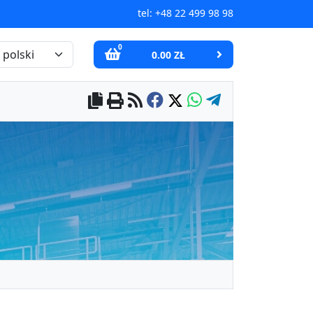
tel:
+48 22 499 98 98
0
0.00 ZŁ