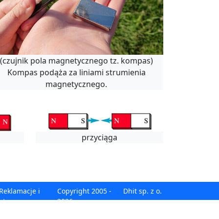
(czujnik pola magnetycznego tz. kompas)
Kompas podąża za liniami strumienia
magnetycznego.
przyciąga
Reklamacje i
Copyright 2005 -
Dhit sp. z o.
oty
2026
o.