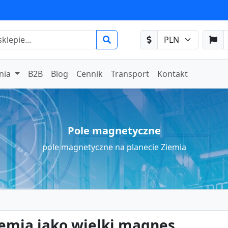
nia
B2B
Blog
Cennik
Transport
Kontakt
Pole magnetyczne
pole magnetyczne na planecie Ziemia
emia jako wielki magnes