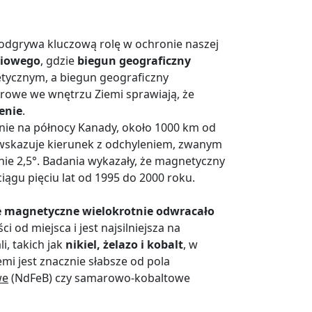
 odgrywa kluczową rolę w ochronie naszej
niowego
, gdzie
biegun geograficzny
ycznym, a biegun geograficzny
owe we wnętrzu Ziemi sprawiają, że
enie
.
nie na północy Kanady, około 1000 km od
wskazuje kierunek z odchyleniem, zwanym
ie 2,5°. Badania wykazały, że magnetyczny
ągu pięciu lat od 1995 do 2000 roku.
e magnetyczne wielokrotnie odwracało
ci od miejsca i jest najsilniejsza na
, takich jak
nikiel, żelazo i kobalt
, w
mi jest znacznie słabsze od pola
we
(NdFeB) czy samarowo-kobaltowe