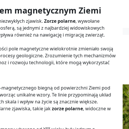
olem magnetycznym Ziemi
niezwykłych zjawisk.
Zorze polarne
, wywołane
mosferą, są jednymi z najbardziej widowiskowych
ływa również na nawigację i migrację zwierząt.
ości pole magnetyczne wielokrotnie zmieniało swoją
z procesy geologiczne. Zrozumienie tych mechanizmów
oz i rozwoju technologii, które mogą wykorzystać
-magnetycznego biegną od powierzchni Ziemi pod
orząc unikalne wzory. Te linie przypominają układ
ich skala i wpływ na życie są znacznie większe.
rne zjawiska, takie jak
zorze polarne
, widoczne w