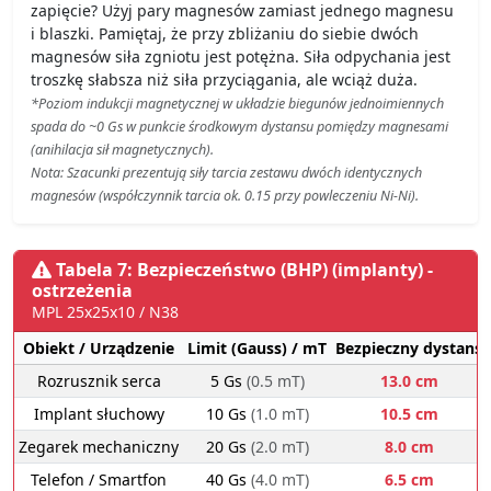
zapięcie? Użyj pary magnesów zamiast jednego magnesu
i blaszki. Pamiętaj, że przy zbliżaniu do siebie dwóch
magnesów siła zgniotu jest potężna. Siła odpychania jest
troszkę słabsza niż siła przyciągania, ale wciąż duża.
*Poziom indukcji magnetycznej w układzie biegunów jednoimiennych
spada do ~0 Gs w punkcie środkowym dystansu pomiędzy magnesami
(anihilacja sił magnetycznych).
Nota: Szacunki prezentują siły tarcia zestawu dwóch identycznych
magnesów (współczynnik tarcia ok. 0.15 przy powleczeniu Ni-Ni).
Tabela 7: Bezpieczeństwo (BHP) (implanty) -
ostrzeżenia
MPL 25x25x10 / N38
Obiekt / Urządzenie
Limit (Gauss) / mT
Bezpieczny dystans
Rozrusznik serca
5 Gs
(0.5 mT)
13.0 cm
Implant słuchowy
10 Gs
(1.0 mT)
10.5 cm
Zegarek mechaniczny
20 Gs
(2.0 mT)
8.0 cm
Telefon / Smartfon
40 Gs
(4.0 mT)
6.5 cm