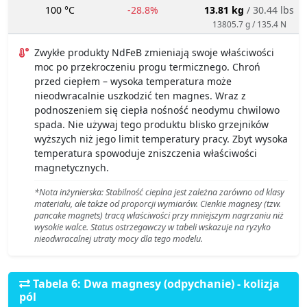
100 °C
-28.8%
13.81 kg
/ 30.44 lbs
13805.7 g / 135.4 N
Zwykłe produkty NdFeB zmieniają swoje właściwości
moc po przekroczeniu progu termicznego. Chroń
przed ciepłem – wysoka temperatura może
nieodwracalnie uszkodzić ten magnes. Wraz z
podnoszeniem się ciepła nośność neodymu chwilowo
spada. Nie używaj tego produktu blisko grzejników
wyższych niż jego limit temperatury pracy. Zbyt wysoka
temperatura spowoduje zniszczenia właściwości
magnetycznych.
*Nota inżynierska: Stabilność cieplna jest zależna zarówno od klasy
materiału, ale także od proporcji wymiarów. Cienkie magnesy (tzw.
pancake magnets) tracą właściwości przy mniejszym nagrzaniu niż
wysokie walce. Status ostrzegawczy w tabeli wskazuje na ryzyko
nieodwracalnej utraty mocy dla tego modelu.
Tabela 6: Dwa magnesy (odpychanie) - kolizja
pól