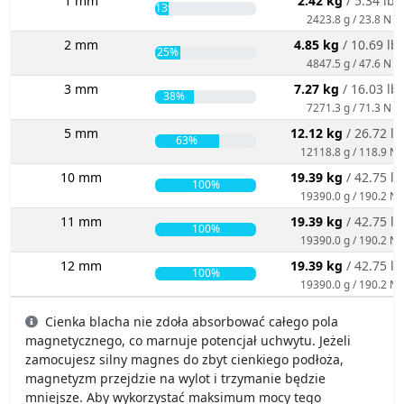
1 mm
2.42 kg
/ 5.34 lbs
13%
2423.8 g / 23.8 N
2 mm
4.85 kg
/ 10.69 lb
25%
4847.5 g / 47.6 N
3 mm
7.27 kg
/ 16.03 lb
38%
7271.3 g / 71.3 N
5 mm
12.12 kg
/ 26.72 lb
63%
12118.8 g / 118.9 N
10 mm
19.39 kg
/ 42.75 lb
100%
19390.0 g / 190.2 N
11 mm
19.39 kg
/ 42.75 lb
100%
19390.0 g / 190.2 N
12 mm
19.39 kg
/ 42.75 lb
100%
19390.0 g / 190.2 N
Cienka blacha nie zdoła absorbować całego pola
magnetycznego, co marnuje potencjał uchwytu. Jeżeli
zamocujesz silny magnes do zbyt cienkiego podłoża,
magnetyzm przejdzie na wylot i trzymanie będzie
mniejsze. Aby wykorzystać maksimum mocy tego