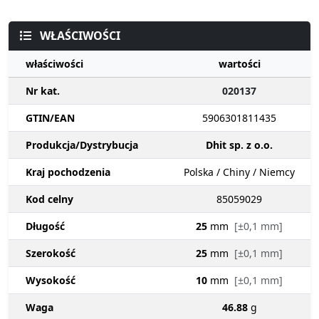
WŁAŚCIWOŚCI
właściwości
wartości
Nr kat.
020137
GTIN/EAN
5906301811435
Produkcja/Dystrybucja
Dhit sp. z o.o.
Kraj pochodzenia
Polska / Chiny / Niemcy
Kod celny
85059029
Długość
25
mm
[±0,1 mm]
Szerokość
25
mm
[±0,1 mm]
Wysokość
10
mm
[±0,1 mm]
Waga
46.88
g