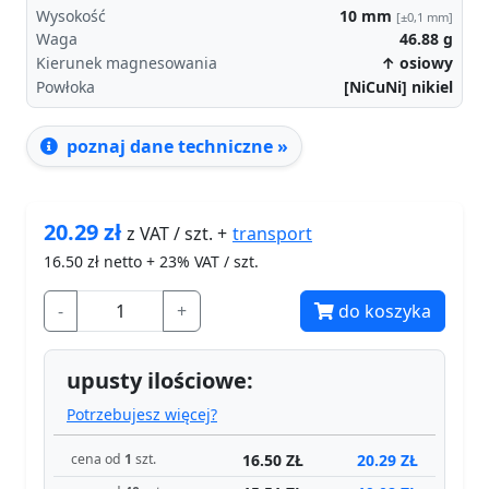
Wysokość
10
mm
[±0,1 mm]
Waga
46.88
g
Kierunek magnesowania
↑ osiowy
Powłoka
[NiCuNi] nikiel
poznaj dane techniczne »
20.29
zł
transport
z VAT / szt. +
16.50
zł netto + 23% VAT / szt.
-
+
do koszyka
upusty ilościowe:
Potrzebujesz więcej?
16.50 ZŁ
20.29 ZŁ
cena od
1
szt.