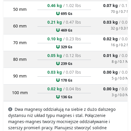
0.46 kg
/ 1.02 lbs
0.07 kg
/ 0.15
50 mm
70 g / 0.7 N
695 Gs
0.21 kg
/ 0.47 lbs
0.03 kg
/ 0.07
60 mm
32 g / 0.3 N
469 Gs
0.10 kg
/ 0.23 lbs
0.02 kg
/ 0.03
70 mm
16 g / 0.2 N
329 Gs
0.05 kg
/ 0.12 lbs
0.01 kg
/ 0.02
80 mm
8 g / 0.1 N
239 Gs
0.03 kg
/ 0.07 lbs
0.00 kg
/ 0.01
90 mm
5 g / 0.0 N
178 Gs
0.02 kg
/ 0.04 lbs
0.00 kg
/ 0.01
100 mm
3 g / 0.0 N
136 Gs
Dwa magnesy oddziałują na siebie z dużo dalszego
dystansu niż układ typu magnes i stal. Połączenie
magnes-magnes tworzy mocniejsze oddziaływanie i
szerszy promień pracy. Planujesz stworzyć solidne