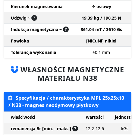
Kierunek magnesowania
↑ osiowy
Udźwig ~
?
19.39 kg / 190.25 N
Indukcja magnetyczna ~
?
361.04 mT / 3610 Gs
Powłoka
[NiCuNi] nikiel
Tolerancja wykonania
±0.1
mm
WŁASNOŚCI MAGNETYCZNE
MATERIAŁU N38
Specyfikacja / charakterystyka MPL 25x25x10
/ N38 - magnes neodymowy płytkowy
właściwości
wartości
jednostki
remanencja Br [min. - maks.]
?
12.2-12.6
kGs