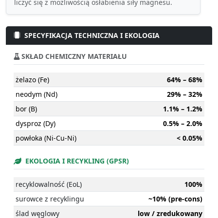
liczyć się z możliwością osłabienia siły magnesu.
SPECYFIKACJA TECHNICZNA I EKOLOGIA
SKŁAD CHEMICZNY MATERIAŁU
żelazo (Fe)
64% – 68%
neodym (Nd)
29% – 32%
bor (B)
1.1% – 1.2%
dysproz (Dy)
0.5% – 2.0%
powłoka (Ni-Cu-Ni)
< 0.05%
EKOLOGIA I RECYKLING (GPSR)
recyklowalność (EoL)
100%
surowce z recyklingu
~10% (pre-cons)
ślad węglowy
low / zredukowany