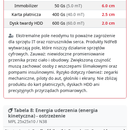
Immobilizer
50 Gs
(5.0 mT)
6.0 cm
Karta płatnicza
400 Gs
(40.0 mT)
2.5 cm
Dysk twardy HDD
600 Gs
(60.0 mT)
2.0 cm
Ekstremalne pole neodymu to poważne zagrożenie
dla sprzętu IT oraz rozruszników serca. Produkty NdFeB
wytwarzają pole, które niszczy działanie sprzętów
cyfrowych. Zauważ: niewidoczne promieniowanie
przenika przez ciało i obudowy. Zwiększoną czujność
muszą zachować osoby z wszczepami ślimakowymi oraz
pompami insulinowymi. Ryzyko dotyczy również: zegarki
mechaniczne, piloty do aut, głośniki i ekrany. Nie zbliżaj
produktu do kart płatniczych, dyskach HDD ani
precyzyjnych przyrządach pomiarowych.
Tabela 8: Energia uderzenia (energia
kinetyczna) - ostrzeżenie
MPL 25x25x10 / N38