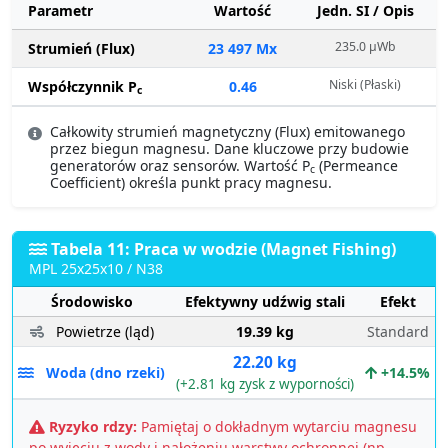
Parametr
Wartość
Jedn. SI / Opis
235.0 µWb
Strumień (Flux)
23 497 Mx
Niski (Płaski)
Współczynnik P
0.46
c
Całkowity strumień magnetyczny (Flux) emitowanego
przez biegun magnesu. Dane kluczowe przy budowie
generatorów oraz sensorów. Wartość P
(Permeance
c
Coefficient) określa punkt pracy magnesu.
Tabela 11: Praca w wodzie (Magnet Fishing)
MPL 25x25x10 / N38
Środowisko
Efektywny udźwig stali
Efekt
Powietrze (ląd)
19.39 kg
Standard
22.20 kg
Woda (dno rzeki)
+14.5%
(+2.81 kg zysk z wyporności)
Ryzyko rdzy:
Pamiętaj o dokładnym wytarciu magnesu
po wyjęciu z wody i nałożeniu warstwy ochronnej (np.