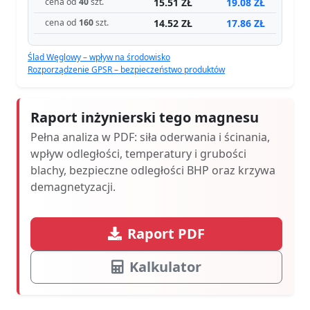
15.51 ZŁ
19.08 ZŁ
cena od
40
szt.
14.52 ZŁ
17.86 ZŁ
cena od
160
szt.
Ślad Węglowy – wpływ na środowisko
Rozporządzenie GPSR – bezpieczeństwo produktów
Raport inżynierski tego magnesu
Pełna analiza w PDF: siła oderwania i ścinania,
wpływ odległości, temperatury i grubości
blachy, bezpieczne odległości BHP oraz krzywa
demagnetyzacji.
Raport PDF
Kalkulator