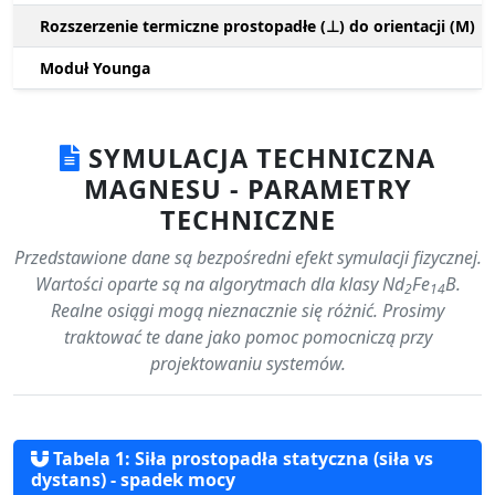
Rozszerzenie termiczne prostopadłe (⊥) do orientacji (M)
Moduł Younga
SYMULACJA TECHNICZNA
MAGNESU - PARAMETRY
TECHNICZNE
Przedstawione dane są bezpośredni efekt symulacji fizycznej.
Wartości oparte są na algorytmach dla klasy Nd
Fe
B.
2
14
Realne osiągi mogą nieznacznie się różnić. Prosimy
traktować te dane jako pomoc pomocniczą przy
projektowaniu systemów.
Tabela 1: Siła prostopadła statyczna (siła vs
dystans) - spadek mocy