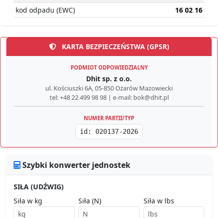
kod odpadu (EWC)
16 02 16
KARTA BEZPIECZEŃSTWA (GPSR)
PODMIOT ODPOWIEDZIALNY
Dhit sp. z o.o.
ul. Kościuszki 6A, 05-850 Ożarów Mazowiecki
tel: +48 22 499 98 98 | e-mail: bok@dhit.pl
NUMER PARTII/TYP
id: 020137-2026
Szybki konwerter jednostek
SIŁA (UDŹWIG)
Siła w kg
Siła (N)
Siła w lbs