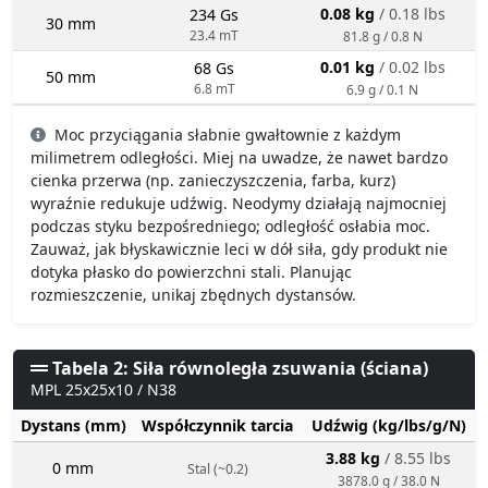
0.08 kg
/ 0.18 lbs
234 Gs
30 mm
23.4 mT
81.8 g / 0.8 N
0.01 kg
/ 0.02 lbs
68 Gs
50 mm
6.8 mT
6.9 g / 0.1 N
Moc przyciągania słabnie gwałtownie z każdym
milimetrem odległości. Miej na uwadze, że nawet bardzo
cienka przerwa (np. zanieczyszczenia, farba, kurz)
wyraźnie redukuje udźwig. Neodymy działają najmocniej
podczas styku bezpośredniego; odległość osłabia moc.
Zauważ, jak błyskawicznie leci w dół siła, gdy produkt nie
dotyka płasko do powierzchni stali. Planując
rozmieszczenie, unikaj zbędnych dystansów.
Tabela 2: Siła równoległa zsuwania (ściana)
MPL 25x25x10 / N38
Dystans (mm)
Współczynnik tarcia
Udźwig (kg/lbs/g/N)
3.88 kg
/ 8.55 lbs
0 mm
Stal (~0.2)
3878.0 g / 38.0 N