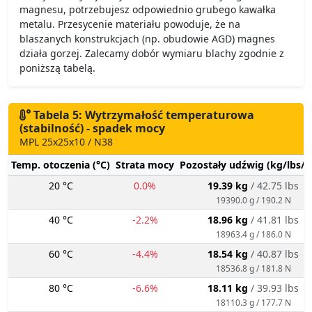
magnesu, potrzebujesz odpowiednio grubego kawałka
metalu. Przesycenie materiału powoduje, że na
blaszanych konstrukcjach (np. obudowie AGD) magnes
działa gorzej. Zalecamy dobór wymiaru blachy zgodnie z
poniższą tabelą.
Tabela 5: Wytrzymałość temperaturowa
(stabilność) - spadek mocy
MPL 25x25x10 / N38
Temp. otoczenia (°C)
Strata mocy
Pozostały udźwig (kg/lbs/g
20 °C
0.0%
19.39 kg
/ 42.75 lbs
19390.0 g / 190.2 N
40 °C
-2.2%
18.96 kg
/ 41.81 lbs
18963.4 g / 186.0 N
60 °C
-4.4%
18.54 kg
/ 40.87 lbs
18536.8 g / 181.8 N
80 °C
-6.6%
18.11 kg
/ 39.93 lbs
18110.3 g / 177.7 N