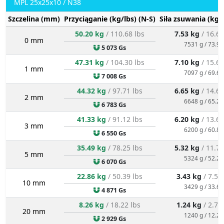
MPL 25x25x10 / N38
Szczelina (mm)
Przyciąganie (kg/lbs) (N-S)
Siła zsuwania (kg/
50.20 kg
/ 110.68 lbs
7.53 kg
/ 16.60
0 mm
7531 g / 73.9 
5 073 Gs
47.31 kg
/ 104.30 lbs
7.10 kg
/ 15.65
1 mm
7097 g / 69.6 
7 008 Gs
44.32 kg
/ 97.71 lbs
6.65 kg
/ 14.66
2 mm
6648 g / 65.2 
6 783 Gs
41.33 kg
/ 91.12 lbs
6.20 kg
/ 13.67
3 mm
6200 g / 60.8 
6 550 Gs
35.49 kg
/ 78.25 lbs
5.32 kg
/ 11.74
5 mm
5324 g / 52.2 
6 070 Gs
22.86 kg
/ 50.39 lbs
3.43 kg
/ 7.56
10 mm
3429 g / 33.6 
4 871 Gs
8.26 kg
/ 18.22 lbs
1.24 kg
/ 2.73
20 mm
1240 g / 12.2 
2 929 Gs