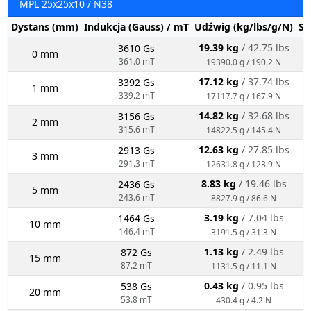
MPL 25x25x10 / N38
Dystans (mm)
Indukcja (Gauss) / mT
Udźwig (kg/lbs/g/N)
St
19.39 kg
/ 42.75 lbs
3610 Gs
0 mm
361.0 mT
19390.0 g / 190.2 N
17.12 kg
/ 37.74 lbs
3392 Gs
1 mm
339.2 mT
17117.7 g / 167.9 N
14.82 kg
/ 32.68 lbs
3156 Gs
2 mm
315.6 mT
14822.5 g / 145.4 N
12.63 kg
/ 27.85 lbs
2913 Gs
3 mm
291.3 mT
12631.8 g / 123.9 N
8.83 kg
/ 19.46 lbs
2436 Gs
5 mm
243.6 mT
8827.9 g / 86.6 N
3.19 kg
/ 7.04 lbs
1464 Gs
10 mm
146.4 mT
3191.5 g / 31.3 N
1.13 kg
/ 2.49 lbs
872 Gs
15 mm
87.2 mT
1131.5 g / 11.1 N
0.43 kg
/ 0.95 lbs
538 Gs
20 mm
53.8 mT
430.4 g / 4.2 N