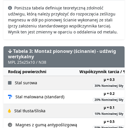
Poniższa tabela definiuje teoretyczną zdolność
udźwigu, którą należy przyłożyć do rozpoczęcia ześlizgu
magnesu w dół po pionowej ścianie wykonanej ze stali
(przy założeniu standardowego współczynnika tarcia).
Wynik ten jest zmienny w oparciu o oddalenia od metalu.
Tabela 3: Montaż pionowy (ścinanie) - udźwig
wertykalny
MPL 25x25x10 / N38
Rodzaj powierzchni
Współczynnik tarcia / 
µ = 0.3
Stal surowa
30% Nominalnej Siły
µ = 0.2
Stal malowana (standard)
20% Nominalnej Siły
µ = 0.1
Stal tłusta/śliska
10% Nominalnej Siły
µ = 0.5
Magnes z gumą antypoślizgową
50% Nominalnej Siły