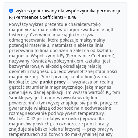
wykres generowany dla współczynnika permeancji
P
(Permeance Coefficient) =
0.46
c
Powyższy wykres prezentuje charakterystykę
magnetyczną materiału w drugim kwadrancie pętli
histerezy. Czerwona linia ciągła to krzywa
odmagnesowania, która pokazuje maksymalny
potencjał materiału, natomiast niebieska linia
przerywana to linia obciążenia zależna od kształtu
magnesu. Współczynnik
P
(Permeance Coefficient),
c
nazywany również współczynnikiem kształtu, jest
bezwymiarową wielkością określającą relację
geometrii magnesu do jego wewnętrznej stabilności
magnetycznej. Punkt przecięcia obu linii (czarna
kropka) to tzw.
punkt pracy
— wyznacza on realną
gęstość strumienia magnetycznego, jaką magnes
generuje w danej aplikacji. Im wyższa wartość
P
, tym
c
'smuklejszy' jest magnes (wysoki względem
powierzchni) i tym wyżej znajduje się punkt pracy, co
gwarantuje większą odporność na nieodwracalne
rozmagnesowanie pod wpływem temperatury.
Wartość 0.42 jest relatywnie niska (typowo dla
magnesów płaskich), co oznacza, że punkt pracy
znajduje się blisko 'kolana' krzywej — przy pracy w
temperaturach zbliżonych do maksymalnej należy