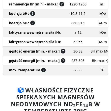
remanencja Br [min. - maks.]
?
1220-1260
mT
koercja bHc
?
10.8-11.5
kOe
koercja bHc
?
860-915
kA/m
faktyczna wewnętrzna siła iHc
≥ 12
kOe
faktyczna wewnętrzna siła iHc
≥ 955
kA/m
gęstość energii [min. - maks.]
?
36-38
BH max MG
gęstość energii [min. - maks.]
?
287-303
BH max KJ
max. temperatura
?
≤ 80
°C
WŁASNOŚCI FIZYCZNE
SPIEKANYCH MAGNESÓW
NEODYMOWYCH ND
FE
B W
2
14
TEMPERATURZE 20°C