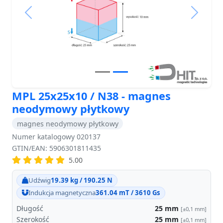
Previous
Next
MPL 25x25x10 / N38 - magnes
neodymowy płytkowy
magnes neodymowy płytkowy
Numer katalogowy 020137
GTIN/EAN: 5906301811435
5.00
Udźwig
19.39 kg / 190.25 N
Indukcja magnetyczna
361.04 mT / 3610 Gs
Długość
25
mm
[±0,1 mm]
Szerokość
25
mm
[±0,1 mm]