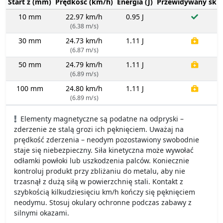
Start z (mm)
Prędkość (km/h)
Energia (J)
Przewidywany sku
10 mm
22.97 km/h
0.95 J
(6.38 m/s)
30 mm
24.73 km/h
1.11 J
(6.87 m/s)
50 mm
24.79 km/h
1.11 J
(6.89 m/s)
100 mm
24.80 km/h
1.11 J
(6.89 m/s)
Elementy magnetyczne są podatne na odpryski –
zderzenie ze stalą grozi ich pęknięciem. Uważaj na
prędkość zderzenia – neodym pozostawiony swobodnie
staje się niebezpieczny. Siła kinetyczna może wywołać
odłamki powłoki lub uszkodzenia palców. Koniecznie
kontroluj produkt przy zbliżaniu do metalu, aby nie
trzasnął z dużą siłą w powierzchnię stali. Kontakt z
szybkością kilkudziesięciu km/h kończy się pęknięciem
neodymu. Stosuj okulary ochronne podczas zabawy z
silnymi okazami.