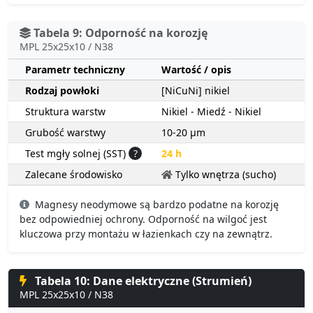
Tabela 9: Odporność na korozję
MPL 25x25x10 / N38
Parametr techniczny
Wartość / opis
Rodzaj powłoki
[NiCuNi] nikiel
Struktura warstw
Nikiel - Miedź - Nikiel
Grubość warstwy
10-20 µm
Test mgły solnej (SST)
?
24 h
Zalecane środowisko
Tylko wnętrza (sucho)
Magnesy neodymowe są bardzo podatne na korozję
bez odpowiedniej ochrony. Odporność na wilgoć jest
kluczowa przy montażu w łazienkach czy na zewnątrz.
Tabela 10: Dane elektryczne (Strumień)
MPL 25x25x10 / N38