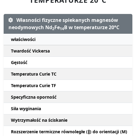
Własności fizyczne spiekanych magnesów
neodymowych Nd
Fe
B w temperaturze 20°C
2
14
właściwości
Twardość Vickersa
Gęstość
Temperatura Curie TC
Temperatura Curie TF
Specyficzna oporność
Siła wyginania
Wytrzymałość na ściskanie
Rozszerzenie termiczne równoległe (∥) do orientacji (M)