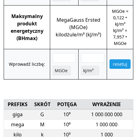
MGOe =
Maksymalny
0,122 •
MegaGauss Ersted
produkt
kJ/m³
(MGOe)
energetyczny
kJ/m³ =
kilodżule/m³ (kJ/m³)
7,957 •
(BHmax)
MGOe
Wprowadź liczbę:
resetuj
MGOe
kJ/m³
PREFIKS
SKRÓT
POTĘGA
WYRAŻENIE
giga
G
10⁹
1 000 000 000
mega
M
10⁶
1 000 000
kilo
k
10³
1 000