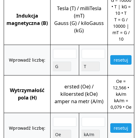
G = 10000
• T | kG =
Tesla (T) / milliTesla
10 • T
Indukcja
(mT)
T = G /
magnetyczna (B)
Gauss (G) / kiloGauss
10000 |
(kG)
mT = G /
10
Wprowadź liczbę:
resetuj
G
T
Oe =
ersted (Oe) /
12,566 •
Wytrzymałość
kiloersted (kOe)
kA/m
pola (H)
kA/m =
amper na metr (A/m)
0,079 • Oe
Wprowadź liczbę:
resetuj
Oe
kA/m