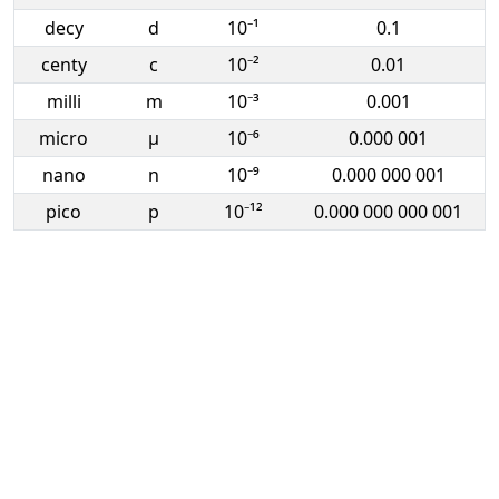
decy
d
10⁻¹
0.1
centy
c
10⁻²
0.01
milli
m
10⁻³
0.001
micro
µ
10⁻⁶
0.000 001
nano
n
10⁻⁹
0.000 000 001
pico
p
10⁻¹²
0.000 000 000 001