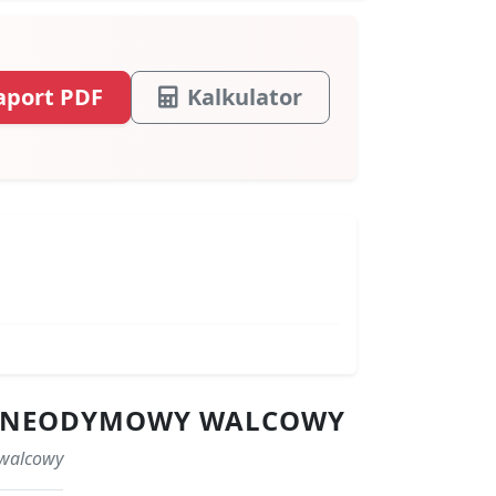
aport PDF
Kalkulator
ES NEODYMOWY WALCOWY
 walcowy