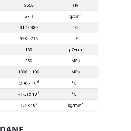
≥550
Hv
3
≥7.4
g/cm
312 - 380
°C
593 - 716
°F
150
μΩ⋅cm
250
MPa
1000~1100
MPa
-6
-1
(3-4) x 10
°C
-6
-1
-(1-3) x 10
°C
4
1.7 x 10
kg/mm²
 DANE