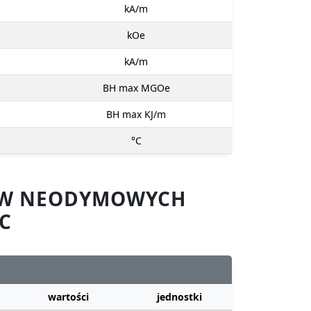
kA/m
kOe
kA/m
BH max MGOe
BH max KJ/m
°C
SÓW NEODYMOWYCH
C
wartości
jednostki