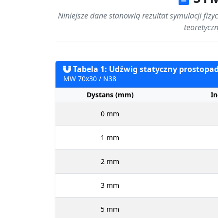
Niniejsze dane stanowią rezultat symulacji fiz
teoretycz
Tabela 1: Udźwig statyczny prostopadł
MW 70x30 / N38
Dystans (mm)
In
0 mm
1 mm
2 mm
3 mm
5 mm