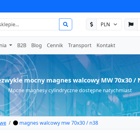
nia
B2B
Blog
Cennik
Transport
Kontakt
ezwykle mocny magnes walcowy MW 70x30 / 
Mocne magnesy cylindryczne dostępne natychmiast
owe
magnes walcowy mw 70x30 / n38
lcowy