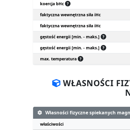
koercja bHc
?
faktyczna wewnętrzna siła iHc
faktyczna wewnętrzna siła iHc
gęstość energii [min. - maks.]
?
gęstość energii [min. - maks.]
?
max. temperatura
?
WŁASNOŚCI FI
Własności fizyczne spiekanych ma
właściwości