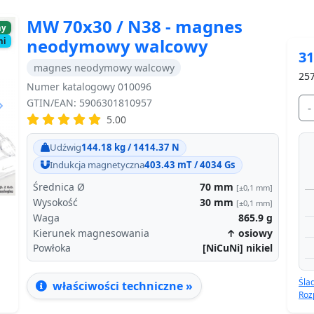
MW 70x30 / N38 - magnes
ny
neodymowy walcowy
ni
31
magnes neodymowy walcowy
257
Numer katalogowy 010096
GTIN/EAN: 5906301810957
-
5.00
Next
Udźwig
144.18 kg / 1414.37 N
Indukcja magnetyczna
403.43 mT / 4034 Gs
Średnica Ø
70
mm
[±0,1 mm]
Wysokość
30
mm
[±0,1 mm]
Waga
865.9
g
Kierunek magnesowania
↑ osiowy
Powłoka
[NiCuNi] nikiel
Śla
właściwości techniczne »
Roz