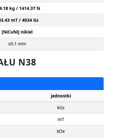
4.18 kg / 1414.37 N
03.43 mT / 4034 Gs
[NiCuNi] nikiel
±0.1
mm
AŁU N38
jednostki
kGs
mT
kOe