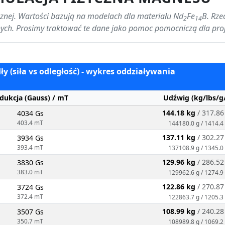
ycznej. Wartości bazują na modelach dla materiału Nd
Fe
B. Rze
2
14
nych. Prosimy traktować te dane jako pomoc pomocniczą dla pro
y (siła vs odległość) - wykres oddziaływania
dukcja (Gauss) / mT
Udźwig (kg/lbs/g
144.18 kg
/ 317.86
4034 Gs
403.4 mT
144180.0 g / 1414.4
137.11 kg
/ 302.27
3934 Gs
393.4 mT
137108.9 g / 1345.0
129.96 kg
/ 286.52
3830 Gs
383.0 mT
129962.6 g / 1274.9
122.86 kg
/ 270.87
3724 Gs
372.4 mT
122863.7 g / 1205.3
108.99 kg
/ 240.28
3507 Gs
350.7 mT
108989.8 g / 1069.2