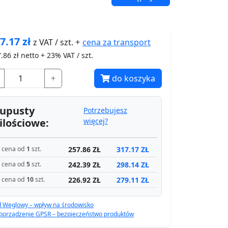
7.17
zł
cena za
transport
z VAT / szt. +
.86
zł netto + 23% VAT / szt.
+
do koszyka
upusty
Potrzebujesz
ilościowe:
więcej?
257.86 ZŁ
317.17 ZŁ
cena od
1
szt.
242.39 ZŁ
298.14 ZŁ
cena od
5
szt.
226.92 ZŁ
279.11 ZŁ
cena od
10
szt.
d Węglowy – wpływ na środowisko
porządzenie GPSR – bezpieczeństwo produktów