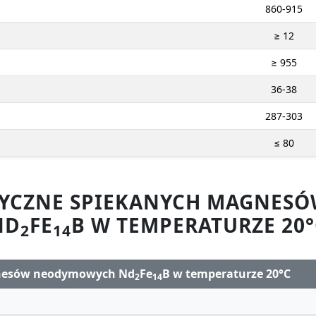
860-915
≥ 12
≥ 955
36-38
287-303
≤ 80
ZYCZNE SPIEKANYCH MAGNE
ND
FE
B W TEMPERATURZE 20°
2
14
gnesów neodymowych Nd
Fe
B w temperaturze 20°C
2
14