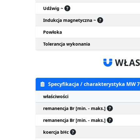
Udźwig ~
?
Indukcja magnetyczna ~
?
Powłoka
Tolerancja wykonania
WŁAS
Specyfikacja / charakterystyka MW
właściwości
remanencja Br [min. - maks.]
?
remanencja Br [min. - maks.]
?
koercja bHc
?