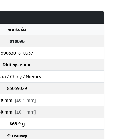
wartości
010096
5906301810957
Dhit sp. z o.o.
ska / Chiny / Niemcy
85059029
70
mm
[±0,1 mm]
30
mm
[±0,1 mm]
865.9
g
↑ osiowy