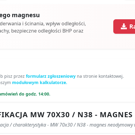
 tego magnesu
oderwania i ścinania, wpływ odległości,
R
achy, bezpieczne odległości BHP oraz
ub pisz przez
formularz zgłoszeniowy
na stronie kontaktowej.
naszym
modułowym kalkulatorze.
amówień do godz. 14:00.
IKACJA MW 70X30 / N38 - MAGN
kacja / charakterystyka - MW 70x30 / N38 - magnes neodymowy