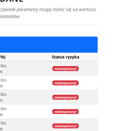
czywiste parametry mogą różnić się od wartości
jektantów.
/N)
Status ryzyka
 lbs
niebezpieczny!
 N
 lbs
niebezpieczny!
 N
 lbs
niebezpieczny!
 N
 lbs
niebezpieczny!
 N
 lbs
niebezpieczny!
 N