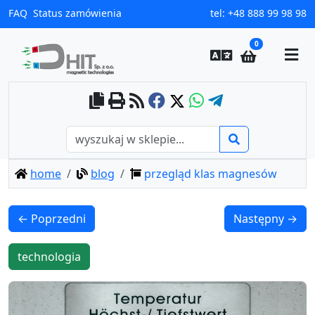
FAQ
Status zamówienia
tel:
+48 888 99 98 98
0
home
blog
przegląd klas magnesów
← Poprzedni
Następny →
technologia