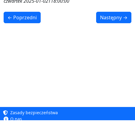
czwartek 2025-01-02T18:00:00
← Poprzedni
Następny →
Zasady bezpieczeństwa
O nas
Baza wiedzy
Polityka prywatności
Copyright 2005 - 2026