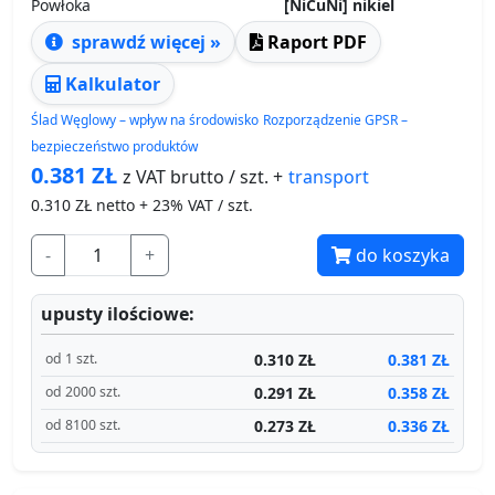
Powłoka
[NiCuNi] nikiel
sprawdź więcej »
Raport PDF
Kalkulator
Ślad Węglowy – wpływ na środowisko
Rozporządzenie GPSR –
bezpieczeństwo produktów
0.381
ZŁ
transport
z VAT brutto / szt. +
0.310
ZŁ netto + 23% VAT / szt.
-
+
do koszyka
upusty ilościowe:
0.310 ZŁ
0.381 ZŁ
od 1 szt.
0.291 ZŁ
0.358 ZŁ
od 2000 szt.
0.273 ZŁ
0.336 ZŁ
od 8100 szt.