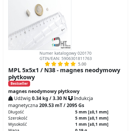
Numer katalogowy 020170
GTIN/EAN: 5906301811763
5.00
MPL 5x5x1 / N38 - magnes neodymowy
płytkowy
Bestseller
magnes neodymowy płytkowy
Udźwig
0.34 kg / 3.30 N
Indukcja
magnetyczna
209.53 mT / 2095 Gs
Długość
5 mm
[±0,1 mm]
Szerokość
5 mm
[±0,1 mm]
Wysokość
1 mm
[±0,1 mm]
Waga
0.19 g