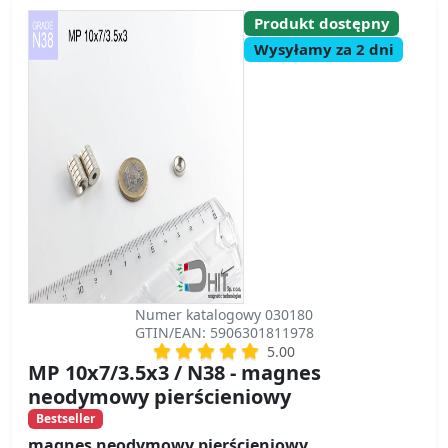
Produkt dostępny
Wysyłamy za 2 dni
Numer katalogowy 030180
GTIN/EAN: 5906301811978
5.00
MP 10x7/3.5x3 / N38 - magnes
neodymowy pierścieniowy
Bestseller
magnes neodymowy pierścieniowy