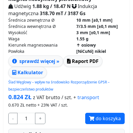
Udźwig
1.88 kg / 18.47 N
Indukcja
magnetyczna
318.70 mT / 3187 Gs
Średnica zewnętrzna Ø
10 mm
[±0,1 mm]
Średnica wewnętrzna Ø
7/3.5 mm
[±0,1 mm]
Wysokość
3 mm
[±0,1 mm]
Waga
1.55 g
Kierunek magnesowania
↑ osiowy
Powłoka
[NiCuNi] nikiel
sprawdź więcej »
Raport PDF
Kalkulator
Ślad Węglowy – wpływ na środowisko
Rozporządzenie GPSR –
bezpieczeństwo produktów
0.824
ZŁ
transport
z VAT brutto / szt. +
0.670
ZŁ netto + 23% VAT / szt.
-
+
do koszyka