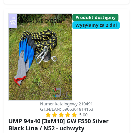
Produkt dostępny
Wysyłamy za 2 dni
Numer katalogowy 210491
GTIN/EAN: 5906301814153
5.00
UMP 94x40 [3xM10] GW F550 Silver
Black Lina / N52 - uchwyty