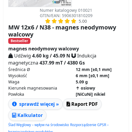
Numer katalogowy 010021
GTIN/EAN: 5906301810209
5.00
MW 12x6 / N38 - magnes neodymowy
walcowy
Bestseller
magnes neodymowy walcowy
Udźwig
4.60 kg / 45.09 N
Indukcja
magnetyczna
437.99 mT / 4380 Gs
Średnica Ø
12 mm
[±0,1 mm]
Wysokość
6 mm
[±0,1 mm]
Waga
5.09 g
Kierunek magnesowania
↑ osiowy
Powłoka
[NiCuNi] nikiel
sprawdź więcej »
Raport PDF
Kalkulator
Ślad Węglowy – wpływ na środowisko
Rozporządzenie GPSR –
bezpieczeństwo produktów