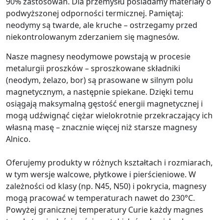
90% zastosowań. Dla przemysłu posiadamy materiały o
podwyższonej odporności termicznej. Pamiętaj:
neodymy są twarde, ale kruche – ostrzegamy przed
niekontrolowanym zderzaniem się magnesów.
Nasze magnesy neodymowe powstają w procesie
metalurgii proszków – sproszkowane składniki
(neodym, żelazo, bor) są prasowane w silnym polu
magnetycznym, a następnie spiekane. Dzięki temu
osiągają maksymalną gęstość energii magnetycznej i
mogą udźwignąć ciężar wielokrotnie przekraczający ich
własną masę – znacznie więcej niż starsze magnesy
Alnico.
Oferujemy produkty w różnych kształtach i rozmiarach,
w tym wersje walcowe, płytkowe i pierścieniowe. W
zależności od klasy (np. N45, N50) i pokrycia, magnesy
mogą pracować w temperaturach nawet do 230°C.
Powyżej granicznej temperatury Curie każdy magnes