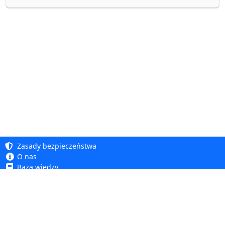
Zasady bezpieczeństwa
O nas
Baza wiedzy
Polityka prywatności
Copyright 2005 - 2026
Polityka cookie
Dhit sp. z o. o.
Dostępność
Regulamin
Reklamacje i zwroty