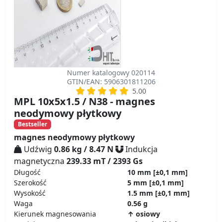
Numer katalogowy 020114
GTIN/EAN: 5906301811206
5.00
MPL 10x5x1.5 / N38 - magnes
neodymowy płytkowy
Bestseller
magnes neodymowy płytkowy
Udźwig
0.86 kg / 8.47 N
Indukcja
magnetyczna
239.33 mT / 2393 Gs
Długość
10 mm
[±0,1 mm]
Szerokość
5 mm
[±0,1 mm]
Wysokość
1.5 mm
[±0,1 mm]
Waga
0.56 g
Kierunek magnesowania
↑ osiowy