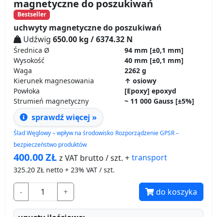
magnetyczne do poszukiwań
Bestseller
uchwyty magnetyczne do poszukiwań
Udźwig
650.00 kg / 6374.32 N
Średnica Ø
94 mm
[±0,1 mm]
Wysokość
40 mm
[±0,1 mm]
Waga
2262 g
Kierunek magnesowania
↑ osiowy
Powłoka
[Epoxy] epoxyd
Strumień magnetyczny
~ 11 000 Gauss [±5%]
sprawdź więcej »
Ślad Węglowy – wpływ na środowisko
Rozporządzenie GPSR –
bezpieczeństwo produktów
400.00
ZŁ
transport
z VAT brutto / szt. +
325.20
ZŁ netto + 23% VAT / szt.
-
+
do koszyka