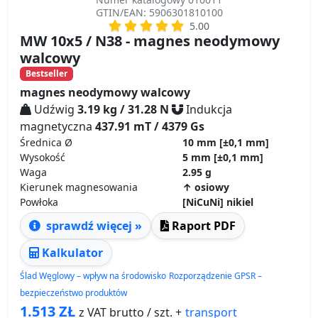
GTIN/EAN: 5906301810100
5.00
MW 10x5 / N38 - magnes neodymowy
walcowy
Bestseller
magnes neodymowy walcowy
Udźwig
3.19 kg / 31.28 N
Indukcja
magnetyczna
437.91 mT / 4379 Gs
Średnica Ø
10 mm
[±0,1 mm]
Wysokość
5 mm
[±0,1 mm]
Waga
2.95 g
Kierunek magnesowania
↑ osiowy
Powłoka
[NiCuNi] nikiel
sprawdź więcej »
Raport PDF
Kalkulator
Ślad Węglowy – wpływ na środowisko
Rozporządzenie GPSR –
bezpieczeństwo produktów
1.513
ZŁ
transport
z VAT brutto / szt. +