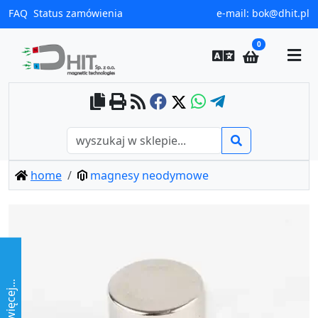
FAQ
Status zamówienia
e-mail:
bok@dhit.pl
0
home
magnesy neodymowe
więcej...