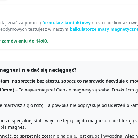
 daj znać za pomocą
formularz kontaktowy
na stronie kontaktowej
neodymowych testujesz w naszym
kalkulatorze masy magnetyczne
y zamówieniu do 14:00.
magnes i nie dać się naciągnąć?
estami na sprzęcie bez atestu, zobacz co naprawdę decyduje o 
 10mm)
– To najważniejsze! Cienkie magnesy są słabe. Dzięki 1cm
e martwisz się o rdzę. Ta powłoka nie odpryskuje od uderzeń o ka
e ze specjalnej stali, więc nie lepią się do magnesu i nie blokują 
łabia magnes.
ność, że sprzęt nie zostanie na dnie. Jest gruba i wygodna, więc n