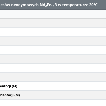
gnesów neodymowych Nd
Fe
B w temperaturze 20°C
2
14
entacji (M)
ientacji (M)