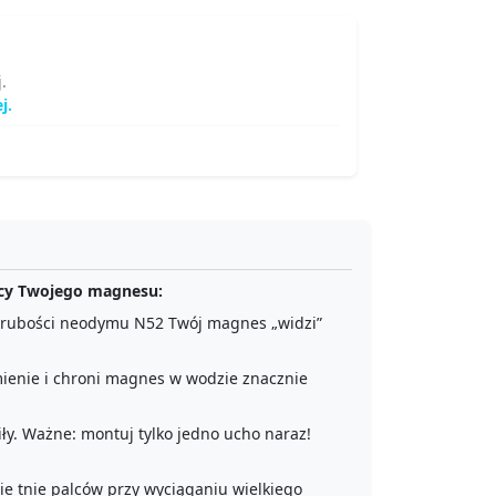
.
j.
mocy Twojego magnesu:
 grubości neodymu N52 Twój magnes „widzi”
mienie i chroni magnes w wodzie znacznie
siły. Ważne: montuj tylko jedno ucho naraz!
ie tnie palców przy wyciąganiu wielkiego