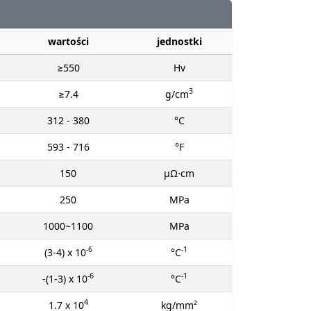
wartości
jednostki
≥550
Hv
3
≥7.4
g/cm
312 - 380
°C
593 - 716
°F
150
μΩ⋅cm
250
MPa
1000~1100
MPa
-6
-1
(3-4) x 10
°C
-6
-1
-(1-3) x 10
°C
4
1.7 x 10
kg/mm²