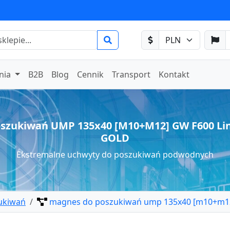
nia
B2B
Blog
Cennik
Transport
Kontakt
szukiwań UMP 135x40 [M10+M12] GW F600 Lina 
GOLD
Ekstremalne uchwyty do poszukiwań podwodnych
ukiwań
magnes do poszukiwań ump 135x40 [m10+m12] 
 - uchwyty magnetyczne do poszukiwań