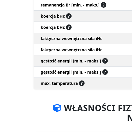
remanencja Br [min. - maks.]
?
koercja bHc
?
koercja bHc
?
faktyczna wewnętrzna siła iHc
faktyczna wewnętrzna siła iHc
gęstość energii [min. - maks.]
?
gęstość energii [min. - maks.]
?
max. temperatura
?
WŁASNOŚCI FI