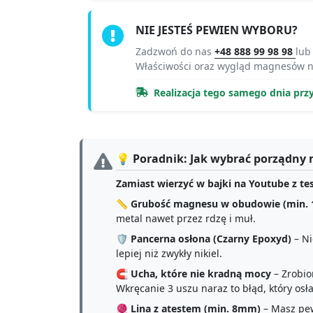
NIE JESTEŚ PEWIEN WYBORU?
Zadzwoń do nas
+48 888 99 98 98
lub
Właściwości oraz wygląd magnesów 
Realizacja tego samego dnia prz
💡 Poradnik: Jak wybrać porządny 
Zamiast wierzyć w bajki na Youtube z t
📏
Grubość magnesu w obudowie (min.
metal nawet przez rdzę i muł.
🛡️
Pancerna osłona (Czarny Epoxyd)
– Ni
lepiej niż zwykły nikiel.
🧲
Ucha, które nie kradną mocy
– Zrobion
Wkręcanie 3 uszu naraz to błąd, który os
🧶
Lina z atestem (min. 8mm)
– Masz pew