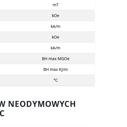
mT
kOe
kA/m
kOe
kA/m
BH max MGOe
BH max KJ/m
°C
SÓW NEODYMOWYCH
C