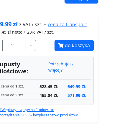
9.99
zł
cena za
transport
z VAT / szt. +
.45
zł netto + 23% VAT / szt.
+
do koszyka
upusty
Potrzebujesz
ilościowe:
więcej?
528.45 ZŁ
649.99 ZŁ
cena od
1
szt.
465.04 ZŁ
571.99 ZŁ
cena od
5
szt.
d Węglowy – wpływ na środowisko
porządzenie GPSR – bezpieczeństwo produktów