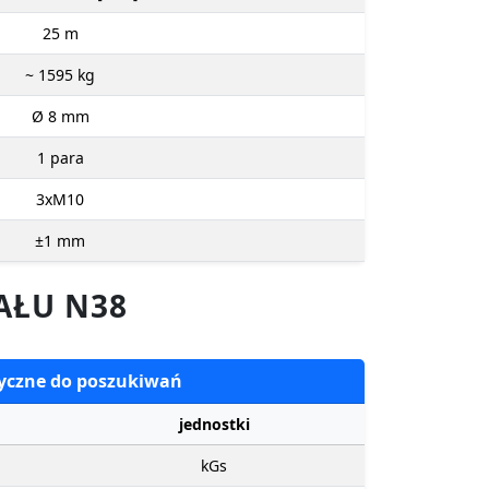
25
m
~ 1595
kg
Ø 8
mm
1
para
3xM10
±1
mm
AŁU N38
tyczne do poszukiwań
jednostki
kGs