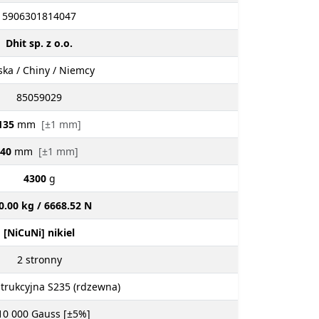
5906301814047
Dhit sp. z o.o.
ska / Chiny / Niemcy
85059029
135
mm
[±1 mm]
40
mm
[±1 mm]
4300
g
0.00 kg / 6668.52 N
[NiCuNi] nikiel
2
stronny
strukcyjna S235 (rdzewna)
10 000
Gauss [±5%]