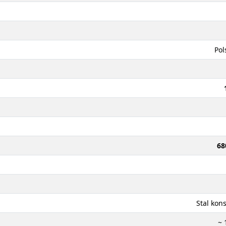
Pol
68
Stal kon
~ 