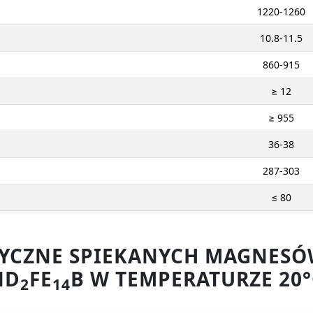
1220-1260
10.8-11.5
860-915
≥ 12
≥ 955
36-38
287-303
≤ 80
ZYCZNE SPIEKANYCH MAGNE
ND
FE
B W TEMPERATURZE 20°
2
14