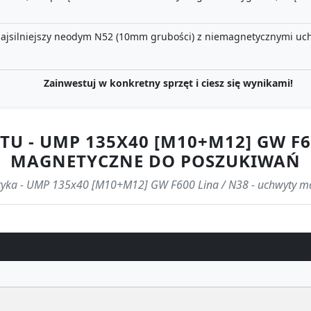
najsilniejszy neodym N52 (10mm grubości) z niemagnetycznymi ucham
Zainwestuj w konkretny sprzęt i ciesz się wynikami!
U - UMP 135X40 [M10+M12] GW F6
MAGNETYCZNE DO POSZUKIWAŃ
ystyka - UMP 135x40 [M10+M12] GW F600 Lina / N38 - uchwyty 