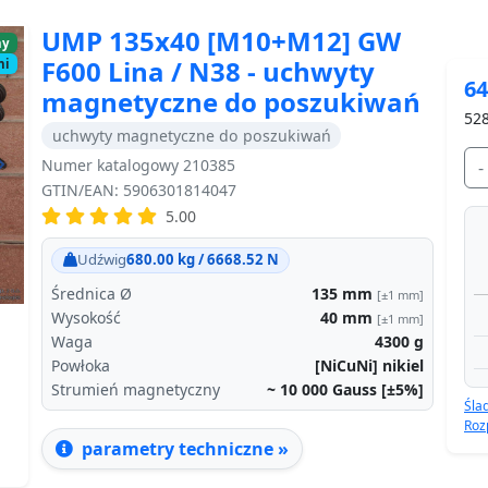
UMP 135x40 [M10+M12] GW
ny
F600 Lina / N38 - uchwyty
ni
64
magnetyczne do poszukiwań
528
uchwyty magnetyczne do poszukiwań
Numer katalogowy 210385
-
Next
GTIN/EAN: 5906301814047
5.00
Udźwig
680.00 kg / 6668.52 N
Średnica Ø
135
mm
[±1 mm]
Wysokość
40
mm
[±1 mm]
Waga
4300
g
Powłoka
[NiCuNi] nikiel
Strumień magnetyczny
~ 10 000
Gauss [±5%]
Śla
Roz
parametry techniczne »