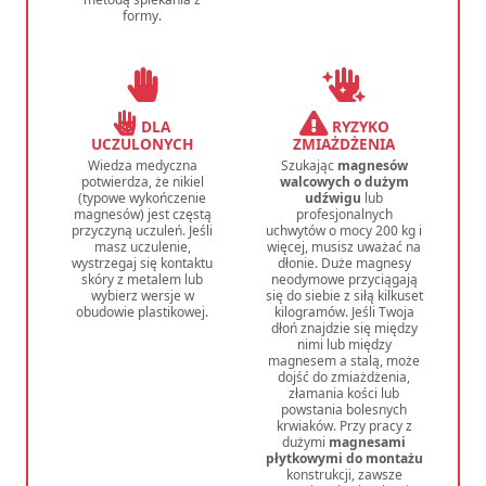
formy.
DLA
RYZYKO
UCZULONYCH
ZMIAŻDŻENIA
Wiedza medyczna
Szukając
magnesów
potwierdza, że nikiel
walcowych o dużym
(typowe wykończenie
udźwigu
lub
magnesów) jest częstą
profesjonalnych
przyczyną uczuleń. Jeśli
uchwytów o mocy 200 kg i
masz uczulenie,
więcej, musisz uważać na
wystrzegaj się kontaktu
dłonie. Duże magnesy
skóry z metalem lub
neodymowe przyciągają
wybierz wersje w
się do siebie z siłą kilkuset
obudowie plastikowej.
kilogramów. Jeśli Twoja
dłoń znajdzie się między
nimi lub między
magnesem a stalą, może
dojść do zmiażdżenia,
złamania kości lub
powstania bolesnych
krwiaków. Przy pracy z
dużymi
magnesami
płytkowymi do montażu
konstrukcji, zawsze