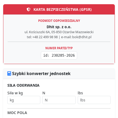
KARTA BEZPIECZEŃSTWA (GPSR)
PODMIOT ODPOWIEDZIALNY
Dhit sp. z o.o.
ul. Kościuszki 6A, 05-850 Ożarów Mazowiecki
tel: +48 22 499 98 98 | e-mail: bok@dhit.pl
NUMER PARTII/TYP
id: 230285-2026
Szybki konwerter jednostek
SIŁA ODERWANIA
Siła w kg
N
lbs
MOC POLA