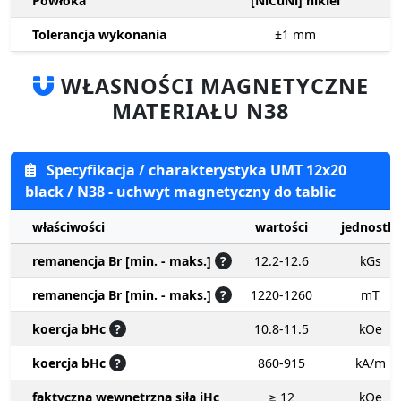
Powłoka
[NiCuNi] nikiel
Tolerancja wykonania
±1
mm
WŁASNOŚCI MAGNETYCZNE
MATERIAŁU N38
Specyfikacja / charakterystyka UMT 12x20
black / N38 - uchwyt magnetyczny do tablic
właściwości
wartości
jednostki
remanencja Br [min. - maks.]
?
12.2-12.6
kGs
remanencja Br [min. - maks.]
?
1220-1260
mT
koercja bHc
?
10.8-11.5
kOe
koercja bHc
?
860-915
kA/m
faktyczna wewnętrzna siła iHc
≥ 12
kOe