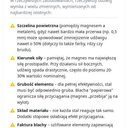
W rzeczywistych zastosowaniach, rzeczywisty udźwig
wynika z wielu zmiennych, wymienionych od
najbardziej istotnych:
Szczelina powietrzna
(pomiędzy magnesem a
metalem), gdyż nawet bardzo mała przerwa (np. 0,5
mm) może spowodować zmniejszenie udźwigu
nawet o 50% (dotyczy to także farby, rdzy czy
brudu).
Kierunek siły
– pamiętaj, że magnes ma największą
siłę prostopadle. Przy działaniu sił bocznych,
udźwig spada drastycznie, często do poziomu 20-
30% wartości nominalnej.
Grubość elementu
– dla pełnej efektywności, stal
musi być odpowiednio gruba. Blacha "papierowa"
ogranicza siłę przyciągania (magnes „przebija” ją na
wylot).
Skład materiału
– nie każda stal reaguje tak samo.
Dodatki stopowe osłabiają efekt przyciągania.
Faktura blachy
– szlifowane elementy zapewniają