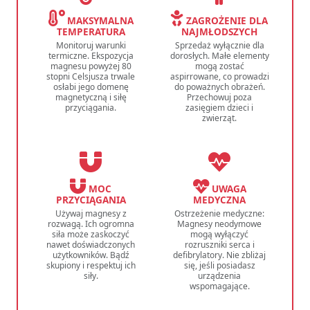
MAKSYMALNA
ZAGROŻENIE DLA
TEMPERATURA
NAJMŁODSZYCH
Monitoruj warunki
Sprzedaż wyłącznie dla
termiczne. Ekspozycja
dorosłych. Małe elementy
magnesu powyżej 80
mogą zostać
stopni Celsjusza trwale
aspirrowane, co prowadzi
osłabi jego domenę
do poważnych obrażeń.
magnetyczną i siłę
Przechowuj poza
przyciągania.
zasięgiem dzieci i
zwierząt.
MOC
UWAGA
PRZYCIĄGANIA
MEDYCZNA
Używaj magnesy z
Ostrzeżenie medyczne:
rozwagą. Ich ogromna
Magnesy neodymowe
siła może zaskoczyć
mogą wyłączyć
nawet doświadczonych
rozruszniki serca i
użytkowników. Bądź
defibrylatory. Nie zbliżaj
skupiony i respektuj ich
się, jeśli posiadasz
siły.
urządzenia
wspomagające.