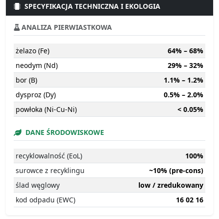
SPECYFIKACJA TECHNICZNA I EKOLOGIA
ANALIZA PIERWIASTKOWA
żelazo (Fe)
64% – 68%
neodym (Nd)
29% – 32%
bor (B)
1.1% – 1.2%
dysproz (Dy)
0.5% – 2.0%
powłoka (Ni-Cu-Ni)
< 0.05%
DANE ŚRODOWISKOWE
recyklowalność (EoL)
100%
surowce z recyklingu
~10% (pre-cons)
ślad węglowy
low / zredukowany
kod odpadu (EWC)
16 02 16