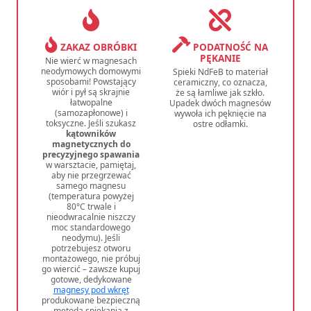
ZAKAZ OBRÓBKI
PODATNOŚĆ NA
PĘKANIE
Nie wierć w magnesach
neodymowych domowymi
Spieki NdFeB to materiał
sposobami! Powstający
ceramiczny, co oznacza,
wiór i pył są skrajnie
że są łamliwe jak szkło.
łatwopalne
Upadek dwóch magnesów
(samozapłonowe) i
wywoła ich pęknięcie na
toksyczne. Jeśli szukasz
ostre odłamki.
kątowników
magnetycznych do
precyzyjnego spawania
w warsztacie, pamiętaj,
aby nie przegrzewać
samego magnesu
(temperatura powyżej
80°C trwale i
nieodwracalnie niszczy
moc standardowego
neodymu). Jeśli
potrzebujesz otworu
montażowego, nie próbuj
go wiercić – zawsze kupuj
gotowe, dedykowane
magnesy pod wkręt
produkowane bezpieczną
metodą spiekania z