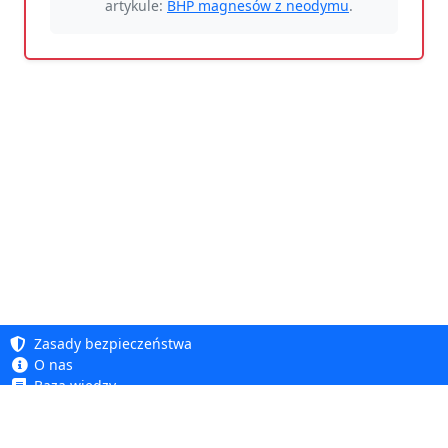
artykule:
BHP magnesów z neodymu
.
Zasady bezpieczeństwa
O nas
Baza wiedzy
Polityka prywatności
Copyright 2005 - 2026
Polityka cookie
Dhit sp. z o. o.