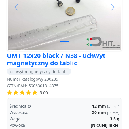
Previous
Next
UMT 12x20 black / N38 - uchwyt
magnetyczny do tablic
uchwyt magnetyczny do tablic
Numer katalogowy 230285
GTIN/EAN: 5906301814375
5.00
Średnica Ø
12
mm
[±1 mm]
Wysokość
20
mm
[±1 mm]
Waga
3.5
g
Powłoka
[NiCuNi] nikiel