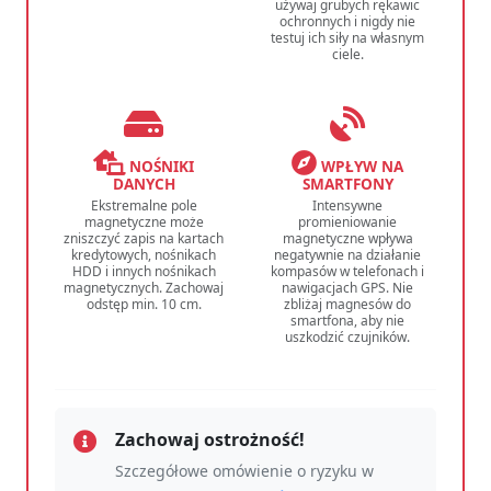
używaj grubych rękawic
ochronnych i nigdy nie
testuj ich siły na własnym
ciele.
NOŚNIKI
WPŁYW NA
DANYCH
SMARTFONY
Ekstremalne pole
Intensywne
magnetyczne może
promieniowanie
zniszczyć zapis na kartach
magnetyczne wpływa
kredytowych, nośnikach
negatywnie na działanie
HDD i innych nośnikach
kompasów w telefonach i
magnetycznych. Zachowaj
nawigacjach GPS. Nie
odstęp min. 10 cm.
zbliżaj magnesów do
smartfona, aby nie
uszkodzić czujników.
Zachowaj ostrożność!
Szczegółowe omówienie o ryzyku w