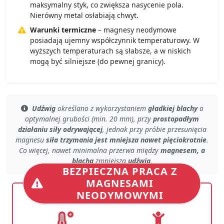
maksymalny styk, co zwiększa nasycenie pola.
Nierówny metal osłabiają chwyt.
Warunki termiczne
– magnesy neodymowe
posiadają ujemny współczynnik temperaturowy. W
wyższych temperaturach są słabsze, a w niskich
mogą być silniejsze (do pewnej granicy).
Udźwig
określano z wykorzystaniem
gładkiej blachy
o
optymalnej grubości (min. 20 mm)
, przy
prostopadłym
działaniu siły odrywającej
, jednak przy
próbie przesunięcia
magnesu
siła trzymania jest mniejsza nawet pięciokrotnie
.
Co więcej, nawet
minimalna przerwa
między
magnesem, a
blachą
zmniejsza
udźwig
.
BEZPIECZNA PRACA Z
MAGNESAMI
NEODYMOWYMI