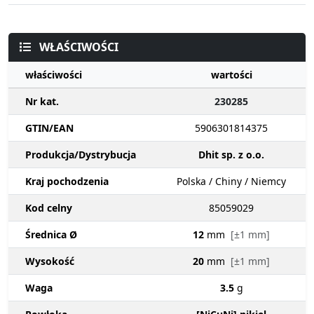
WŁAŚCIWOŚCI
właściwości
wartości
Nr kat.
230285
GTIN/EAN
5906301814375
Produkcja/Dystrybucja
Dhit sp. z o.o.
Kraj pochodzenia
Polska / Chiny / Niemcy
Kod celny
85059029
Średnica Ø
12
mm
[±1 mm]
Wysokość
20
mm
[±1 mm]
Waga
3.5
g