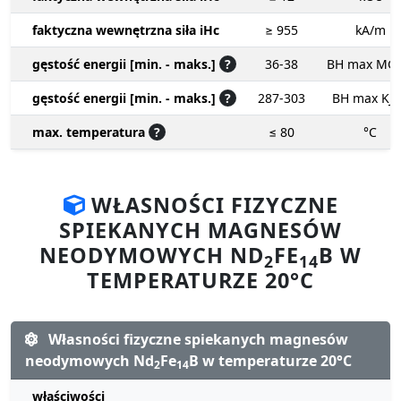
faktyczna wewnętrzna siła iHc
≥ 955
kA/m
gęstość energii [min. - maks.]
?
36-38
BH max MG
gęstość energii [min. - maks.]
?
287-303
BH max KJ
max. temperatura
?
≤ 80
°C
WŁASNOŚCI FIZYCZNE
SPIEKANYCH MAGNESÓW
NEODYMOWYCH ND
FE
B W
2
14
TEMPERATURZE 20°C
Własności fizyczne spiekanych magnesów
neodymowych Nd
Fe
B w temperaturze 20°C
2
14
właściwości