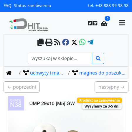
FAQ
Status zamówienia
tel:
+48 888 99 98 98
0
home
uchwyty i magnesy do poszukiwań
magnes do poszukiwań ump 29x10 [m5] gw
← poprzedni
następny →
Produkt na zamówienie
Wysyłamy za 3-5 dni