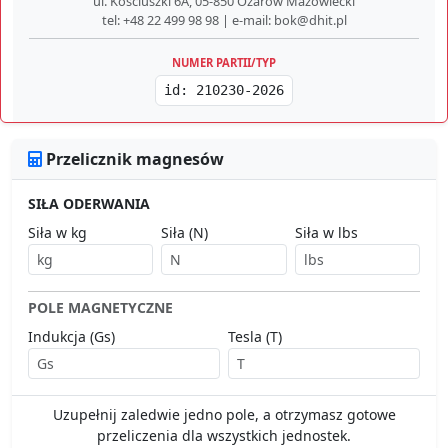
ul. Kościuszki 6A, 05-850 Ożarów Mazowiecki
tel: +48 22 499 98 98 | e-mail: bok@dhit.pl
NUMER PARTII/TYP
id: 210230-2026
Przelicznik magnesów
SIŁA ODERWANIA
Siła w kg
Siła (N)
Siła w lbs
POLE MAGNETYCZNE
Indukcja (Gs)
Tesla (T)
Uzupełnij zaledwie jedno pole, a otrzymasz gotowe
przeliczenia dla wszystkich jednostek.