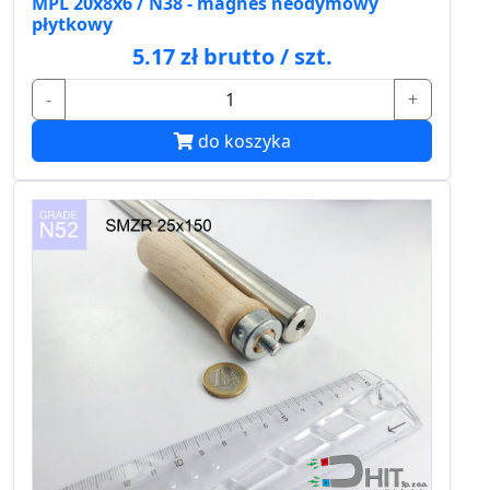
MPL 20x8x6 / N38 - magnes neodymowy
płytkowy
5.17 zł brutto / szt.
-
+
do koszyka