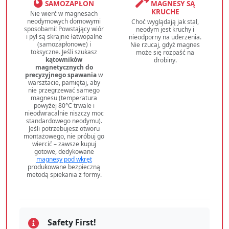
SAMOZAPŁON
MAGNESY SĄ
KRUCHE
Nie wierć w magnesach
neodymowych domowymi
Choć wyglądają jak stal,
sposobami! Powstający wiór
neodym jest kruchy i
i pył są skrajnie łatwopalne
nieodporny na uderzenia.
(samozapłonowe) i
Nie rzucaj, gdyż magnes
toksyczne. Jeśli szukasz
może się rozpaść na
kątowników
drobiny.
magnetycznych do
precyzyjnego spawania
w
warsztacie, pamiętaj, aby
nie przegrzewać samego
magnesu (temperatura
powyżej 80°C trwale i
nieodwracalnie niszczy moc
standardowego neodymu).
Jeśli potrzebujesz otworu
montażowego, nie próbuj go
wiercić – zawsze kupuj
gotowe, dedykowane
magnesy pod wkręt
produkowane bezpieczną
metodą spiekania z formy.
Safety First!