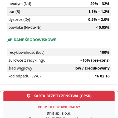
neodym (Nd)
29% – 32%
bor (B)
1.1% – 1.2%
dysproz (Dy)
0.5% – 2.0%
powłoka (Ni-Cu-Ni)
< 0.05%
DANE ŚRODOWISKOWE
recyklowalność (EoL)
100%
surowce z recyklingu
~10% (pre-cons)
ślad węglowy
low / zredukowany
kod odpadu (EWC)
16 02 16
KARTA BEZPIECZEŃSTWA (GPSR)
PODMIOT ODPOWIEDZIALNY
Dhit sp. z o.o.