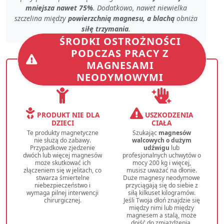
mniejsza nawet 75%
. Dodatkowo, nawet
niewielka
szczelina
między
powierzchnią magnesu, a blachą
obniża
siłę trzymania
.
ŚRODKI OSTROŻNOŚCI
PODCZAS PRACY Z
MAGNESAMI
NEODYMOWYMI
PRODUKT NIE DLA
USZKODZENIA
DZIECI
CIAŁA
Te produkty magnetyczne
Szukając
magnesów
nie służą do zabawy.
walcowych o dużym
Przypadkowe zjedzenie
udźwigu
lub
dwóch lub więcej magnesów
profesjonalnych uchwytów o
może skutkować ich
mocy 200 kg i więcej,
złączeniem się w jelitach, co
musisz uważać na dłonie.
stwarza śmiertelne
Duże magnesy neodymowe
niebezpieczeństwo i
przyciągają się do siebie z
wymaga pilnej interwencji
siłą kilkuset kilogramów.
chirurgicznej.
Jeśli Twoja dłoń znajdzie się
między nimi lub między
magnesem a stalą, może
dojść do zmiażdżenia,