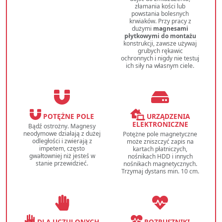
złamania kości lub
powstania bolesnych
krwiaków. Przy pracy z
dużymi
magnesami
płytkowymi do montażu
konstrukcji, zawsze używaj
grubych rękawic
ochronnych i nigdy nie testuj
ich siły na własnym ciele.
POTĘŻNE POLE
URZĄDZENIA
ELEKTRONICZNE
Bądź ostrożny. Magnesy
neodymowe działają z dużej
Potężne pole magnetyczne
odległości i zwierają z
może zniszczyć zapis na
impetem, często
kartach płatniczych,
gwałtowniej niż jesteś w
nośnikach HDD i innych
stanie przewidzieć.
nośnikach magnetycznych.
Trzymaj dystans min. 10 cm.
DLA UCZULONYCH
ROZRUSZNIKI