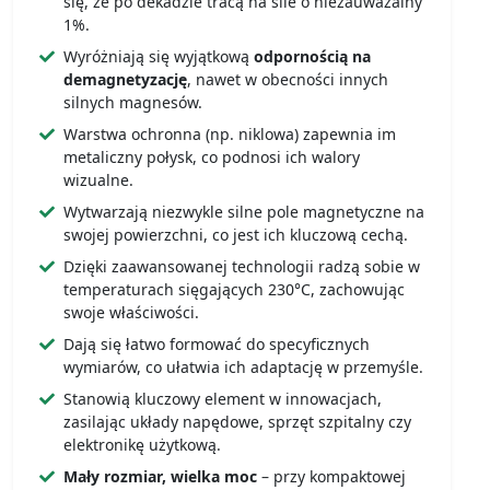
się, że po dekadzie tracą na sile o niezauważalny
1%.
Wyróżniają się wyjątkową
odpornością na
demagnetyzację
, nawet w obecności innych
silnych magnesów.
Warstwa ochronna (np. niklowa) zapewnia im
metaliczny połysk, co podnosi ich walory
wizualne.
Wytwarzają niezwykle silne pole magnetyczne na
swojej powierzchni, co jest ich kluczową cechą.
Dzięki zaawansowanej technologii radzą sobie w
temperaturach sięgających 230°C, zachowując
swoje właściwości.
Dają się łatwo formować do specyficznych
wymiarów, co ułatwia ich adaptację w przemyśle.
Stanowią kluczowy element w innowacjach,
zasilając układy napędowe, sprzęt szpitalny czy
elektronikę użytkową.
Mały rozmiar, wielka moc
– przy kompaktowej