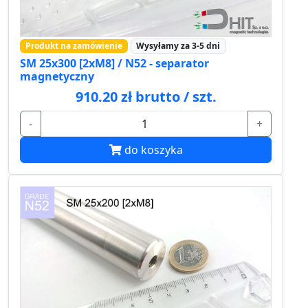
Produkt na zamówienie
Wysyłamy za 3-5 dni
SM 25x300 [2xM8] / N52 - separator
magnetyczny
910.20 zł brutto / szt.
-
+
do koszyka