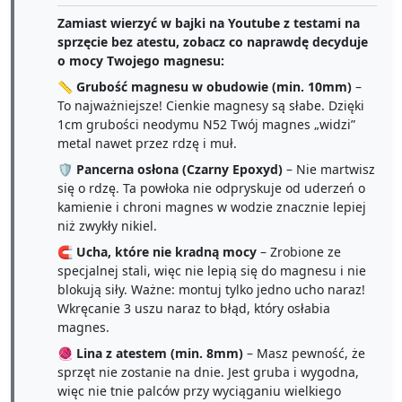
Zamiast wierzyć w bajki na Youtube z testami na
sprzęcie bez atestu, zobacz co naprawdę decyduje
o mocy Twojego magnesu:
📏
Grubość magnesu w obudowie (min. 10mm)
–
To najważniejsze! Cienkie magnesy są słabe. Dzięki
1cm grubości neodymu N52 Twój magnes „widzi”
metal nawet przez rdzę i muł.
🛡️
Pancerna osłona (Czarny Epoxyd)
– Nie martwisz
się o rdzę. Ta powłoka nie odpryskuje od uderzeń o
kamienie i chroni magnes w wodzie znacznie lepiej
niż zwykły nikiel.
🧲
Ucha, które nie kradną mocy
– Zrobione ze
specjalnej stali, więc nie lepią się do magnesu i nie
blokują siły. Ważne: montuj tylko jedno ucho naraz!
Wkręcanie 3 uszu naraz to błąd, który osłabia
magnes.
🧶
Lina z atestem (min. 8mm)
– Masz pewność, że
sprzęt nie zostanie na dnie. Jest gruba i wygodna,
więc nie tnie palców przy wyciąganiu wielkiego