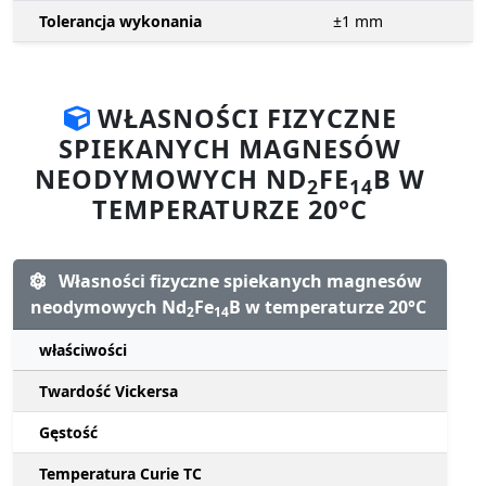
Tolerancja wykonania
±1
mm
WŁASNOŚCI FIZYCZNE
SPIEKANYCH MAGNESÓW
NEODYMOWYCH ND
FE
B W
2
14
TEMPERATURZE 20°C
Własności fizyczne spiekanych magnesów
neodymowych Nd
Fe
B w temperaturze 20°C
2
14
właściwości
Twardość Vickersa
Gęstość
Temperatura Curie TC