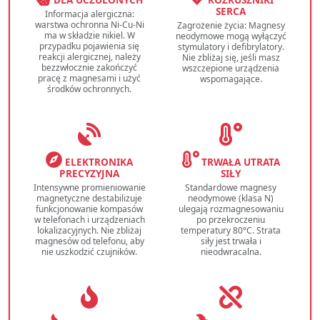
SERCA
Informacja alergiczna:
warstwa ochronna Ni-Cu-Ni
Zagrożenie życia: Magnesy
ma w składzie nikiel. W
neodymowe mogą wyłączyć
przypadku pojawienia się
stymulatory i defibrylatory.
reakcji alergicznej, należy
Nie zbliżaj się, jeśli masz
bezzwłocznie zakończyć
wszczepione urządzenia
pracę z magnesami i użyć
wspomagające.
środków ochronnych.
ELEKTRONIKA
TRWAŁA UTRATA
PRECYZYJNA
SIŁY
Intensywne promieniowanie
Standardowe magnesy
magnetyczne destabilizuje
neodymowe (klasa N)
funkcjonowanie kompasów
ulegają rozmagnesowaniu
w telefonach i urządzeniach
po przekroczeniu
lokalizacyjnych. Nie zbliżaj
temperatury 80°C. Strata
magnesów od telefonu, aby
siły jest trwała i
nie uszkodzić czujników.
nieodwracalna.