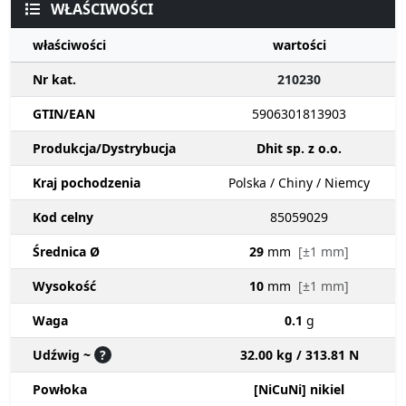
WŁAŚCIWOŚCI
właściwości
wartości
Nr kat.
210230
GTIN/EAN
5906301813903
Produkcja/Dystrybucja
Dhit sp. z o.o.
Kraj pochodzenia
Polska / Chiny / Niemcy
Kod celny
85059029
Średnica Ø
29
mm
[±1 mm]
Wysokość
10
mm
[±1 mm]
Waga
0.1
g
Udźwig ~
?
32.00 kg / 313.81 N
Powłoka
[NiCuNi] nikiel