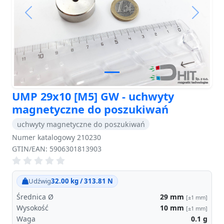
Previous
Next
UMP 29x10 [M5] GW - uchwyty
magnetyczne do poszukiwań
uchwyty magnetyczne do poszukiwań
Numer katalogowy 210230
GTIN/EAN: 5906301813903
Udźwig
32.00 kg / 313.81 N
Średnica Ø
29
mm
[±1 mm]
Wysokość
10
mm
[±1 mm]
Waga
0.1
g