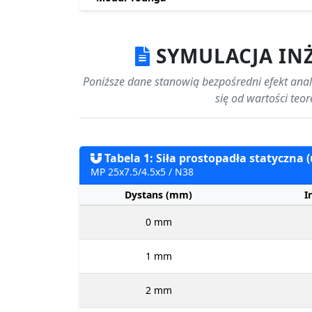
SYMULACJA IN
Poniższe dane stanowią bezpośredni efekt anali
się od wartości teo
Tabela 1: Siła prostopadła statyczna 
MP 25x7.5/4.5x5 / N38
Dystans (mm)
I
0 mm
1 mm
2 mm