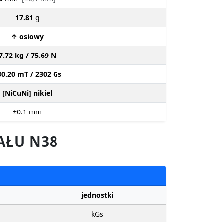
17.81
g
↑ osiowy
7.72 kg / 75.69 N
30.20 mT / 2302 Gs
[NiCuNi] nikiel
±0.1
mm
AŁU N38
jednostki
kGs