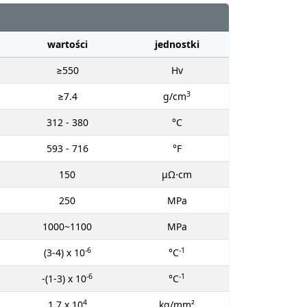
wartości
jednostki
≥550
Hv
3
≥7.4
g/cm
312 - 380
°C
593 - 716
°F
150
μΩ⋅cm
250
MPa
1000~1100
MPa
-6
-1
(3-4) x 10
°C
-6
-1
-(1-3) x 10
°C
4
1.7 x 10
kg/mm²