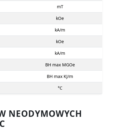
mT
kOe
kA/m
kOe
kA/m
BH max MGOe
BH max KJ/m
°C
SÓW NEODYMOWYCH
C