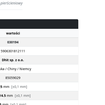
 pierścieniowy
wartości
030194
5906301812111
Dhit sp. z o.o.
ska / Chiny / Niemcy
85059029
25
mm
[±0,1 mm]
/4.5
mm
[±0,1 mm]
5
mm
[±0,1 mm]