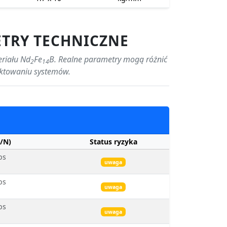
ETRY TECHNICZNE
eriału Nd
Fe
B. Realne parametry mogą różnić
2
14
jektowaniu systemów.
/N)
Status ryzyka
bs
uwaga
bs
uwaga
bs
uwaga