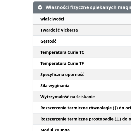
Własności fizyczne spiekanych ma
właściwości
Twardość Vickersa
Gęstość
Temperatura Curie TC
Temperatura Curie TF
Specyficzna oporność
Siła wyginania
Wytrzymałość na ściskanie
Rozszerzenie termiczne równoległe (∥) do ori
Rozszerzenie termiczne prostopadłe (⊥) do or
Moduł Younga