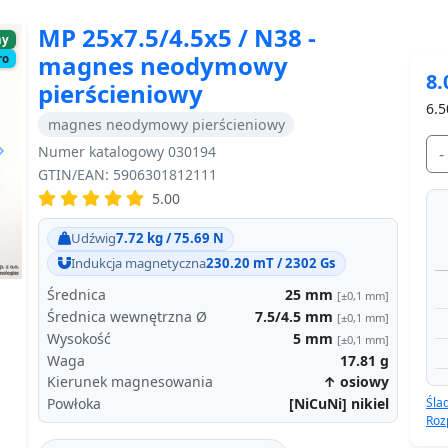
MP 25x7.5/4.5x5 / N38 -
ny
magnes neodymowy
ro
8.
pierścieniowy
6.5
magnes neodymowy pierścieniowy
Numer katalogowy 030194
-
GTIN/EAN: 5906301812111
5.00
Next
Udźwig
7.72 kg / 75.69 N
Indukcja magnetyczna
230.20 mT / 2302 Gs
Średnica
25
mm
[±0,1 mm]
Średnica wewnętrzna Ø
7.5/4.5
mm
[±0,1 mm]
Wysokość
5
mm
[±0,1 mm]
Waga
17.81
g
Kierunek magnesowania
↑ osiowy
Śla
Powłoka
[NiCuNi] nikiel
Roz