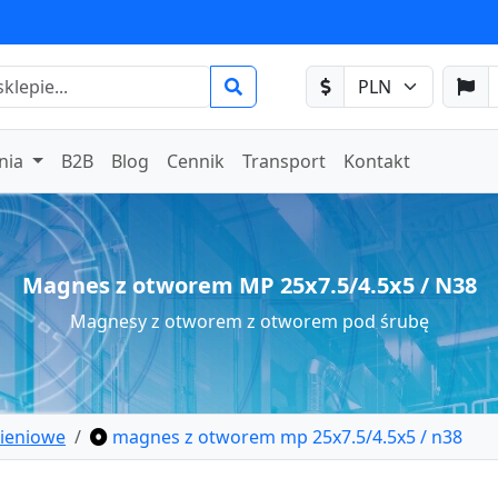
nia
B2B
Blog
Cennik
Transport
Kontakt
Magnes z otworem MP 25x7.5/4.5x5 / N38
Magnesy z otworem z otworem pod śrubę
ieniowe
magnes z otworem mp 25x7.5/4.5x5 / n38
rścieniowy