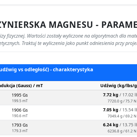
ŻYNIERSKA MAGNESU - PARAM
zy fizycznej. Wartości zostały wyliczone na algorytmach dla mat
retycznych. Traktuj te wyliczenia jako punkt odniesienia przy pro
(udźwig vs odległość) - charakterystyka
ndukcja (Gauss) / mT
Udźwig (kg/lbs/g
7.72 kg
/ 17.02 l
1995 Gs
199.5 mT
7720.0 g / 75.7 N
7.05 kg
/ 15.54 l
1906 Gs
190.6 mT
7049.4 g / 69.2 N
6.24 kg
/ 13.75 l
1793 Gs
179.3 mT
6236.8 g / 61.2 N