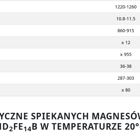
1220-1260
10.8-11.5
860-915
≥ 12
≥ 955
36-38
287-303
≤ 80
ZYCZNE SPIEKANYCH MAGNE
ND
FE
B W TEMPERATURZE 20°
2
14