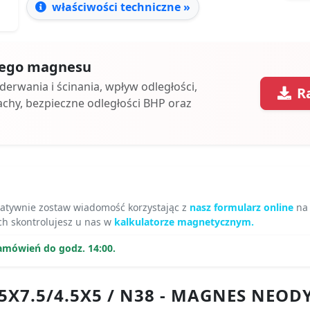
właściwości techniczne »
 tego magnesu
oderwania i ścinania, wpływ odległości,
R
achy, bezpieczne odległości BHP oraz
natywnie zostaw wiadomość korzystając z
nasz formularz online
na
ch skontrolujesz u nas w
kalkulatorze magnetycznym.
amówień do godz. 14:00.
25X7.5/4.5X5 / N38 - MAGNES NE