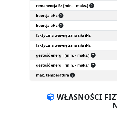
remanencja Br [min. - maks.]
?
koercja bHc
?
koercja bHc
?
faktyczna wewnętrzna siła iHc
faktyczna wewnętrzna siła iHc
gęstość energii [min. - maks.]
?
gęstość energii [min. - maks.]
?
max. temperatura
?
WŁASNOŚCI FI