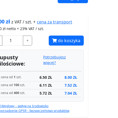
00
zł
cena za
transport
z VAT / szt. +
0
zł netto + 23% VAT / szt.
+
do koszyka
upusty
Potrzebujesz
ilościowe:
więcej?
6.50 ZŁ
8.00 ZŁ
cena od
1
szt.
6.11 ZŁ
7.52 ZŁ
cena od
100
szt.
5.72 ZŁ
7.04 ZŁ
cena od
400
szt.
d Węglowy – wpływ na środowisko
porządzenie GPSR – bezpieczeństwo produktów