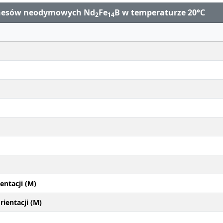
gnesów neodymowych Nd
Fe
B w temperaturze 20°C
2
14
entacji (M)
ientacji (M)