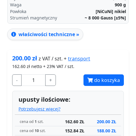
Waga
900
g
Powłoka
[NiCuNi] nikiel
Strumień magnetyczny
~ 8 000
Gauss [±5%]
właściwości techniczne »
200.00
zł
transport
z VAT / szt. +
162.60
zł netto + 23% VAT / szt.
-
+
do koszyka
upusty ilościowe:
Potrzebujesz więcej?
162.60 ZŁ
200.00 ZŁ
cena od
1
szt.
152.84 ZŁ
188.00 ZŁ
cena od
10
szt.