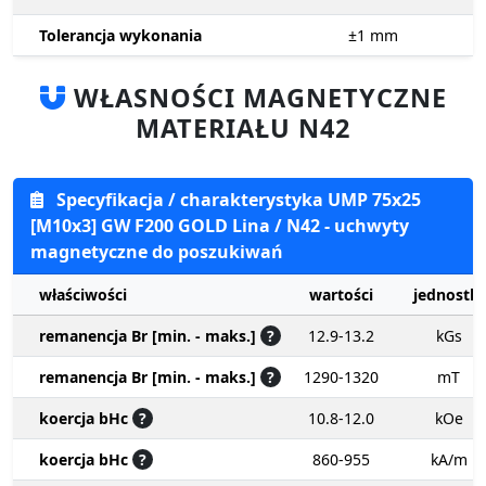
Tolerancja wykonania
±1
mm
WŁASNOŚCI MAGNETYCZNE
MATERIAŁU N42
Specyfikacja / charakterystyka UMP 75x25
[M10x3] GW F200 GOLD Lina / N42 - uchwyty
magnetyczne do poszukiwań
właściwości
wartości
jednostki
remanencja Br [min. - maks.]
?
12.9-13.2
kGs
remanencja Br [min. - maks.]
?
1290-1320
mT
koercja bHc
?
10.8-12.0
kOe
koercja bHc
?
860-955
kA/m