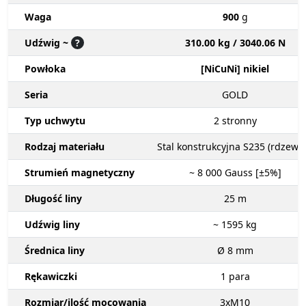
Waga
900
g
Udźwig ~
?
310.00 kg / 3040.06 N
Powłoka
[NiCuNi] nikiel
Seria
GOLD
Typ uchwytu
2
stronny
Rodzaj materiału
Stal konstrukcyjna S235 (rdzewn
Strumień magnetyczny
~ 8 000
Gauss [±5%]
Długość liny
25
m
Udźwig liny
~ 1595
kg
Średnica liny
Ø 8
mm
Rękawiczki
1
para
Rozmiar/ilość mocowania
3xM10