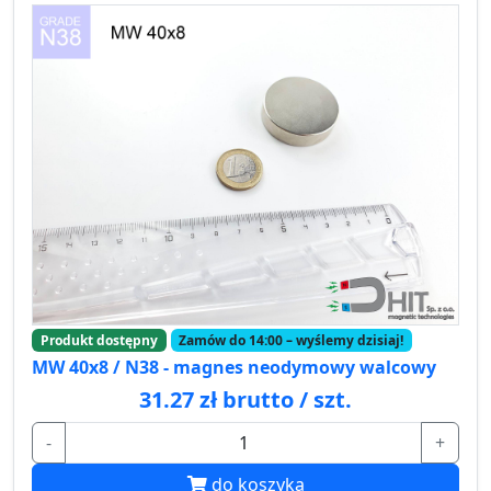
Produkt dostępny
Zamów do 14:00 – wyślemy dzisiaj!
MW 40x8 / N38 - magnes neodymowy walcowy
31.27 zł brutto / szt.
-
+
do koszyka