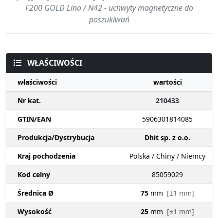
F200 GOLD Lina / N42 - uchwyty magnetyczne do
poszukiwań
WŁAŚCIWOŚCI
właściwości
wartości
Nr kat.
210433
GTIN/EAN
5906301814085
Produkcja/Dystrybucja
Dhit sp. z o.o.
Kraj pochodzenia
Polska / Chiny / Niemcy
Kod celny
85059029
Średnica Ø
75
mm
[±1 mm]
Wysokość
25
mm
[±1 mm]