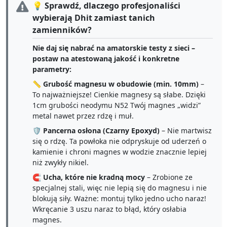
💡 Sprawdź, dlaczego profesjonaliści
wybierają Dhit zamiast tanich
zamienników?
Nie daj się nabrać na amatorskie testy z sieci –
postaw na atestowaną jakość i konkretne
parametry:
📏
Grubość magnesu w obudowie (min. 10mm)
–
To najważniejsze! Cienkie magnesy są słabe. Dzięki
1cm grubości neodymu N52 Twój magnes „widzi”
metal nawet przez rdzę i muł.
🛡️
Pancerna osłona (Czarny Epoxyd)
– Nie martwisz
się o rdzę. Ta powłoka nie odpryskuje od uderzeń o
kamienie i chroni magnes w wodzie znacznie lepiej
niż zwykły nikiel.
🧲
Ucha, które nie kradną mocy
– Zrobione ze
specjalnej stali, więc nie lepią się do magnesu i nie
blokują siły. Ważne: montuj tylko jedno ucho naraz!
Wkręcanie 3 uszu naraz to błąd, który osłabia
magnes.