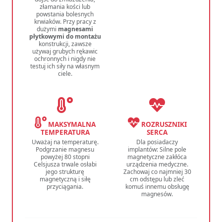
złamania kości lub
powstania bolesnych
krwiaków. Przy pracy z
dużymi
magnesami
płytkowymi do montażu
konstrukcji, zawsze
używaj grubych rękawic
ochronnych i nigdy nie
testuj ich siły na własnym
ciele.
MAKSYMALNA
ROZRUSZNIKI
TEMPERATURA
SERCA
Uważaj na temperaturę.
Dla posiadaczy
Podgrzanie magnesu
implantów: Silne pole
powyżej 80 stopni
magnetyczne zakłóca
Celsjusza trwale osłabi
urządzenia medyczne.
jego strukturę
Zachowaj co najmniej 30
magnetyczną i siłę
cm odstępu lub zleć
przyciągania.
komuś innemu obsługę
magnesów.