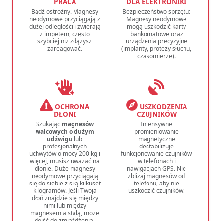
PRACA
DLA ELEKTRONIKI
Bądź ostrożny. Magnesy
Bezpieczeństwo sprzętu:
neodymowe przyciągają z
Magnesy neodymowe
dużej odległości i zwierają
mogą uszkodzić karty
z impetem, często
bankomatowe oraz
szybciej niż zdążysz
urządzenia precyzyjne
zareagować.
(implanty, protezy słuchu,
czasomierze).
OCHRONA
USZKODZENIA
DŁONI
CZUJNIKÓW
Szukając
magnesów
Intensywne
walcowych o dużym
promieniowanie
udźwigu
lub
magnetyczne
profesjonalnych
destabilizuje
uchwytów o mocy 200 kg i
funkcjonowanie czujników
więcej, musisz uważać na
w telefonach i
dłonie. Duże magnesy
nawigacjach GPS. Nie
neodymowe przyciągają
zbliżaj magnesów od
się do siebie z siłą kilkuset
telefonu, aby nie
kilogramów. Jeśli Twoja
uszkodzić czujników.
dłoń znajdzie się między
nimi lub między
magnesem a stalą, może
dojść do zmiażdżenia,