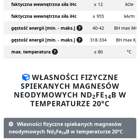
faktyczna wewnętrzna siła iHc
≥ 12
kOe
faktyczna wewnętrzna siła iHc
≥ 955
kA/m
gęstość energii [min. - maks.]
?
40-42
BH max MG
gęstość energii [min. - maks.]
?
318-334
BH max KJ
max. temperatura
?
≤ 80
°C
WŁASNOŚCI FIZYCZNE
SPIEKANYCH MAGNESÓW
NEODYMOWYCH ND
FE
B W
2
14
TEMPERATURZE 20°C
Własności fizyczne spiekanych magnesów
neodymowych Nd
Fe
B w temperaturze 20°C
2
14