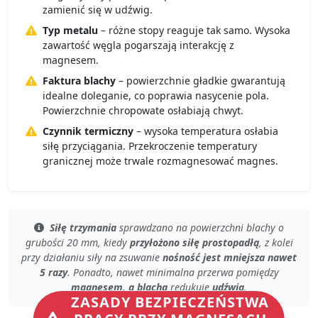
zamienić się w udźwig.
Typ metalu
– różne stopy reaguje tak samo. Wysoka
zawartość węgla pogarszają interakcję z
magnesem.
Faktura blachy
– powierzchnie gładkie gwarantują
idealne doleganie, co poprawia nasycenie pola.
Powierzchnie chropowate osłabiają chwyt.
Czynnik termiczny
– wysoka temperatura osłabia
siłę przyciągania. Przekroczenie temperatury
granicznej może trwale rozmagnesować magnes.
Siłę trzymania
sprawdzano
na powierzchni blachy
o
grubości 20 mm, kiedy
przyłożono siłę prostopadłą
, z kolei
przy
działaniu siły na zsuwanie
nośność jest mniejsza nawet
5 razy
. Ponadto, nawet
minimalna przerwa
pomiędzy
magnesem, a blachą
redukuje
udźwig
.
ZASADY BEZPIECZEŃSTWA