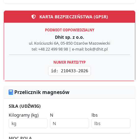
KARTA BEZPIECZEŃSTWA (GPSR)
PODMIOT ODPOWIEDZIALNY
Dhit sp. z o.o.
ul. Kościuszki 6A, 05-850 Ożarów Mazowiecki
tel: +48 22 499 98 98 | e-mail: bok@dhit.pl
NUMER PARTII/TYP
id: 210433-2026
Przelicznik magnesów
SIŁA (UDŹWIG)
Kilogramy (kg)
N
lbs
MOC POLA