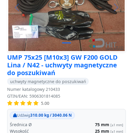
Previous
Next
UMP 75x25 [M10x3] GW F200 GOLD
Lina / N42 - uchwyty magnetyczne
do poszukiwań
uchwyty magnetyczne do poszukiwań
Numer katalogowy 210433
GTIN/EAN: 5906301814085
5.00
Udźwig
310.00 kg / 3040.06 N
Średnica Ø
75
mm
[±1 mm]
Wysokość
25
mm
[±1 mm]