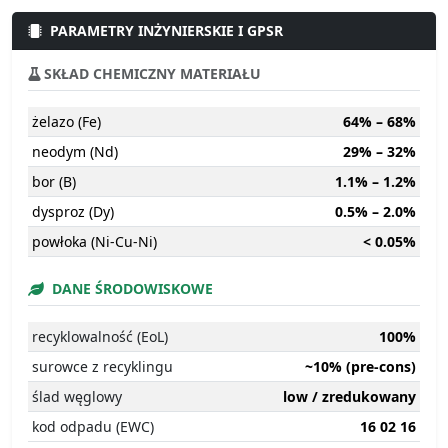
PARAMETRY INŻYNIERSKIE I GPSR
SKŁAD CHEMICZNY MATERIAŁU
żelazo (Fe)
64% – 68%
neodym (Nd)
29% – 32%
bor (B)
1.1% – 1.2%
dysproz (Dy)
0.5% – 2.0%
powłoka (Ni-Cu-Ni)
< 0.05%
DANE ŚRODOWISKOWE
recyklowalność (EoL)
100%
surowce z recyklingu
~10% (pre-cons)
ślad węglowy
low / zredukowany
kod odpadu (EWC)
16 02 16