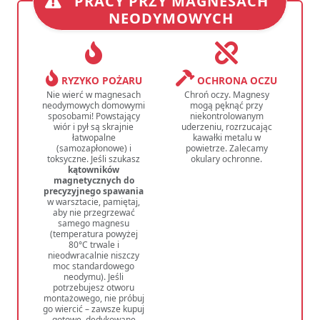
PRACY PRZY MAGNESACH
NEODYMOWYCH
RYZYKO POŻARU
OCHRONA OCZU
Nie wierć w magnesach
Chroń oczy. Magnesy
neodymowych domowymi
mogą pęknąć przy
sposobami! Powstający
niekontrolowanym
wiór i pył są skrajnie
uderzeniu, rozrzucając
łatwopalne
kawałki metalu w
(samozapłonowe) i
powietrze. Zalecamy
toksyczne. Jeśli szukasz
okulary ochronne.
kątowników
magnetycznych do
precyzyjnego spawania
w warsztacie, pamiętaj,
aby nie przegrzewać
samego magnesu
(temperatura powyżej
80°C trwale i
nieodwracalnie niszczy
moc standardowego
neodymu). Jeśli
potrzebujesz otworu
montażowego, nie próbuj
go wiercić – zawsze kupuj
gotowe, dedykowane