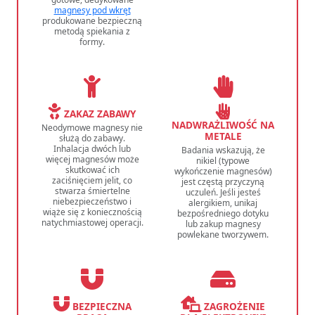
magnesy pod wkręt
produkowane bezpieczną
metodą spiekania z
formy.
ZAKAZ ZABAWY
NADWRAŻLIWOŚĆ NA
Neodymowe magnesy nie
METALE
służą do zabawy.
Inhalacja dwóch lub
Badania wskazują, że
więcej magnesów może
nikiel (typowe
skutkować ich
wykończenie magnesów)
zaciśnięciem jelit, co
jest częstą przyczyną
stwarza śmiertelne
uczuleń. Jeśli jesteś
niebezpieczeństwo i
alergikiem, unikaj
wiąże się z koniecznością
bezpośredniego dotyku
natychmiastowej operacji.
lub zakup magnesy
powlekane tworzywem.
BEZPIECZNA
ZAGROŻENIE