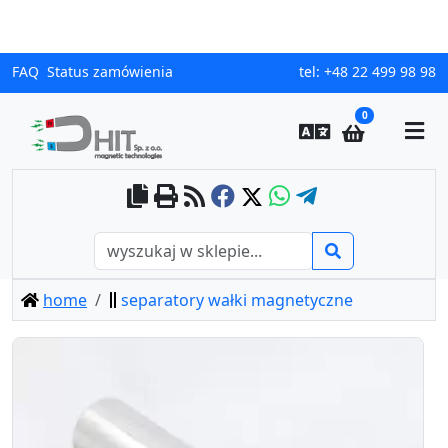
FAQ
Status zamówienia
tel:
+48 22 499 98 98
0
home
separatory wałki magnetyczne