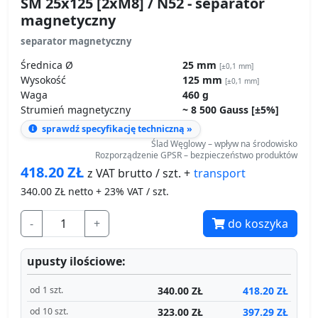
Wysokość
125 mm
[±0,1 mm]
Waga
460 g
Strumień magnetyczny
~ 8 500 Gauss [±5%]
sprawdź specyfikację techniczną »
Ślad Węglowy – wpływ na środowisko
Rozporządzenie GPSR – bezpieczeństwo produktów
418.20
ZŁ
transport
z VAT brutto / szt. +
340.00
ZŁ netto + 23% VAT / szt.
-
+
do koszyka
upusty ilościowe:
340.00 ZŁ
418.20 ZŁ
od 1 szt.
323.00 ZŁ
397.29 ZŁ
od 10 szt.
306.00 ZŁ
376.38 ZŁ
od 15 szt.