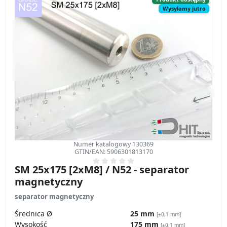
Numer katalogowy 130369
GTIN/EAN: 5906301813170
SM 25x175 [2xM8] / N52 - separator
magnetyczny
separator magnetyczny
Średnica Ø
25 mm
[±0,1 mm]
Wysokość
175 mm
[±0,1 mm]
Waga
660 g
Strumień magnetyczny
~ 8 500 Gauss [±5%]
sprawdź specyfikację techniczną »
Ślad Węglowy – wpływ na środowisko
Rozporządzenie GPSR – bezpieczeństwo produktów