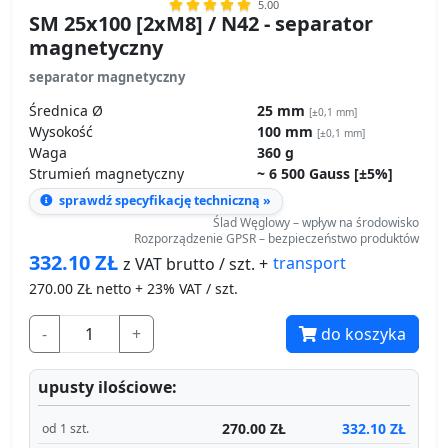
Średnica Ø
25 mm
[±0,1 mm]
Wysokość
100 mm
[±0,1 mm]
Waga
360 g
Strumień magnetyczny
~ 6 500 Gauss [±5%]
sprawdź specyfikację techniczną »
Ślad Węglowy – wpływ na środowisko
Rozporządzenie GPSR – bezpieczeństwo produktów
332.10
ZŁ
transport
z VAT brutto / szt. +
270.00
ZŁ netto + 23% VAT / szt.
-
+
do koszyka
upusty ilościowe:
270.00 ZŁ
332.10 ZŁ
od 1 szt.
256.50 ZŁ
315.50 ZŁ
od 10 szt.
243.00 ZŁ
298.89 ZŁ
od 20 szt.