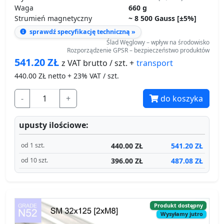
541.20
ZŁ
transport
z VAT brutto / szt. +
440.00
ZŁ netto + 23% VAT / szt.
-
+
do koszyka
upusty ilościowe:
440.00 ZŁ
541.20 ZŁ
od 1 szt.
396.00 ZŁ
487.08 ZŁ
od 10 szt.
Produkt dostępny
Wysyłamy jutro