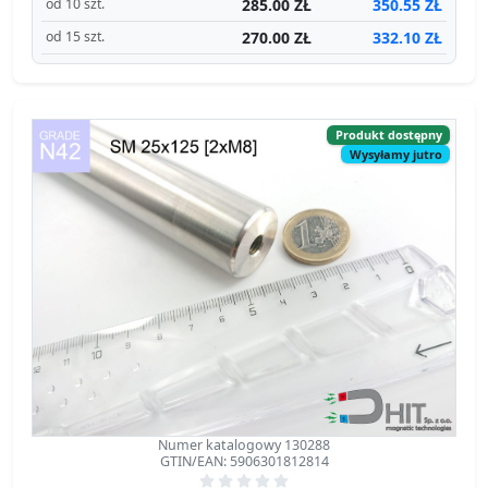
Produkt dostępny
Wysyłamy jutro
Numer katalogowy 130288
GTIN/EAN: 5906301812814
SM 25x125 [2xM8] / N42 - separator
magnetyczny
separator magnetyczny
Średnica Ø
25 mm
[±0,1 mm]