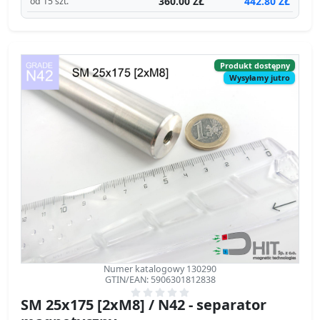
Wysyłamy jutro
Numer katalogowy 130290
GTIN/EAN: 5906301812838
SM 25x175 [2xM8] / N42 - separator
magnetyczny
separator magnetyczny
Średnica Ø
25 mm
[±0,1 mm]
Wysokość
175 mm
[±0,1 mm]