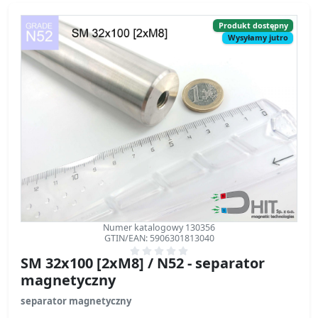
Numer katalogowy 130356
GTIN/EAN: 5906301813040
SM 32x100 [2xM8] / N52 - separator
magnetyczny
separator magnetyczny
Średnica Ø
32 mm
[±0,1 mm]
Wysokość
100 mm
[±0,1 mm]
Waga
554 g
Strumień magnetyczny
~ 10 000 Gauss [±5%]
sprawdź specyfikację techniczną »