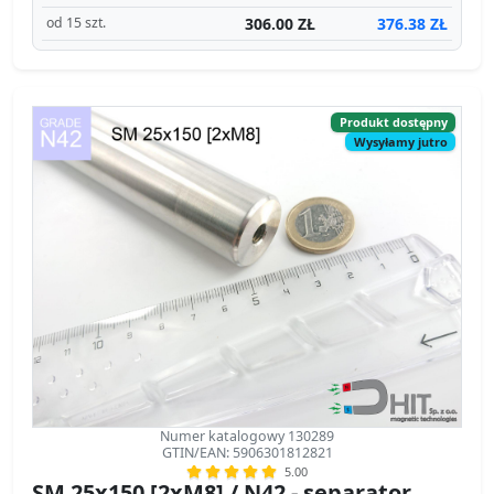
Produkt dostępny
Wysyłamy jutro
Numer katalogowy 130289
GTIN/EAN: 5906301812821
5.00
SM 25x150 [2xM8] / N42 - separator
magnetyczny
separator magnetyczny
Średnica Ø
25 mm
[±0,1 mm]
Wysokość
150 mm