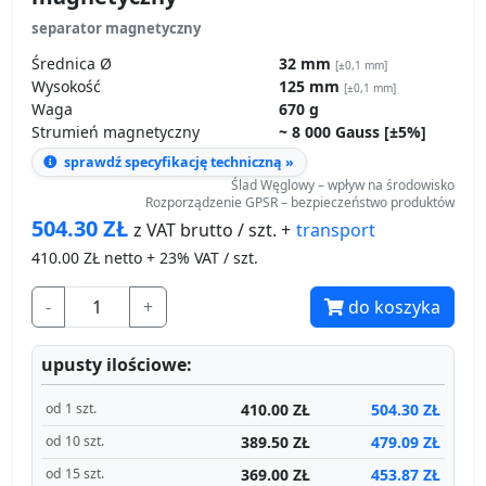
Strumień magnetyczny
~ 8 000 Gauss [±5%]
sprawdź specyfikację techniczną »
Ślad Węglowy – wpływ na środowisko
Rozporządzenie GPSR – bezpieczeństwo produktów
504.30
ZŁ
transport
z VAT brutto / szt. +
410.00
ZŁ netto + 23% VAT / szt.
-
+
do koszyka
upusty ilościowe:
410.00 ZŁ
504.30 ZŁ
od 1 szt.
389.50 ZŁ
479.09 ZŁ
od 10 szt.
369.00 ZŁ
453.87 ZŁ
od 15 szt.
Produkt dostępny
Wysyłamy jutro