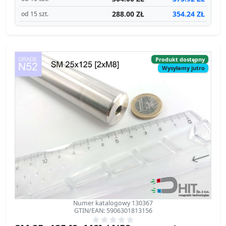
Produkt dostępny
Wysyłamy jutro
Numer katalogowy 130367
GTIN/EAN: 5906301813156
SM 25x125 [2xM8] / N52 - separator
magnetyczny
separator magnetyczny
Średnica Ø
25 mm
[±0,1 mm]