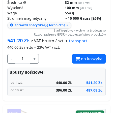
Ślad Węglowy – wpływ na środowisko
Rozporządzenie GPSR – bezpieczeństwo produktów
541.20
ZŁ
transport
z VAT brutto / szt. +
440.00
ZŁ netto + 23% VAT / szt.
-
+
do koszyka
upusty ilościowe:
440.00 ZŁ
541.20 ZŁ
od 1 szt.
396.00 ZŁ
487.08 ZŁ
od 10 szt.
Produkt dostępny
Wysyłamy jutro