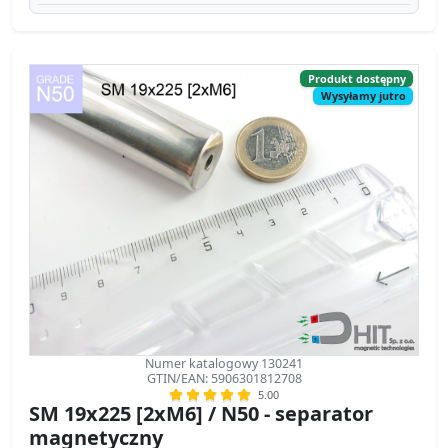
Numer katalogowy 130241
GTIN/EAN: 5906301812708
5.00
SM 19x225 [2xM6] / N50 - separator
magnetyczny
separator magnetyczny
Średnica Ø
19 mm
[±0,1 mm]
Wysokość
225 mm
[±0,1 mm]
Waga
0.01 g