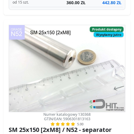
Wysyłamy jutro
Numer katalogowy 130368
GTIN/EAN: 5906301813163
5.00
SM 25x150 [2xM8] / N52 - separator
magnetyczny
separator magnetyczny
Średnica Ø
25 mm
[±0,1 mm]
Wysokość
150 mm
[±0,1 mm]