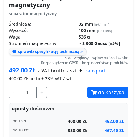
Waga
536 g
Strumień magnetyczny
~ 8 000 Gauss [±5%]
sprawdź specyfikację techniczną »
Ślad Węglowy – wpływ na środowisko
Rozporządzenie GPSR – bezpieczeństwo produktów
492.00
ZŁ
transport
z VAT brutto / szt. +
400.00
ZŁ netto + 23% VAT / szt.
-
+
do koszyka
upusty ilościowe:
400.00 ZŁ
492.00 ZŁ
od 1 szt.
380.00 ZŁ
467.40 ZŁ
od 10 szt.
360.00 ZŁ
442.80 ZŁ
od 15 szt.
Produkt dostępny