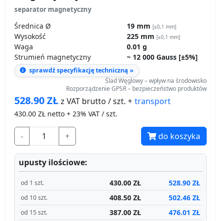
Strumień magnetyczny
~ 12 000 Gauss [±5%]
sprawdź specyfikację techniczną »
Ślad Węglowy – wpływ na środowisko
Rozporządzenie GPSR – bezpieczeństwo produktów
528.90
ZŁ
transport
z VAT brutto / szt. +
430.00
ZŁ netto + 23% VAT / szt.
-
+
do koszyka
upusty ilościowe:
430.00 ZŁ
528.90 ZŁ
od 1 szt.
408.50 ZŁ
502.46 ZŁ
od 10 szt.
387.00 ZŁ
476.01 ZŁ
od 15 szt.
Produkt dostępny
Wysyłamy jutro