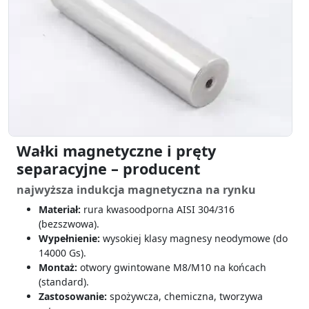
Wałki magnetyczne i pręty
separacyjne – producent
najwyższa indukcja magnetyczna na rynku
Materiał:
rura kwasoodporna AISI 304/316
(bezszwowa).
Wypełnienie:
wysokiej klasy magnesy neodymowe (do
14000 Gs).
Montaż:
otwory gwintowane M8/M10 na końcach
(standard).
Zastosowanie:
spożywcza, chemiczna, tworzywa
sztuczne.
więcej o prętach separacyjnych