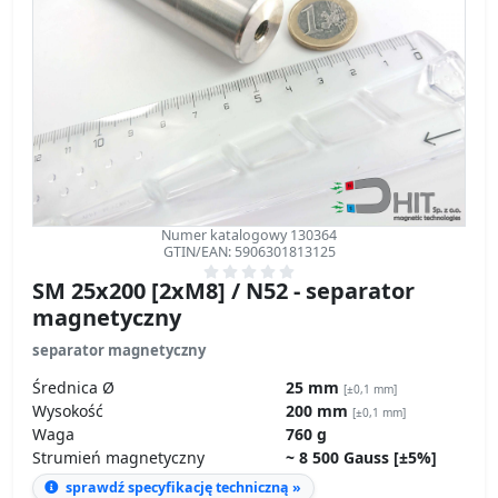
Numer katalogowy 130364
GTIN/EAN: 5906301813125
SM 25x200 [2xM8] / N52 - separator
magnetyczny
separator magnetyczny
Średnica Ø
25 mm
[±0,1 mm]
Wysokość
200 mm
[±0,1 mm]
Waga
760 g
Strumień magnetyczny
~ 8 500 Gauss [±5%]
sprawdź specyfikację techniczną »
Ślad Węglowy – wpływ na środowisko
Rozporządzenie GPSR – bezpieczeństwo produktów
615.00
ZŁ
transport
z VAT brutto / szt. +
500.00
ZŁ netto + 23% VAT / szt.