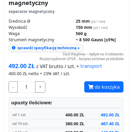
Waga
560 g
Strumień magnetyczny
~ 8 500 Gauss [±5%]
sprawdź specyfikację techniczną »
Ślad Węglowy – wpływ na środowisko
Rozporządzenie GPSR – bezpieczeństwo produktów
492.00
ZŁ
transport
z VAT brutto / szt. +
400.00
ZŁ netto + 23% VAT / szt.
-
+
do koszyka
upusty ilościowe:
400.00 ZŁ
492.00 ZŁ
od 1 szt.
380.00 ZŁ
467.40 ZŁ
od 10 szt.
360.00 ZŁ
442.80 ZŁ
od 15 szt.
Produkt dostępny