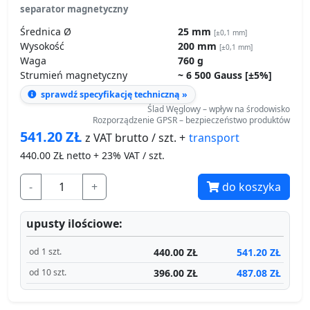
Strumień magnetyczny
~ 6 500 Gauss [±5%]
sprawdź specyfikację techniczną »
Ślad Węglowy – wpływ na środowisko
Rozporządzenie GPSR – bezpieczeństwo produktów
541.20
ZŁ
transport
z VAT brutto / szt. +
440.00
ZŁ netto + 23% VAT / szt.
-
+
do koszyka
upusty ilościowe:
440.00 ZŁ
541.20 ZŁ
od 1 szt.
396.00 ZŁ
487.08 ZŁ
od 10 szt.
Produkt dostępny
Wysyłamy jutro