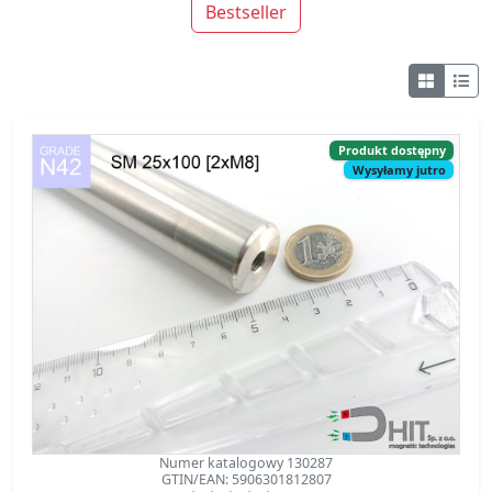
Produkt dostępny
Wysyłamy jutro
Numer katalogowy 130287
GTIN/EAN: 5906301812807
5.00
SM 25x100 [2xM8] / N42 - separator
magnetyczny
separator magnetyczny