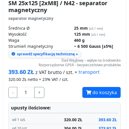
Wysokość
125 mm
[±0,1 mm]
Waga
460 g
Strumień magnetyczny
~ 6 500 Gauss [±5%]
sprawdź specyfikację techniczną »
Ślad Węglowy – wpływ na środowisko
Rozporządzenie GPSR – bezpieczeństwo produktów
393.60
ZŁ
transport
z VAT brutto / szt. +
320.00
ZŁ netto + 23% VAT / szt.
-
+
do koszyka
upusty ilościowe:
320.00 ZŁ
393.60 ZŁ
od 1 szt.
304.00 ZŁ
373.92 ZŁ
od 10 szt.
288.00 ZŁ
354.24 ZŁ
od 15 szt.