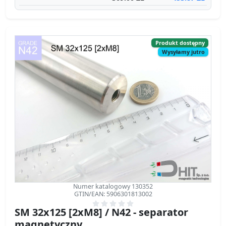
Numer katalogowy 130352
GTIN/EAN: 5906301813002
SM 32x125 [2xM8] / N42 - separator
magnetyczny
separator magnetyczny
Średnica Ø
32 mm
[±0,1 mm]
Wysokość
125 mm
[±0,1 mm]
Waga
670 g