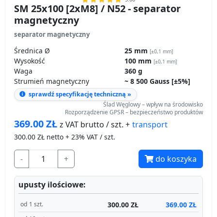
Wysokość
100 mm
[±0,1 mm]
Waga
360 g
Strumień magnetyczny
~ 8 500 Gauss [±5%]
sprawdź specyfikację techniczną »
Ślad Węglowy – wpływ na środowisko
Rozporządzenie GPSR – bezpieczeństwo produktów
369.00
ZŁ
transport
z VAT brutto / szt. +
300.00
ZŁ netto + 23% VAT / szt.
-
+
do koszyka
upusty ilościowe:
300.00 ZŁ
369.00 ZŁ
od 1 szt.
285.00 ZŁ
350.55 ZŁ
od 10 szt.
270.00 ZŁ
332.10 ZŁ
od 15 szt.