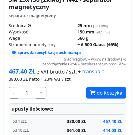
[±0,1 mm]
Waga
560 g
Strumień magnetyczny
~ 6 500 Gauss [±5%]
sprawdź specyfikację techniczną »
Ślad Węglowy – wpływ na środowisko
Rozporządzenie GPSR – bezpieczeństwo produktów
467.40
ZŁ
transport
z VAT brutto / szt. +
380.00
ZŁ netto + 23% VAT / szt.
-
+
do koszyka
upusty ilościowe:
380.00 ZŁ
467.40 ZŁ
od 1 szt.
361.00 ZŁ
444.03 ZŁ
od 10 szt.
342.00 ZŁ
420.66 ZŁ
od 15 szt.
Produkt dostępny