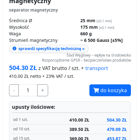
Waga
660 g
Strumień magnetyczny
~ 6 500 Gauss [±5%]
sprawdź specyfikację techniczną »
Ślad Węglowy – wpływ na środowisko
Rozporządzenie GPSR – bezpieczeństwo produktów
504.30
ZŁ
transport
z VAT brutto / szt. +
410.00
ZŁ netto + 23% VAT / szt.
-
+
do koszyka
upusty ilościowe:
410.00 ZŁ
504.30 ZŁ
od 1 szt.
389.50 ZŁ
479.09 ZŁ
od 10 szt.
369.00 ZŁ
453.87 ZŁ
od 15 szt.
Produkt dostępny
Wysyłamy jutro