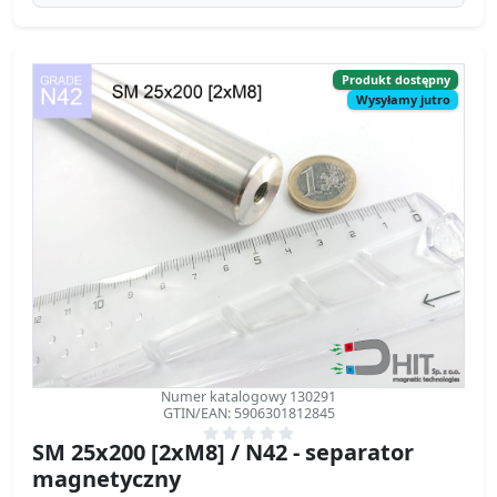
Numer katalogowy 130291
GTIN/EAN: 5906301812845
SM 25x200 [2xM8] / N42 - separator
magnetyczny
separator magnetyczny
Średnica Ø
25 mm
[±0,1 mm]
Wysokość
200 mm
[±0,1 mm]
Waga
760 g