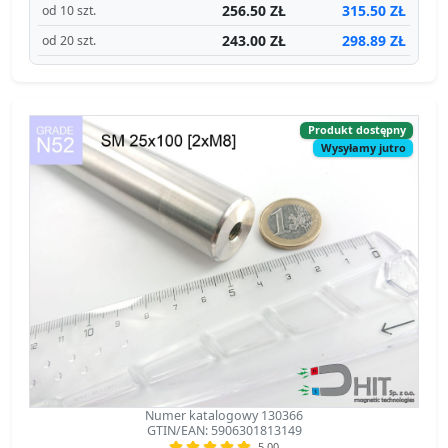
Produkt dostępny
Wysyłamy jutro
Numer katalogowy 130366
GTIN/EAN: 5906301813149
5.00
SM 25x100 [2xM8] / N52 - separator
magnetyczny
separator magnetyczny
Średnica Ø
25 mm
[±0,1 mm]