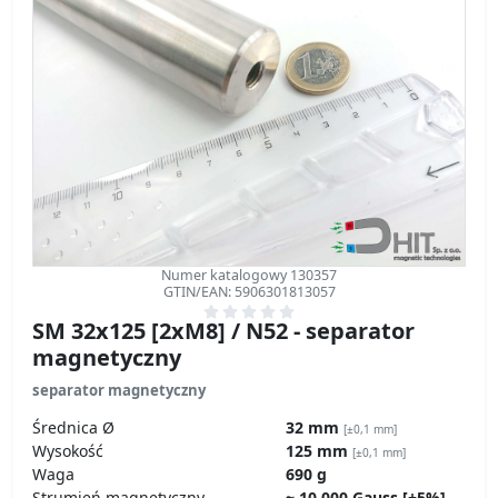
Numer katalogowy 130357
GTIN/EAN: 5906301813057
SM 32x125 [2xM8] / N52 - separator
magnetyczny
separator magnetyczny
Średnica Ø
32 mm
[±0,1 mm]
Wysokość
125 mm
[±0,1 mm]
Waga
690 g
Strumień magnetyczny
~ 10 000 Gauss [±5%]
sprawdź specyfikację techniczną »
Ślad Węglowy – wpływ na środowisko
Rozporządzenie GPSR – bezpieczeństwo produktów
578.10
ZŁ
transport
z VAT brutto / szt. +