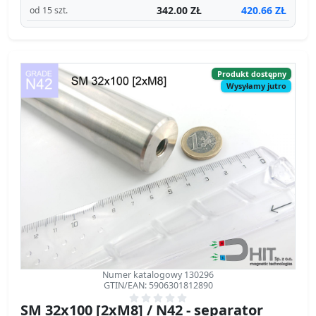
Wysyłamy jutro
Numer katalogowy 130296
GTIN/EAN: 5906301812890
SM 32x100 [2xM8] / N42 - separator
magnetyczny
separator magnetyczny
Średnica Ø
32 mm
[±0,1 mm]
Wysokość
100 mm
[±0,1 mm]