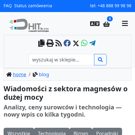
FAQ
Status zamówienia
tel:
+48 888 99 98 98
0
home
blog
Wiadomości z sektora magnesów o
dużej mocy
Analizy, ceny surowców i technologia —
nowy wpis co kilka tygodni.
Wszystkie
Technologia
Biznes
Poradniki