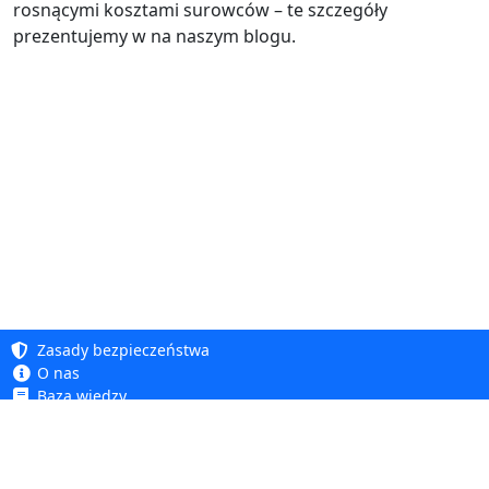
rosnącymi kosztami surowców – te szczegóły
prezentujemy w na naszym blogu.
Zasady bezpieczeństwa
O nas
Baza wiedzy
Polityka prywatności
Copyright 2005 - 2026
Polityka cookie
Dhit sp. z o. o.
Dostępność
Regulamin