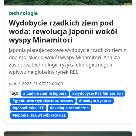
technologia
Wydobycie rzadkich ziem pod
woda: rewolucja Japonii wokół
wyspy Minamitori
Japonia planuje testowe wydobycie rzadkich ziem z
dna morskiego wokół wyspy Minamitori. Analiza
zasobów, technologii, ryzyka ekologicznego i
wpływu na globalny rynek REE.
piątek 2025-11-07T12:00:00
Tag:
#rzadkie ziemie Japonia
#wydobycie REE Minamitori
#głębinowe wydobycie surowców
#neodym dysproz
#geopolityka REE
#ekologia oceaniczna
#Japonia USA współpraca REE