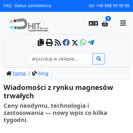
FAQ
Status zamówienia
tel:
+48 888 99 98 98
0
home
blog
Wiadomości z rynku magnesów
trwałych
Ceny neodymu, technologia i
zastosowania — nowy wpis co kilka
tygodni.