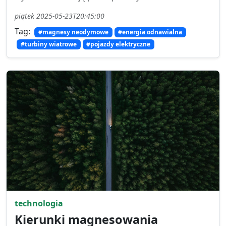
piątek 2025-05-23T20:45:00
Tag:
#magnesy neodymowe
#energia odnawialna
#turbiny wiatrowe
#pojazdy elektryczne
technologia
Kierunki magnesowania