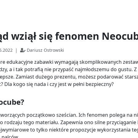
ąd wziął się fenomen Neocu
5.2022
|
Dariusz Ostrowski
re edukacyjne zabawki wymagają skomplikowanych zestawów
dzy, a i tak potrafią nie przypaść najmłodszemu do gustu.
lepsze. Zamiast dużego prezentu, możesz podarować stars
? Dla kogo się nada i czy jest w pełni bezpieczny?
ocube?
 tworzących początkowo sześcian. Ich fenomen polega na 
 rodzaju tego materiału. Zapewnia ono silne przyciąganie 
ójwymiarowe to tylko niektóre propozycje wykorzystania te
 palców.