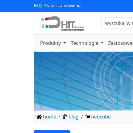
FAQ
Status zamówienia
Produkty
Technologia
Zastosowa
home
blog
neocube