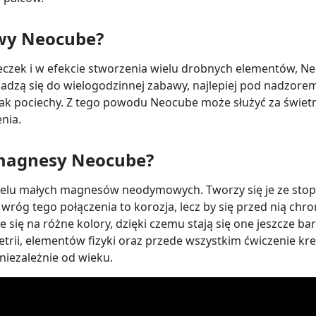
awy Neocube?
czek i w efekcie stworzenia wielu drobnych elementów, Neoc
dadzą się do wielogodzinnej zabawy, najlepiej pod nadzorem
k pociechy. Z tego powodu Neocube może służyć za świetną
nia.
ą magnesy Neocube?
ielu małych magnesów neodymowych. Tworzy się je ze stopu 
wróg tego połączenia to korozja, lecz by się przed nią chr
ę na różne kolory, dzięki czemu stają się one jeszcze bardz
rii, elementów fizyki oraz przede wszystkim ćwiczenie kre
niezależnie od wieku.