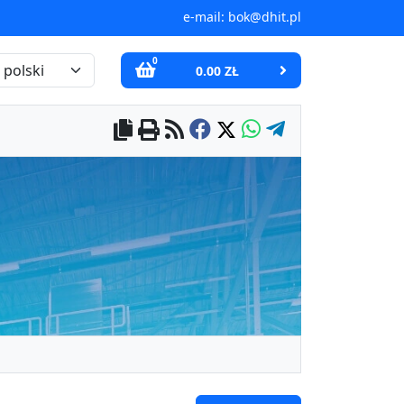
e-mail:
bok@dhit.pl
0
0.00 ZŁ