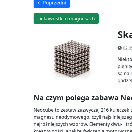
← Poprzedni
ciekawostki o magnesach
Sk
02.0
Niektó
pienię
są naj
gadżet
Na czym polega zabawa Ne
Neocube to zestaw zazwyczaj 216 kuleczek
magnesu neodymowego, czyli najsilniejszego
najróżniejszych wzorów. Elementy dwu- i tr
kreatywności, a także ćwiczenia motoryczne