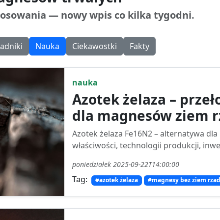
osowania — nowy wpis co kilka tygodni.
adniki
Nauka
Ciekawostki
Fakty
nauka
Azotek żelaza – prze
dla magnesów ziem r
Azotek żelaza Fe16N2 – alternatywa dl
właściwości, technologii produkcji, inw
poniedziałek 2025-09-22T14:00:00
Tag:
#azotek żelaza
#magnesy bez ziem rzad