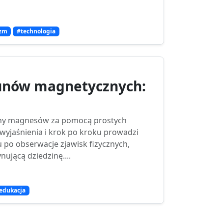
zm
#technologia
unów magnetycznych:
guny magnesów za pomocą prostych
 wyjaśnienia i krok po kroku prowadzi
 po obserwacje zjawisk fizycznych,
ującą dziedzinę....
edukacja