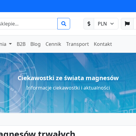
nia
B2B
Blog
Cennik
Transport
Kontakt
Ciekawostki ze świata magnesów
Informacje ciekawostki i aktualności
agnesów trwałych