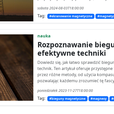
sobota 2024-08-03T18:00:00
Tag:
#ekranowanie magnetyczne
#magnety
nauka
Rozpoznawanie bieg
efektywne techniki
Dowiedz się, jak łatwo sprawdzić bie
technik. Ten artykuł oferuje przystępne
przez różne metody, od użycia kompasu
pozwalając każdemu zrozumieć tę fascyn
poniedziałek 2023-11-27T18:00:00
Tag:
#bieguny magnetyczne
#magnesy
#