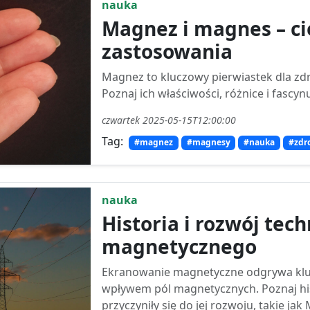
nauka
Magnez i magnes – cie
zastosowania
Magnez to kluczowy pierwiastek dla zd
Poznaj ich właściwości, różnice i fascy
czwartek 2025-05-15T12:00:00
Tag:
#magnez
#magnesy
#nauka
#zdr
nauka
Historia i rozwój tec
magnetycznego
Ekranowanie magnetyczne odgrywa klu
wpływem pól magnetycznych. Poznaj histo
przyczyniły się do jej rozwoju, takie jak