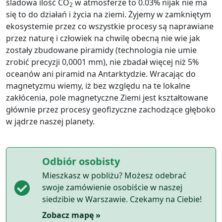
śladowa ilość CO
w atmosferze to 0.03% nijak nie ma
2
się to do działań i życia na ziemi. Żyjemy w zamkniętym
ekosystemie przez co wszystkie procesy są naprawiane
przez naturę i człowiek na chwilę obecną nie wie jak
zostały zbudowane piramidy (technologia nie umie
zrobić precyzji 0,0001 mm), nie zbadał więcej niż 5%
oceanów ani piramid na Antarktydzie. Wracając do
magnetyzmu wiemy, iż bez względu na te lokalne
zakłócenia, pole magnetyczne Ziemi jest kształtowane
głównie przez procesy geofizyczne zachodzące głęboko
w jądrze naszej planety.
Odbiór osobisty
Mieszkasz w pobliżu? Możesz odebrać
swoje zamówienie osobiście w naszej
siedzibie w Warszawie. Czekamy na Ciebie!
Zobacz mapę »