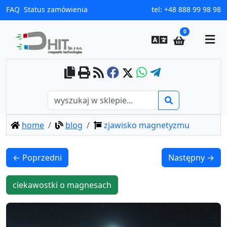
FAQ
Status zamówienia
tel:
+48 888 99 98 98
0
home
blog
zjawisko magnetyzmu
← Poprzedni
Następny →
ciekawostki o magnesach