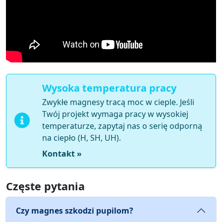
Wysoka temperatura pracy
Zwykłe magnesy tracą moc w cieple. Jeśli
Twój projekt wymaga pracy w wysokiej
temperaturze, zapytaj nas o serię odporną
na ciepło (H, SH, UH).
Kontakt »
Częste pytania
Czy magnes szkodzi pupilom?