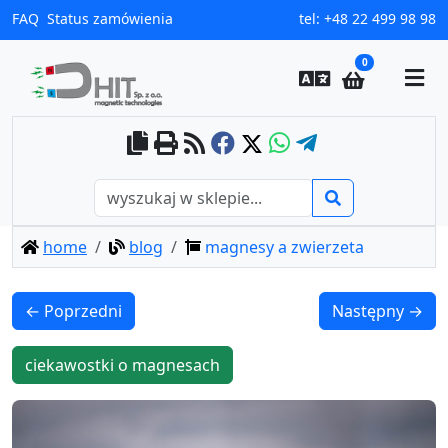
FAQ
Status zamówienia
tel:
+48 22 499 98 98
0
home
blog
magnesy a zwierzeta
← Poprzedni
Następny →
ciekawostki o magnesach