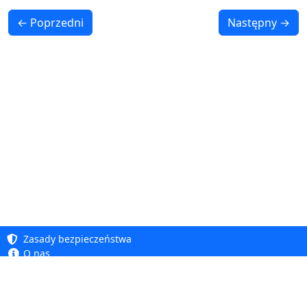
← Poprzedni
Następny →
Zasady bezpieczeństwa
O nas
Baza wiedzy
Polityka prywatności
Copyright 2005 - 2026
Polityka cookie
Dhit sp. z o. o.